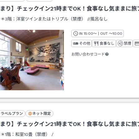
まり】チェックイン21時までOK！食事なし気ままに旅
：
＊3階：洋室ツインまたはトリプル（禁煙）
/
/風呂なし
IN
チェックイン
15:00
～ | OUT
チェックアウト
～
10:00
その他
食事なし
禁煙
お問い合わせコード
トラベルプラン
ネット限定
まり】チェックイン21時までOK！食事なし気ままに旅
：
＊1階：和室10畳（禁煙）
/