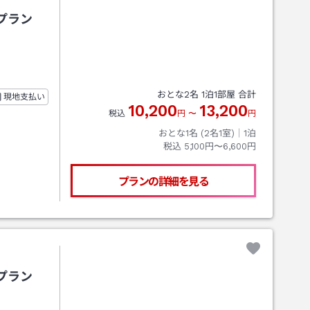
プラン
おとな
2
名
1
泊
1
部屋 合計
現地支払い
10,200
13,200
税込
円
〜
円
おとな1名 (
2
名1室)｜
1
泊
税込
5,100円〜6,600円
プランの詳細を見る
プラン