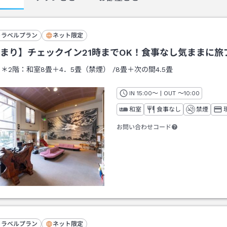
トラベルプラン
ネット限定
まり】チェックイン21時までOK！食事なし気ままに旅
：
＊2階：和室8畳＋4．5畳（禁煙）
/
8畳＋次の間4.5畳
IN
チェックイン
15:00
～ | OUT
チェックアウト
～
10:00
和室
食事なし
禁煙
お問い合わせコード
トラベルプラン
ネット限定