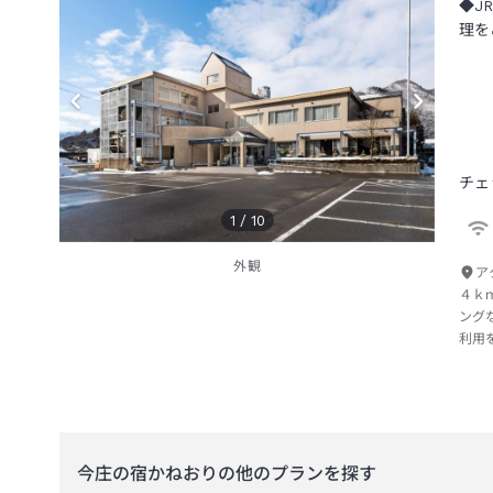
◆J
理を
チェ
1
/
10
外観
ア
４ｋ
ング
利用
今庄の宿かねおり
の他のプランを探す