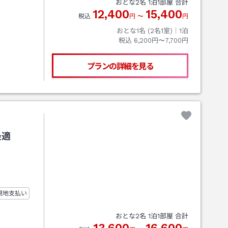
おとな
2
名
1
泊
1
部屋 合計
12,400
15,400
税込
円
〜
円
おとな1名 (
2
名1室)｜
1
泊
税込
6,200円〜7,700円
プランの詳細を見る
最適
現地支払い
おとな
2
名
1
泊
1
部屋 合計