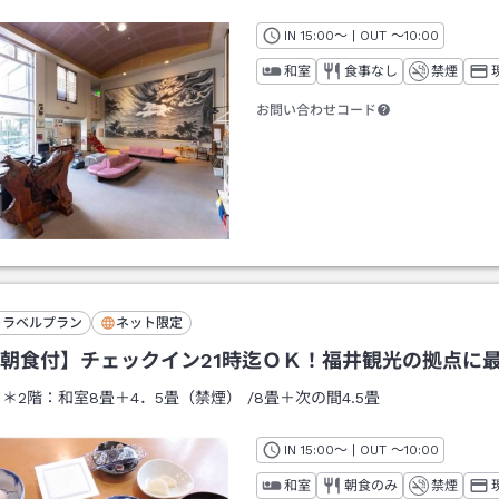
IN
チェックイン
15:00
～ | OUT
チェックアウト
～
10:00
和室
食事なし
禁煙
お問い合わせコード
トラベルプラン
ネット限定
朝食付】チェックイン21時迄ＯＫ！福井観光の拠点に
：
＊2階：和室8畳＋4．5畳（禁煙）
/
8畳＋次の間4.5畳
IN
チェックイン
15:00
～ | OUT
チェックアウト
～
10:00
和室
朝食のみ
禁煙