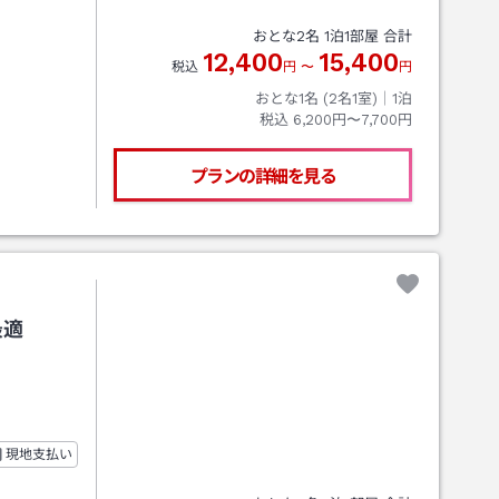
おとな
2
名
1
泊
1
部屋 合計
12,400
15,400
税込
円
〜
円
おとな1名 (
2
名1室)｜
1
泊
税込
6,200円〜7,700円
プランの詳細を見る
最適
現地支払い