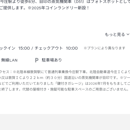
R今庄駅より徒歩8分、目印の蒸気機関車（D51）はフォトスポットと
ご提供します。※2025年コインランドリー新設！
15:00
10:00
ックイン
/ チェックアウト
※プランにより異なります
無線LAN
駐車場あり
クセス：
※北陸本線敦賀駅にて普通列車乗換今庄駅下車。北陸自動車道今庄ＩＣよ
ｍ又は敦賀ＩＣより２２ｋｍ（約３０分）国道沿いの蒸気機関車が目印です。※ツ
などでご利用いただいておりました「鍵付きガレージ」は2026年7月をもちまして
を終了します。代替の屋根付き・施錠可能な駐車スペースのご用意はございません