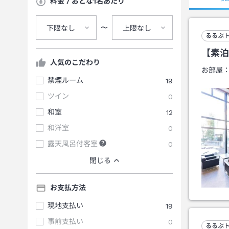
料金 / おとな1名あたり
〜
下限なし
上限なし
るるぶ
【素泊
人気のこだわり
お部屋
禁煙ルーム
19
ツイン
0
和室
12
和洋室
0
露天風呂付客室
0
閉じる
お支払方法
現地支払い
19
事前支払い
0
るるぶ