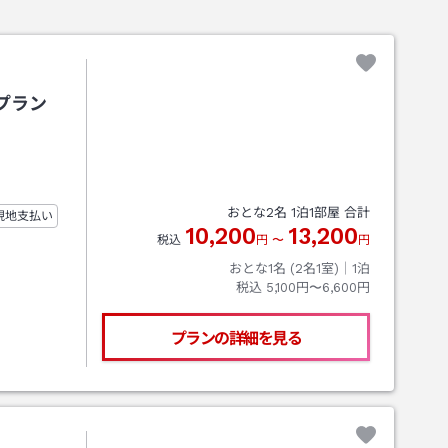
プラン
おとな
2
名
1
泊
1
部屋 合計
現地支払い
10,200
13,200
税込
円
〜
円
おとな1名 (
2
名1室)｜
1
泊
税込
5,100円〜6,600円
プランの詳細を見る