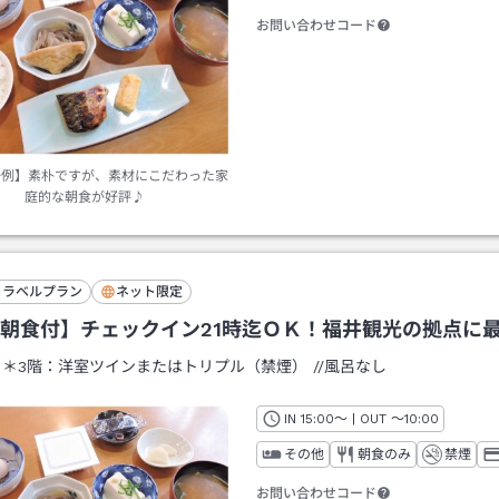
お問い合わせコード
一例】素朴ですが、素材にこだわった家
庭的な朝食が好評♪
トラベルプラン
ネット限定
朝食付】チェックイン21時迄ＯＫ！福井観光の拠点に
：
＊3階：洋室ツインまたはトリプル（禁煙）
/
/風呂なし
IN
チェックイン
15:00
～ | OUT
チェックアウト
～
10:00
その他
朝食のみ
禁煙
お問い合わせコード