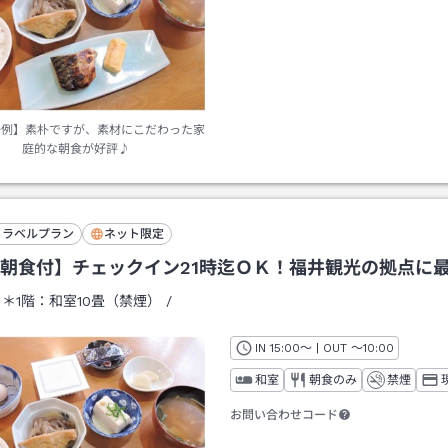
一例】素朴ですが、素材にこだわった家
庭的な朝食が好評♪
トラベルプラン
ネット限定
朝食付】チェックイン21時迄ＯＫ！福井観光の拠点に
：
＊1階：和室10畳（禁煙）
/
IN
チェックイン
15:00
～ | OUT
チェックアウト
～
10:00
和室
朝食のみ
禁煙
お問い合わせコード