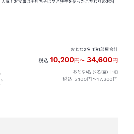
して人気！お食事は手打ちそばや若狭牛を使ったこだわりのお料
おとな
2
名
1
泊
1
部屋
合計
10,200
34,600
円
〜
円
税込
おとな1名 (
2
名1室)｜
1
泊
り
税込
5,100円〜17,300円
ーリ
ご
。