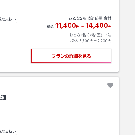
おとな
2
名
1
泊
1
部屋 合計
現地支払い
11,400
14,400
税込
円
〜
円
おとな1名 (
2
名1室)｜
1
泊
税込
5,700円〜7,200円
プランの詳細を見る
最適
現地支払い