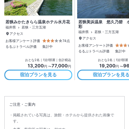
若狭みかたきらら温泉ホテル水月花
若狭美浜温泉 悠久乃碧 
彩
福井県
若狭・三方五湖
福井県
若狭・三方五湖
アクセス
アクセス
お客様アンケート評価
74点
お客様アンケート評価
るるぶトラベル評価
集計中
るるぶトラベル評価
集計中
おとな
2
名
｜
1
泊
1
部屋｜合計税込
おとな
2
名
｜
1
泊
1
部屋
13,200
77,000
19,200
96
円 〜
円
円 〜
宿泊プランを見る
宿泊プランを見
ご注意・ご案内
掲載されている写真は、旅館・ホテルから提供された画像で
す。