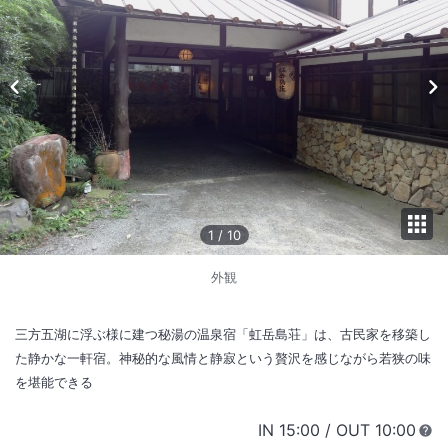
1
/
10
外観
三方五湖に浮ぶ様に建つ秘湯の温泉宿「虹岳島荘」は、古民家を移築し
た静かな一軒宿。神秘的な風情と静寂という贅沢を感じながら若狭の味
を堪能できる
IN
チェックイン
15:00
/ OUT
チェック
10:00