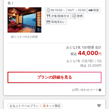
名
/
IN
チェックイン
15:00
～ | OUT
チェックアウト
～
10:00
和室
夕食/朝食付き
禁煙
現地支払い
掘りコタツ付きの部屋
おとな
2
名
1
泊
1
部屋 合計
44,000
税込
円
おとな1名 (
2
名1室)｜
1
泊
税込
22,000円
プランの詳細を見る
お問い合わせコード
るるぶトラベルプラン
ネット限定