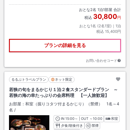
おとな
2
名
1
泊
1
部屋 合計
30,800
税込
円
おとな1名 (
2
名1室)｜
1
泊
税込
15,400円
プランの詳細を見る
お問い合わせコード
るるぶトラベルプラン
ネット限定
若狭の旬をまるかじり１泊２食スタンダードプラン ～
若狭の海の幸たっぷりの会席料理 【一人旅歓迎】
お部屋：
和室（掘りコタツ付まるかじり）（禁煙） 1名～4
名
/
IN
チェックイン
15:00
～ | OUT
チェックアウト
～
10:00
和室
夕食/朝食付き
禁煙