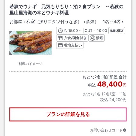
若狭でウナギ 元気もりもり１泊２食プラン ～若狭の
里山里海湖の幸とウナギ料理
お部屋：
和室（掘りコタツ付うなぎ）（禁煙） 1名～4名
/
IN
チェックイン
15:00
～ | OUT
チェックアウト
～
10:00
和室
夕食/朝食付き
禁煙
現地支払い
料理のイメージ
おとな
2
名
1
泊
1
部屋 合計
48,400
税込
円
おとな1名 (
2
名1室)｜
1
泊
税込
24,200円
プランの詳細を見る
お問い合わせコード