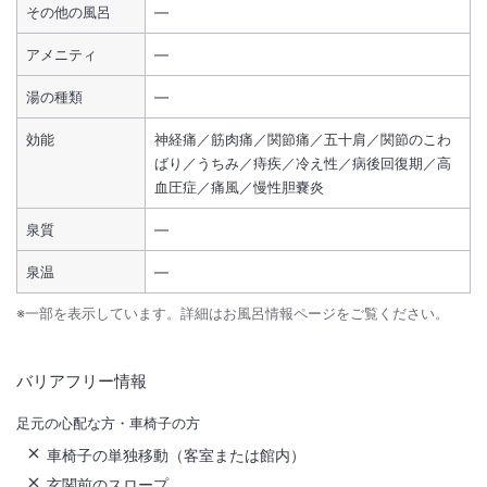
その他の風呂
―
アメニティ
―
湯の種類
―
効能
神経痛／筋肉痛／関節痛／五十肩／関節のこわ
ばり／うちみ／痔疾／冷え性／病後回復期／高
血圧症／痛風／慢性胆嚢炎
泉質
―
泉温
―
※一部を表示しています。詳細はお風呂情報ページをご覧ください。
バリアフリー情報
足元の心配な方・車椅子の方
車椅子の単独移動（客室または館内）
玄関前のスロープ