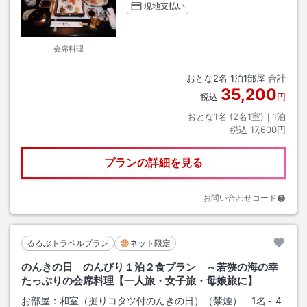
現地支払い
会席料理
おとな
2
名
1
泊
1
部屋 合計
35,200
税込
円
おとな1名 (
2
名1室)｜
1
泊
税込
17,600円
プランの詳細を見る
お問い合わせコード
るるぶトラベルプラン
ネット限定
のんきの日 のんびり１泊２食プラン ～若狭の海の幸
たっぷりの会席料理【一人旅・女子旅・母娘旅に】
お部屋：
和室（掘りコタツ付のんきの日）（禁煙） 1名～4