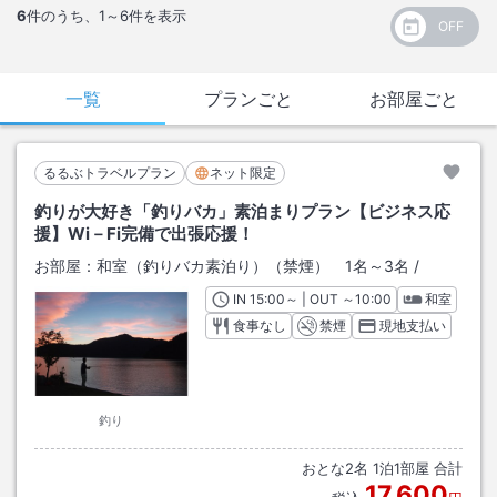
6
件のうち、
1～6
件を表示
一覧
プランごと
お部屋ごと
るるぶトラベルプラン
ネット限定
釣りが大好き「釣りバカ」素泊まりプラン【ビジネス応
援】Wi－Fi完備で出張応援！
お部屋：
和室（釣りバカ素泊り）（禁煙） 1名～3名
/
IN
チェックイン
15:00
～ | OUT
チェックアウト
～
10:00
和室
食事なし
禁煙
現地支払い
釣り
おとな
2
名
1
泊
1
部屋 合計
17,600