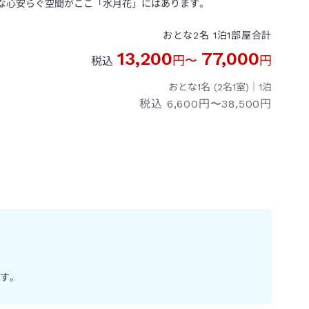
な心安らぐ空間がここ「水月花」にはあります。
おとな
2
名
1
泊
1
部屋
合計
13,200
77,000
円
〜
円
税込
おとな1名 (
2
名1室)｜
1
泊
税込
6,600円〜38,500円
す。