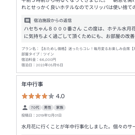
午前５時前から明るくなってきました。 朝窓を開
れとせっかく良いホテルなのでスリッパは使い捨て
宿泊施設からの返信
ハセちゃん８０００番さん この度は、ホテル水月
に気持ちよく過ごして頂くためにも、お部屋の改善
プラン名：
【おためし価格】迷ったらコレ！毎月変るお楽しみ会席【
部屋タイプ：
ツイン
宿泊料金：
66,000
円
宿泊日：
2023年05月15日
年中行事
4.0
70代
男性
家族
投稿日：
2019年12月01日
水月花に行くことが年中行事化しました。個々のサ