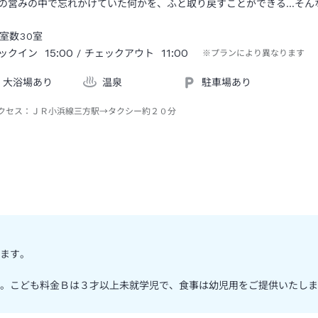
の営みの中で忘れかけていた何かを、ふと取り戻すことができる…そん
室数
30
室
15:00
11:00
ックイン
/ チェックアウト
※プランにより異なります
大浴場あり
温泉
駐車場あり
クセス：
ＪＲ小浜線三方駅→タクシー約２０分
ます。
。こども料金Ｂは３才以上未就学児で、食事は幼児用をご提供いたしま