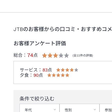
JTBのお客様からの口コミ・おすすめコ
お客様アンケート評価
74
総合：
点
(全
22
件の評価)
サービス
：
83
点
夕食
：
90
点
条件で絞り込む
年代
性別
参加