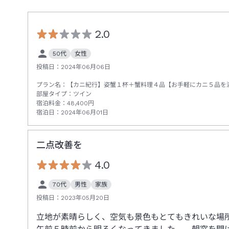
2.0
50代
女性
投稿日：
2024年06月06日
プラン名：
【カニ紀行】姿蟹１杯＋蟹料理４品【お手軽にカニ５品を
部屋タイプ：
ツイン
宿泊料金：
48,400
円
宿泊日：
2024年06月01日
二点改善を
4.0
70代
男性
家族
投稿日：
2023年05月20日
立地が素晴らしく、空気も景色もとてもきれいな場