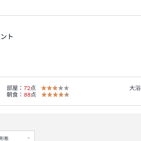
メント
部屋
：
72
点
大浴
朝食
：
88
点
形態