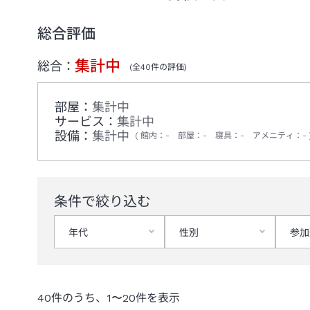
総合評価
集計中
総合：
(全
40
件の評価)
部屋：
集計中
サービス：
集計中
設備：
集計中
館内
：
-
部屋
：
-
寝具
：
-
アメニティ
：
-
条件で絞り込む
年代
性別
参加
40
件のうち、
1
〜
20
件を表示