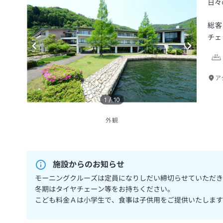
日々
総客
チェ
ア
1
/
10
外観
施設からのお知らせ
モーニングクルーズは定員になりしだい締切らせていただき
冬期はタイヤチェーン等をお持ちください。
こども料金Ａは小学生で、食事は子供用をご提供いたします