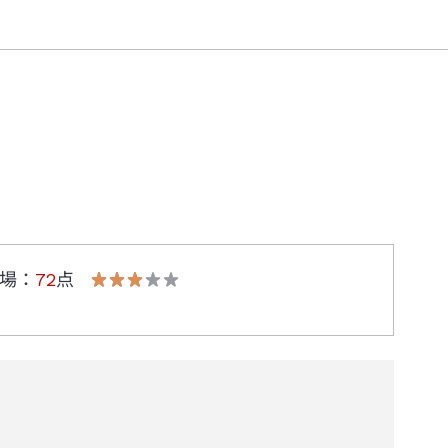
場
：
72
点