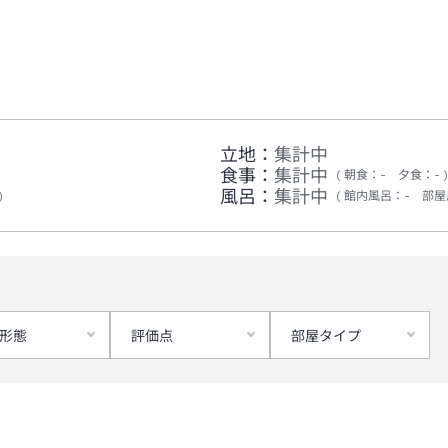
立地：
集計中
食事：
集計中
朝食
：
-
夕食
：
-
風呂：
集計中
館内風呂
：
-
部屋
形態
評価点
部屋タイプ