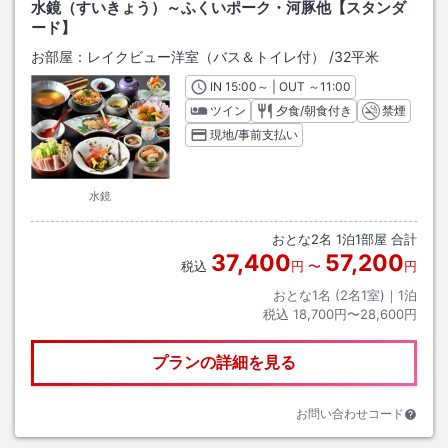
水鏡（すいきょう）～ふくいポーク・河豚他【スタンダ
ード】
お部屋：
レイクビュー洋室（バス＆トイレ付）
/
32平米
IN
チェックイン
15:00
～ | OUT
チェックアウト
～
11:00
ツイン
夕食/朝食付き
禁煙
現地/事前支払い
水鏡
おとな
2
名
1
泊
1
部屋 合計
37,400
57,200
税込
円
〜
円
おとな1名 (
2
名1室)｜
1
泊
税込
18,700円〜28,600円
プランの詳細を見る
お問い合わせコード