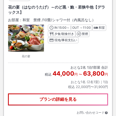
花の宴（はなのうたげ）～のど黒・鮑・若狭牛他【デラ
ックス】
お部屋：
和室 禁煙
/
10畳
/シャワー付（内風呂なし）
IN
チェックイン
15:00
～ | OUT
チェックアウト
～
11:00
和室
夕食/朝食付き
禁煙
現地/事前支払い
花の宴
おとな
2
名
1
泊
1
部屋 合計
44,000
63,800
税込
円
〜
円
おとな1名 (
2
名1室)｜
1
泊
税込
22,000円〜31,900円
プランの詳細を見る
お問い合わせコード