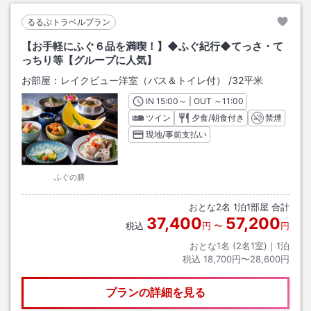
るるぶトラベルプラン
【お手軽にふぐ６品を満喫！】◆ふぐ紀行◆てっさ・て
っちり等【グループに人気】
お部屋：
レイクビュー洋室（バス＆トイレ付）
/
32平米
IN
チェックイン
15:00
～ | OUT
チェックアウト
～
11:00
ツイン
夕食/朝食付き
禁煙
現地/事前支払い
ふぐの膳
おとな
2
名
1
泊
1
部屋 合計
37,400
57,200
税込
円
〜
円
おとな1名 (
2
名1室)｜
1
泊
税込
18,700円〜28,600円
プランの詳細を見る