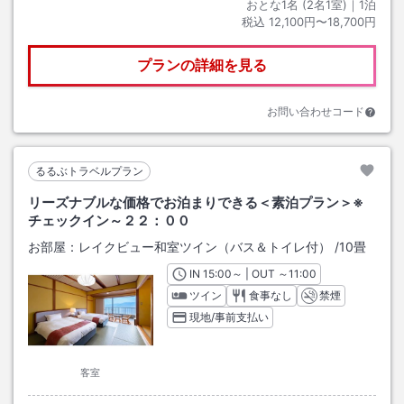
おとな1名 (
2
名1室)｜
1
泊
税込
12,100円〜18,700円
プランの詳細を見る
お問い合わせコード
るるぶトラベルプラン
リーズナブルな価格でお泊まりできる＜素泊プラン＞※
チェックイン～２２：００
お部屋：
レイクビュー和室ツイン（バス＆トイレ付）
/
10畳
IN
チェックイン
15:00
～ | OUT
チェックアウト
～
11:00
ツイン
食事なし
禁煙
現地/事前支払い
客室