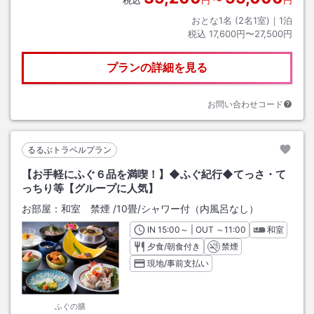
税込
円
〜
円
おとな1名 (
2
名1室)｜
1
泊
税込
17,600円〜27,500円
プランの詳細を見る
お問い合わせコード
るるぶトラベルプラン
【お手軽にふぐ６品を満喫！】◆ふぐ紀行◆てっさ・て
っちり等【グループに人気】
お部屋：
和室 禁煙
/
10畳
/シャワー付（内風呂なし）
IN
チェックイン
15:00
～ | OUT
チェックアウト
～
11:00
和室
夕食/朝食付き
禁煙
現地/事前支払い
ふぐの膳