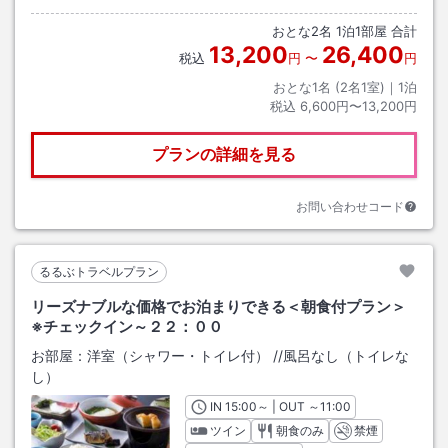
おとな
2
名
1
泊
1
部屋 合計
13,200
26,400
税込
円
〜
円
おとな1名 (
2
名1室)｜
1
泊
税込
6,600円〜13,200円
プランの詳細を見る
お問い合わせコード
るるぶトラベルプラン
リーズナブルな価格でお泊まりできる＜朝食付プラン＞
※チェックイン～２２：００
お部屋：
洋室（シャワー・トイレ付）
/
/風呂なし（トイレな
し）
IN
チェックイン
15:00
～ | OUT
チェックアウト
～
11:00
ツイン
朝食のみ
禁煙