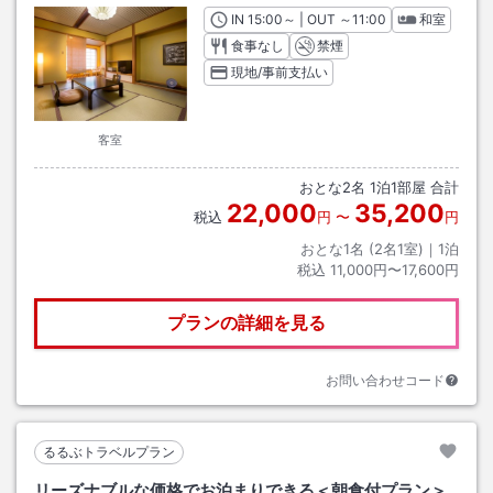
IN
チェックイン
15:00
～ | OUT
チェックアウト
～
11:00
和室
食事なし
禁煙
現地/事前支払い
客室
おとな
2
名
1
泊
1
部屋 合計
22,000
35,200
税込
円
〜
円
おとな1名 (
2
名1室)｜
1
泊
税込
11,000円〜17,600円
プランの詳細を見る
お問い合わせコード
るるぶトラベルプラン
リーズナブルな価格でお泊まりできる＜朝食付プラン＞