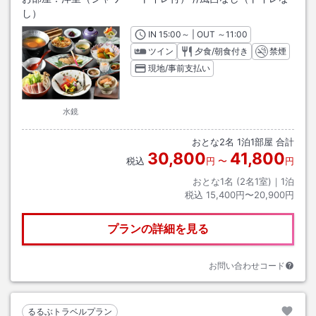
し）
IN
チェックイン
15:00
～ | OUT
チェックアウト
～
11:00
ツイン
夕食/朝食付き
禁煙
現地/事前支払い
水鏡
おとな
2
名
1
泊
1
部屋 合計
30,800
41,800
税込
円
〜
円
おとな1名 (
2
名1室)｜
1
泊
税込
15,400円〜20,900円
プランの詳細を見る
お問い合わせコード
るるぶトラベルプラン