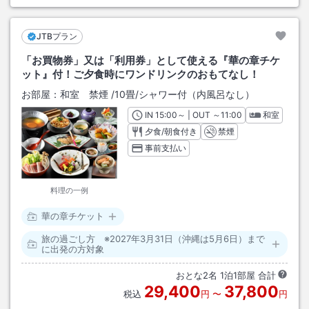
JTBプラン
「お買物券」又は「利用券」として使える『華の章チケ
ット』付！ご夕食時にワンドリンクのおもてなし！
お部屋：
和室 禁煙
/
10畳
/シャワー付（内風呂なし）
IN
チェックイン
15:00
～ | OUT
チェックアウト
～
11:00
和室
夕食/朝食付き
禁煙
事前支払い
料理の一例
華の章チケット
旅の過ごし方 ※2027年3月31日（沖縄は5月6日）まで
に出発の方対象
おとな
2
名
1
泊
1
部屋 合計
29,400
37,800
税込
円
〜
円