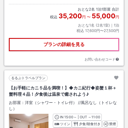
おとな
2
名
1
泊
1
部屋 合計
35,200
55,000
税込
円
〜
円
おとな1名 (
2
名1室)｜
1
泊
税込
17,600円〜27,500円
プランの詳細を見る
お問い合わせコード
るるぶトラベルプラン
【お手軽にカニ５品を満喫！】◆カニ紀行◆姿蟹１杯＋
蟹料理４品！夕食後は温泉で癒されよう♪
お部屋：
洋室（シャワー・トイレ付）
/
/風呂なし（トイレな
し）
IN
チェックイン
15:00
～ | OUT
チェックアウト
～
11:00
ツイン
夕食/朝食付き
禁煙