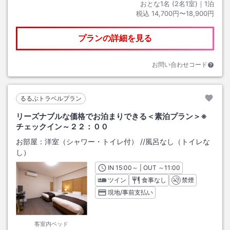
おとな1名 (
2
名1室)｜
1
泊
税込
14,700円〜18,900円
プランの詳細を見る
お問い合わせコード
るるぶトラベルプラン
リーズナブルな価格でお泊まりできる＜素泊プラン＞※
チェックイン～２２：００
お部屋：
洋室（シャワー・トイレ付）
/
/風呂なし（トイレな
し）
IN
チェックイン
15:00
～ | OUT
チェックアウト
～
11:00
ツイン
食事なし
禁煙
現地/事前支払い
客室内ベッド