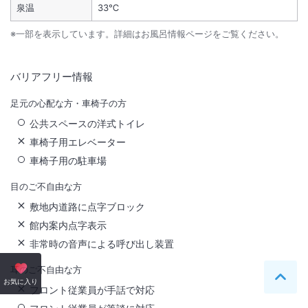
泉温
33℃
※一部を表示しています。詳細はお風呂情報ページをご覧ください。
バリアフリー情報
足元の心配な方・車椅子の方
公共スペースの洋式トイレ
車椅子用エレベーター
車椅子用の駐車場
目のご不自由な方
敷地内道路に点字ブロック
館内案内点字表示
非常時の音声による呼び出し装置
耳のご不自由な方
ペー
お気に入り
フロント従業員が手話で対応