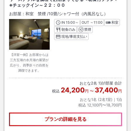
※チェックイン～２２：００
お部屋：
和室 禁煙
/
10畳
/シャワー付（内風呂なし）
IN
チェックイン
15:00
～ | OUT
チェックアウト
～
11:00
和室
朝食のみ
禁煙
現地/事前支払い
【洋室一例】お部屋からは
三方五湖の水月湖の展望が
広がり、四季折々の自然を
満喫できます。
おとな
2
名
1
泊
1
部屋 合計
24,200
37,400
税込
円
〜
円
おとな1名 (
2
名1室)｜
1
泊
税込
12,100円〜18,700円
プランの詳細を見る