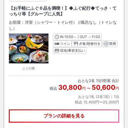
【お手軽にふぐ６品を満喫！】◆ふぐ紀行◆てっさ・て
っちり等【グループに人気】
お部屋：
洋室（シャワー・トイレ付）
/
/風呂なし（トイレな
し）
IN
チェックイン
15:00
～ | OUT
チェックアウト
～
11:00
ツイン
夕食/朝食付き
禁煙
現地/事前支払い
ふぐの膳
おとな
2
名
1
泊
1
部屋 合計
30,800
50,600
税込
円
〜
円
おとな1名 (
2
名1室)｜
1
泊
税込
15,400円〜25,300円
プランの詳細を見る