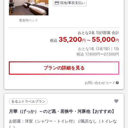
現地/事前支払い
客室内ベッド
おとな
2
名
1
泊
1
部屋 合計
35,200
55,000
税込
円
〜
円
おとな1名 (
2
名1室)｜
1
泊
税込
17,600円〜27,500円
プランの詳細を見る
お問い合わせコード
るるぶトラベルプラン
月華（げっか）～のど黒・若狭牛・河豚他【おすすめ】
お部屋：
洋室（シャワー・トイレ付）
/
/風呂なし（トイレな
し）