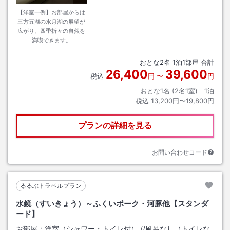
【洋室一例】お部屋からは
三方五湖の水月湖の展望が
広がり、四季折々の自然を
満喫できます。
おとな
2
名
1
泊
1
部屋 合計
26,400
39,600
税込
円
〜
円
おとな1名 (
2
名1室)｜
1
泊
税込
13,200円〜19,800円
プランの詳細を見る
お問い合わせコード
るるぶトラベルプラン
水鏡（すいきょう）～ふくいポーク・河豚他【スタンダ
ード】
お部屋：
洋室（シャワー・トイレ付）
/
/風呂なし（トイレな