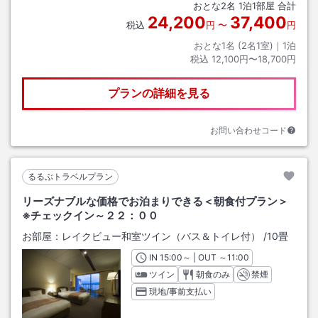
おとな
2
名
1
泊
1
部屋 合計
24,200
37,400
税込
円
〜
円
おとな1名 (
2
名1室)｜
1
泊
税込
12,100円〜18,700円
プランの詳細を見る
お問い合わせコード
るるぶトラベルプラン
リーズナブルな価格でお泊まりできる＜朝食付プラン＞
※チェックイン～２２：００
お部屋：
レイクビュー和室ツイン（バス＆トイレ付）
/
10畳
IN
チェックイン
15:00
～ | OUT
チェックアウト
～
11:00
ツイン
朝食のみ
禁煙
現地/事前支払い