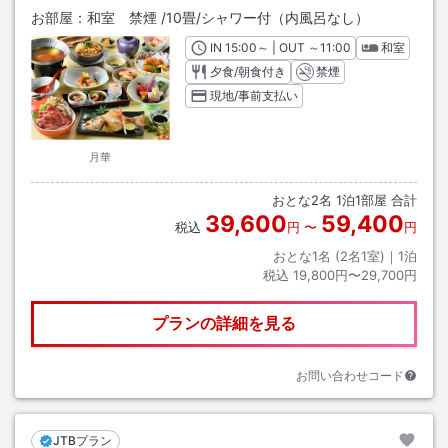
お部屋：
和室 禁煙
/
10畳
/シャワー付（内風呂なし）
IN
チェックイン
15:00
～ | OUT
チェックアウト
～
11:00
和室
夕食/朝食付き
禁煙
現地/事前支払い
月華
おとな
2
名
1
泊
1
部屋 合計
39,600
59,400
税込
円
〜
円
おとな1名 (
2
名1室)｜
1
泊
税込
19,800円〜29,700円
プランの詳細を見る
お問い合わせコード
JTBプラン