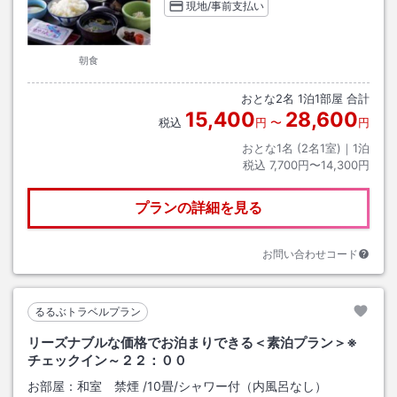
現地/事前支払い
朝食
おとな
2
名
1
泊
1
部屋 合計
15,400
28,600
税込
円
〜
円
おとな1名 (
2
名1室)｜
1
泊
税込
7,700円〜14,300円
プランの詳細を見る
お問い合わせコード
るるぶトラベルプラン
リーズナブルな価格でお泊まりできる＜素泊プラン＞※
チェックイン～２２：００
お部屋：
和室 禁煙
/
10畳
/シャワー付（内風呂なし）