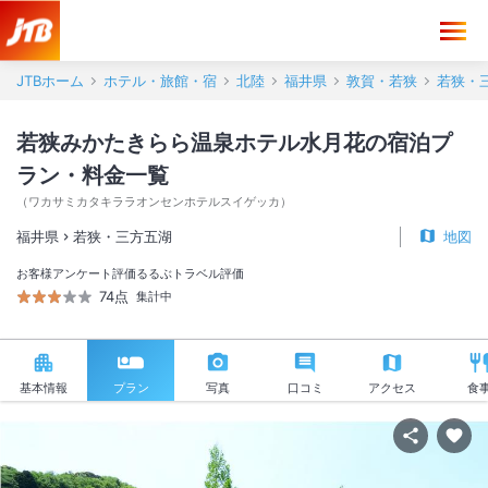
JTBホーム
ホテル・旅館・宿
北陸
福井県
敦賀・若狭
若狭・
若狭みかたきらら温泉ホテル水月花の宿泊プ
ラン・料金一覧
（
ワカサミカタキララオンセンホテルスイゲッカ
）
福井県
若狭・三方五湖
地図
お客様アンケート評価
るるぶトラベル評価
74点
集計中
基本情報
プラン
写真
口コミ
アクセス
食