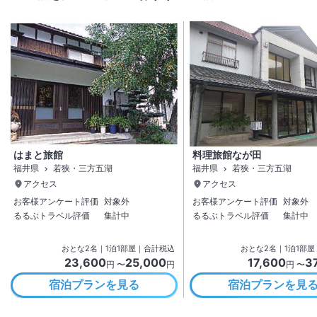
はまと旅館
料理旅館なが田
福井県
若狭・三方五湖
福井県
若狭・三方五湖
アクセス
アクセス
お客様アンケート評価
対象外
お客様アンケート評価
対象外
るるぶトラベル評価
集計中
るるぶトラベル評価
集計中
おとな
2
名
｜
1
泊
1
部屋｜合計税込
おとな
2
名
｜
1
泊
1
部屋
23,600
25,000
17,600
3
円 〜
円
円 〜
宿泊プランを見る
宿泊プランを見