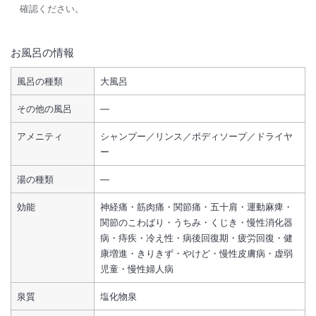
確認ください。
お風呂の情報
風呂の種類
大風呂
その他の風呂
―
アメニティ
シャンプー／リンス／ボディソープ／ドライヤ
ー
湯の種類
―
効能
神経痛・筋肉痛・関節痛・五十肩・運動麻痺・
関節のこわばり・うちみ・くじき・慢性消化器
病・痔疾・冷え性・病後回復期・疲労回復・健
康増進・きりきず・やけど・慢性皮膚病・虚弱
児童・慢性婦人病
泉質
塩化物泉