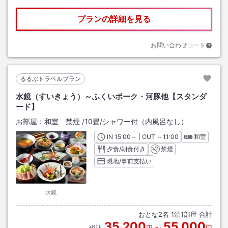
プランの詳細を見る
お問い合わせコード
るるぶトラベルプラン
水鏡（すいきょう）～ふくいポーク・河豚他【スタンダ
ード】
お部屋：
和室 禁煙
/
10畳
/シャワー付（内風呂なし）
IN
チェックイン
15:00
～ | OUT
チェックアウト
～
11:00
和室
夕食/朝食付き
禁煙
現地/事前支払い
水鏡
おとな
2
名
1
泊
1
部屋 合計
35,200
55,000