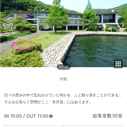
1
/
10
外観
日々の営みの中で忘れかけていた何かを、ふと取り戻すことができる…
そんな心安らぐ空間がここ「水月花」にはあります。
総客室数
30
室
IN
チェックイン
15:00
/ OUT
チェックアウト
11:00