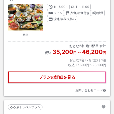
IN
チェックイン
15:00
～ | OUT
チェックアウト
～
11:00
ツイン
夕食/朝食付き
禁煙
現地/事前支払い
月華
おとな
2
名
1
泊
1
部屋 合計
35,200
46,200
税込
円
〜
円
おとな1名 (
2
名1室)｜
1
泊
税込
17,600円〜23,100円
プランの詳細を見る
お問い合わせコード
るるぶトラベルプラン