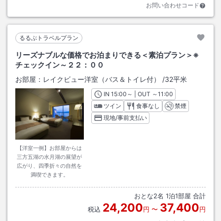
お問い合わせコード
るるぶトラベルプラン
リーズナブルな価格でお泊まりできる＜素泊プラン＞※
チェックイン～２２：００
お部屋：
レイクビュー洋室（バス＆トイレ付）
/
32平米
IN
チェックイン
15:00
～ | OUT
チェックアウト
～
11:00
ツイン
食事なし
禁煙
現地/事前支払い
【洋室一例】お部屋からは
三方五湖の水月湖の展望が
広がり、四季折々の自然を
満喫できます。
おとな
2
名
1
泊
1
部屋 合計
24,200
37,400
税込
円
〜
円