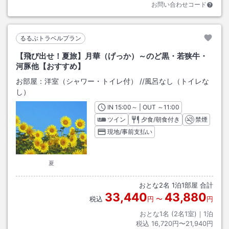
お問い合わせコード
るるぶトラベルプラン
【飛び出せ！夏旅】月華（げっか）～のど黒・若狭牛・
河豚他【おすすめ】
お部屋：
洋室（シャワー・トイレ付）
/
/風呂なし（トイレな
し）
IN
チェックイン
15:00
～ | OUT
チェックアウト
～
11:00
ツイン
夕食/朝食付き
禁煙
現地/事前支払い
夏
おとな
2
名
1
泊
1
部屋 合計
33,440
43,880
税込
円
〜
円
おとな1名 (
2
名1室)｜
1
泊
税込
16,720円〜21,940円