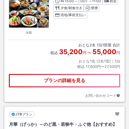
IN
チェックイン
15:00
～ | OUT
チェックアウト
～
11:00
和室
夕食/朝食付き
禁煙
現地/事前支払い
水鏡
おとな
2
名
1
泊
1
部屋 合計
35,200
55,000
税込
円
〜
円
おとな1名 (
2
名1室)｜
1
泊
税込
17,600円〜27,500円
プランの詳細を見る
お問い合わせコード
JTBプラン
月華（げっか）～のど黒・若狭牛・ふぐ他【おすすめ】