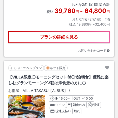
おとな
2
名
1
泊
1
部屋 合計
39,760
64,800
税込
円
〜
円
おとな1名 (
2
名1室)｜
1
泊
税込
19,880円〜32,400円
プランの詳細を見る
お問い合わせコード
るるぶトラベルプラン
ネット限定
【VILLA限定〇モーニングセット付〇1泊朝食】優雅に楽
しむグランモーニング♪朝は洋食派の方に〇
お部屋：
VILLA TAKASU【ALBUS】
/
IN
チェックイン
15:00
～ | OUT
チェックアウト
～
10:00
ツイン
朝食のみ
禁煙
現地支払い
離れ