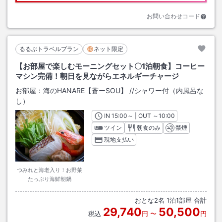
お問い合わせコード
るるぶトラベルプラン
ネット限定
【お部屋で楽しむモーニングセット〇1泊朝食】コーヒー
マシン完備！朝日を見ながらエネルギーチャージ
お部屋：
海のHANARE【蒼ーSOU】
/
/シャワー付（内風呂な
し）
IN
チェックイン
15:00
～ | OUT
チェックアウト
～
10:00
ツイン
朝食のみ
禁煙
現地支払い
つみれと海老入り！お野菜
たっぷり海鮮朝鍋
おとな
2
名
1
泊
1
部屋 合計
29,740
50,500
税込
円
〜
円