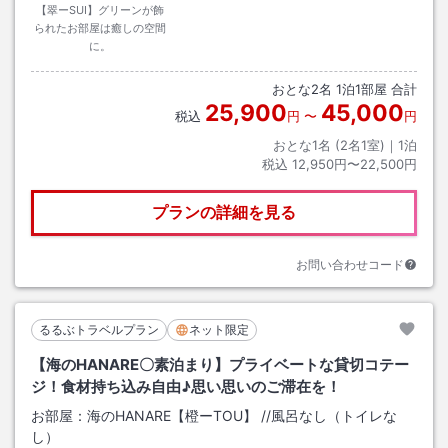
【翠ーSUI】グリーンが飾
られたお部屋は癒しの空間
に。
おとな
2
名
1
泊
1
部屋 合計
25,900
45,000
税込
円
〜
円
おとな1名 (
2
名1室)｜
1
泊
税込
12,950円〜22,500円
プランの詳細を見る
お問い合わせコード
るるぶトラベルプラン
ネット限定
【海のHANARE〇素泊まり】プライベートな貸切コテー
ジ！食材持ち込み自由♪思い思いのご滞在を！
お部屋：
海のHANARE【橙ーTOU】
/
/風呂なし（トイレな
し）