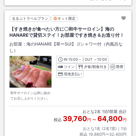
るるぶトラベルプラン
ネット限定
【すき焼きが食べたい方に〇和牛サーロイン】海の
HANAREで貸切ステイ！お部屋ですき焼き＆お造り付！
お部屋：
海のHANARE【翠ーSUI】
/
/シャワー付（内風呂な
し）
IN
チェックイン
15:00
～ | OUT
チェックアウト
～
10:00
ツイン
夕食/朝食付き
禁煙
現地支払い
和牛サーロインは卵に絡め
てお召し上がりください。
おとな
2
名
1
泊
1
部屋 合計
39,760
64,800
税込
円
〜
円
おとな1名 (
2
名1室)｜
1
泊
税込
19,880円〜32,400円