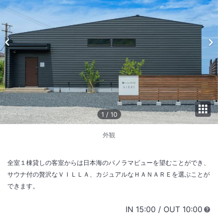
1
/
10
外観
全室１棟貸しの客室からは日本海のパノラマビューを望むことができ、
サウナ付の贅沢なＶＩＬＬＡ、カジュアルなＨＡＮＡＲＥを選ぶことが
できます。
IN
チェックイン
15:00
/ OUT
チェック
10:00