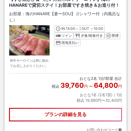
HANAREで貸切ステイ！お部屋ですき焼き＆お造り付！
お部屋：
海のHANARE【蒼ーSOU】
/
/シャワー付（内風呂な
し）
IN
チェックイン
15:00
～ | OUT
チェックアウト
～
10:00
ツイン
夕食/朝食付き
禁煙
現地支払い
和牛サーロインは卵に絡め
てお召し上がりください。
おとな
2
名
1
泊
1
部屋 合計
39,760
64,800
税込
円
〜
円
おとな1名 (
2
名1室)｜
1
泊
税込
19,880円〜32,400円
プランの詳細を見る
お問い合わせコード