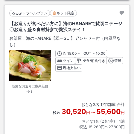
るるぶトラベルプラン
ネット限定
【お造りが食べたい方に】海のHANAREで貸切コテージ
〇お造り盛＆食材持参で贅沢ステイ！
お部屋：
海のHANARE【翠ーSUI】
/
/シャワー付（内風呂な
し）
IN
チェックイン
15:00
～ | OUT
チェックアウト
～
10:00
ツイン
夕食/朝食付き
禁煙
現地支払い
新鮮なお造りは鷹巣荘自
慢！
おとな
2
名
1
泊
1
部屋 合計
30,520
55,600
税込
円
〜
円
おとな1名 (
2
名1室)｜
1
泊
税込
15,260円〜27,800円