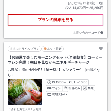
おとな1名 (
2
名1室)｜
1
泊
税込
14,870円〜25,250円
プランの詳細を見る
お問い合わせコード
るるぶトラベルプラン
ネット限定
【お部屋で楽しむモーニングセット〇1泊朝食】コーヒー
マシン完備！朝日を見ながらエネルギーチャージ
お部屋：
海のHANARE【翠ーSUI】
/
/シャワー付（内風呂な
し）
IN
チェックイン
15:00
～ | OUT
チェックアウト
～
10:00
ツイン
朝食のみ
禁煙
現地支払い
つみれと海老入り！お野菜