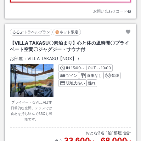
お問い合わせコード
るるぶトラベルプラン
ネット限定
【VILLA TAKASU〇素泊まり】心と体の凪時間〇プライ
ベート空間〇ジャグジー・サウナ付
お部屋：
VILLA TAKASU【NOX】
/
IN
チェックイン
15:00
～ | OUT
チェックアウト
～
10:00
ツイン
食事なし
禁煙
現地支払い
離れ
プライベートなVILLAは非
日常的な空間。テラスでは
食材を持ち込んでBBQも可
能です。
おとな
2
名
1
泊
1
部屋 合計
33,600
68,000