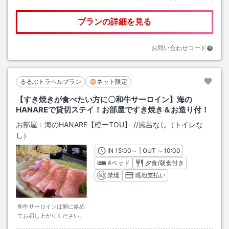
プランの詳細を見る
お問い合わせコード
るるぶトラベルプラン
ネット限定
【すき焼きが食べたい方に〇和牛サーロイン】海の
HANAREで貸切ステイ！お部屋ですき焼き＆お造り付！
お部屋：
海のHANARE【橙ーTOU】
/
/風呂なし（トイレな
し）
IN
チェックイン
15:00
～ | OUT
チェックアウト
～
10:00
4ベッド
夕食/朝食付き
禁煙
現地支払い
和牛サーロインは卵に絡め
てお召し上がりください。