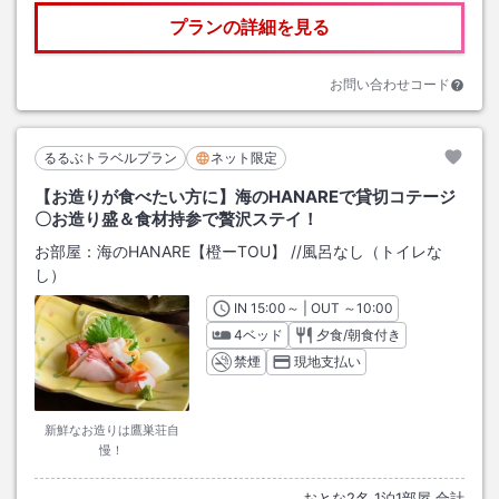
プランの詳細を見る
お問い合わせコード
るるぶトラベルプラン
ネット限定
【お造りが食べたい方に】海のHANAREで貸切コテージ
〇お造り盛＆食材持参で贅沢ステイ！
お部屋：
海のHANARE【橙ーTOU】
/
/風呂なし（トイレな
し）
IN
チェックイン
15:00
～ | OUT
チェックアウト
～
10:00
4ベッド
夕食/朝食付き
禁煙
現地支払い
新鮮なお造りは鷹巣荘自
慢！
おとな
2
名
1
泊
1
部屋 合計