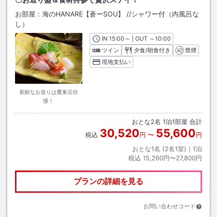
お部屋：
海のHANARE【蒼ーSOU】
/
/シャワー付（内風呂な
し）
IN
チェックイン
15:00
～ | OUT
チェックアウト
～
10:00
ツイン
夕食/朝食付き
禁煙
現地支払い
新鮮なお造りは鷹巣荘自
慢！
おとな
2
名
1
泊
1
部屋 合計
30,520
55,600
税込
円
〜
円
おとな1名 (
2
名1室)｜
1
泊
税込
15,260円〜27,800円
プランの詳細を見る
お問い合わせコード