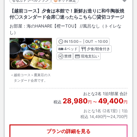
るるぶトラベルプラン
ネット限定
【越前コース】夕食は本館で！新鮮お造りに和牛陶板焼
付〇スタンダード会席〇迷ったらこちら〇貸切コテージ
お部屋：
海のHANARE【橙ーTOU】
/
/風呂なし（トイレな
し）
IN
チェックイン
15:00
～ | OUT
チェックアウト
～
10:00
4ベッド
夕食/朝食付き
禁煙
現地支払い
＜越前コース＞鷹巣荘のス
タンダード会席です。
おとな
2
名
1
泊
1
部屋 合計
28,980
49,400
税込
円
〜
円
おとな1名 (
2
名1室)｜
1
泊
税込
14,490円〜24,700円
プランの詳細を見る