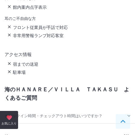
館内案内点字表示
耳のご不自由な方
フロント従業員が手話で対応
非常用警報ランプ対応客室
アクセス情報
宿までの送迎
駐車場
海のＨＡＮＡＲＥ／ＶＩＬＬＡ ＴＡＫＡＳＵ
よ
くあるご質問
チェックイン時間・チェックアウト時間はいつですか？
ペー
お気に入り