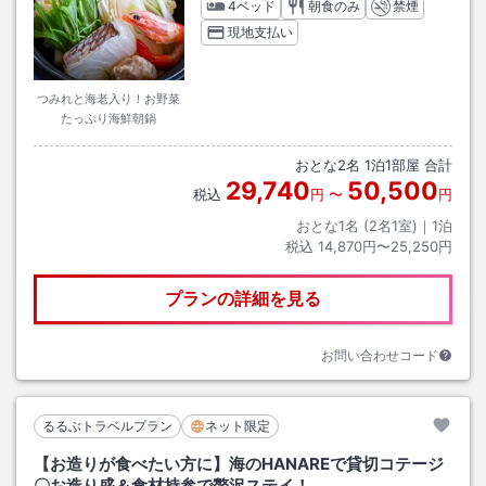
4ベッド
朝食のみ
禁煙
現地支払い
つみれと海老入り！お野菜
たっぷり海鮮朝鍋
おとな
2
名
1
泊
1
部屋 合計
29,740
50,500
税込
円
〜
円
おとな1名 (
2
名1室)｜
1
泊
税込
14,870円〜25,250円
プランの詳細を見る
お問い合わせコード
るるぶトラベルプラン
ネット限定
【お造りが食べたい方に】海のHANAREで貸切コテージ
〇お造り盛＆食材持参で贅沢ステイ！