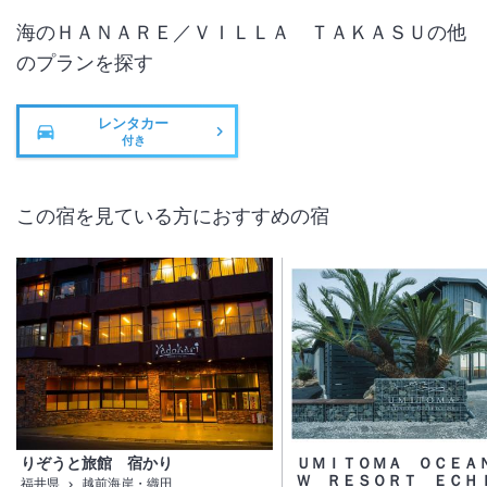
海のＨＡＮＡＲＥ／ＶＩＬＬＡ ＴＡＫＡＳＵ
の他
のプランを探す
レンタカー
付き
この宿を見ている方におすすめの宿
りぞうと旅館 宿かり
ＵＭＩＴＯＭＡ ＯＣＥＡ
Ｗ ＲＥＳＯＲＴ ＥＣＨ
福井県
越前海岸・織田