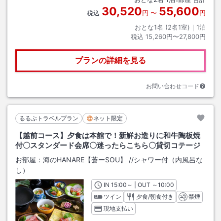
30,520
55,600
税込
円
〜
円
おとな1名 (
2
名1室)｜
1
泊
税込
15,260円〜27,800円
プランの詳細を見る
お問い合わせコード
るるぶトラベルプラン
ネット限定
【越前コース】夕食は本館で！新鮮お造りに和牛陶板焼
付〇スタンダード会席〇迷ったらこちら〇貸切コテージ
お部屋：
海のHANARE【蒼ーSOU】
/
/シャワー付（内風呂な
し）
IN
チェックイン
15:00
～ | OUT
チェックアウト
～
10:00
ツイン
夕食/朝食付き
禁煙
現地支払い