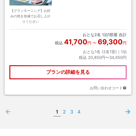
【グランモーニング】お好
みの焼き加減でお召し上が
りください
おとな
2
名
1
泊
1
部屋 合計
41,700
69,300
税込
円
〜
円
おとな1名 (
2
名1室)｜
1
泊
税込
20,850円〜34,650円
プランの詳細を見る
お問い合わせコード
1
2
3
4