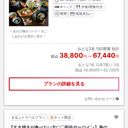
4ベッド
夕食/朝食付き
禁煙
現地支払い
＜あわび極みコース＞丸ご
とあわびを贅沢に食す！
おとな
2
名
1
泊
1
部屋 合計
38,800
67,440
税込
円
〜
円
おとな1名 (
2
名1室)｜
1
泊
税込
19,400円〜33,720円
プランの詳細を見る
お問い合わせコード
るるぶトラベルプラン
ネット限定
【すき焼きが食べたい方に〇和牛サーロイン】海の