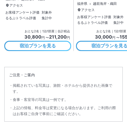
福井県
越前海岸・織田
アクセス
アクセス
お客様アンケート評価
対象外
お客様アンケート評価
対象外
るるぶトラベル評価
集計中
るるぶトラベル評価
集計中
おとな
2
名
｜
1
泊
1
部屋｜合計税込
おとな
2
名
｜
1
泊
1
部屋
30,800
211,200
30,000
15
円 〜
円
円 〜
宿泊プランを見る
宿泊プランを見
ご注意・ご案内
掲載されている写真は、旅館・ホテルから提供された画像で
す。
食事・客室等の写真は一例です。
上記の情報、料金等は変更になる場合があります。ご利用の際
はお客様ご自身で事前にご確認ください。