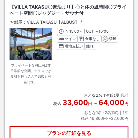
【VILLA TAKASU〇素泊まり】心と体の凪時間〇プライ
ベート空間〇ジャグジー・サウナ付
お部屋：
VILLA TAKASU【ALBUS】
/
IN
チェックイン
15:00
～ | OUT
チェックアウト
～
10:00
ツイン
食事なし
禁煙
現地支払い
離れ
プライベートなVILLAは非
日常的な空間。テラスでは
食材を持ち込んでBBQも可
能です。
おとな
2
名
1
泊
1
部屋 合計
33,600
64,000
税込
円
〜
円
おとな1名 (
2
名1室)｜
1
泊
税込
16,800円〜32,000円
プランの詳細を見る