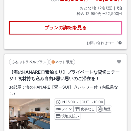
おとな1名 (
2
名1室)｜
1
泊
税込
12,950円〜22,500円
プランの詳細を見る
お問い合わせコード
るるぶトラベルプラン
ネット限定
【海のHANARE〇素泊まり】プライベートな貸切コテー
ジ！食材持ち込み自由♪思い思いのご滞在を！
お部屋：
海のHANARE【翠ーSUI】
/
/シャワー付（内風呂な
し）
IN
チェックイン
15:00
～ | OUT
チェックアウト
～
10:00
ツイン
食事なし
禁煙
現地支払い