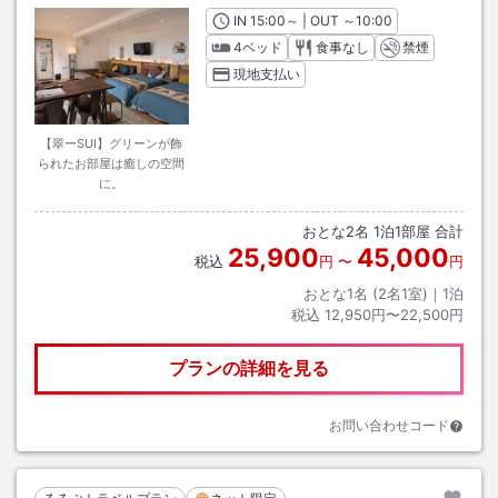
IN
チェックイン
15:00
～ | OUT
チェックアウト
～
10:00
4ベッド
食事なし
禁煙
現地支払い
【翠ーSUI】グリーンが飾
られたお部屋は癒しの空間
に。
おとな
2
名
1
泊
1
部屋 合計
25,900
45,000
税込
円
〜
円
おとな1名 (
2
名1室)｜
1
泊
税込
12,950円〜22,500円
プランの詳細を見る
お問い合わせコード