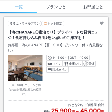
一覧
プランごと
お部屋ごと
るるぶトラベルプラン
ネット限定
【海のHANARE〇素泊まり】プライベートな貸切コテー
ジ！食材持ち込み自由♪思い思いのご滞在を！
お部屋：
海のHANARE【蒼ーSOU】
/
/シャワー付（内風呂な
し）
IN
チェックイン
15:00
～ | OUT
チェックアウト
～
10:00
ツイン
食事なし
禁煙
現地支払い
【翠ーSUI】グリーンが飾
られたお部屋は癒しの空間
に。
おとな
2
名
1
泊
1
部屋 合計
25,900
45,000
税込
円
〜
円