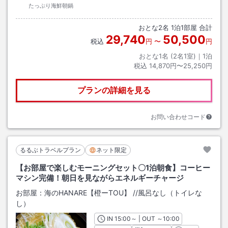
たっぷり海鮮朝鍋
おとな
2
名
1
泊
1
部屋 合計
29,740
50,500
税込
円
〜
円
おとな1名 (
2
名1室)｜
1
泊
税込
14,870円〜25,250円
プランの詳細を見る
お問い合わせコード
るるぶトラベルプラン
ネット限定
【お部屋で楽しむモーニングセット〇1泊朝食】コーヒー
マシン完備！朝日を見ながらエネルギーチャージ
お部屋：
海のHANARE【橙ーTOU】
/
/風呂なし（トイレな
し）
IN
チェックイン
15:00
～ | OUT
チェックアウト
～
10:00