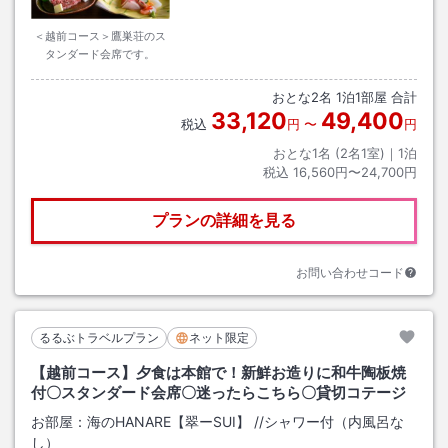
＜越前コース＞鷹巣荘のス
タンダード会席です。
おとな
2
名
1
泊
1
部屋 合計
33,120
49,400
税込
円
〜
円
おとな1名 (
2
名1室)｜
1
泊
税込
16,560円〜24,700円
プランの詳細を見る
お問い合わせコード
るるぶトラベルプラン
ネット限定
【越前コース】夕食は本館で！新鮮お造りに和牛陶板焼
付〇スタンダード会席〇迷ったらこちら〇貸切コテージ
お部屋：
海のHANARE【翠ーSUI】
/
/シャワー付（内風呂な
し）