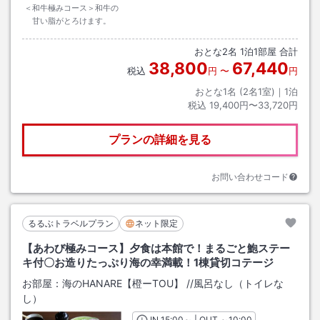
＜和牛極みコース＞和牛の
甘い脂がとろけます。
おとな
2
名
1
泊
1
部屋 合計
38,800
67,440
税込
円
〜
円
おとな1名 (
2
名1室)｜
1
泊
税込
19,400円〜33,720円
プランの詳細を見る
お問い合わせコード
るるぶトラベルプラン
ネット限定
【あわび極みコース】夕食は本館で！まるごと鮑ステー
キ付〇お造りたっぷり海の幸満載！1棟貸切コテージ
お部屋：
海のHANARE【橙ーTOU】
/
/風呂なし（トイレな
し）
IN
チェックイン
15:00
～ | OUT
チェックアウト
～
10:00