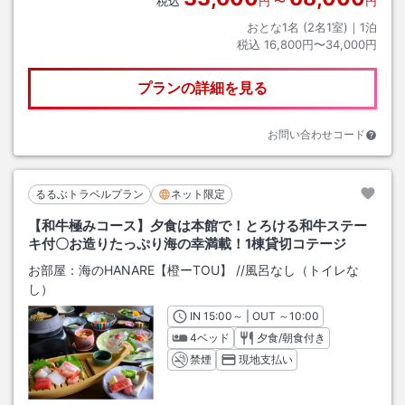
税込
円
〜
円
おとな1名 (
2
名1室)｜
1
泊
税込
16,800円〜34,000円
プランの詳細を見る
お問い合わせコード
るるぶトラベルプラン
ネット限定
【和牛極みコース】夕食は本館で！とろける和牛ステー
キ付〇お造りたっぷり海の幸満載！1棟貸切コテージ
お部屋：
海のHANARE【橙ーTOU】
/
/風呂なし（トイレな
し）
IN
チェックイン
15:00
～ | OUT
チェックアウト
～
10:00
4ベッド
夕食/朝食付き
禁煙
現地支払い