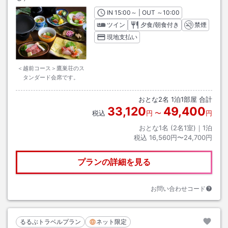
IN
チェックイン
15:00
～ | OUT
チェックアウト
～
10:00
ツイン
夕食/朝食付き
禁煙
現地支払い
＜越前コース＞鷹巣荘のス
タンダード会席です。
おとな
2
名
1
泊
1
部屋 合計
33,120
49,400
税込
円
〜
円
おとな1名 (
2
名1室)｜
1
泊
税込
16,560円〜24,700円
プランの詳細を見る
お問い合わせコード
るるぶトラベルプラン
ネット限定