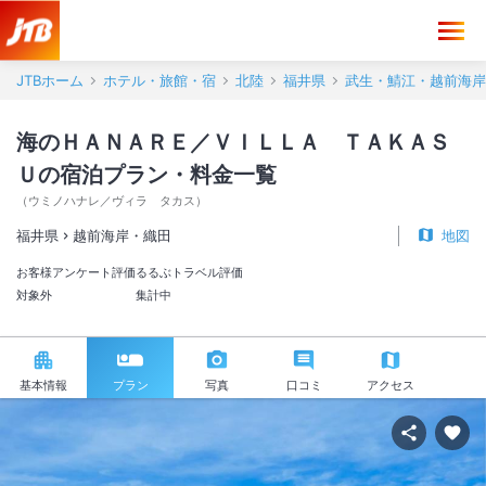
JTBホーム
ホテル・旅館・宿
北陸
福井県
武生・鯖江・越前海岸
海のＨＡＮＡＲＥ／ＶＩＬＬＡ ＴＡＫＡＳ
Ｕの宿泊プラン・料金一覧
（
ウミノハナレ／ヴィラ タカス
）
福井県
越前海岸・織田
地図
お客様アンケート評価
るるぶトラベル評価
対象外
集計中
基本情報
プラン
写真
口コミ
アクセス