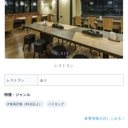
1
/
1
レストラン
レストラン
あり
特徴・ジャンル
夕食高評価（
85
点以上）
バイキング
食事情報を詳しくみる