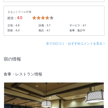
るるぶトラベル評価
4.0
総合：
立地：
4.8
設備：
3.7
サービス：
4.1
部屋：
4.0
風呂：
4.1
食事：
集計中
全ての口コミ・おすすめコメントを見る
宿の情報
食事・レストラン情報