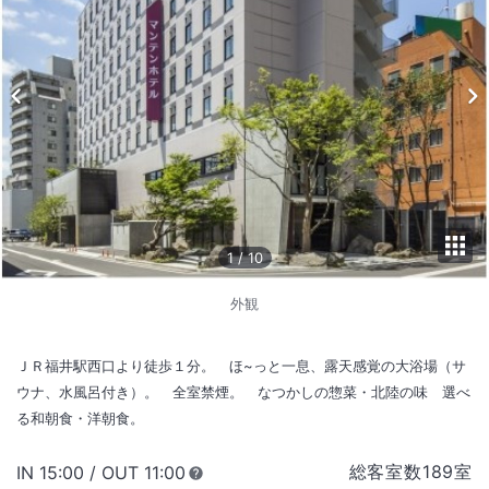
1
/
10
外観
ＪＲ福井駅西口より徒歩１分。 ほ~っと一息、露天感覚の大浴場（サ
ウナ、水風呂付き）。 全室禁煙。 なつかしの惣菜・北陸の味 選べ
る和朝食・洋朝食。
総客室数
189
室
IN
チェックイン
15:00
/ OUT
チェックアウト
11:00