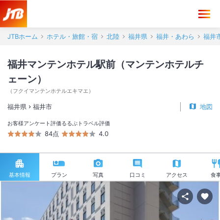
JTBホーム
ホテル・旅館・宿
北陸
福井県
福井・あわら
福井
福井マンテンホテル駅前（マンテンホテルチ
ェーン）
（
フクイマンテンホテルエキマエ
）
福井県
福井市
地図
お客様アンケート評価
るるぶトラベル評価
84点
4.0
基本情報
プラン
写真
口コミ
アクセス
食