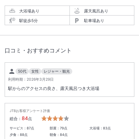
大浴場あり
露天風呂あり
駅徒歩5分
駐車場あり
口コミ・おすすめコメント
50代
女性
レジャー・観光
利用時期：
2026年3月29日
駅からのアクセスの良さ、露天風呂つき大浴場
JTBお客様アンケート評価
84
総合：
点
サービス：
87
点
部屋：
79
点
大浴場：
83
点
夕食：
88
点
朝食：
84
点