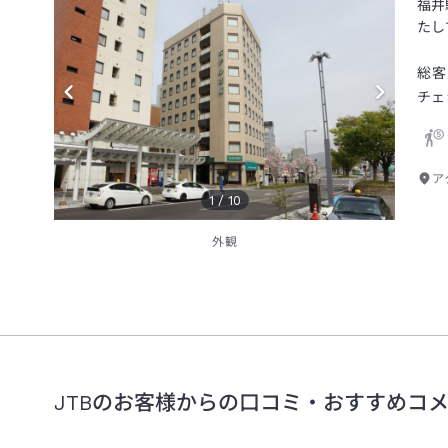
福井
たし
総客
チェ
ア
1
/
10
外観
JTBのお客様からの口コミ・おすすめコ