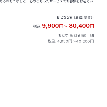
あるおもてなしと、心のこもったサービスでお客様をお迎えい
おとな
2
名
1
泊
1
部屋
合計
9,900
80,400
円
〜
円
税込
おとな1名 (
2
名1室)｜
1
泊
税込
4,950円〜40,200円