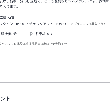
駅から徒歩１分の好立地で、とても便利なビジネスホテルです。表情の
ております。
室数
74
室
15:00
10:00
ックイン
/ チェックアウト
※プランにより異なります
駅徒歩5分
駐車場あり
クセス：
ＪＲ北陸本線福井駅東口出口→徒歩約１分
メント