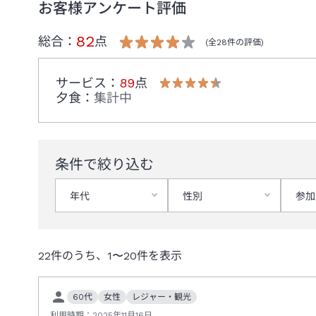
お客様アンケート評価
82
総合：
点
(全
28
件の評価)
サービス
：
89
点
夕食
：
集計中
条件で絞り込む
年代
性別
参加
22
件のうち、
1
〜
20
件を表示
60代
女性
レジャー・観光
利用時期：
2025年11月16日