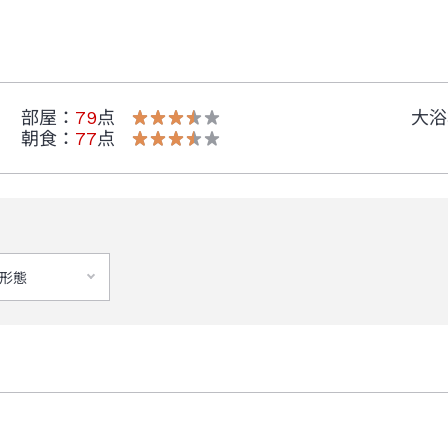
部屋
：
79
点
大浴
朝食
：
77
点
形態