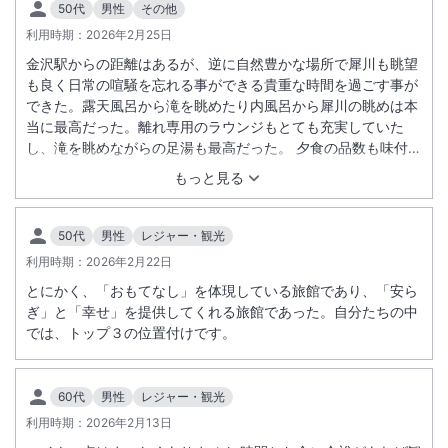
50代
男性
その他
利用時期：
2026年2月25日
施設からのお知らせ
金沢駅からの距離はあるが、逆に自然豊かな場所で犀川も眺望
■宿泊税について
も良く日常の喧騒を忘れる事ができる貴重な時間を過ごす事が
金沢市にご宿泊の場合は宿泊税が必要となります。現地にてお支払いく
できた。露天風呂から滝を眺めたり内風呂から犀川の眺めは本
ださい。
当に最高だった。離れ専用のラウンジもとても充実していた
し、滝を眺めながらの足湯も最高だった。 夕食の品数も味付け
■幼児施設使用料について
もすべて最高で食べきれないくらいだった。知人にも薦めたい
もっと見る
2026年4月1日宿泊分より変更いたします。予めご了承ください。
旅館であることは間違いないです
～2026年3月31日）0～4歳 2,200円
50代
男性
レジャー・観光
2026年4月1日～）0～4歳 2,500円
利用時期：
2026年2月22日
とにかく、「おもてなし」を体現している旅館であり、「安ら
ぎ」と「幸せ」を提供してくれる旅館であった。自分たちの中
では、トップ３の位置付けです。
60代
男性
レジャー・観光
利用時期：
2026年2月13日