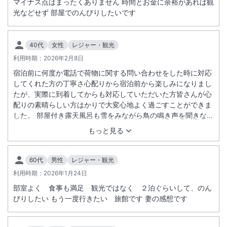
マイナス点はまったくありません 時間とお金に余裕があれば観
光などせず 部屋でのんびりしたいです
40代
女性
レジャー・観光
利用時期：
2026年2月8日
宿泊前に何度か電話で荷物に関する問い合わせをした時に対応
してくれた方の丁寧さ心配りから宿泊前から楽しみになりまし
たが、実際に到着してからも対応していただいた方皆さんが心
配りの素晴らしい方はかりで大変心地よく過ごすことができま
した。 部屋付き露天風呂も雪をみながら鳥の鳴き声を聞きなが
ら気持ちよくはいらせてもらいました。 また食後、チェックア
もっと見る
ウト別々に卒業おめでとうございます。とプレゼントをいただ
き親子でとても嬉しかったです。
60代
男性
レジャー・観光
利用時期：
2026年1月24日
部室よく 食事も満足 観光ではなく ２泊ぐらいして、のん
びりしたい もう一度行きたい 旅館です 妻の感想です