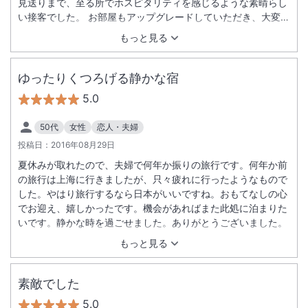
見送りまで、至る所でホスピタリティを感じるような素晴らし
い接客でした。 お部屋もアップグレードしていただき、大変あ
りがたかったです。素晴らしいお部屋で２人で感動しきりでし
もっと見る
た笑。お食事も全て美味しくてたくさん頂いてしまいました！
また金沢へ旅行にいって滝亭のお世話になりたいと思います。
本当に素晴らしいお宿でした。
ゆったりくつろげる静かな宿
5.0
50代
女性
恋人・夫婦
投稿日：
2016年08月29日
夏休みが取れたので、夫婦で何年か振りの旅行です。何年か前
の旅行は上海に行きましたが、只々疲れに行ったようなもので
した。やはり旅行するなら日本がいいですね。おもてなしの心
でお迎え、嬉しかったです。機会があればまた此処に泊まりた
いです。静かな時を過ごせました。ありがとうございました。
もっと見る
素敵でした
5.0