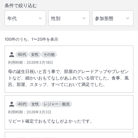
条件で絞り込む
1
/
10
外観
100
件のうち、
1
〜
20
件を表示
古都金沢でのんびりできる奥座敷、兼六園から車で１５分犀川峡の緑に
60代
女性
その他
囲まれたいで湯の郷で四季折々の旬の味覚を楽しむ天然露天岩風呂の料
利用時期：
2026年3月18日
亭旅館。
母の誕生日祝いと言う事で、部屋のグレードアップやプレゼン
トなど、細かいおもてなしがあふれている宿でした。食事、風
総客室数
26
室
IN
チェックイン
15:00
/ OUT
チェックアウト
10:00
呂、部屋、スタッフ、すべてにおいて満足でした。
大浴場あり
露天風呂あり
40代
女性
レジャー・観光
温泉
駐車場あり
利用時期：
2026年3月3日
リピート確定でおもてなしがよかったです。
サステナビリティへの取り組み