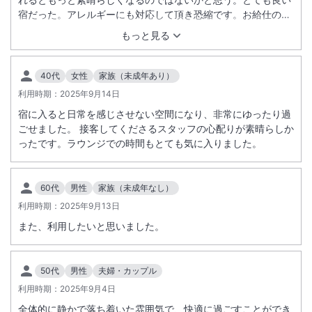
宿だった。アレルギーにも対応して頂き恐縮です。お給仕の方
とのやりとりも楽しかった。手の込んだお料理を良い器で頂け
もっと見る
る宿が減っている中、ぜひ、ずっと続けてほしい素晴らしい宿
だと思います。
40代
女性
家族（未成年あり）
利用時期：
2025年9月14日
宿に入ると日常を感じさせない空間になり、非常にゆったり過
ごせました。 接客してくださるスタッフの心配りが素晴らしか
ったです。ラウンジでの時間もとても気に入りました。
60代
男性
家族（未成年なし）
利用時期：
2025年9月13日
また、利用したいと思いました。
50代
男性
夫婦・カップル
利用時期：
2025年9月4日
全体的に静かで落ち着いた雰囲気で、快適に過ごすことができ