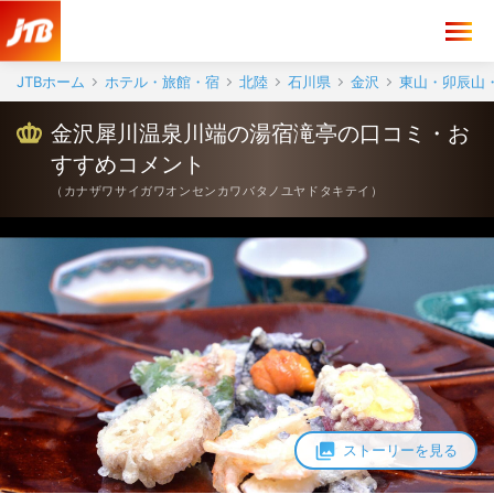
金沢犀川温泉川端の湯宿滝亭 口コミ・おすすめコメント＜東山・卯辰山
JTBホーム
ホテル・旅館・宿
北陸
石川県
金沢
東山・卯辰山・
金沢犀川温泉川端の湯宿滝亭の口コミ・お
すすめコメント
（
カナザワサイガワオンセンカワバタノユヤドタキテイ
）
ストーリーを見る