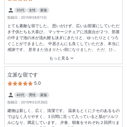
30代
女性
家族
投稿日：
2015年08月11日
とても素敵な宿でした。 思いがけず、広いお部屋にしていただ
き子供たちも大喜び。 マッサージチェアに洗面台が２つ、部屋
の中まで池の水が流れ鯉も泳ぎにきたりと、ゆったりとくつろ
ぐことができました。 中居さんにも良くしていただき、本当に
感謝です。 是非また泊まりたい宿になりました。 ただ、ひと
つ残念なのが、蜂の巣が近くにあったのか蜂がブンブン窓にぶ
もっと見る
つかってくるくらいたくさんいて、せっかくきれいな庭に出る
ことができなかったことです。 あんな素敵な景色の庭で写真が
撮りたかったなぁ…
立派な宿です
5.0
40代
男性
家族
投稿日：
2015年03月26日
建物は新しく、広く、清潔です。 温泉もとくにクセのあるもの
ではなく入りやすく、３日間に亘って入っていると肌がツルツ
ルになり、満足しています。 夕食、朝食をそれぞれ２回摂りま