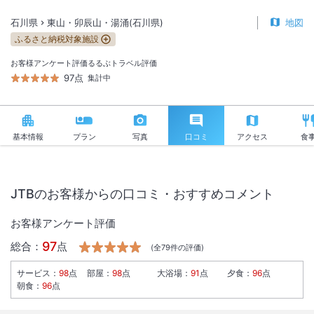
石川県
東山・卯辰山・湯涌(石川県)
地図
ふるさと納税対象施設
お客様アンケート評価
るるぶトラベル評価
97点
集計中
基本情報
プラン
写真
口コミ
アクセス
食
JTBのお客様からの口コミ・おすすめコメント
お客様アンケート評価
97
総合：
点
(全
79
件の評価)
サービス
：
98
点
部屋
：
98
点
大浴場
：
91
点
夕食
：
96
点
朝食
：
96
点