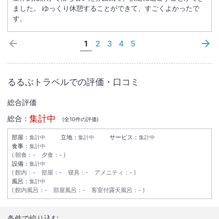
ました。 ゆっくり休憩することができて、すごくよかったで
す。
1
2
3
4
5
るるぶトラベルでの評価・口コミ
総合評価
集計中
総合：
(全
10
件の評価)
部屋：
立地：
サービス：
集計中
集計中
集計中
食事：
集計中
朝食
：
-
夕食
：
-
設備：
集計中
館内
：
-
部屋
：
-
寝具
：
-
アメニティ
：
-
風呂：
集計中
館内風呂
：
-
部屋風呂
：
-
客室付露天風呂
：
-
条件で絞り込む