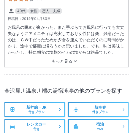
40代
女性
恋人・夫婦
投稿日：
2014年04月30日
お風呂の眺めが良かった。また手ぶらでお風呂に行っても大丈
夫なようにアメニティは充実しており女性には楽。残念だった
のは、ＧＷ中だったためか夕食を運んでいただくのに時間がか
かり、途中で部屋に帰ろうかと思いました。でも、味は美味し
かったし、特に朝食の塩麹のイカの塩からは絶品でした。
もっと見る
金沢犀川温泉川端の湯宿滝亭
の他のプランを探す
新幹線・JR
航空券
付きプラン
付きプラン
レンタカー
宿泊
付き
のみ