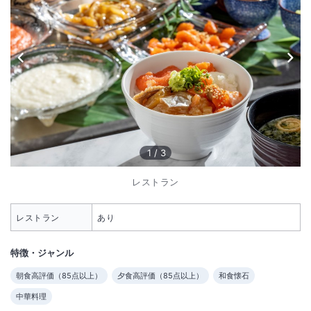
1
/
3
レストラン
レストラン
あり
特徴・ジャンル
朝食高評価（
85
点以上）
夕食高評価（
85
点以上）
和食懐石
中華料理