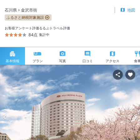
石川県
金沢市街
地図
ふるさと納税対象施設
お客様アンケート評価
るるぶトラベル評価
84点
集計中
基本情報
プラン
写真
口コミ
アクセス
食