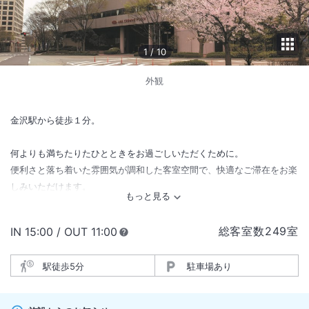
1
/
10
外観
金沢駅から徒歩１分。
何よりも満ちたりたひとときをお過ごしいただくために。
便利さと落ち着いた雰囲気が調和した客室空間で、快適なご滞在をお楽
しみいただけます。
総客室数
249
室
IN
チェックイン
15:00
/ OUT
チェックアウト
11:00
駅徒歩5分
駐車場あり