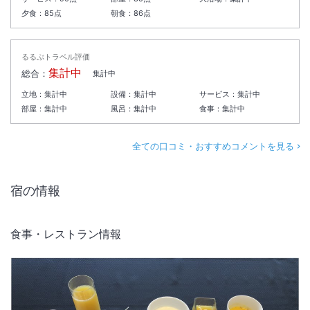
夕食：
85
点
朝食：
86
点
るるぶトラベル評価
集計中
総合：
集計中
立地：
集計中
設備：
集計中
サービス：
集計中
部屋：
集計中
風呂：
集計中
食事：
集計中
全ての口コミ・おすすめコメントを見る
宿の情報
食事・レストラン情報