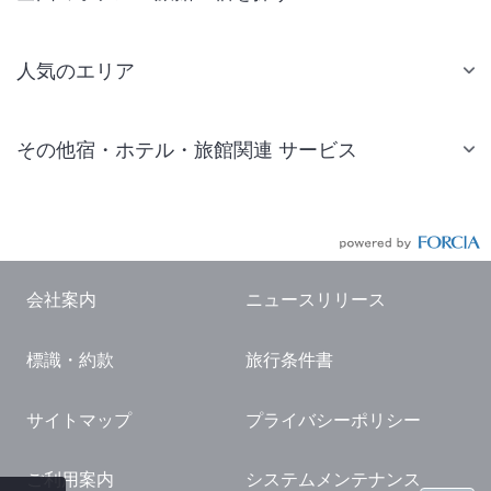
人気のエリア
札幌 ホテル
その他宿・ホテル・旅館関連 サービス
仙台 ホテル
国内旅行・国内ツアー
東京ディズニーリゾート(R)周辺 ホテル
JR・新幹線付きツアー
東京 ホテル
航空券付きツアー
東京ドーム ホテル
会社案内
ニュースリリース
現地観光・レジャーチケット
新宿 ホテル
標識・約款
旅行条件書
国内観光ガイド
横浜 ホテル
旅行・観光情報
熱海 ホテル
サイトマップ
プライバシーポリシー
名古屋 ホテル
ご利用案内
システムメンテナンス