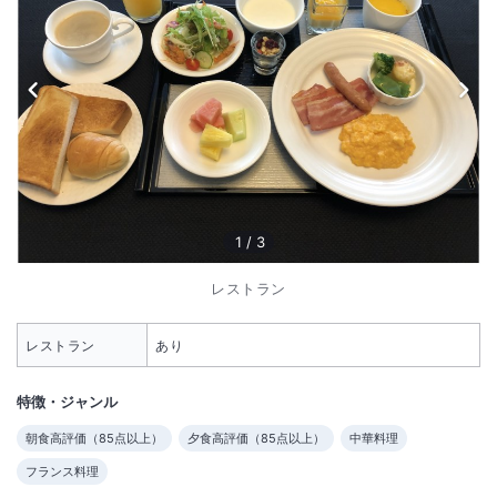
1
/
3
レストラン
レストラン
あり
特徴・ジャンル
朝食高評価（
85
点以上）
夕食高評価（
85
点以上）
中華料理
フランス料理