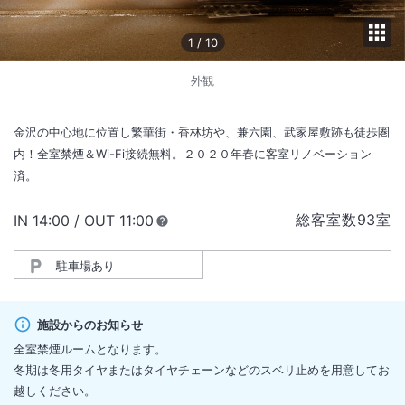
1
/
10
外観
金沢の中心地に位置し繁華街・香林坊や、兼六園、武家屋敷跡も徒歩圏
内！全室禁煙＆Wi-Fi接続無料。２０２０年春に客室リノベーション
済。
総客室数
93
室
IN
チェックイン
14:00
/ OUT
チェックアウト
11:00
駐車場あり
施設からのお知らせ
全室禁煙ルームとなります。
冬期は冬用タイヤまたはタイヤチェーンなどのスベリ止めを用意してお
越しください。