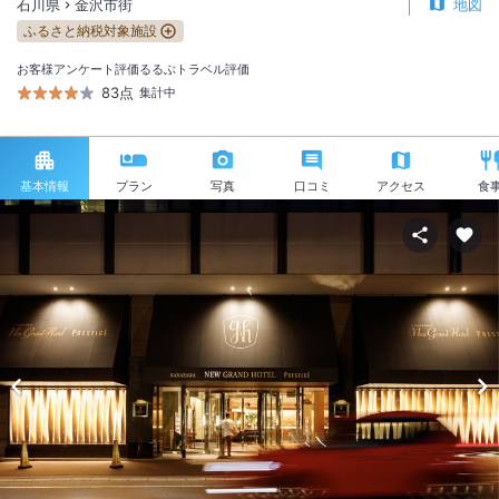
石川県
金沢市街
地図
ふるさと納税対象施設
お客様アンケート評価
るるぶトラベル評価
83点
集計中
基本情報
プラン
写真
口コミ
アクセス
食