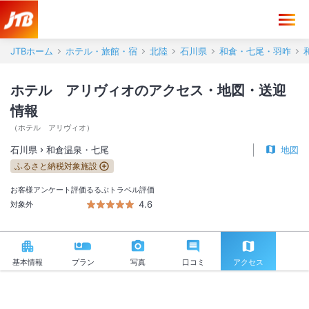
ホテル アリヴィオ アクセス・地図・送迎情報【JTB】＜和倉温泉・
JTBホーム
ホテル・旅館・宿
北陸
石川県
和倉・七尾・羽咋
ホテル アリヴィオのアクセス・地図・送迎
情報
（
ホテル アリヴィオ
）
石川県
和倉温泉・七尾
地図
ふるさと納税対象施設
お客様アンケート評価
るるぶトラベル評価
4.6
対象外
基本情報
プラン
写真
口コミ
アクセス