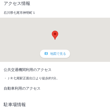
アクセス情報
石川県七尾市神明町１
地図で見る
1
/
10
公共交通機関利用のアクセス
外観
ＪＲ七尾駅正面出口より徒歩約1分。
自動車利用のアクセス
目の前が七尾駅という最高の立地。日々変化に富んだこだわりの無料朝
食。おもてなしの心と笑顔でお客様をお待ち致しております。
駐車場情報
IN
チェックイン
15:00
/ OUT
チェック
10:00