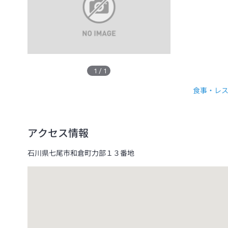
1
/
1
食事・レ
アクセス情報
石川県七尾市和倉町力部１３番地