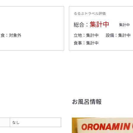
るるぶトラベル評価
集計中
総合：
集計中
夕食：
対象外
立地：
集計中
設備：
集計中
食事：
集計中
お風呂情報
なし