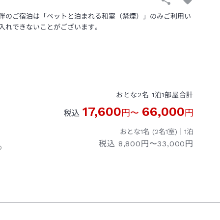
同伴のご宿泊は「ペットと泊まれる和室（禁煙）」のみご利用い
入れできないことがございます。
おとな
2
名
1
泊
1
部屋
合計
17,600
66,000
円
〜
円
税込
おとな1名 (
2
名1室)｜
1
泊
税込
8,800円〜33,000円
の