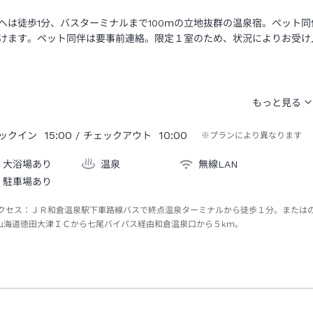
へは徒歩1分、バスターミナルまで100ｍの立地抜群の温泉宿。ペット
けます。ペット同伴は要事前連絡。限定１室のため、状況によりお受け
15:00
10:00
ックイン
/ チェックアウト
※プランにより異なります
大浴場あり
温泉
無線LAN
駐車場あり
クセス：
ＪＲ和倉温泉駅下車路線バスで終点温泉ターミナルから徒歩１分。または
山海道徳田大津ＩＣから七尾バイパス経由和倉温泉口から５kｍ。