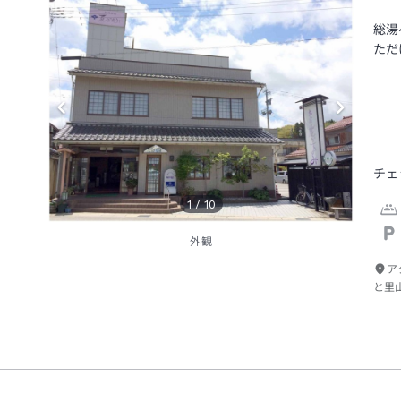
総湯
ただ
チェ
1
/
10
外観
ア
と里