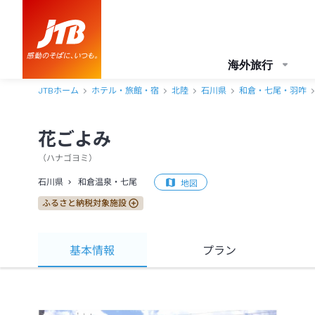
海外旅行
JTBホーム
ホテル・旅館・宿
北陸
石川県
和倉・七尾・羽咋
花ごよみ
（
ハナゴヨミ
）
石川県
和倉温泉・七尾
地図
ふるさと納税対象施設
基本情報
プラン