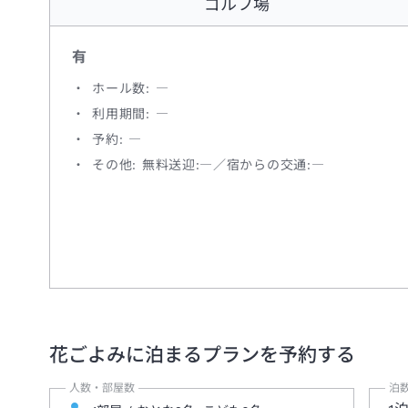
ゴルフ場
有
ホール数: ―
利用期間: ―
予約: ―
その他: 無料送迎:―／宿からの交通:―
花ごよみ
に泊まるプランを予約する
人数・部屋数
泊