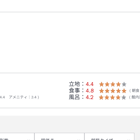
ギーをお持ちのお客様への食事提供方法を変更することとなりました。過
ださい。詳細は宿公式ホームページ記載の食物アレルギー対応ポリシー
ますので、ご了承くださいますようお願いいたします。
はなく、特定原材料8品目の表示をしております。
立地：
4.4
食事：
4.8
朝食
風呂：
4.2
4.4
アメニティ
：
3.4
館内