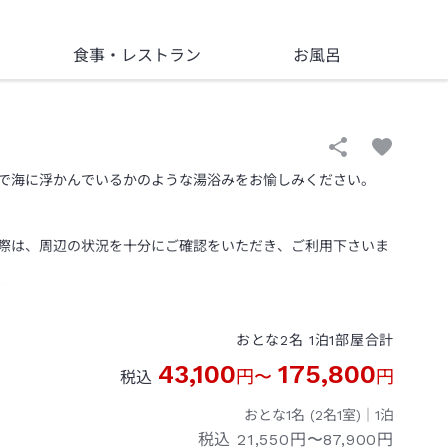
食事
・レストラン
お風呂
で海に浮かんでいるかのような湯浴みをお愉しみください。
際は、周辺の状況を十分にご確認をいただき、ご利用下さいま
願い申し上げます。
おとな
2
名
1
泊
1
部屋
合計
43,100
175,800
円
〜
円
税込
おとな1名 (
2
名1室)｜
1
泊
税込
21,550円〜87,900円