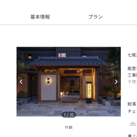
基本情報
プラン
七尾
能登
工事
す様
お客
総客
チェ
1
/
10
外観
ア