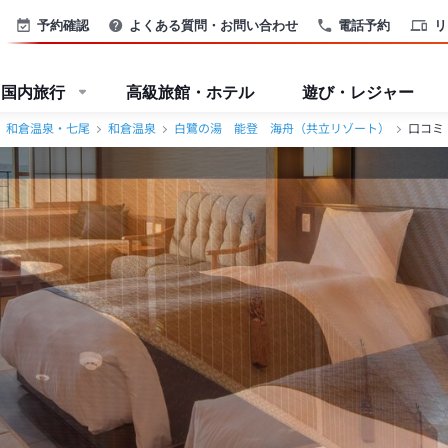
和倉温泉・七尾＞
予約確認
よくある質問・お問い合わせ
電話予約
リ
国内旅行
高級旅館・ホテル
遊び・レジャー
和倉温泉・七尾
和倉温泉
白鷺の湯 能登 海舟（共立リゾート）
口コミ