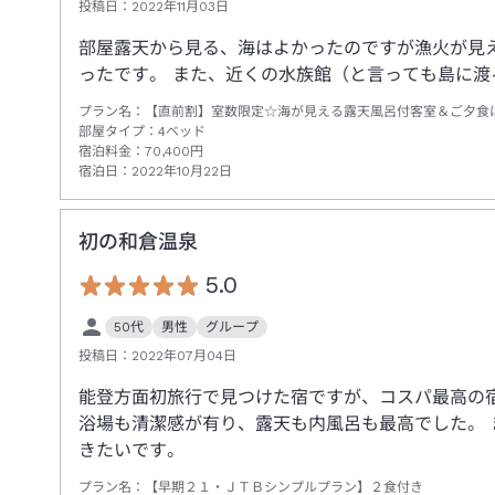
投稿日：
2022年11月03日
部屋露天から見る、海はよかったのですが漁火が見
ったです。 また、近くの水族館（と言っても島に
プラン名：
【直前割】室数限定☆海が見える露天風呂付客室＆ご夕食
部屋タイプ：
4ベッド
宿泊料金：
70,400
円
宿泊日：
2022年10月22日
初の和倉温泉
5.0
50代
男性
グループ
投稿日：
2022年07月04日
能登方面初旅行で見つけた宿ですが、コスパ最高の宿
浴場も清潔感が有り、露天も内風呂も最高でした。
きたいです。
プラン名：
【早期２１・ＪＴＢシンプルプラン】２食付き