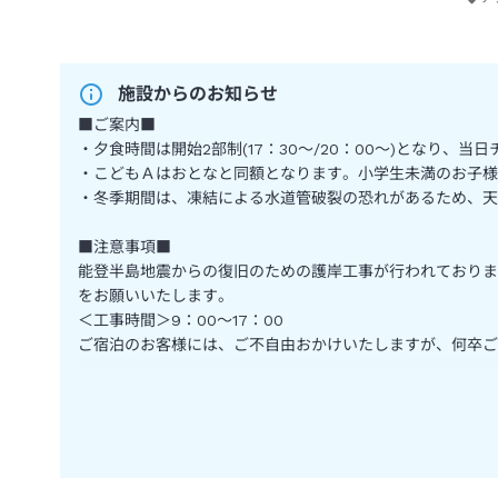
施設からのお知らせ
■ご案内■
・夕食時間は開始2部制(17：30～/20：00～)となり
・こどもＡはおとなと同額となります。小学生未満のお子様
・冬季期間は、凍結による水道管破裂の恐れがあるため、天
■注意事項■
能登半島地震からの復旧のための護岸工事が行われておりま
をお願いいたします。
＜工事時間＞9：00～17：00
ご宿泊のお客様には、ご不自由おかけいたしますが、何卒ご
～能登半島地震からの復興途上におけるご案内～
当館は現在、地震からの復興の途上にございますゆえ、震災
また、掲載しております写真は、震災前に撮影されたものの
お客様にはご不便とご迷惑をおかけいたしますが、何卒ご高