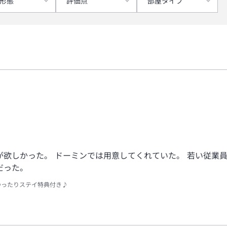
形態
評価点
部屋タイプ
が欲しかった。 ドーミンでは用意してくれていた。 若い従業
だった。
ゆったりステイ特典付き♪