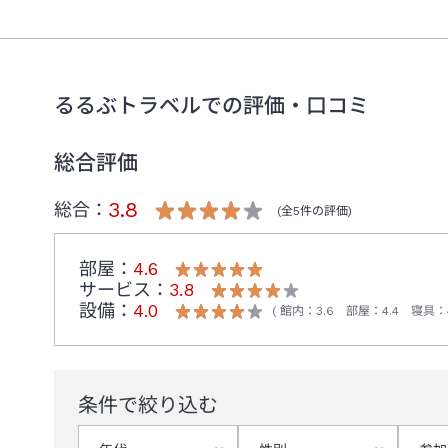
■低アレルゲン食の提供実施のお知らせ■
2026年7月宿泊分より、特定原材料等29品目のアレル
持ちの全てのお客様へのご案内となりますので必ずお読みく
るるぶトラベルでの評価・口コミ
投薬やご懐妊中の食材変更、苦手食材等のご対応は出来かね
※バイキングの場合は「低アレルゲンメニュー」のご提供で
総合評価
3.8
総合：
(全
5
件の評価)
部屋：
4.6
サービス：
3.8
設備：
4.0
館内
：
3.6
部屋
：
4.4
寝具
：
条件で絞り込む