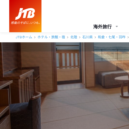
白鷺の湯 能登 海舟（共立リゾート） 口コミ・おすすめコメント＜
海外旅行
JTBホーム
ホテル・旅館・宿
北陸
石川県
和倉・七尾・羽咋