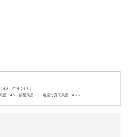
去にご宿泊いただきましたお客様を含む、食物アレルギーをお
をご確認ください。特定原材料29品目以外のアレルギー、
：
4.8
夕食
：
4.8
風呂
：
4.2
部屋風呂
：
-
客室付露天風呂
：
4.2