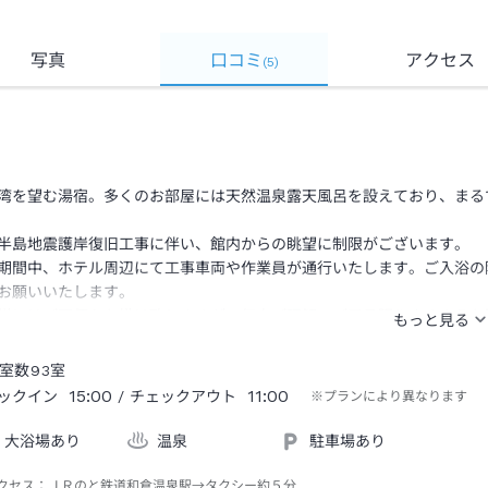
写真
口コミ
アクセス
(
5
)
湾を望む湯宿。多くのお部屋には天然温泉露天風呂を設えており、まる
半島地震護岸復旧工事に伴い、館内からの眺望に制限がございます。
期間中、ホテル周辺にて工事車両や作業員が通行いたします。ご入浴の
お願いいたします。
様にはご不便をお掛け致しますが、何卒ご理解・ご了承賜りますようお
室数
93
室
15:00
11:00
ックイン
/ チェックアウト
※プランにより異なります
大浴場あり
温泉
駐車場あり
クセス：
ＪＲのと鉄道和倉温泉駅→タクシー約５分