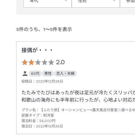
年代
性別
参加
5
件のうち、
1
〜
5
件を表示
接偶が・・・
2.0
60代
男性
恋人・夫婦
投稿日：
2023年12月28日
たたみでたびはあったが夜は足元が冷たくスリッパ
和歌山の海舟にも半年前に行ったが、心地よい対応
プラン名：
【ふたり旅】オーシャンビュー×露天風呂付客室☆選べる
部屋タイプ：
和洋室
宿泊料金：
54,000
円
宿泊日：
2023年12月26日