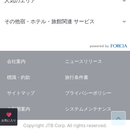
人気のエリア
札幌 ホテル
その他宿・ホテル・旅館関連 サービス
仙台 ホテル
国内旅行・国内ツアー
東京ディズニーリゾート(R)周辺 ホテル
JR・新幹線付きツアー
東京 ホテル
航空券付きツアー
東京ドーム ホテル
会社案内
ニュースリリース
現地観光・レジャーチケット
新宿 ホテル
標識・約款
旅行条件書
国内観光ガイド
横浜 ホテル
旅行・観光情報
熱海 ホテル
サイトマップ
プライバシーポリシー
名古屋 ホテル
ご利用案内
システムメンテナンス
京都 ホテル
ペー
お気に入り
大阪 ホテル
Copyright JTB Corp. All rights reserved.