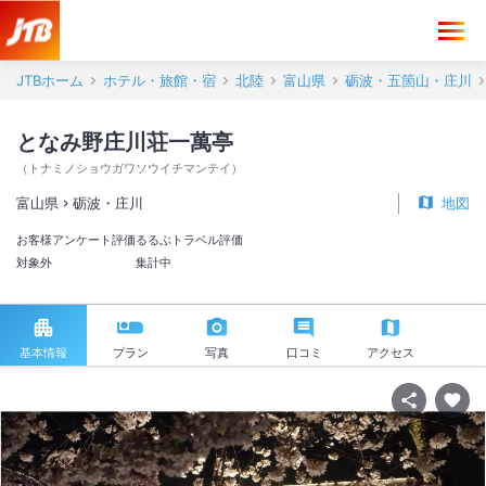
JTBホーム
ホテル・旅館・宿
北陸
富山県
砺波・五箇山・庄川
となみ野庄川荘一萬亭
（
トナミノショウガワソウイチマンテイ
）
富山県
砺波・庄川
地図
お客様アンケート評価
るるぶトラベル評価
対象外
集計中
基本情報
プラン
写真
口コミ
アクセス