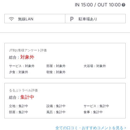
IN
チェックイン
15:00
/ OUT
チェック
10:00
無線LAN
駐車場あり
JTBお客様アンケート評価
対象外
総合：
サービス：
対象外
部屋：
対象外
大浴場：
対象外
夕食：
対象外
朝食：
対象外
るるぶトラベル評価
集計中
総合：
立地：
集計中
設備：
集計中
サービス：
集計中
部屋：
集計中
風呂：
集計中
食事：
集計中
全ての口コミ・おすすめコメントを見る