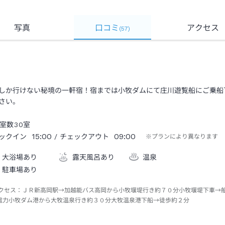
写真
口コミ
アクセス
(
57
)
しか行けない秘境の一軒宿！宿までは小牧ダムにて庄川遊覧船にご乗船
さい。
室数
30
室
15:00
09:00
ックイン
/ チェックアウト
※プランにより異なります
大浴場あり
露天風呂あり
温泉
駐車場あり
クセス：
ＪＲ新高岡駅→加越能バス高岡から小牧堰堤行き約７０分小牧堰堤下車→
電力小牧ダム港から大牧温泉行き約３０分大牧温泉港下船→徒歩約２分