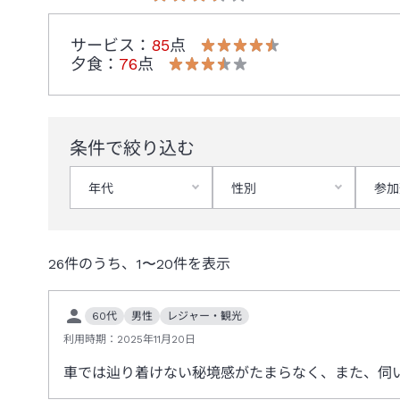
サービス
：
85
点
夕食
：
76
点
条件で絞り込む
年代
性別
参加
26
件のうち、
1
〜
20
件を表示
60代
男性
レジャー・観光
利用時期：
2025年11月20日
車では辿り着けない秘境感がたまらなく、また、伺