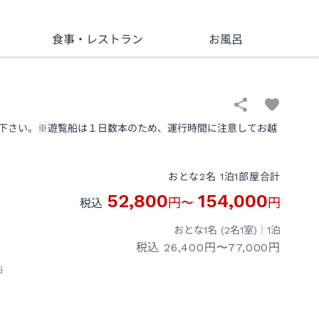
食事
・レストラン
お風呂
下さい。※遊覧船は１日数本のため、運行時間に注意してお越
おとな
2
名
1
泊
1
部屋
合計
52,800
154,000
円
〜
円
税込
おとな1名 (
2
名1室)｜
1
泊
税込
26,400円〜77,000円
船