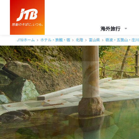
船で行く秘湯の一軒宿 大牧温泉 口コミ・おすすめコメント＜五箇山
海外旅行
JTBホーム
ホテル・旅館・宿
北陸
富山県
砺波・五箇山・庄川