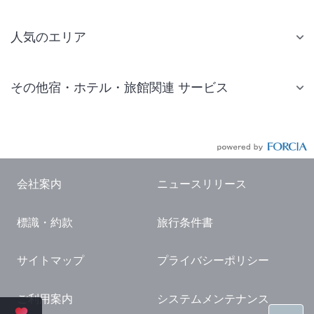
人気のエリア
札幌 ホテル
その他宿・ホテル・旅館関連 サービス
仙台 ホテル
国内旅行・国内ツアー
東京ディズニーリゾート(R)周辺 ホテル
JR・新幹線付きツアー
東京 ホテル
航空券付きツアー
東京ドーム ホテル
会社案内
ニュースリリース
現地観光・レジャーチケット
新宿 ホテル
標識・約款
旅行条件書
国内観光ガイド
横浜 ホテル
旅行・観光情報
熱海 ホテル
サイトマップ
プライバシーポリシー
名古屋 ホテル
ご利用案内
システムメンテナンス
京都 ホテル