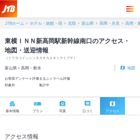
東横ＩＮＮ新高岡駅新幹線南口 アクセス・地図・送迎情報【JTB】＜
JTBホーム
ホテル・旅館・宿
北陸
富山県
高岡・氷見
高岡・
東横ＩＮＮ新高岡駅新幹線南口のアクセス・
地図・送迎情報
（
トウヨコインシンタカオカエキミナミグチ
）
富山県
高岡・射水
地図
お客様アンケート評価
るるぶトラベル評価
対象外
集計中
基本情報
プラン
写真
口コミ
アクセス
アクセス情報