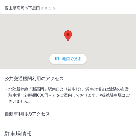
富山県高岡市下黒田３０１５
地図で見る
1
/
10
公共交通機関利用のアクセス
外観
北陸新幹線「新高岡」駅南口より徒歩1分。満車の場合は近隣の市営
駐車場（24時間600円～）をご案内しております。※提携駐車場はご
ざいません。
２０１７年１月２４日ＮＥＷオープン！安心・快適・清潔なお部屋をリ
ーズナブルな料金でご利用頂けます。
自動車利用のアクセス
総客室数
245
室
IN
チェックイン
15:00
/ OUT
チェックアウト
10:00
駐車場情報