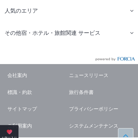
人気のエリア
札幌 ホテル
その他宿・ホテル・旅館関連 サービス
仙台 ホテル
国内旅行・国内ツアー
東京ディズニーリゾート(R)周辺 ホテル
JR・新幹線付きツアー
東京 ホテル
航空券付きツアー
東京ドーム ホテル
会社案内
ニュースリリース
現地観光・レジャーチケット
新宿 ホテル
標識・約款
旅行条件書
国内観光ガイド
横浜 ホテル
旅行・観光情報
熱海 ホテル
サイトマップ
プライバシーポリシー
名古屋 ホテル
ご利用案内
システムメンテナンス
京都 ホテル
お気に入り