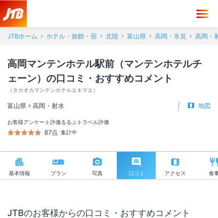
高岡マンテンホテル駅前（マンテンホテルチェーン） 口コミ・おすす
JTBホーム
ホテル・旅館・宿
北陸
富山県
高岡・氷見
高岡・
高岡マンテンホテル駅前（マンテンホテルチ
ェーン）の口コミ・おすすめコメント
（
タカオカマンテンホテルエキマエ
）
富山県
高岡・射水
地図
お客様アンケート評価
るるぶトラベル評価
87点
集計中
基本情報
プラン
写真
口コミ
アクセス
食
JTBのお客様からの口コミ・おすすめコメント