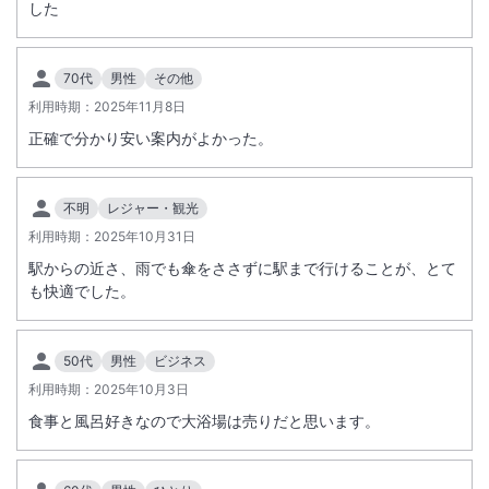
した
総客室数
233
室
IN
チェックイン
15:00
/ OUT
チェックアウト
11:00
70代
男性
その他
利用時期：
2025年11月8日
大浴場あり
駅徒歩5分
正確で分かり安い案内がよかった。
駐車場あり
不明
レジャー・観光
利用時期：
2025年10月31日
駅からの近さ、雨でも傘をささずに駅まで行けることが、とて
も快適でした。
50代
男性
ビジネス
利用時期：
2025年10月3日
食事と風呂好きなので大浴場は売りだと思います。