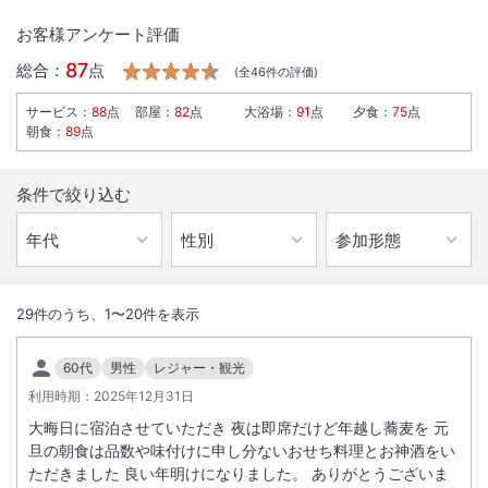
お客様アンケート評価
87
総合：
点
(全
46
件の評価)
サービス
：
88
点
部屋
：
82
点
大浴場
：
91
点
夕食
：
75
点
朝食
：
89
点
条件で絞り込む
1
/
10
外観
29
件のうち、
1
〜
20
件を表示
高岡駅・提携駐車場から屋根付きデッキで直結、徒歩1分。館内大浴
60代
男性
レジャー・観光
場 サウナ・水風呂あり。全室禁煙ルーム。朝食は「なつかしの惣菜、
利用時期：
2025年12月31日
北陸の味」選べる和朝食・洋朝食をご用意。ビジネス・観光の拠点に便
大晦日に宿泊させていただき 夜は即席だけど年越し蕎麦を 元
利。
旦の朝食は品数や味付けに申し分ないおせち料理とお神酒をい
ただきました 良い年明けになりました。 ありがとうございま