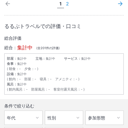
1
2
るるぶトラベルでの評価・口コミ
総合評価
集計中
総合：
(全
201
件の評価)
部屋：
立地：
サービス：
集計中
集計中
集計中
食事：
集計中
朝食
：
-
夕食
：
-
設備：
集計中
館内
：
-
部屋
：
-
寝具
：
-
アメニティ
：
-
風呂：
集計中
館内風呂
：
-
部屋風呂
：
-
客室付露天風呂
：
-
条件で絞り込む