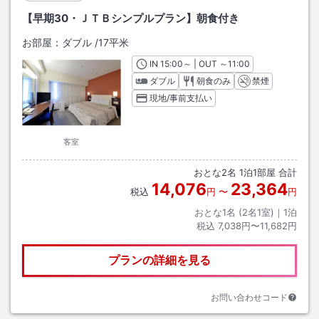
【早期30・ＪＴＢシンプルプラン】朝食付き
お部屋：
ダブル
/
17平米
IN
チェックイン
15:00
～ | OUT
チェックアウト
～
11:00
ダブル
朝食のみ
禁煙
現地/事前支払い
客室
おとな
2
名
1
泊
1
部屋 合計
14,076
23,364
税込
円
〜
円
おとな1名 (
2
名1室)｜
1
泊
税込
7,038円〜11,682円
プランの詳細を見る
お問い合わせコード