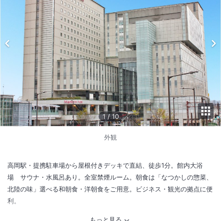
1
/
10
外観
高岡駅・提携駐車場から屋根付きデッキで直結、徒歩1分。館内大浴
場 サウナ・水風呂あり。全室禁煙ルーム。朝食は「なつかしの惣菜、
北陸の味」選べる和朝食・洋朝食をご用意。ビジネス・観光の拠点に便
利。