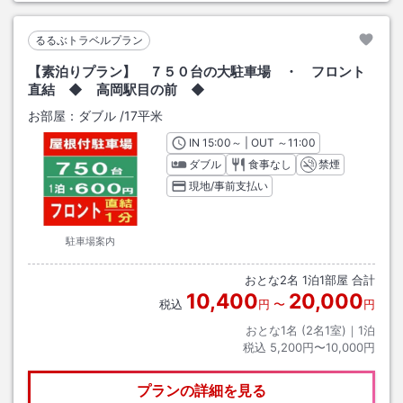
るるぶトラベルプラン
【素泊りプラン】 ７５０台の大駐車場 ・ フロント
直結 ◆ 高岡駅目の前 ◆
お部屋：
ダブル
/
17平米
IN
チェックイン
15:00
～ | OUT
チェックアウト
～
11:00
ダブル
食事なし
禁煙
現地/事前支払い
駐車場案内
おとな
2
名
1
泊
1
部屋 合計
10,400
20,000
税込
円
〜
円
おとな1名 (
2
名1室)｜
1
泊
税込
5,200円〜10,000円
プランの詳細を見る