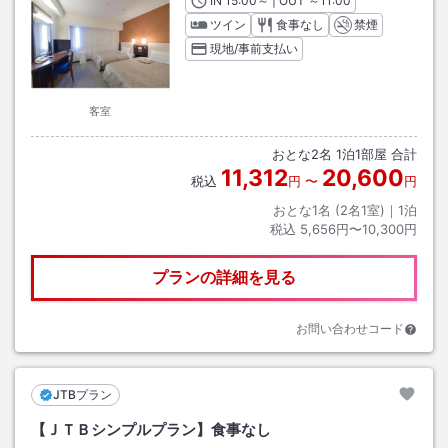
IN
チェックイン
15:00
～ | OUT
チェックアウト
～
11:00
ツイン
食事なし
禁煙
現地/事前支払い
客室
おとな
2
名
1
泊
1
部屋 合計
11,312
20,600
税込
円
〜
円
おとな1名 (
2
名1室)｜
1
泊
税込
5,656円〜10,300円
プランの詳細を見る
お問い合わせコード
JTBプラン
【ＪＴＢシンプルプラン】食事なし