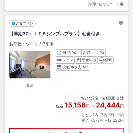
お問い合わせコード
JTBプラン
【早期30・ＪＴＢシンプルプラン】朝食付き
お部屋：
ツイン
/
17平米
IN
チェックイン
15:00
～ | OUT
チェックアウト
～
11:00
ツイン
朝食のみ
禁煙
現地/事前支払い
客室
おとな
2
名
1
泊
1
部屋 合計
15,156
24,444
税込
円
〜
円
おとな1名 (
2
名1室)｜
1
泊
税込
7,578円〜12,222円