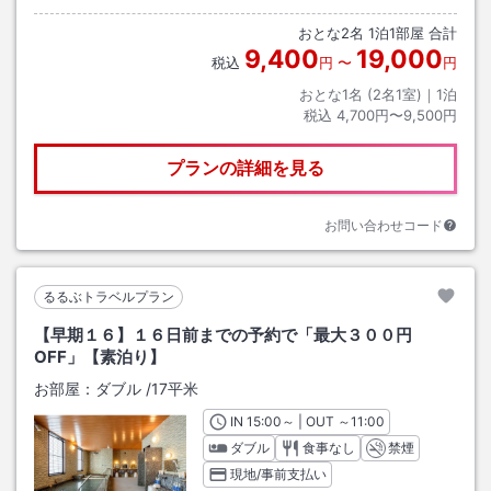
おとな
2
名
1
泊
1
部屋 合計
9,400
19,000
税込
円
〜
円
おとな1名 (
2
名1室)｜
1
泊
税込
4,700円〜9,500円
プランの詳細を見る
お問い合わせコード
るるぶトラベルプラン
【早期１６】１６日前までの予約で「最大３００円
OFF」【素泊り】
お部屋：
ダブル
/
17平米
IN
チェックイン
15:00
～ | OUT
チェックアウト
～
11:00
ダブル
食事なし
禁煙
現地/事前支払い