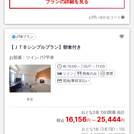
プランの詳細を見る
お問い合わせコード
JTBプラン
【ＪＴＢシンプルプラン】朝食付き
お部屋：
ツイン
/
17平米
IN
チェックイン
15:00
～ | OUT
チェックアウト
～
11:00
ツイン
朝食のみ
禁煙
現地/事前支払い
客室
おとな
2
名
1
泊
1
部屋 合計
16,156
25,444
税込
円
〜
円
おとな1名 (
2
名1室)｜
1
泊