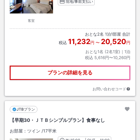
現地/事前支払い
客室
おとな
2
名
1
泊
1
部屋 合計
11,232
20,520
税込
円
〜
円
おとな1名 (
2
名1室)｜
1
泊
税込
5,616円〜10,260円
プランの詳細を見る
お問い合わせコード
JTBプラン
【早期30・ＪＴＢシンプルプラン】食事なし
お部屋：
ツイン
/
17平米