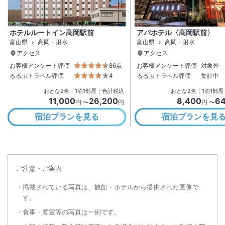
ホテルルートイン高岡駅前
アパホテル〈高岡駅前〉
富山県
高岡・射水
富山県
高岡・射水
アクセス
アクセス
お客様アンケート評価
86点
お客様アンケート評価
対象外
るるぶトラベル評価
4
るるぶトラベル評価
集計中
おとな
2
名
｜
1
泊
1
部屋｜合計税込
おとな
2
名
｜
1
泊
1
部屋
11,000
26,200
8,400
64
円 〜
円
円 〜
宿泊プランを見る
宿泊プランを見
ご注意・ご案内
掲載されている写真は、旅館・ホテルから提供された画像で
す。
食事・客室等の写真は一例です。