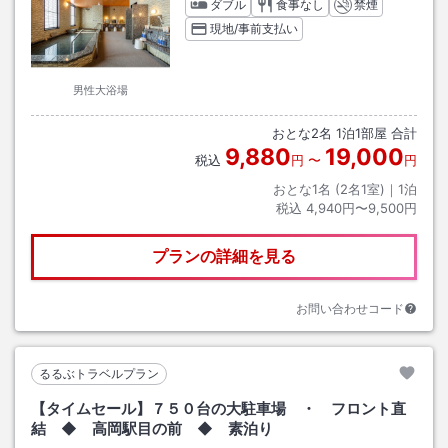
ダブル
食事なし
禁煙
現地/事前支払い
男性大浴場
おとな
2
名
1
泊
1
部屋 合計
9,880
19,000
税込
円
〜
円
おとな1名 (
2
名1室)｜
1
泊
税込
4,940円〜9,500円
プランの詳細を見る
お問い合わせコード
るるぶトラベルプラン
【タイムセール】７５０台の大駐車場 ・ フロント直
結 ◆ 高岡駅目の前 ◆ 素泊り