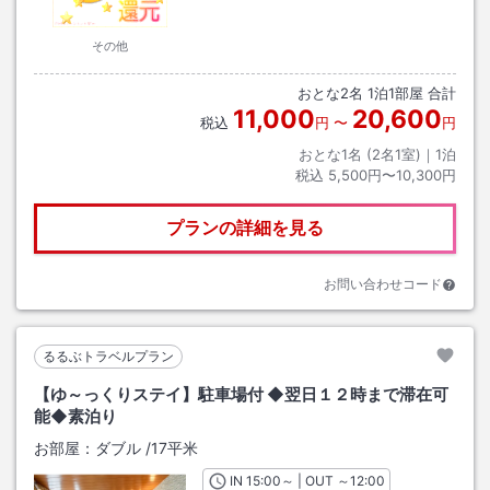
その他
おとな
2
名
1
泊
1
部屋 合計
11,000
20,600
税込
円
〜
円
おとな1名 (
2
名1室)｜
1
泊
税込
5,500円〜10,300円
プランの詳細を見る
お問い合わせコード
るるぶトラベルプラン
【ゆ～っくりステイ】駐車場付 ◆翌日１２時まで滞在可
能◆素泊り
お部屋：
ダブル
/
17平米
IN
チェックイン
15:00
～ | OUT
チェックアウト
～
12:00