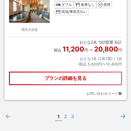
ダブル
食事なし
禁煙
現地/事前支払い
男性大浴場
おとな
2
名
1
泊
1
部屋 合計
11,200
20,800
税込
円
〜
円
おとな1名 (
2
名1室)｜
1
泊
税込
5,600円〜10,400円
プランの詳細を見る
お問い合わせコード
1
2
3