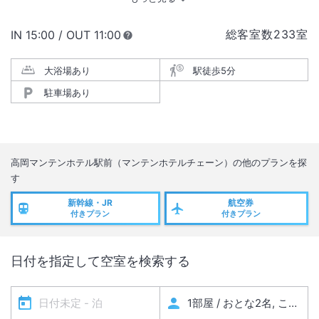
総客室数
233
室
IN
チェックイン
15:00
/ OUT
チェックアウト
11:00
大浴場あり
駅徒歩5分
駐車場あり
高岡マンテンホテル駅前（マンテンホテルチェーン）
の他のプランを探
す
新幹線・JR
航空券
付きプラン
付きプラン
日付を指定して空室を検索する