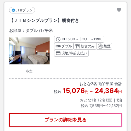
JTBプラン
【ＪＴＢシンプルプラン】朝食付き
お部屋：
ダブル
/
17平米
IN
チェックイン
15:00
～ | OUT
チェックアウト
～
11:00
ダブル
朝食のみ
禁煙
現地/事前支払い
客室
おとな
2
名
1
泊
1
部屋 合計
15,076
24,364
税込
円
〜
円
おとな1名 (
2
名1室)｜
1
泊
税込
7,538円〜12,182円
プランの詳細を見る