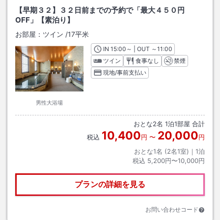
【早期３２】３２日前までの予約で「最大４５０円
OFF」【素泊り】
お部屋：
ツイン
/
17平米
IN
チェックイン
15:00
～ | OUT
チェックアウト
～
11:00
ツイン
食事なし
禁煙
現地/事前支払い
男性大浴場
おとな
2
名
1
泊
1
部屋 合計
10,400
20,000
税込
円
〜
円
おとな1名 (
2
名1室)｜
1
泊
税込
5,200円〜10,000円
プランの詳細を見る
お問い合わせコード