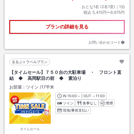
おとな1名 (
2
名1室)｜
1
泊
税込
5,415円〜9,975円
プランの詳細を見る
お問い合わせコード
るるぶトラベルプラン
【タイムセール】７５０台の大駐車場 ・ フロント直
結 ◆ 高岡駅目の前 ◆ 素泊り
お部屋：
ツイン
/
17平米
IN
チェックイン
15:00
～ | OUT
チェックアウト
～
11:00
ツイン
食事なし
禁煙
現地/事前支払い
タイムセール