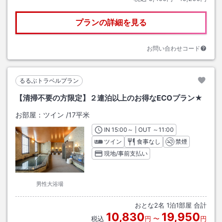
プランの詳細を見る
お問い合わせコード
るるぶトラベルプラン
【清掃不要の方限定】２連泊以上のお得なECOプラン★
お部屋：
ツイン
/
17平米
IN
チェックイン
15:00
～ | OUT
チェックアウト
～
11:00
ツイン
食事なし
禁煙
現地/事前支払い
男性大浴場
おとな
2
名
1
泊
1
部屋 合計
10,830
19,950
税込
円
〜
円