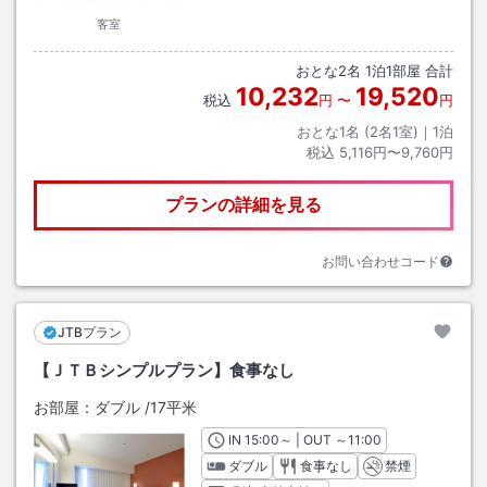
客室
おとな
2
名
1
泊
1
部屋 合計
10,232
19,520
税込
円
〜
円
おとな1名 (
2
名1室)｜
1
泊
税込
5,116円〜9,760円
プランの詳細を見る
お問い合わせコード
JTBプラン
【ＪＴＢシンプルプラン】食事なし
お部屋：
ダブル
/
17平米
IN
チェックイン
15:00
～ | OUT
チェックアウト
～
11:00
ダブル
食事なし
禁煙