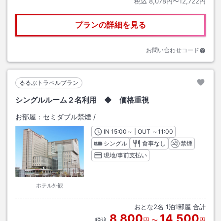
税込
8,078円〜12,722円
プランの詳細を見る
お問い合わせコード
るるぶトラベルプラン
シングルルーム２名利用 ◆ 価格重視
お部屋：
セミダブル禁煙
/
IN
チェックイン
15:00
～ | OUT
チェックアウト
～
11:00
シングル
食事なし
禁煙
現地/事前支払い
ホテル外観
おとな
2
名
1
泊
1
部屋 合計
8,800
14,500
税込
円
〜
円