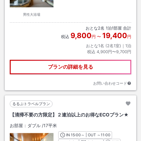
男性大浴場
おとな
2
名
1
泊
1
部屋 合計
9,800
19,400
税込
円
〜
円
おとな1名 (
2
名1室)｜
1
泊
税込
4,900円〜9,700円
プランの詳細を見る
お問い合わせコード
るるぶトラベルプラン
【清掃不要の方限定】２連泊以上のお得なECOプラン★
お部屋：
ダブル
/
17平米
IN
チェックイン
15:00
～ | OUT
チェックアウト
～
11:00