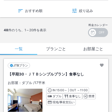
おすすめ順
絞り込み
料金カレンダー
48
件のうち、
1～20
件を表示
一覧
プランごと
お部屋ごと
JTBプラン
【早期30・ＪＴＢシンプルプラン】食事なし
お部屋：
ダブル
/
17平米
IN
チェックイン
15:00
～ | OUT
チェックアウト
～
11:00
ダブル
食事なし
禁煙
現地/事前支払い