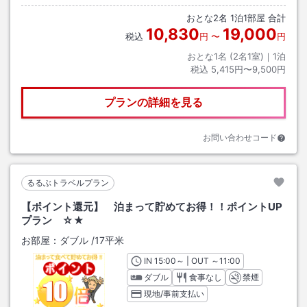
おとな
2
名
1
泊
1
部屋 合計
10,830
19,000
税込
円
〜
円
おとな1名 (
2
名1室)｜
1
泊
税込
5,415円〜9,500円
プランの詳細を見る
お問い合わせコード
るるぶトラベルプラン
【ポイント還元】 泊まって貯めてお得！！ポイントUP
プラン ☆★
お部屋：
ダブル
/
17平米
IN
チェックイン
15:00
～ | OUT
チェックアウト
～
11:00
ダブル
食事なし
禁煙
現地/事前支払い