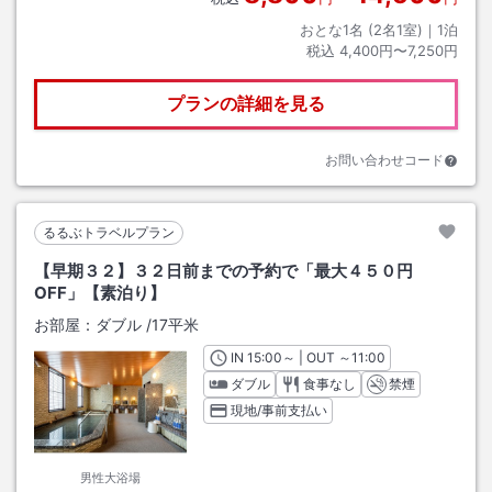
おとな1名 (
2
名1室)｜
1
泊
税込
4,400円〜7,250円
プランの詳細を見る
お問い合わせコード
るるぶトラベルプラン
【早期３２】３２日前までの予約で「最大４５０円
OFF」【素泊り】
お部屋：
ダブル
/
17平米
IN
チェックイン
15:00
～ | OUT
チェックアウト
～
11:00
ダブル
食事なし
禁煙
現地/事前支払い
男性大浴場