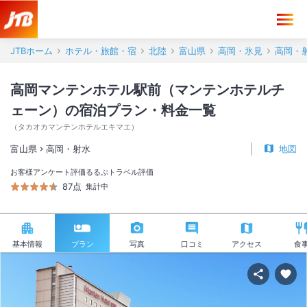
JTBホーム
ホテル・旅館・宿
北陸
富山県
高岡・氷見
高岡・
高岡マンテンホテル駅前（マンテンホテルチ
ェーン）の宿泊プラン・料金一覧
（
タカオカマンテンホテルエキマエ
）
富山県
高岡・射水
地図
お客様アンケート評価
るるぶトラベル評価
87点
集計中
基本情報
プラン
写真
口コミ
アクセス
食