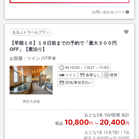
お問い合わせコード
るるぶトラベルプラン
【早期１６】１６日前までの予約で「最大３００円
OFF」【素泊り】
お部屋：
ツイン
/
17平米
IN
チェックイン
15:00
～ | OUT
チェックアウト
～
11:00
ツイン
食事なし
禁煙
現地/事前支払い
男性大浴場
おとな
2
名
1
泊
1
部屋 合計
10,800
20,400
税込
円
〜
円
おとな1名 (
2
名1室)｜
1
泊
税込
5,400円〜10,200円