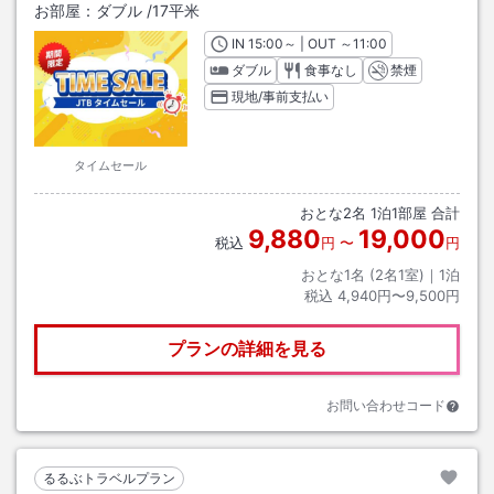
お部屋：
ダブル
/
17平米
IN
チェックイン
15:00
～ | OUT
チェックアウト
～
11:00
ダブル
食事なし
禁煙
現地/事前支払い
タイムセール
おとな
2
名
1
泊
1
部屋 合計
9,880
19,000
税込
円
〜
円
おとな1名 (
2
名1室)｜
1
泊
税込
4,940円〜9,500円
プランの詳細を見る
お問い合わせコード
るるぶトラベルプラン