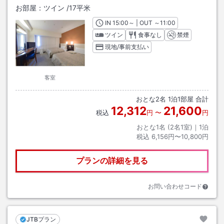
お部屋：
ツイン
/
17平米
IN
チェックイン
15:00
～ | OUT
チェックアウト
～
11:00
ツイン
食事なし
禁煙
現地/事前支払い
客室
おとな
2
名
1
泊
1
部屋 合計
12,312
21,600
税込
円
〜
円
おとな1名 (
2
名1室)｜
1
泊
税込
6,156円〜10,800円
プランの詳細を見る
お問い合わせコード
JTBプラン