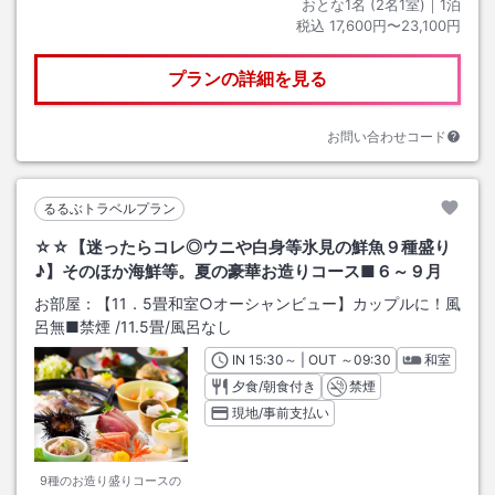
おとな1名 (
2
名1室)｜
1
泊
税込
17,600円〜23,100円
プランの詳細を見る
お問い合わせコード
るるぶトラベルプラン
☆☆【迷ったらコレ◎ウニや白身等氷見の鮮魚９種盛り
♪】そのほか海鮮等。夏の豪華お造りコース■６～９月
お部屋：
【11．5畳和室○オーシャンビュー】カップルに！風
呂無■禁煙
/
11.5畳
/風呂なし
IN
チェックイン
15:30
～ | OUT
チェックアウト
～
09:30
和室
夕食/朝食付き
禁煙
現地/事前支払い
9種のお造り盛りコースの