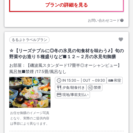
プランの詳細を見る
お問い合わせコード
るるぶトラベルプラン
☆【リーズナブルに◎冬の氷見の旬食材を味わう♪】旬の
野菜やお造り５種盛りなど■１２～２月の氷見旬御膳
お部屋：
【磯波風スタンダード17畳半◎オーシャンビュー】
風呂無■禁煙
/
17.5畳
/風呂なし
IN
チェックイン
15:30
～ | OUT
チェックアウト
～
09:30
和室
夕食/朝食付き
禁煙
現地/事前支払い
お任せ御膳のイメージ写真
となり、実際のご提供内容
は季節により異なります。