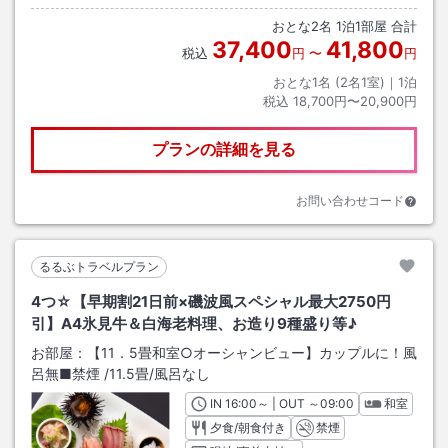
おとな
2
名
1
泊
1
部屋 合計
37,400
41,800
税込
円
〜
円
おとな1名 (
2
名1室)｜
1
泊
税込
18,700円〜20,900円
プランの詳細を見る
お問い合わせコード
るるぶトラベルプラン
4つ☆【早期割21日前×磯波風スペシャル最大2750円
引】A4氷見牛＆白海老料理、お造り9種盛り等♪
お部屋：
【11．5畳和室○オーシャンビュー】カップルに！風
呂無■禁煙
/
11.5畳
/風呂なし
IN
チェックイン
16:00
～ | OUT
チェックアウト
～
09:00
和室
夕食/朝食付き
禁煙