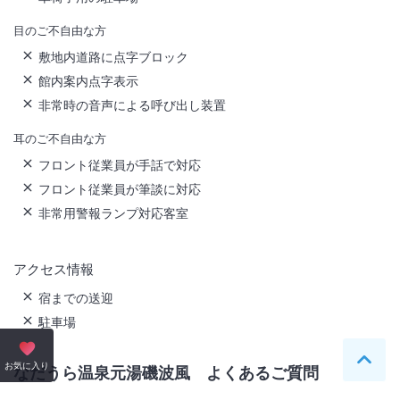
目のご不自由な方
敷地内道路に点字ブロック
館内案内点字表示
非常時の音声による呼び出し装置
耳のご不自由な方
フロント従業員が手話で対応
フロント従業員が筆談に対応
非常用警報ランプ対応客室
アクセス情報
宿までの送迎
駐車場
ペー
お気に入り
なだうら温泉元湯磯波風
よくあるご質問