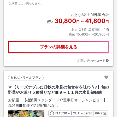
は季節により異なります。
おとな
2
名
1
泊
1
部屋 合計
30,800
41,800
税込
円
〜
円
おとな1名 (
2
名1室)｜
1
泊
税込
15,400円〜20,900円
プランの詳細を見る
お問い合わせコード
るるぶトラベルプラン
☆【リーズナブルに◎秋の氷見の旬食材を味わう♪】旬の
野菜やお造り５種盛りなど■９～１１月の氷見旬御膳
お部屋：
【磯波風スタンダード17畳半◎オーシャンビュー】
風呂無■禁煙
/
17.5畳
/風呂なし
IN
チェックイン
15:30
～ | OUT
チェックアウト
～
09:30
和室