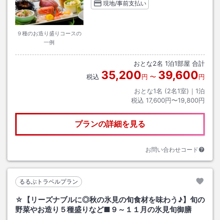
現地/事前支払い
９種のお造り盛りコースの
一例
おとな
2
名
1
泊
1
部屋 合計
35,200
39,600
税込
円
〜
円
おとな1名 (
2
名1室)｜
1
泊
税込
17,600円〜19,800円
プランの詳細を見る
お問い合わせコード
るるぶトラベルプラン
☆【リーズナブルに◎秋の氷見の旬食材を味わう♪】旬の
野菜やお造り５種盛りなど■９～１１月の氷見旬御膳