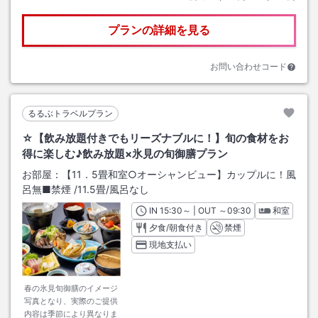
プランの詳細を見る
お問い合わせコード
るるぶトラベルプラン
☆【飲み放題付きでもリーズナブルに！】旬の食材をお
得に楽しむ♪飲み放題×氷見の旬御膳プラン
お部屋：
【11．5畳和室○オーシャンビュー】カップルに！風
呂無■禁煙
/
11.5畳
/風呂なし
IN
チェックイン
15:30
～ | OUT
チェックアウト
～
09:30
和室
夕食/朝食付き
禁煙
現地支払い
春の氷見旬御膳のイメージ
写真となり、実際のご提供
内容は季節により異なりま