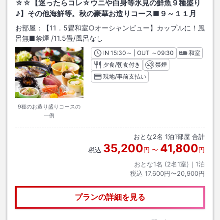
☆☆【迷ったらコレ☆ウニや白身等氷見の鮮魚９種盛り
♪】その他海鮮等。秋の豪華お造りコース■９～１１月
お部屋：
【11．5畳和室○オーシャンビュー】カップルに！風
呂無■禁煙
/
11.5畳
/風呂なし
IN
チェックイン
15:30
～ | OUT
チェックアウト
～
09:30
和室
夕食/朝食付き
禁煙
現地/事前支払い
9種のお造り盛りコースの
一例
おとな
2
名
1
泊
1
部屋 合計
35,200
41,800
税込
円
〜
円
おとな1名 (
2
名1室)｜
1
泊
税込
17,600円〜20,900円
プランの詳細を見る