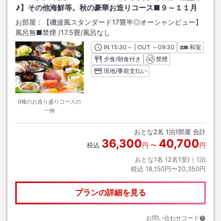
♪】その他海鮮等。秋の豪華お造りコース■９～１１月
お部屋：
【磯波風スタンダード17畳半◎オーシャンビュー】
風呂無■禁煙
/
17.5畳
/風呂なし
IN
チェックイン
15:30
～ | OUT
チェックアウト
～
09:30
和室
夕食/朝食付き
禁煙
現地/事前支払い
9種のお造り盛りコースの
一例
おとな
2
名
1
泊
1
部屋 合計
36,300
40,700
税込
円
〜
円
おとな1名 (
2
名1室)｜
1
泊
税込
18,150円〜20,350円
プランの詳細を見る
お問い合わせコード