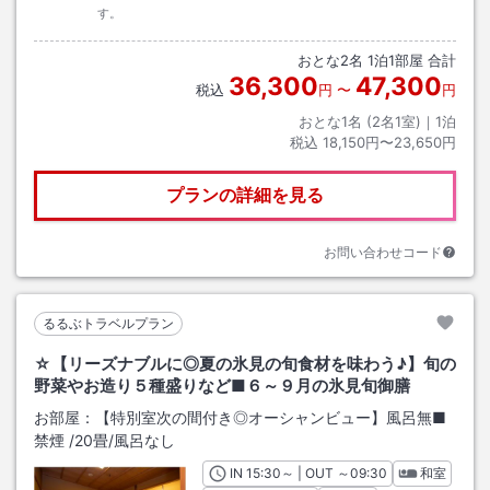
す。
おとな
2
名
1
泊
1
部屋 合計
36,300
47,300
税込
円
〜
円
おとな1名 (
2
名1室)｜
1
泊
税込
18,150円〜23,650円
プランの詳細を見る
お問い合わせコード
るるぶトラベルプラン
☆【リーズナブルに◎夏の氷見の旬食材を味わう♪】旬の
野菜やお造り５種盛りなど■６～９月の氷見旬御膳
お部屋：
【特別室次の間付き◎オーシャンビュー】風呂無■
禁煙
/
20畳
/風呂なし
IN
チェックイン
15:30
～ | OUT
チェックアウト
～
09:30
和室