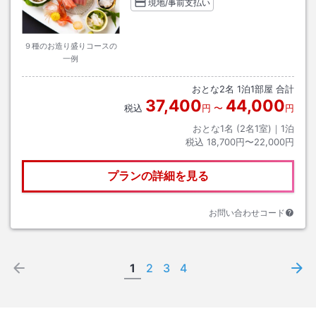
現地/事前支払い
９種のお造り盛りコースの
一例
おとな
2
名
1
泊
1
部屋 合計
37,400
44,000
税込
円
〜
円
おとな1名 (
2
名1室)｜
1
泊
税込
18,700円〜22,000円
プランの詳細を見る
お問い合わせコード
1
2
3
4