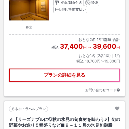
夕食/朝食付き
禁煙
現地/事前支払い
客室
おとな
2
名
1
泊
1
部屋 合計
37,400
39,600
税込
円
〜
円
おとな1名 (
2
名1室)｜
1
泊
税込
18,700円〜19,800円
プランの詳細を見る
お問い合わせコード
るるぶトラベルプラン
☆【リーズナブルに◎秋の氷見の旬食材を味わう♪】旬の
野菜やお造り５種盛りなど■９～１１月の氷見旬御膳