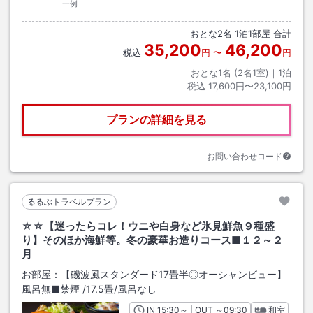
一例
おとな
2
名
1
泊
1
部屋 合計
35,200
46,200
税込
円
〜
円
おとな1名 (
2
名1室)｜
1
泊
税込
17,600円〜23,100円
プランの詳細を見る
お問い合わせコード
るるぶトラベルプラン
☆☆【迷ったらコレ！ウニや白身など氷見鮮魚９種盛
り】そのほか海鮮等。冬の豪華お造りコース■１２～２
月
お部屋：
【磯波風スタンダード17畳半◎オーシャンビュー】
風呂無■禁煙
/
17.5畳
/風呂なし
IN
チェックイン
15:30
～ | OUT
チェックアウト
～
09:30
和室