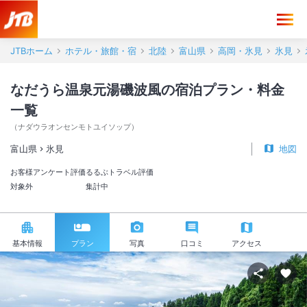
JTBホーム
ホテル・旅館・宿
北陸
富山県
高岡・氷見
氷見
なだうら温泉元湯磯波風の宿泊プラン・料金
一覧
（
ナダウラオンセンモトユイソップ
）
富山県
氷見
地図
お客様アンケート評価
るるぶトラベル評価
対象外
集計中
基本情報
プラン
写真
口コミ
アクセス