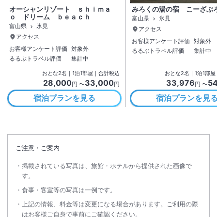
オーシャンリゾート ｓｈｉｍａ
みろくの湯の宿 こーざぶ
ｏ ドリーム ｂｅａｃｈ
富山県
氷見
富山県
氷見
アクセス
アクセス
お客様アンケート評価
対象外
お客様アンケート評価
対象外
るるぶトラベル評価
集計中
るるぶトラベル評価
集計中
おとな
2
名
｜
1
泊
1
部屋｜合計税込
おとな
2
名
｜
1
泊
1
部屋
28,000
33,000
33,976
5
円 〜
円
円 〜
宿泊プランを見る
宿泊プランを見
ご注意・ご案内
掲載されている写真は、旅館・ホテルから提供された画像で
す。
食事・客室等の写真は一例です。
上記の情報、料金等は変更になる場合があります。ご利用の際
はお客様ご自身で事前にご確認ください。