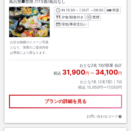
風呂無■禁煙
/
17.5畳
/風呂なし
IN
チェックイン
15:30
～ | OUT
チェックアウト
～
09:30
和室
夕食/朝食付き
禁煙
現地/事前支払い
お任せ御膳のイメージ写真
となり、実際のご提供内容
は季節により異なります。
おとな
2
名
1
泊
1
部屋 合計
31,900
34,100
税込
円
〜
円
おとな1名 (
2
名1室)｜
1
泊
税込
15,950円〜17,050円
プランの詳細を見る
お問い合わせコード