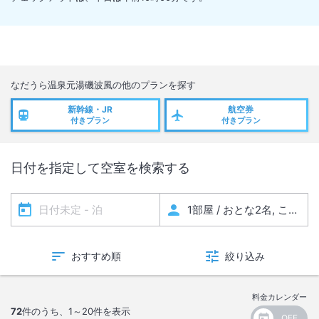
なだうら温泉元湯磯波風
の他のプランを探す
新幹線・JR
航空券
付きプラン
付きプラン
日付を指定して空室を検索する
おすすめ順
絞り込み
料金カレンダー
72
件のうち、
1～20
件を表示