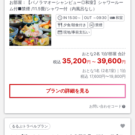
お部屋：
【パノラマオーシャンビュー◎和室】シャワールー
ム付■禁煙
/
11.5畳
/シャワー付（内風呂なし）
IN
チェックイン
15:30
～ | OUT
チェックアウト
～
09:30
和室
夕食/朝食付き
禁煙
現地/事前支払い
おとな
2
名
1
泊
1
部屋 合計
35,200
39,600
税込
円
〜
円
おとな1名 (
2
名1室)｜
1
泊
税込
17,600円〜19,800円
プランの詳細を見る
お問い合わせコード
るるぶトラベルプラン