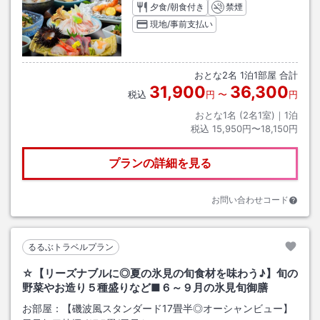
夕食/朝食付き
禁煙
現地/事前支払い
おとな
2
名
1
泊
1
部屋 合計
31,900
36,300
税込
円
〜
円
おとな1名 (
2
名1室)｜
1
泊
税込
15,950円〜18,150円
プランの詳細を見る
お問い合わせコード
るるぶトラベルプラン
☆【リーズナブルに◎夏の氷見の旬食材を味わう♪】旬の
野菜やお造り５種盛りなど■６～９月の氷見旬御膳
お部屋：
【磯波風スタンダード17畳半◎オーシャンビュー】