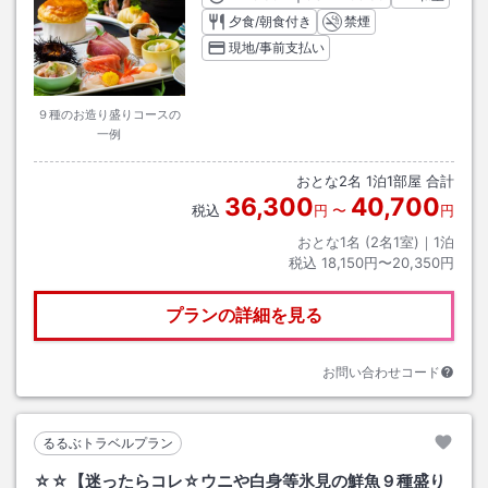
夕食/朝食付き
禁煙
現地/事前支払い
９種のお造り盛りコースの
一例
おとな
2
名
1
泊
1
部屋 合計
36,300
40,700
税込
円
〜
円
おとな1名 (
2
名1室)｜
1
泊
税込
18,150円〜20,350円
プランの詳細を見る
お問い合わせコード
るるぶトラベルプラン
☆☆【迷ったらコレ☆ウニや白身等氷見の鮮魚９種盛り