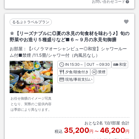
お問い合わせコード
るるぶトラベルプラン
☆【リーズナブルに◎夏の氷見の旬食材を味わう♪】旬の
野菜やお造り５種盛りなど■６～９月の氷見旬御膳
お部屋：
【パノラマオーシャンビュー◎和室】シャワールー
ム付■禁煙
/
11.5畳
/シャワー付（内風呂なし）
IN
チェックイン
15:30
～ | OUT
チェックアウト
～
09:30
和室
夕食/朝食付き
禁煙
現地/事前支払い
お任せ御膳のイメージ写真
となり、実際のご提供内容
は季節により異なります。
おとな
2
名
1
泊
1
部屋 合計
35,200
46,200
税込
円
〜
円