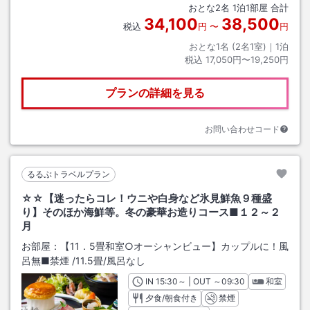
おとな
2
名
1
泊
1
部屋 合計
34,100
38,500
税込
円
〜
円
おとな1名 (
2
名1室)｜
1
泊
税込
17,050円〜19,250円
プランの詳細を見る
お問い合わせコード
るるぶトラベルプラン
☆☆【迷ったらコレ！ウニや白身など氷見鮮魚９種盛
り】そのほか海鮮等。冬の豪華お造りコース■１２～２
月
お部屋：
【11．5畳和室○オーシャンビュー】カップルに！風
呂無■禁煙
/
11.5畳
/風呂なし
IN
チェックイン
15:30
～ | OUT
チェックアウト
～
09:30
和室
夕食/朝食付き
禁煙