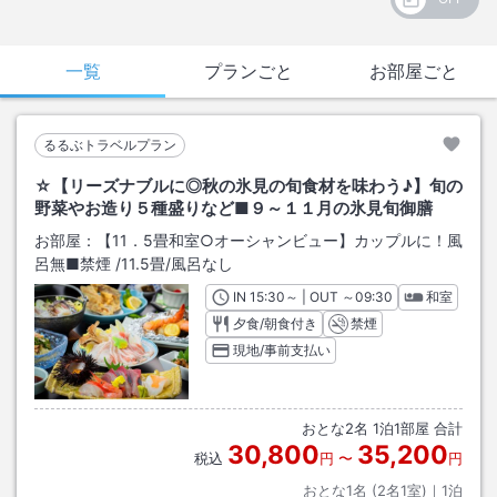
一覧
プランごと
お部屋ごと
るるぶトラベルプラン
☆【リーズナブルに◎秋の氷見の旬食材を味わう♪】旬の
野菜やお造り５種盛りなど■９～１１月の氷見旬御膳
お部屋：
【11．5畳和室○オーシャンビュー】カップルに！風
呂無■禁煙
/
11.5畳
/風呂なし
IN
チェックイン
15:30
～ | OUT
チェックアウト
～
09:30
和室
夕食/朝食付き
禁煙
現地/事前支払い
おとな
2
名
1
泊
1
部屋 合計
30,800
35,200
税込
円
〜
円
おとな1名 (
2
名1室)｜
1
泊