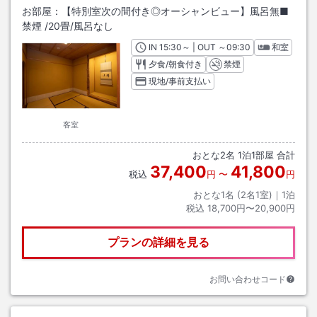
お部屋：
【特別室次の間付き◎オーシャンビュー】風呂無■
禁煙
/
20畳
/風呂なし
IN
チェックイン
15:30
～ | OUT
チェックアウト
～
09:30
和室
夕食/朝食付き
禁煙
現地/事前支払い
客室
おとな
2
名
1
泊
1
部屋 合計
37,400
41,800
税込
円
〜
円
おとな1名 (
2
名1室)｜
1
泊
税込
18,700円〜20,900円
プランの詳細を見る
お問い合わせコード