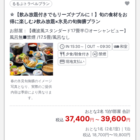
るるぶトラベルプラン
☆【飲み放題付きでもリーズナブルに！】旬の食材をお
得に楽しむ♪飲み放題×氷見の旬御膳プラン
お部屋：
【磯波風スタンダード17畳半◎オーシャンビュー】
風呂無■禁煙
/
17.5畳
/風呂なし
IN
チェックイン
15:30
～ | OUT
チェックアウト
～
09:30
和室
夕食/朝食付き
禁煙
現地支払い
春の氷見旬御膳のイメージ
写真となり、実際のご提供
内容は季節により異なりま
す。
おとな
2
名
1
泊
1
部屋 合計
37,400
39,600
税込
円
〜
円
おとな1名 (
2
名1室)｜
1
泊
税込
18,700円〜19,800円