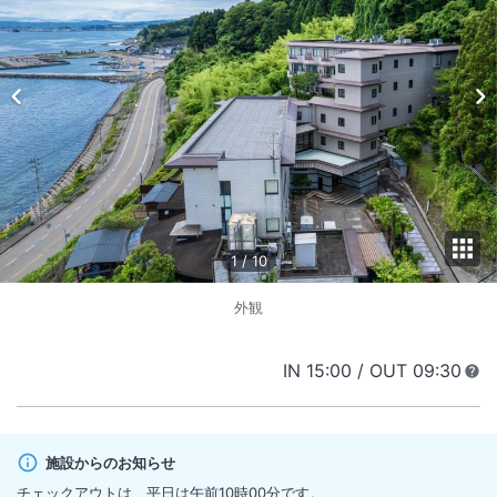
1
/
10
外観
IN
チェックイン
15:00
/ OUT
チェック
09:30
施設からのお知らせ
チェックアウトは、平日は午前10時00分です。