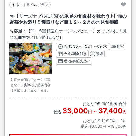
るるぶトラベルプラン
☆【リーズナブルに◎冬の氷見の旬食材を味わう♪】旬の
野菜やお造り５種盛りなど■１２～２月の氷見旬御膳
お部屋：
【11．5畳和室○オーシャンビュー】カップルに！風
呂無■禁煙
/
11.5畳
/風呂なし
IN
チェックイン
15:30
～ | OUT
チェックアウト
～
09:30
和室
夕食/朝食付き
禁煙
現地/事前支払い
お任せ御膳のイメージ写真
となり、実際のご提供内容
は季節により異なります。
おとな
2
名
1
泊
1
部屋 合計
33,000
37,400
税込
円
〜
円
おとな1名 (
2
名1室)｜
1
泊
税込
16,500円〜18,700円