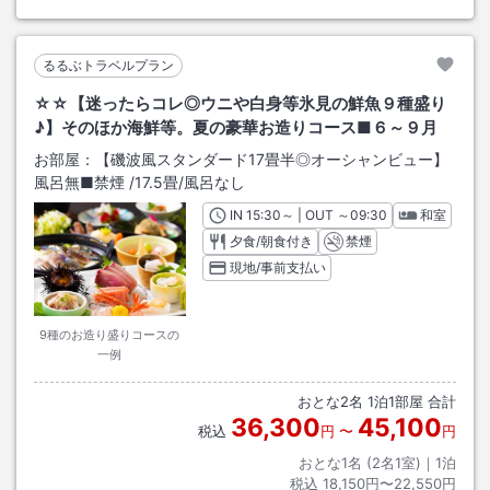
るるぶトラベルプラン
☆☆【迷ったらコレ◎ウニや白身等氷見の鮮魚９種盛り
♪】そのほか海鮮等。夏の豪華お造りコース■６～９月
お部屋：
【磯波風スタンダード17畳半◎オーシャンビュー】
風呂無■禁煙
/
17.5畳
/風呂なし
IN
チェックイン
15:30
～ | OUT
チェックアウト
～
09:30
和室
夕食/朝食付き
禁煙
現地/事前支払い
9種のお造り盛りコースの
一例
おとな
2
名
1
泊
1
部屋 合計
36,300
45,100
税込
円
〜
円
おとな1名 (
2
名1室)｜
1
泊
税込
18,150円〜22,550円