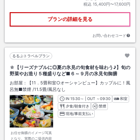
税込
15,400円〜17,600円
プランの詳細を見る
お問い合わせコード
るるぶトラベルプラン
☆【リーズナブルに◎夏の氷見の旬食材を味わう♪】旬の
野菜やお造り５種盛りなど■６～９月の氷見旬御膳
お部屋：
【11．5畳和室○オーシャンビュー】カップルに！風
呂無■禁煙
/
11.5畳
/風呂なし
IN
チェックイン
15:30
～ | OUT
チェックアウト
～
09:30
和室
夕食/朝食付き
禁煙
現地/事前支払い
お任せ御膳のイメージ写真
となり、実際のご提供内容