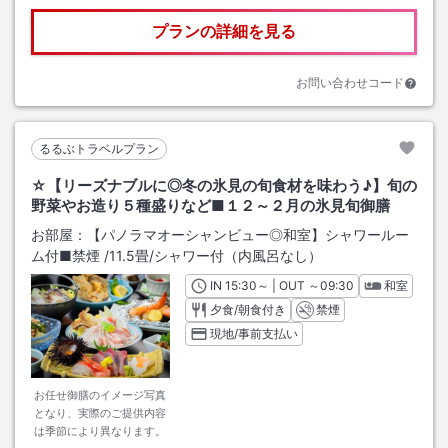
プランの詳細を見る
お問い合わせコード
るるぶトラベルプラン
☆【リーズナブルに◎冬の氷見の旬食材を味わう♪】旬の
野菜やお造り５種盛りなど■１２～２月の氷見旬御膳
お部屋：
【パノラマオーシャンビュー◎和室】シャワールー
ム付■禁煙
/
11.5畳
/シャワー付（内風呂なし）
IN
チェックイン
15:30
～ | OUT
チェックアウト
～
09:30
和室
夕食/朝食付き
禁煙
現地/事前支払い
お任せ御膳のイメージ写真
となり、実際のご提供内容
は季節により異なります。