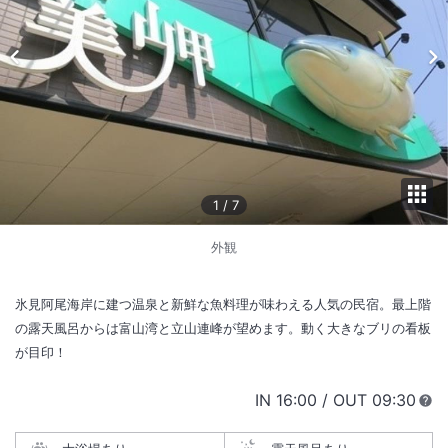
1
/
7
外観
氷見阿尾海岸に建つ温泉と新鮮な魚料理が味わえる人気の民宿。最上階
の露天風呂からは富山湾と立山連峰が望めます。動く大きなブリの看板
が目印！
IN
チェックイン
16:00
/ OUT
チェック
09:30