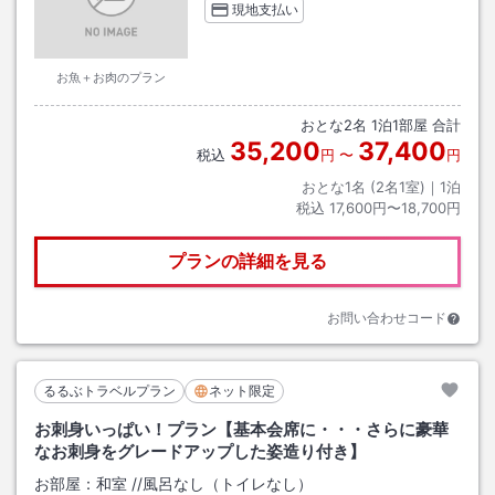
現地支払い
お魚＋お肉のプラン
おとな
2
名
1
泊
1
部屋 合計
35,200
37,400
税込
円
〜
円
おとな1名 (
2
名1室)｜
1
泊
税込
17,600円〜18,700円
プランの詳細を見る
お問い合わせコード
るるぶトラベルプラン
ネット限定
お刺身いっぱい！プラン【基本会席に・・・さらに豪華
なお刺身をグレードアップした姿造り付き】
お部屋：
和室
/
/風呂なし（トイレなし）