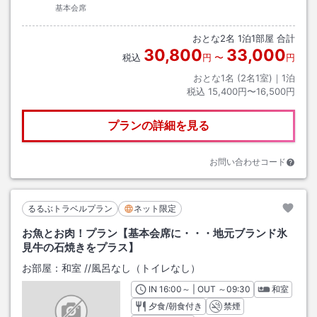
基本会席
おとな
2
名
1
泊
1
部屋 合計
30,800
33,000
税込
円
〜
円
おとな1名 (
2
名1室)｜
1
泊
税込
15,400円〜16,500円
プランの詳細を見る
お問い合わせコード
るるぶトラベルプラン
ネット限定
お魚とお肉！プラン【基本会席に・・・地元ブランド氷
見牛の石焼きをプラス】
お部屋：
和室
/
/風呂なし（トイレなし）
IN
チェックイン
16:00
～ | OUT
チェックアウト
～
09:30
和室
夕食/朝食付き
禁煙