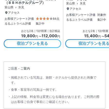
（ＢＢＨホテルグループ）
富山県
氷見
富山県
氷見
アクセス
アクセス
お客様アンケート評価
対象外
お客様アンケート評価
84点
るるぶトラベル評価
集計中
るるぶトラベル評価
集計中
おとな
2
名
｜
1
泊
1
部屋｜合計税込
おとな
2
名
｜
1
泊
1
部屋
19,800
112,000
15,400
5
円 〜
円
円 〜
宿泊プランを見る
宿泊プランを見
ご注意・ご案内
掲載されている写真は、旅館・ホテルから提供された画像で
す。
食事・客室等の写真は一例です。
上記の情報、料金等は変更になる場合があります。ご利用の際
はお客様ご自身で事前にご確認ください。