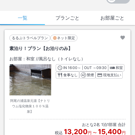
一覧
プランごと
お部屋ごと
るるぶトラベルプラン
ネット限定
素泊り！プラン【お泊りのみ】
お部屋：
和室
/
/風呂なし（トイレなし）
IN
チェックイン
16:00
～ | OUT
チェックアウト
～
09:30
和室
食事なし
禁煙
現地支払い
阿尾の浦温泉元湯【ナトリ
ウム塩化物泉１００％温
泉】
おとな
2
名
1
泊
1
部屋 合計
13,200
15,400
税込
円
〜
円