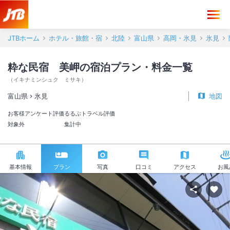
JTBホーム
ホテル・旅館・宿
北陸
富山県
高岡・氷見
氷見
粋な民宿 美岬の宿泊プラン・料金一覧
（
イキナミンシュク ミサキ
）
富山県
氷見
地図
お客様アンケート評価
るるぶトラベル評価
対象外
集計中
基本情報
プラン
写真
口コミ
アクセス
お風