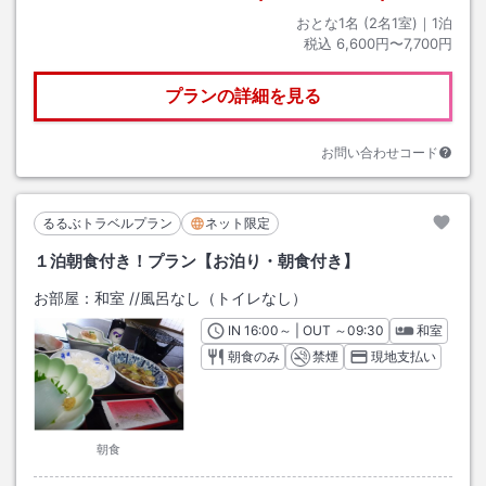
おとな1名 (
2
名1室)｜
1
泊
税込
6,600円〜7,700円
プランの詳細を見る
お問い合わせコード
るるぶトラベルプラン
ネット限定
１泊朝食付き！プラン【お泊り・朝食付き】
お部屋：
和室
/
/風呂なし（トイレなし）
IN
チェックイン
16:00
～ | OUT
チェックアウト
～
09:30
和室
朝食のみ
禁煙
現地支払い
朝食