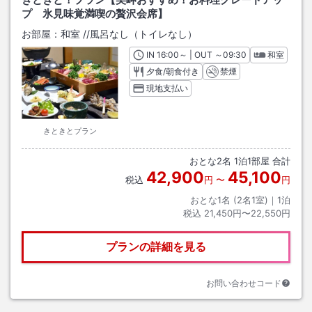
プ 氷見味覚満喫の贅沢会席】
お部屋：
和室
/
/風呂なし（トイレなし）
IN
チェックイン
16:00
～ | OUT
チェックアウト
～
09:30
和室
夕食/朝食付き
禁煙
現地支払い
きときとプラン
おとな
2
名
1
泊
1
部屋 合計
42,900
45,100
税込
円
〜
円
おとな1名 (
2
名1室)｜
1
泊
税込
21,450円〜22,550円
プランの詳細を見る
お問い合わせコード