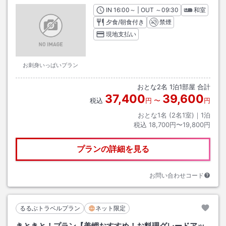
IN
チェックイン
16:00
～ | OUT
チェックアウト
～
09:30
和室
夕食/朝食付き
禁煙
現地支払い
お刺身いっぱいプラン
おとな
2
名
1
泊
1
部屋 合計
37,400
39,600
税込
円
〜
円
おとな1名 (
2
名1室)｜
1
泊
税込
18,700円〜19,800円
プランの詳細を見る
お問い合わせコード
るるぶトラベルプラン
ネット限定
きときと！プラン【美岬おすすめ！お料理グレードアッ