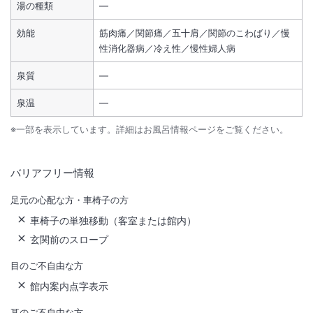
湯の種類
―
効能
筋肉痛／関節痛／五十肩／関節のこわばり／慢
性消化器病／冷え性／慢性婦人病
泉質
―
泉温
―
※一部を表示しています。詳細はお風呂情報ページをご覧ください。
バリアフリー情報
足元の心配な方・車椅子の方
車椅子の単独移動（客室または館内）
玄関前のスロープ
目のご不自由な方
館内案内点字表示
耳のご不自由な方