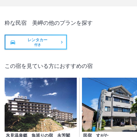
粋な民宿 美岬
の他のプランを探す
レンタカー
付き
この宿を見ている方におすすめの宿
氷見温泉郷 魚巡りの宿 永芳閣
民宿 すがた