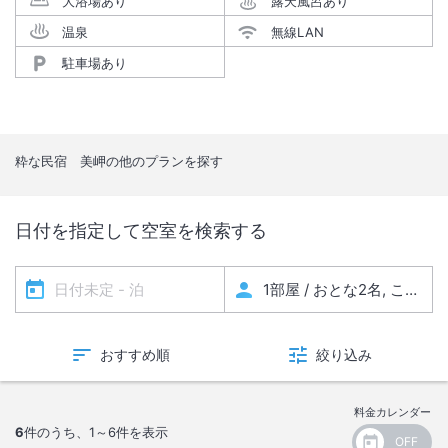
大浴場あり
露天風呂あり
温泉
無線LAN
駐車場あり
粋な民宿 美岬
の他のプランを探す
日付を指定して空室を検索する
おすすめ順
絞り込み
料金カレンダー
6
件のうち、
1～6
件を表示