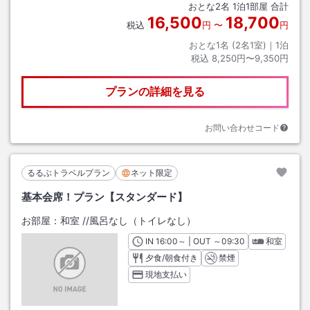
おとな
2
名
1
泊
1
部屋 合計
16,500
18,700
税込
円
〜
円
おとな1名 (
2
名1室)｜
1
泊
税込
8,250円〜9,350円
プランの詳細を見る
お問い合わせコード
るるぶトラベルプラン
ネット限定
基本会席！プラン【スタンダード】
お部屋：
和室
/
/風呂なし（トイレなし）
IN
チェックイン
16:00
～ | OUT
チェックアウト
～
09:30
和室
夕食/朝食付き
禁煙
現地支払い