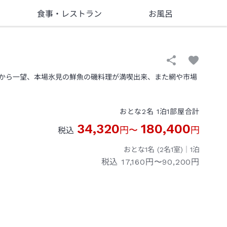
食事
・レストラン
お風呂
から一望、本場氷見の鮮魚の磯料理が満喫出来、また網や市場
おとな
2
名
1
泊
1
部屋
合計
34,320
180,400
円
〜
円
税込
おとな1名 (
2
名1室)｜
1
泊
税込
17,160円〜90,200円