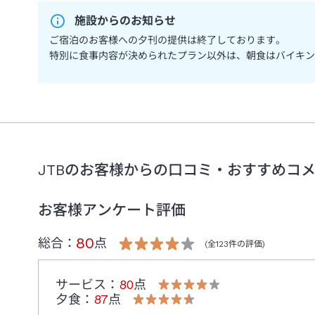
施設からのお知らせ
ご宿泊のお客様への夕刊の提供は終了しております。
特別に食事内容が決められたプラン以外は、朝食はバイキン
JTBのお客様からの口コミ・おすすめコ
お客様アンケート評価
80
総合：
点
(全
123
件の評価)
サービス
：
80
点
夕食
：
87
点