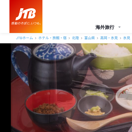
氷見温泉郷くつろぎの宿うみあかり 口コミ・おすすめコメント＜氷見
海外旅行
JTBホーム
ホテル・旅館・宿
北陸
富山県
高岡・氷見
氷見