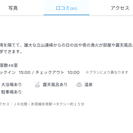
写真
口コミ
アクセス
(
90
)
湾を隔てて、雄大な立山連峰からの日の出や夜の漁火が部屋や露天風呂
学できます。
室数
48
室
15:00
10:00
ックイン
/ チェックアウト
※プランにより異なります
大浴場あり
露天風呂あり
温泉
駐車場あり
クセス：
ＪＲ北陸・氷見線氷見駅→タクシー約１５分