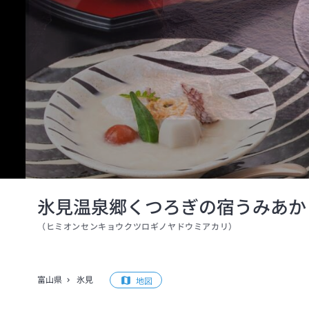
氷見温泉郷くつろぎの宿うみあか
（
ヒミオンセンキョウクツロギノヤドウミアカリ
）
富山県
氷見
地図