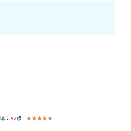
場
：
82
点