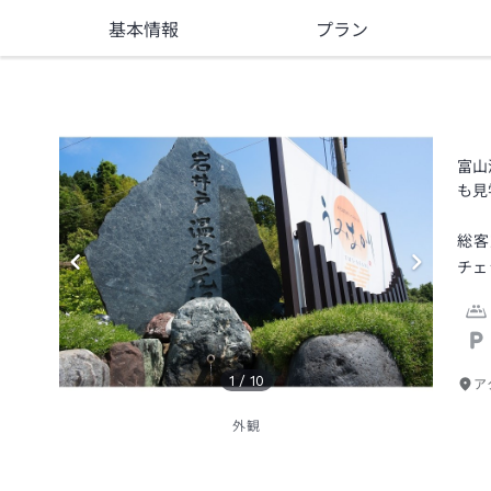
基本情報
プラン
富山
も見
総客
チェ
1
/
10
ア
外観