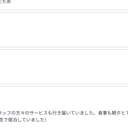
たため
。
タッフの方々のサービスも行き届いていました。食事も朝夕と
念で宿泊していました）