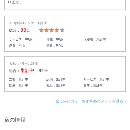
ります。
JTBお客様アンケート評価
83
総合：
点
サービス：
88
点
部屋：
80
点
大浴場：
集計中
夕食：
75
点
朝食：
87
点
るるぶトラベル評価
集計中
総合：
集計中
立地：
集計中
設備：
集計中
サービス：
集計中
部屋：
集計中
風呂：
集計中
食事：
集計中
全ての口コミ・おすすめコメントを見る
宿の情報