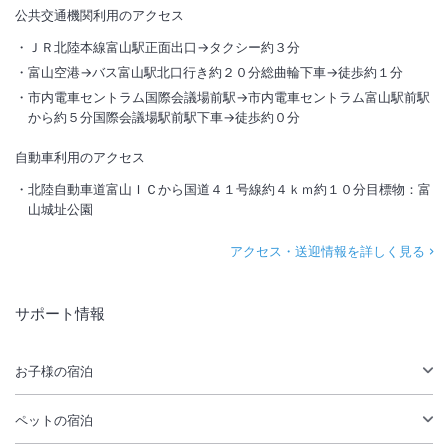
公共交通機関利用のアクセス
ＪＲ北陸本線富山駅正面出口→タクシー約３分
富山空港→バス富山駅北口行き約２０分総曲輪下車→徒歩約１分
市内電車セントラム国際会議場前駅→市内電車セントラム富山駅前駅
から約５分国際会議場駅前駅下車→徒歩約０分
自動車利用のアクセス
北陸自動車道富山ＩＣから国道４１号線約４ｋｍ約１０分目標物：富
山城址公園
アクセス・送迎情報を詳しく見る
サポート情報
お子様の宿泊
ペットの宿泊