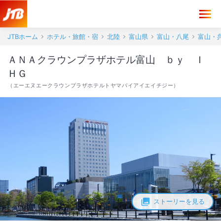
JTBホーム
ホテル・旅館・宿
北陸
富山県
富山・八尾
富山・
ＡＮＡクラウンプラザホテル富山 ｂｙ Ｉ
ＨＧ
（
エーエヌエークラウンプラザホテルトヤマバイアイエイチジー
）
ストーリーを見る