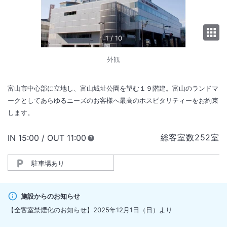
1
/
10
外観
富山市中心部に立地し、富山城址公園を望む１９階建。富山のランドマ
ークとしてあらゆるニーズのお客様へ最高のホスピタリティーをお約束
します。
総客室数
252
室
IN
チェックイン
15:00
/ OUT
チェックアウト
11:00
駐車場あり
施設からのお知らせ
【全客室禁煙化のお知らせ】2025年12月1日（日）より