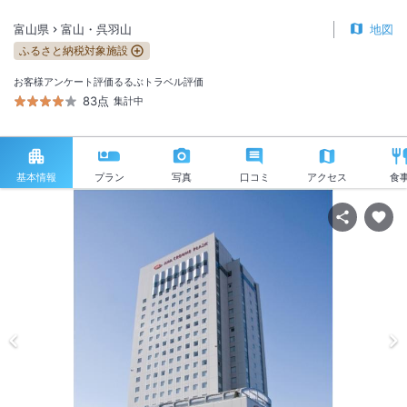
富山県
富山・呉羽山
地図
ふるさと納税対象施設
お客様アンケート評価
るるぶトラベル評価
83点
集計中
基本情報
プラン
写真
口コミ
アクセス
食