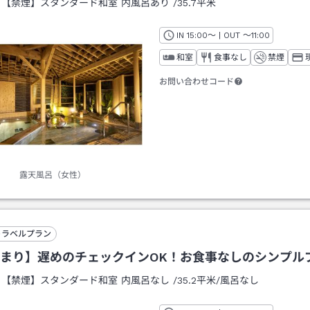
：
【禁煙】スタンダード和室 内風呂あり
/
35.7平米
IN
チェックイン
15:00
～ | OUT
チェックアウト
～
11:00
和室
食事なし
禁煙
お問い合わせコード
露天風呂（女性）
トラベルプラン
まり】遅めのチェックインOK！お食事なしのシンプル
：
【禁煙】スタンダード和室 内風呂なし
/
35.2平米
/風呂なし