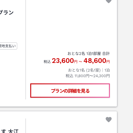
プラン
現地支払い
おとな
2
名
1
泊
1
部屋 合計
23,600
48,600
税込
円
〜
円
おとな1名 (
2
名1室)｜
1
泊
税込
11,800円〜24,300円
プランの詳細を見る
す 大江