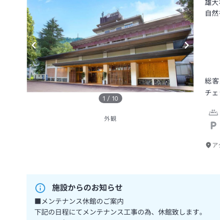
雄大
自然
総客
チェ
1
/
10
外観
ア
施設からのお知らせ
■メンテナンス休館のご案内
下記の日程にてメンテナンス工事の為、休館致します。