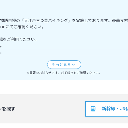
物語自慢の「大江戸三つ星バイキング」を実施しております。豪華食材
HPにてご確認ください。
浴場をご利用ください。
。
。
・タトゥーが完全に覆える場合に限り、大浴場をご利用いただけます。
※重要なお知らせです。必ず続きをご確認ください。
房、同一の調理器具で調理しており、加工・調理の過程において提供す
グ等の共有があること、食器等の洗浄も同一の場所、同一の洗浄機で行
新幹線・JR
ンを探す
きませんのでご了承ください。
の作成
、お客様ご自身で最終的な喫食のご判断をお願い申し上げます。