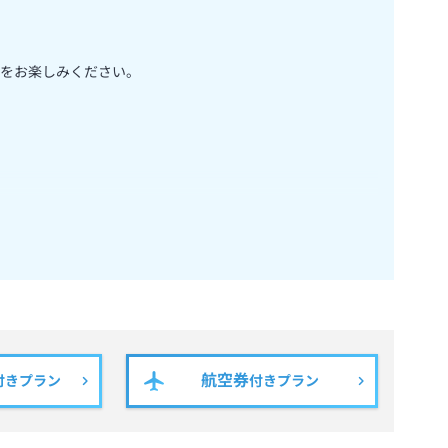
をお楽しみください。
る食品にアレルギー物質が微量に混入する可能性がございま
っております関係上、アレルゲンの混入を完全に防ぐことが
航空券
付きプラン
付きプラン