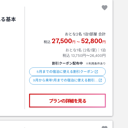
れる基本
おとな
2
名
1
泊
1
部屋 合計
27,500
52,800
税込
円
〜
円
おとな1名 (
2
名1室)｜
1
泊
税込
13,750円〜26,400円
割引クーポン配布中
※利用条件あり
8月までの宿泊に使える割引クーポン
9月から来年1月までの宿泊に使える割引…
プランの詳細を見る