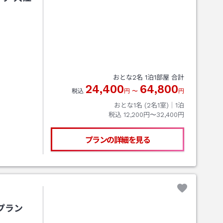
おとな
2
名
1
泊
1
部屋 合計
24,400
64,800
税込
円
〜
円
おとな1名 (
2
名1室)｜
1
泊
税込
12,200円〜32,400円
プランの詳細を見る
プラン