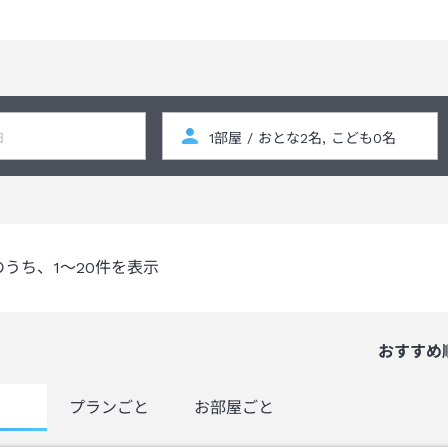
ゲンフリーレトルトなど）・食器類のお持ち込みが可能です。
。
権者様に同意書のご提出をお願いしております。同意書はチェックイン時に
ります。
す。
のうち、
1～20
件を表示
おすすめ
覧
プランごと
お部屋ごと