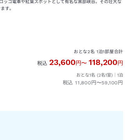
ロッコ電車や紅葉スポットとして有名な黒部峡谷。その壮大な
けます。
おとな
2
名
1
泊
1
部屋
合計
23,600
118,200
円
〜
円
税込
おとな1名 (
2
名1室)｜
1
泊
税込
11,800円〜59,100円