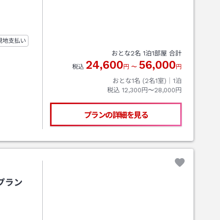
現地支払い
おとな
2
名
1
泊
1
部屋 合計
24,600
56,000
税込
円
〜
円
おとな1名 (
2
名1室)｜
1
泊
税込
12,300円〜28,000円
プランの詳細を見る
プラン