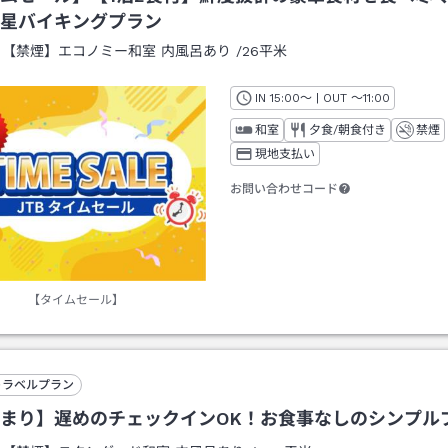
星バイキングプラン
：
【禁煙】エコノミー和室 内風呂あり
/
26平米
IN
チェックイン
15:00
～ | OUT
チェックアウト
～
11:00
和室
夕食/朝食付き
禁煙
現地支払い
お問い合わせコード
【タイムセール】
トラベルプラン
まり】遅めのチェックインOK！お食事なしのシンプル