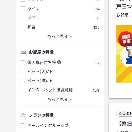
戸三つ
ツイン
24
お部屋
ダブル
0
和室
135
もっと見る
お部屋の特徴
露天風呂付客室
12
ペット(犬)OK
ペット(猫)OK
インターネット接続可能
189
もっと見る
るるぶ
プランの特徴
【素泊
オールインクルーシブ