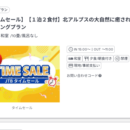
プラン
ムセール】【１泊２食付】北アルプスの大自然に癒さ
ングプラン
：
和室
/
10畳
/風呂なし
IN
チェックイン
15:00
～ | OUT
チェックアウト
～
11:00
和室
夕食/朝食付き
禁煙
現地/事前支払い
お問い合わせコード
タイムセール