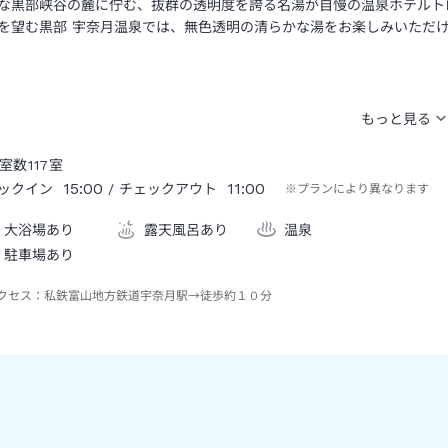
な黒部峡谷の麓に佇む、抜群の透明度を誇る名湯が自慢の温泉ホテルト
を望む黒部 宇奈月温泉では、無色透明の清らかな湯をお楽しみいただ
室数
117
室
15:00
11:00
ックイン
/ チェックアウト
※プランにより異なります
大浴場あり
露天風呂あり
温泉
駐車場あり
クセス：
私鉄富山地方鉄道宇奈月駅→徒歩約１０分