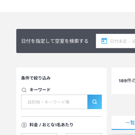
なお、アレルギーをお持ちのお客様は、安全な食品（アレル
お持ち込みされる場合は、予めご予約時にお申し付け下さい
■未成年者のご宿泊につきまして
15歳以上18歳未満のお客様のみでのご宿泊の場合、 親
なお、中学生以下のお客様のみのご宿泊利用はお断りしてお
日付を指定して空室を検索する
※ご宿泊者全員分が必要となります。
※中学校卒業後、同年の3月31日までは中学生扱いになりま
詳しくは大江戸温泉物語公式HPでご確認ください。
https://faq.ooedoonsen.jp/20
条件で絞り込み
189
件
キーワード
一
料金 / おとな1名あたり