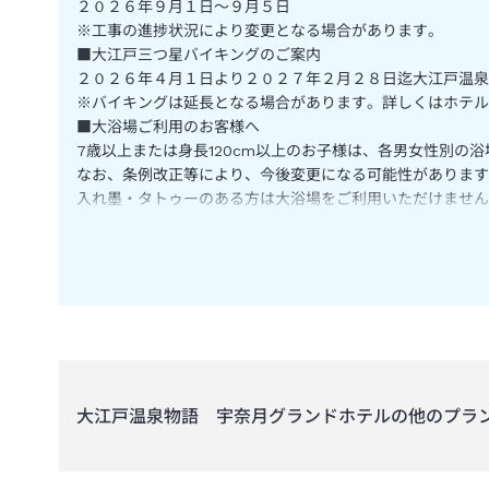
２０２６年９月１日～９月５日
※工事の進捗状況により変更となる場合があります。
■大江戸三つ星バイキングのご案内
２０２６年４月１日より２０２７年２月２８日迄大江戸温泉
※バイキングは延長となる場合があります。詳しくはホテル
■大浴場ご利用のお客様へ
7歳以上または身長120cm以上のお子様は、各男女性別の
なお、条例改正等により、今後変更になる可能性があります
入れ墨・タトゥーのある方は大浴場をご利用いただけません
ただし、当館指定のカバーシール（有料）を貼って、入れ墨
泥酔されている方のご入浴はご遠慮ください。
■冬期にはタイヤチェーン装着が必須となります。
■アレルギーをお持ちのお客様へ
お食事はバイキング形式のため、様々なメニューを同一の厨
す。
また、バイキング形式の特性上、ご使用いただく菜箸・トン
できません。
大江戸温泉物語 宇奈月グランドホテル
の他のプラ
このことから誠に恐縮ですが、以下のご対応を承ることがで
・アレルギーのお客様用メニューならびにアレルギー一覧表
・夕食ならびに朝食でご提供するお料理の成分表の掲示
恐れ入りますが、お客様におかれましては上記をご理解の上