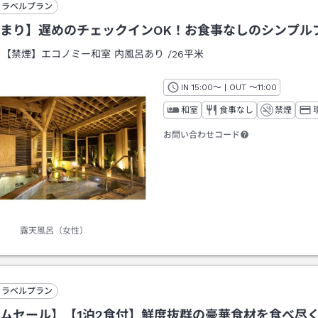
トラベルプラン
まり】遅めのチェックインOK！お食事なしのシンプル
：
【禁煙】エコノミー和室 内風呂あり
/
26平米
IN
チェックイン
15:00
～ | OUT
チェックアウト
～
11:00
和室
食事なし
禁煙
お問い合わせコード
露天風呂（女性）
トラベルプラン
ムセール】【1泊2食付】鮮度抜群の豪華食材を食べ尽く