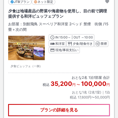
JTBプラン
ネット限定
夕食は地場産品の野菜や海産物を使用し、目の前で調理
提供する和洋ビュッフェプラン
お部屋：
別館飛鳥 スーペリア和洋室 2ベッド 禁煙 街側
/
15
畳＋次の間
IN
チェックイン
15:00
～ | OUT
チェックアウト
～
10:00
和洋室
夕食/朝食付き
禁煙
現地/事前支払い
夕食ビュッフェ（一例）
おとな
2
名
1
泊
1
部屋 合計
35,200
100,000
税込
円
〜
円
おとな1名 (
2
名1室)｜
1
泊
税込
17,600円〜50,000円
プランの詳細を見る