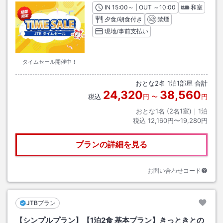
IN
チェックイン
15:00
～ | OUT
チェックアウト
～
10:00
和室
夕食/朝食付き
禁煙
現地/事前支払い
タイムセール開催中！
おとな
2
名
1
泊
1
部屋 合計
24,320
38,560
税込
円
〜
円
おとな1名 (
2
名1室)｜
1
泊
税込
12,160円〜19,280円
プランの詳細を見る
お問い合わせコード
JTBプラン
【シンプルプラン】【1泊2食 基本プラン】きっときとの