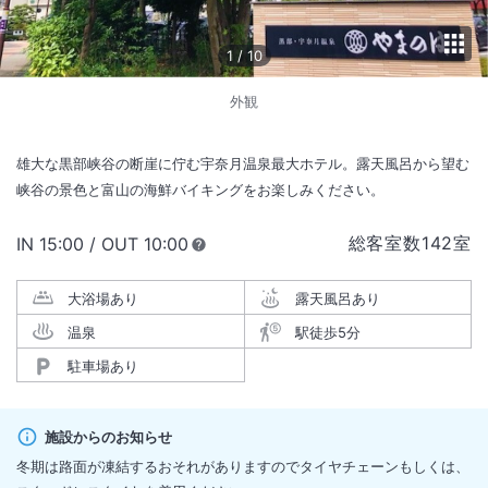
1
/
10
外観
雄大な黒部峡谷の断崖に佇む宇奈月温泉最大ホテル。露天風呂から望む
峡谷の景色と富山の海鮮バイキングをお楽しみください。
総客室数
142
室
IN
チェックイン
15:00
/ OUT
チェックアウト
10:00
大浴場あり
露天風呂あり
温泉
駅徒歩5分
駐車場あり
施設からのお知らせ
冬期は路面が凍結するおそれがありますのでタイヤチェーンもしくは、