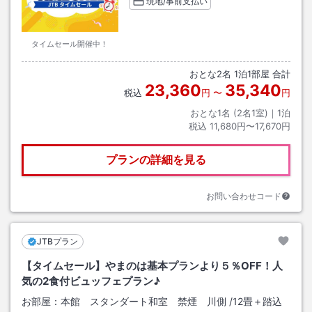
現地/事前支払い
タイムセール開催中！
おとな
2
名
1
泊
1
部屋 合計
23,360
35,340
税込
円
〜
円
おとな1名 (
2
名1室)｜
1
泊
税込
11,680円〜17,670円
プランの詳細を見る
お問い合わせコード
JTBプラン
【タイムセール】やまのは基本プランより５％OFF！人
気の2食付ビュッフェプラン♪
お部屋：
本館 スタンダート和室 禁煙 川側
/
12畳＋踏込