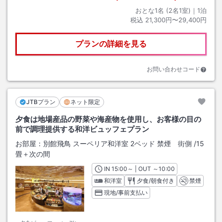
おとな1名 (
2
名1室)｜
1
泊
税込
21,300円〜29,400円
プランの詳細を見る
お問い合わせコード
JTBプラン
ネット限定
夕食は地場産品の野菜や海産物を使用し、お客様の目の
前で調理提供する和洋ビュッフェプラン
お部屋：
別館飛鳥 スーペリア和洋室 2ベッド 禁煙 街側
/
15
畳＋次の間
IN
チェックイン
15:00
～ | OUT
チェックアウト
～
10:00
和洋室
夕食/朝食付き
禁煙
現地/事前支払い