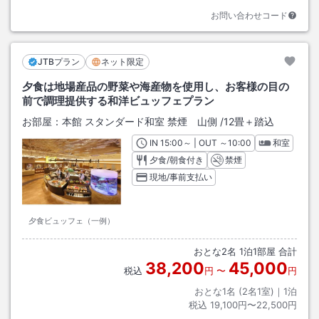
お問い合わせコード
JTBプラン
ネット限定
夕食は地場産品の野菜や海産物を使用し、お客様の目の
前で調理提供する和洋ビュッフェプラン
お部屋：
本館 スタンダード和室 禁煙 山側
/
12畳＋踏込
IN
チェックイン
15:00
～ | OUT
チェックアウト
～
10:00
和室
夕食/朝食付き
禁煙
現地/事前支払い
夕食ビュッフェ（一例）
おとな
2
名
1
泊
1
部屋 合計
38,200
45,000
税込
円
〜
円
おとな1名 (
2
名1室)｜
1
泊
税込
19,100円〜22,500円