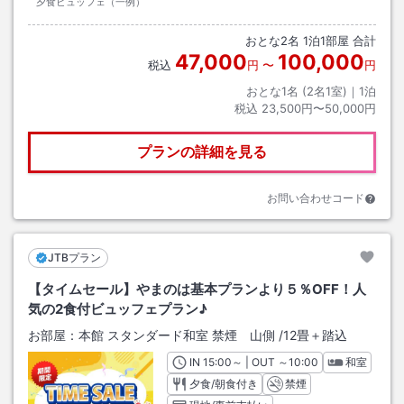
夕食ビュッフェ（一例）
おとな
2
名
1
泊
1
部屋 合計
47,000
100,000
税込
円
〜
円
おとな1名 (
2
名1室)｜
1
泊
税込
23,500円〜50,000円
プランの詳細を見る
お問い合わせコード
JTBプラン
【タイムセール】やまのは基本プランより５％OFF！人
気の2食付ビュッフェプラン♪
お部屋：
本館 スタンダード和室 禁煙 山側
/
12畳＋踏込
IN
チェックイン
15:00
～ | OUT
チェックアウト
～
10:00
和室
夕食/朝食付き
禁煙