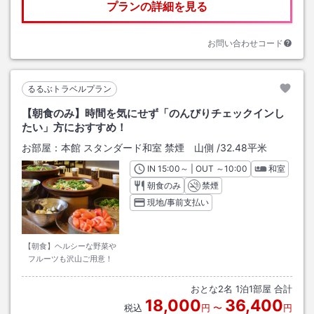
プランの詳細を見る
お問い合わせコード
るるぶトラベルプラン
【朝食のみ】時間を気にせず「のんびりチェックインし
たい」方におすすめ！
お部屋：
本館 スタンダード和室 禁煙 山側
/
32.48平米
IN
チェックイン
15:00
～ | OUT
チェックアウト
～
10:00
和室
朝食のみ
禁煙
現地/事前支払い
【朝食】ヘルシーな野菜や
フルーツも沢山ご用意！
おとな
2
名
1
泊
1
部屋 合計
18,000
36,400
税込
円
〜
円