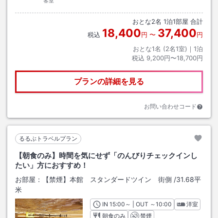
客室
おとな
2
名
1
泊
1
部屋 合計
18,400
37,400
税込
円
〜
円
おとな1名 (
2
名1室)｜
1
泊
税込
9,200円〜18,700円
プランの詳細を見る
お問い合わせコード
るるぶトラベルプラン
【朝食のみ】時間を気にせず「のんびりチェックインし
たい」方におすすめ！
お部屋：
【禁煙】本館 スタンダードツイン 街側
/
31.68平
米
IN
チェックイン
15:00
～ | OUT
チェックアウト
～
10:00
洋室
朝食のみ
禁煙