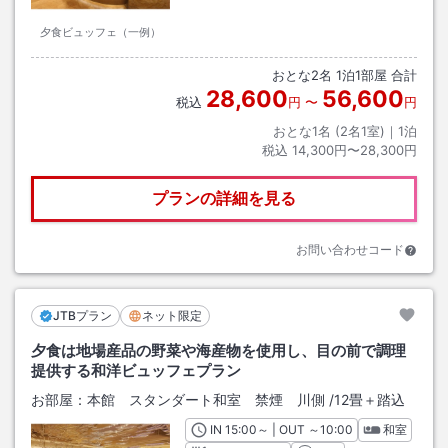
夕食ビュッフェ（一例）
おとな
2
名
1
泊
1
部屋 合計
28,600
56,600
税込
円
〜
円
おとな1名 (
2
名1室)｜
1
泊
税込
14,300円〜28,300円
プランの詳細を見る
お問い合わせコード
JTBプラン
ネット限定
夕食は地場産品の野菜や海産物を使用し、目の前で調理
提供する和洋ビュッフェプラン
お部屋：
本館 スタンダート和室 禁煙 川側
/
12畳＋踏込
IN
チェックイン
15:00
～ | OUT
チェックアウト
～
10:00
和室