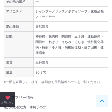
その他の風呂
―
アメニティ
シャンプー／リンス／ボディソープ／化粧品類
／ドライヤー
湯の種類
天然温泉
効能
神経痛・筋肉痛・関節痛・五十肩・運動麻痺・
関節のこわばり・うちみ・くじき・慢性消化器
病・痔疾・冷え性・病後回復期・疲労回復・健
康増進
泉質
単純温泉
泉温
90.8℃
※一部を表示しています。詳細はお風呂情報ページをご覧ください。
バリアフリー情報
ペー
お気に入り
足元の心配な方・車椅子の方