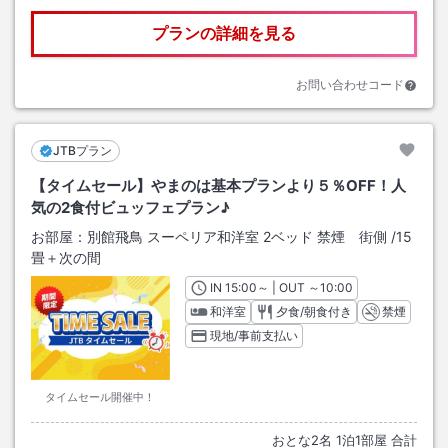
プランの詳細を見る
お問い合わせコード
JTBプラン
【タイムセール】やまのは基本プランより５％OFF！人
気の2食付ビュッフェプラン♪
お部屋：
別館飛鳥 スーペリア和洋室 2ベッド 禁煙 街側
/
15
畳＋次の間
IN
チェックイン
15:00
～ | OUT
チェックアウト
～
10:00
和洋室
夕食/朝食付き
禁煙
現地/事前支払い
タイムセール開催中！
おとな
2
名
1
泊
1
部屋 合計