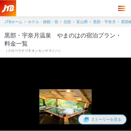
JTBホーム
ホテル・旅館・宿
北陸
富山県
黒部・宇奈月
黒部
黒部・宇奈月温泉 やまのはの宿泊プラン・
料金一覧
（
クロベウナヅキオンセンヤマノハ
）
ストーリーを見る