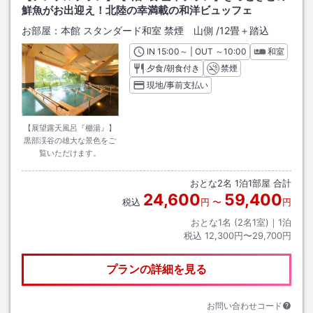
鮮魚がお出迎え！北陸の幸満載の和洋ビュッフェ
お部屋：
本館 スタンダード和室 禁煙 山側
/
12畳＋踏込
IN
チェックイン
15:00
～ | OUT
チェックアウト
～
10:00
和室
夕食/朝食付き
禁煙
現地/事前支払い
【展望露天風呂『棚湯』】
黒部渓谷の雄大な景色をご
覧いただけます。
おとな
2
名
1
泊
1
部屋 合計
24,600
59,400
税込
円
〜
円
おとな1名 (
2
名1室)｜
1
泊
税込
12,300円〜29,700円
プランの詳細を見る
お問い合わせコード