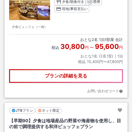
夕食/朝食付き
禁煙
現地/事前支払い
夕食ビュッフェ（一例）
おとな
2
名
1
泊
1
部屋 合計
30,800
95,600
税込
円
〜
円
おとな1名 (
2
名1室)｜
1
泊
税込
15,400円〜47,800円
プランの詳細を見る
お問い合わせコード
JTBプラン
ネット限定
【早期90】夕食は地場産品の野菜や海産物を使用し、目
の前で調理提供する和洋ビュッフェプラン