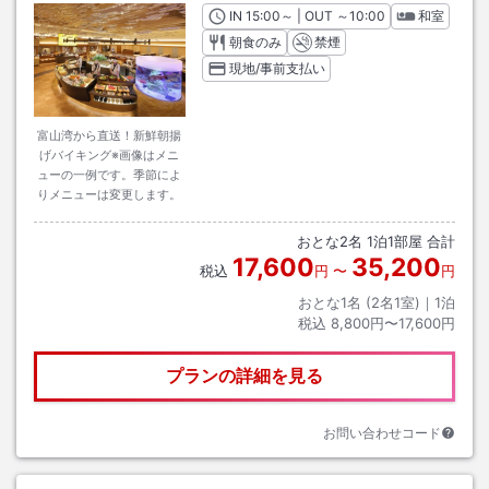
IN
チェックイン
15:00
～ | OUT
チェックアウト
～
10:00
和室
朝食のみ
禁煙
現地/事前支払い
富山湾から直送！新鮮朝揚
げバイキング※画像はメニ
ューの一例です。季節によ
りメニューは変更します。
おとな
2
名
1
泊
1
部屋 合計
17,600
35,200
税込
円
〜
円
おとな1名 (
2
名1室)｜
1
泊
税込
8,800円〜17,600円
プランの詳細を見る
お問い合わせコード