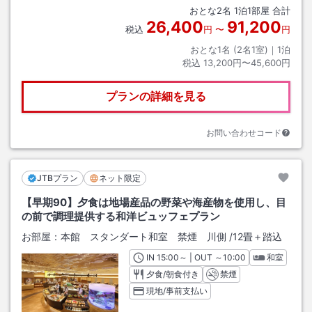
おとな
2
名
1
泊
1
部屋 合計
26,400
91,200
税込
円
〜
円
おとな1名 (
2
名1室)｜
1
泊
税込
13,200円〜45,600円
プランの詳細を見る
お問い合わせコード
JTBプラン
ネット限定
【早期90】夕食は地場産品の野菜や海産物を使用し、目
の前で調理提供する和洋ビュッフェプラン
お部屋：
本館 スタンダート和室 禁煙 川側
/
12畳＋踏込
IN
チェックイン
15:00
～ | OUT
チェックアウト
～
10:00
和室
夕食/朝食付き
禁煙
現地/事前支払い