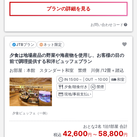
プランの詳細を見る
お問い合わせコード
JTBプラン
ネット限定
夕食は地場産品の野菜や海産物を使用し、お客様の目の
前で調理提供する和洋ビュッフェプラン
お部屋：
本館 スタンダート和室 禁煙 川側
/
12畳＋踏込
IN
チェックイン
15:00
～ | OUT
チェックアウト
～
10:00
和室
夕食/朝食付き
禁煙
現地/事前支払い
夕食ビュッフェ（一例）
おとな
2
名
1
泊
1
部屋 合計
42,600
58,800
税込
円
〜
円