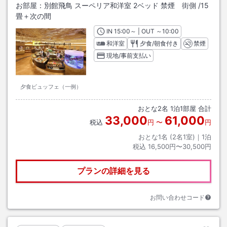
お部屋：
別館飛鳥 スーペリア和洋室 2ベッド 禁煙 街側
/
15
畳＋次の間
IN
チェックイン
15:00
～ | OUT
チェックアウト
～
10:00
和洋室
夕食/朝食付き
禁煙
現地/事前支払い
夕食ビュッフェ（一例）
おとな
2
名
1
泊
1
部屋 合計
33,000
61,000
税込
円
〜
円
おとな1名 (
2
名1室)｜
1
泊
税込
16,500円〜30,500円
プランの詳細を見る
お問い合わせコード