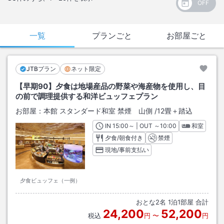
一覧
プランごと
お部屋ごと
JTBプラン
ネット限定
【早期90】夕食は地場産品の野菜や海産物を使用し、目
の前で調理提供する和洋ビュッフェプラン
お部屋：
本館 スタンダード和室 禁煙 山側
/
12畳＋踏込
IN
チェックイン
15:00
～ | OUT
チェックアウト
～
10:00
和室
夕食/朝食付き
禁煙
現地/事前支払い
夕食ビュッフェ（一例）
おとな
2
名
1
泊
1
部屋 合計
24,200
52,200
税込
円
〜
円