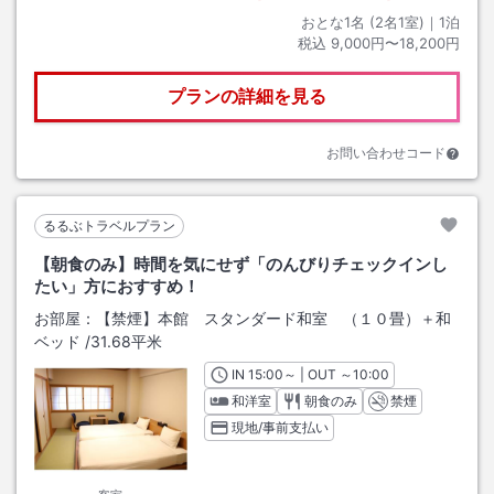
おとな1名 (
2
名1室)｜
1
泊
税込
9,000円〜18,200円
プランの詳細を見る
お問い合わせコード
るるぶトラベルプラン
【朝食のみ】時間を気にせず「のんびりチェックインし
たい」方におすすめ！
お部屋：
【禁煙】本館 スタンダード和室 （１０畳）＋和
ベッド
/
31.68平米
IN
チェックイン
15:00
～ | OUT
チェックアウト
～
10:00
和洋室
朝食のみ
禁煙
現地/事前支払い