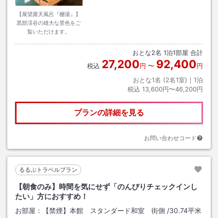
【展望露天風呂『棚湯』】
黒部渓谷の雄大な景色をご
覧いただけます。
おとな
2
名
1
泊
1
部屋 合計
27,200
92,400
税込
円
〜
円
おとな1名 (
2
名1室)｜
1
泊
税込
13,600円〜46,200円
プランの詳細を見る
お問い合わせコード
るるぶトラベルプラン
【朝食のみ】時間を気にせず「のんびりチェックインし
たい」方におすすめ！
お部屋：
【禁煙】本館 スタンダード和室 街側
/
30.74平米