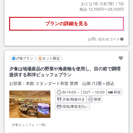
おとな1名 (
2
名1室)｜
1
泊
税込
12,100円〜26,100円
プランの詳細を見る
お問い合わせコード
JTBプラン
ネット限定
夕食は地場産品の野菜や海産物を使用し、目の前で調理
提供する和洋ビュッフェプラン
お部屋：
本館 スタンダード和室 禁煙 山側
/
12畳＋踏込
IN
チェックイン
15:00
～ | OUT
チェックアウト
～
10:00
和室
夕食/朝食付き
禁煙
現地/事前支払い
夕食ビュッフェ（一例）