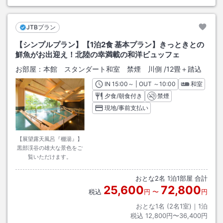
JTBプラン
【シンプルプラン】【1泊2食 基本プラン】きっときとの
鮮魚がお出迎え！北陸の幸満載の和洋ビュッフェ
お部屋：
本館 スタンダート和室 禁煙 川側
/
12畳＋踏込
IN
チェックイン
15:00
～ | OUT
チェックアウト
～
10:00
和室
夕食/朝食付き
禁煙
現地/事前支払い
【展望露天風呂『棚湯』】
黒部渓谷の雄大な景色をご
覧いただけます。
おとな
2
名
1
泊
1
部屋 合計
25,600
72,800
税込
円
〜
円
おとな1名 (
2
名1室)｜
1
泊
税込
12,800円〜36,400円