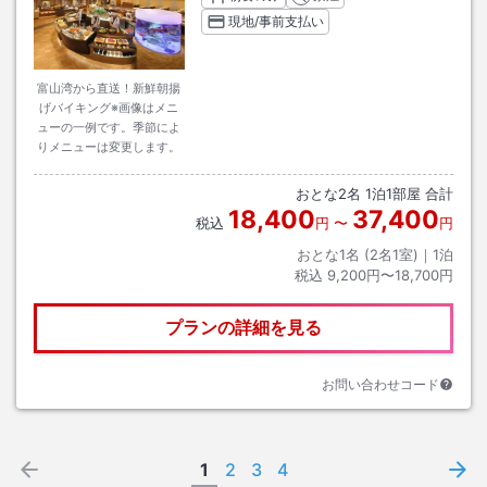
現地/事前支払い
富山湾から直送！新鮮朝揚
げバイキング※画像はメニ
ューの一例です。季節によ
りメニューは変更します。
おとな
2
名
1
泊
1
部屋 合計
18,400
37,400
税込
円
〜
円
おとな1名 (
2
名1室)｜
1
泊
税込
9,200円〜18,700円
プランの詳細を見る
お問い合わせコード
1
2
3
4