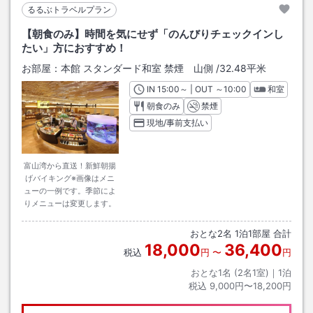
るるぶトラベルプラン
【朝食のみ】時間を気にせず「のんびりチェックインし
たい」方におすすめ！
お部屋：
本館 スタンダード和室 禁煙 山側
/
32.48平米
IN
チェックイン
15:00
～ | OUT
チェックアウト
～
10:00
和室
朝食のみ
禁煙
現地/事前支払い
富山湾から直送！新鮮朝揚
げバイキング※画像はメニ
ューの一例です。季節によ
りメニューは変更します。
おとな
2
名
1
泊
1
部屋 合計
18,000
36,400
税込
円
〜
円
おとな1名 (
2
名1室)｜
1
泊
税込
9,000円〜18,200円