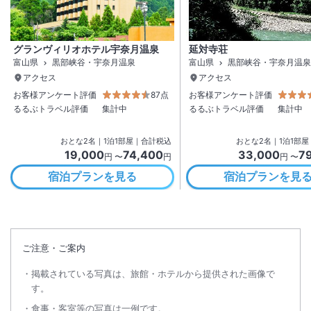
グランヴィリオホテル宇奈月温泉
延対寺荘
富山県
黒部峡谷・宇奈月温泉
富山県
黒部峡谷・宇奈月温泉
アクセス
アクセス
お客様アンケート評価
87点
お客様アンケート評価
るるぶトラベル評価
集計中
るるぶトラベル評価
集計中
おとな
2
名
｜
1
泊
1
部屋｜合計税込
おとな
2
名
｜
1
泊
1
部屋
19,000
74,400
33,000
7
円 〜
円
円 〜
宿泊プランを見る
宿泊プランを見
ご注意・ご案内
掲載されている写真は、旅館・ホテルから提供された画像で
す。
食事・客室等の写真は一例です。