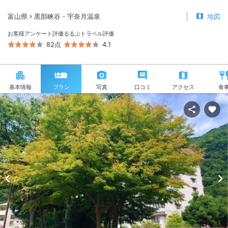
富山県
黒部峡谷・宇奈月温泉
地図
お客様アンケート評価
るるぶトラベル評価
82点
4.1
基本情報
プラン
写真
口コミ
アクセス
食