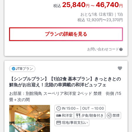
25,840
46,740
税込
円
〜
円
おとな1名 (
2
名1室)｜
1
泊
税込
12,920円〜23,370円
プランの詳細を見る
お問い合わせコード
JTBプラン
【シンプルプラン】【1泊2食 基本プラン】きっときとの
鮮魚がお出迎え！北陸の幸満載の和洋ビュッフェ
お部屋：
別館飛鳥 スーペリア和洋室 2ベッド 禁煙 街側
/
15
畳＋次の間
IN
チェックイン
15:00
～ | OUT
チェックアウト
～
10:00
和洋室
夕食/朝食付き
禁煙
現地/事前支払い