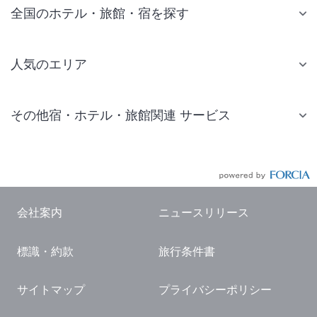
全国のホテル・旅館・宿を探す
人気のエリア
札幌 ホテル
その他宿・ホテル・旅館関連 サービス
仙台 ホテル
国内旅行・国内ツアー
東京ディズニーリゾート(R)周辺 ホテル
JR・新幹線付きツアー
東京 ホテル
航空券付きツアー
東京ドーム ホテル
会社案内
ニュースリリース
現地観光・レジャーチケット
新宿 ホテル
標識・約款
旅行条件書
国内観光ガイド
横浜 ホテル
旅行・観光情報
熱海 ホテル
サイトマップ
プライバシーポリシー
名古屋 ホテル