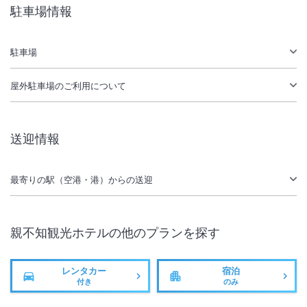
IN
チェックイン
15:00
/ OUT
チェック
10:00
駐車場情報
大浴場あり
無線LAN
駐車場
駐車場あり
屋外駐車場
のご利用について
送迎情報
最寄りの駅（空港・港）からの送迎
親不知観光ホテル
の他のプランを探す
レンタカー
宿泊
付き
のみ