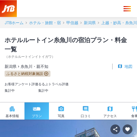
JTBホーム
ホテル・旅館・宿
甲信越
新潟県
上越・妙高・糸魚川
ホテルルートイン糸魚川の宿泊プラン・料金
一覧
（
ホテルルートインイトイガワ
）
新潟県
糸魚川・親不知
地図
ふるさと納税対象施設
お客様アンケート評価
るるぶトラベル評価
集計中
集計中
基本情報
プラン
写真
口コミ
アクセス
食