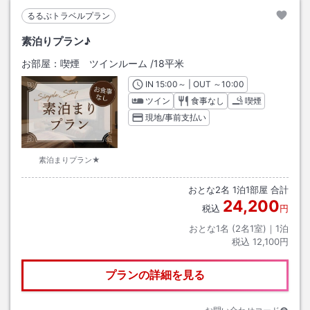
るるぶトラベルプラン
素泊りプラン♪
お部屋：
喫煙 ツインルーム
/
18平米
IN
チェックイン
15:00
～ | OUT
チェックアウト
～
10:00
ツイン
食事なし
喫煙
現地/事前支払い
素泊まりプラン★
おとな
2
名
1
泊
1
部屋 合計
24,200
税込
円
おとな1名 (
2
名1室)｜
1
泊
税込
12,100円
プランの詳細を見る