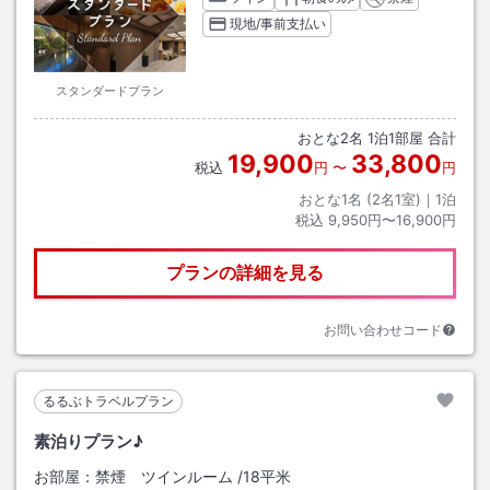
現地/事前支払い
スタンダードプラン
おとな
2
名
1
泊
1
部屋 合計
19,900
33,800
税込
円
〜
円
おとな1名 (
2
名1室)｜
1
泊
税込
9,950円〜16,900円
プランの詳細を見る
お問い合わせコード
るるぶトラベルプラン
素泊りプラン♪
お部屋：
禁煙 ツインルーム
/
18平米