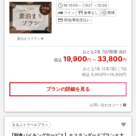
IN
チェックイン
15:00
～ | OUT
チェックアウト
～
10:00
ツイン
食事なし
禁煙
現地/事前支払い
素泊まりプラン★
おとな
2
名
1
泊
1
部屋 合計
19,900
33,800
税込
円
〜
円
おとな1名 (
2
名1室)｜
1
泊
税込
9,950円〜16,900円
プランの詳細を見る
お問い合わせコード
るるぶトラベルプラン
【朝食バイキングサービス】☆スタンダードプラン☆大