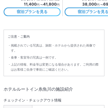
11,400
41,800
38,000
69
円 〜
円
円 〜
宿泊プランを見る
宿泊プランを見
ご注意・ご案内
掲載されている写真は、旅館・ホテルから提供された画像で
す。
食事・客室等の写真は一例です。
上記の情報、料金等は変更になる場合があります。ご利用の際
はお客様ご自身で事前にご確認ください。
ホテルルートイン糸魚川
の施設紹介
チェックイン・チェックアウト情報