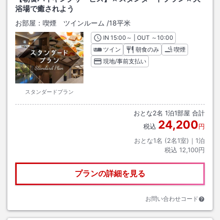
浴場で癒されよう
お部屋：
喫煙 ツインルーム
/
18平米
IN
チェックイン
15:00
～ | OUT
チェックアウト
～
10:00
ツイン
朝食のみ
喫煙
現地/事前支払い
スタンダードプラン
おとな
2
名
1
泊
1
部屋 合計
24,200
税込
円
おとな1名 (
2
名1室)｜
1
泊
税込
12,100円
プランの詳細を見る
お問い合わせコード