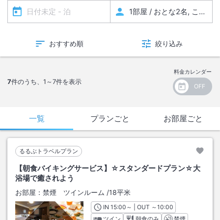
おすすめ順
絞り込み
料金カレンダー
7
件のうち、
1～7
件を表示
一覧
プランごと
お部屋ごと
るるぶトラベルプラン
【朝食バイキングサービス】☆スタンダードプラン☆大
浴場で癒されよう
お部屋：
禁煙 ツインルーム
/
18平米
IN
チェックイン
15:00
～ | OUT
チェックアウト
～
10:00
ツイン
朝食のみ
禁煙