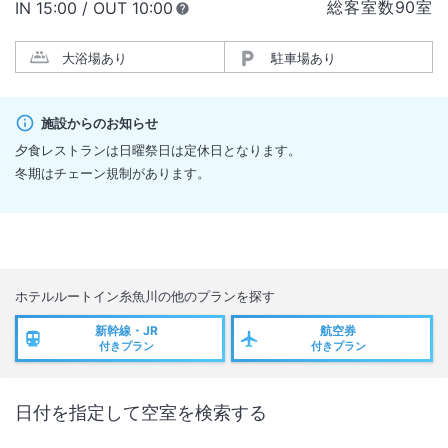
総客室数
90
室
IN
チェックイン
15:00
/ OUT
チェックアウト
10:00
大浴場あり
駐車場あり
施設からのお知らせ
夕食レストランは日曜祭日は定休日となります。
冬期はチェーン規制があります。
ホテルルートイン糸魚川
の他のプランを探す
新幹線・JR
航空券
付きプラン
付きプラン
日付を指定して空室を検索する