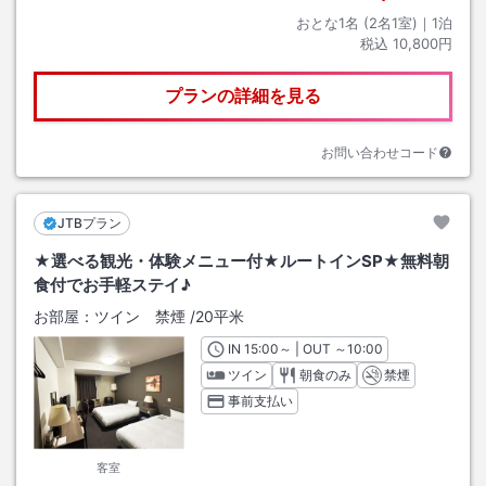
おとな1名 (
2
名1室)｜
1
泊
税込
10,800円
プランの詳細を見る
お問い合わせコード
JTBプラン
★選べる観光・体験メニュー付★ルートインSP★無料朝
食付でお手軽ステイ♪
お部屋：
ツイン 禁煙
/
20平米
IN
チェックイン
15:00
～ | OUT
チェックアウト
～
10:00
ツイン
朝食のみ
禁煙
事前支払い
客室