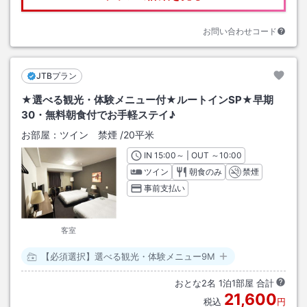
お問い合わせコード
JTBプラン
★選べる観光・体験メニュー付★ルートインSP★早期
30・無料朝食付でお手軽ステイ♪
お部屋：
ツイン 禁煙
/
20平米
IN
チェックイン
15:00
～ | OUT
チェックアウト
～
10:00
ツイン
朝食のみ
禁煙
事前支払い
客室
【必須選択】選べる観光・体験メニュー9M
おとな
2
名
1
泊
1
部屋 合計
21,600
税込
円