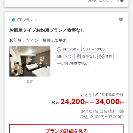
お問い合わせコード
JTBプラン
お部屋タイプお約束プラン／食事なし
お部屋：
ツイン 禁煙
/
20平米
IN
チェックイン
15:00
～ | OUT
チェックアウト
～
10:00
ツイン
食事なし
禁煙
現地/事前支払い
客室
おとな
2
名
1
泊
1
部屋 合計
24,200
34,000
税込
円
〜
円
おとな1名 (
2
名1室)｜
1
泊
税込
12,100円〜17,000円
プランの詳細を見る