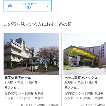
レンタカー
付き
この宿を見ている方におすすめの宿
親不知観光ホテル
ホテル国富アネックス
新潟県
糸魚川・親不知
新潟県
糸魚川・親不知
アクセス
アクセス
お客様アンケート評価
対象外
お客様アンケート評価
集計中
るるぶトラベル評価
集計中
るるぶトラベル評価
集計中
おとな
2
名
｜
1
泊
1
部屋｜合計税込
おとな
2
名
｜
1
泊
1
部屋