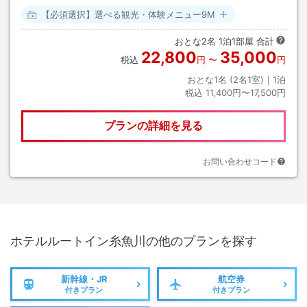
【必須選択】選べる観光・体験メニュー9M
おとな
2
名
1
泊
1
部屋 合計
22,800
35,000
税込
円
〜
円
おとな1名 (
2
名1室)｜
1
泊
税込
11,400円〜17,500円
プランの詳細を見る
お問い合わせコード
ホテルルートイン糸魚川
の他のプランを探す
新幹線・JR
航空券
付きプラン
付きプラン