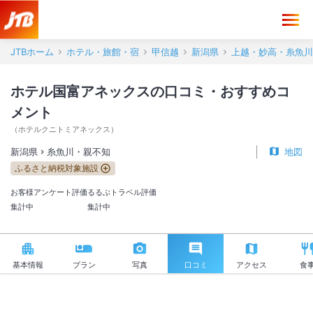
ホテル国富アネックス 口コミ・おすすめコメント＜糸魚川・親不知＞
JTBホーム
ホテル・旅館・宿
甲信越
新潟県
上越・妙高・糸魚川
ホテル国富アネックスの口コミ・おすすめコ
メント
（
ホテルクニトミアネックス
）
新潟県
糸魚川・親不知
地図
ふるさと納税対象施設
お客様アンケート評価
るるぶトラベル評価
集計中
集計中
基本情報
プラン
写真
口コミ
アクセス
食