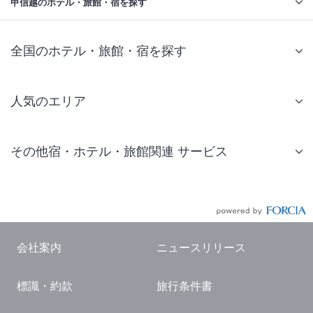
甲信越のホテル・旅館・宿を探す
全国のホテル・旅館・宿を探す
人気のエリア
札幌 ホテル
その他宿・ホテル・旅館関連 サービス
仙台 ホテル
国内旅行・国内ツアー
東京ディズニーリゾート(R)周辺 ホテル
JR・新幹線付きツアー
東京 ホテル
航空券付きツアー
東京ドーム ホテル
会社案内
ニュースリリース
現地観光・レジャーチケット
新宿 ホテル
標識・約款
旅行条件書
国内観光ガイド
横浜 ホテル