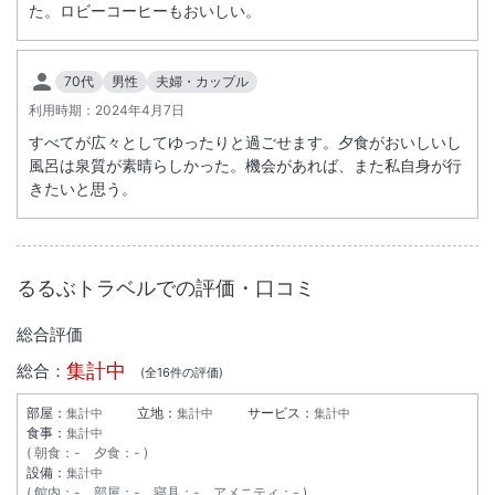
た。ロビーコーヒーもおいしい。
大浴場あり
露天風呂あり
温泉
駅徒歩5分
70代
男性
夫婦・カップル
駐車場あり
利用時期：
2024年4月7日
すべてが広々としてゆったりと過ごせます。夕食がおいしいし
風呂は泉質が素晴らしかった。機会があれば、また私自身が行
施設からのお知らせ
きたいと思う。
屋内温水プールご利用は有料となります。１回５２５円です。
るるぶトラベルでの評価・口コミ
総合評価
集計中
総合：
(全
16
件の評価)
部屋：
立地：
サービス：
集計中
集計中
集計中
食事：
集計中
朝食
：
-
夕食
：
-
設備：
集計中
館内
：
-
部屋
：
-
寝具
：
-
アメニティ
：
-