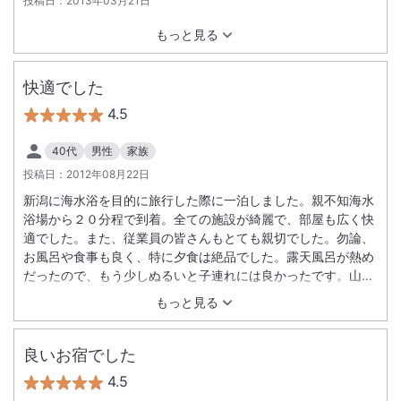
投稿日：
2013年03月21日
もっと見る
快適でした
4.5
40代
男性
家族
投稿日：
2012年08月22日
新潟に海水浴を目的に旅行した際に一泊しました。親不知海水
浴場から２０分程で到着。全ての施設が綺麗で、部屋も広く快
適でした。また、従業員の皆さんもとても親切でした。勿論、
お風呂や食事も良く、特に夕食は絶品でした。露天風呂が熱め
だったので、もう少しぬるいと子連れには良かったです。山へ
海へアクセスが良い立地ですし、近くに行く機会があれば、ま
もっと見る
た利用したいと思います。
良いお宿でした
4.5