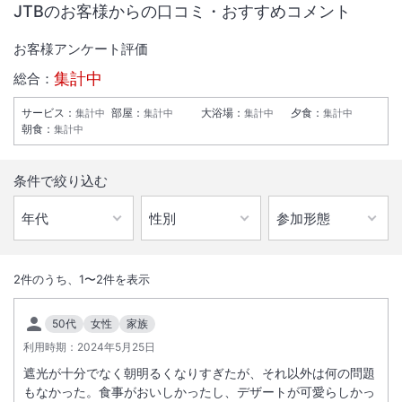
JTBのお客様からの口コミ・おすすめコメント
お客様アンケート評価
集計中
総合：
サービス
：
部屋
：
大浴場
：
夕食
：
集計中
集計中
集計中
集計中
朝食
：
集計中
条件で絞り込む
1
/
10
外観
2
件のうち、
1
〜
2
件を表示
ホテルのシンボル玄関前の噴泉は、１００℃毎分１５００ｌの湯が自然
50代
女性
家族
に湧き出ている温泉です。
利用時期：
2024年5月25日
遮光が十分でなく朝明るくなりすぎたが、それ以外は何の問題
総客室数
66
室
IN
チェックイン
15:00
/ OUT
チェックアウト
10:00
もなかった。食事がおいしかったし、デザートが可愛らしかっ