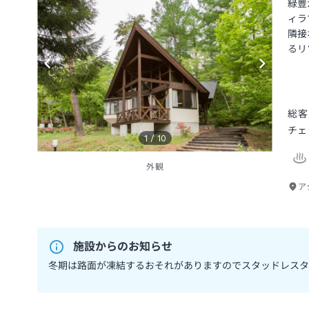
緑豊
ィラ
隣接
るリ
総客
チェ
1
/
10
外観
ア
施設からのお知らせ
冬期は路面が凍結するおそれがありますのでスタッドレスタ