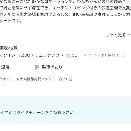
かな森に囲まれた静かなロケーションで、わんちゃんがのびのび過ごせ
で周囲を気にせず滞在でき、キッチン・リビング付きの快適空間で長期
ホテルの温泉大浴場も利用できるため、飼い主も旅の疲れをしっかり癒
ゾートです。
室数
45
室
15:00
11:00
ックイン
/ チェックアウト
※プランにより異なります
温泉
駐車場あり
クセス：
ＪＲ大糸線穂高駅→タクシー約２０分
イヤ又はタイヤチェーンをご持参下さい。