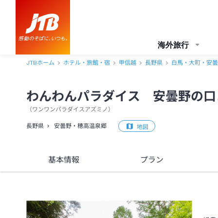
わんわんパラダイス 安曇野 口コミ・おすすめコメント＜安曇野・穂
海外旅行
JTBホーム
ホテル・旅館・宿
甲信越
長野県
白馬・大町・安曇
わんわんパラダイス 安曇野の口
（
ワンワンパラダイスアズミノ
）
長野県
安曇野・穂高温泉郷
地図
基本情報
プラン