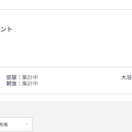
メント
部屋
：
集計中
大浴
朝食
：
集計中
形態