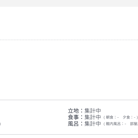
立地：
集計中
食事：
集計中
朝食
：
-
夕食
：
-
風呂：
集計中
館内風呂
：
-
部屋