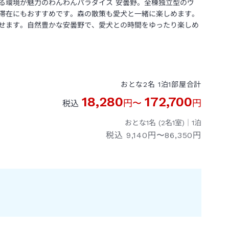
る環境が魅力のわんわんパラダイス 安曇野。全棟独立型のヴ
滞在にもおすすめです。森の散策も愛犬と一緒に楽しめます。
せます。自然豊かな安曇野で、愛犬との時間をゆったり楽しめ
おとな
2
名
1
泊
1
部屋
合計
18,280
172,700
円
〜
円
税込
おとな1名 (
2
名1室)｜
1
泊
税込
9,140円〜86,350円