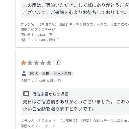
この度はご宿泊いただきまして誠にありがとうござ
ございます。ご来館を心よりお待ちしております。
プラン名：
【素泊まり】温泉＆キッチン付きコテージで、気ままにの
部屋タイプ：
コテージ
宿泊料金：
21,600
円
宿泊日：
2018年12月20日
1.0
60代
男性
恋人・夫婦
投稿日：
2018年07月28日
宿泊施設からの返信
先日はご宿泊頂きありがとうございました。 これ
永いご愛顧を賜りますと幸いです。
プラン名：
７月末まで／【お部屋食】《充実》食材コテージお届け★
部屋タイプ：
コテージ