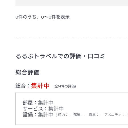
0
件のうち、
0
〜
0
件を表示
るるぶトラベルでの評価・口コミ
総合評価
集計中
総合：
(全
14
件の評価)
部屋：
集計中
サービス：
集計中
設備：
集計中
館内
：
-
部屋
：
-
寝具
：
-
アメニティ
：
-