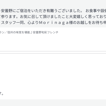
ト安曇野にご宿泊をいただき有難うございました。 お食事や設
て参ります。お気に召して頂けましたこと大変嬉しく思っており
 スタッフ一同、心よりＭｏｒｉｎａｇａ様のお越しをお待ち申
ラン／信州の味覚を堪能♪安曇野旬彩フレンチ
す。