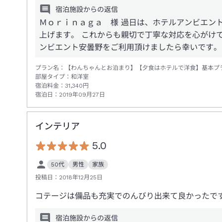
宿泊施設からの返信
Ｍｏｒｉｎａｇａ 様 過日は、ホテルアンビエン
上げます。 これからも親切で丁寧な対応を心がけ
ンビエント安曇野をご利用頂けましたら幸いです。
プラン名：
【わんちゃんとお泊まり】【夕食はホテルで洋食】基本プ
部屋タイプ：
和洋室
宿泊料金：
31,340
円
宿泊日：
2019年09月27日
インテリア
5.0
50代
男性
家族
投稿日：
2018年12月25日
コテージは備品も充実でのんびり出来て良かったで
宿泊施設からの返信