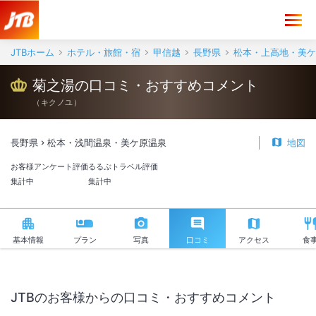
菊之湯 口コミ・おすすめコメント＜松本・浅間温泉・美ケ原温泉＞
JTBホーム
ホテル・旅館・宿
甲信越
長野県
松本・上高地・美ケ
菊之湯の口コミ・おすすめコメント
（
キクノユ
）
長野県
松本・浅間温泉・美ケ原温泉
地図
お客様アンケート評価
るるぶトラベル評価
集計中
集計中
基本情報
プラン
写真
口コミ
アクセス
食
JTBのお客様からの口コミ・おすすめコメント