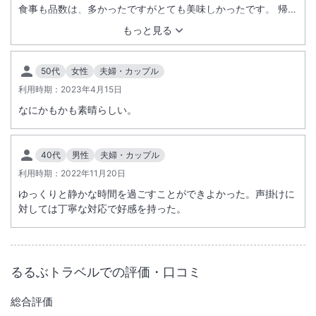
食事も品数は、多かったですがとても美味しかったです。 帰り
温泉
駐車場あり
のバスの時間を聞いたら、調べてくれて 地図まで描いて頂き予
もっと見る
定時刻の時間に乗れて 予定の通り旅行をすることができまし
た。 とても印象に残ったお宿でした。
施設からのお知らせ
50代
女性
夫婦・カップル
板場の都合により、連泊の場合でも同じ食事内容の対応となるため、連
利用時期：
2023年4月15日
泊のお客様の受入れは中止しています。
なにかもかも素晴らしい。
40代
男性
夫婦・カップル
利用時期：
2022年11月20日
ゆっくりと静かな時間を過ごすことができよかった。声掛けに
対しては丁寧な対応で好感を持った。
るるぶトラベルでの評価・口コミ
総合評価