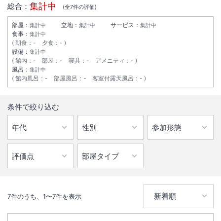
集計中
総合：
(全
7
件の評価)
部屋：
立地：
サービス：
集計中
集計中
集計中
食事：
集計中
朝食
：
-
夕食
：
-
設備：
集計中
館内
：
-
部屋
：
-
寝具
：
-
アメニティ
：
-
風呂：
集計中
館内風呂
：
-
部屋風呂
：
-
客室付露天風呂
：
-
条件で絞り込む
7
件のうち、
1
〜
7
件を表示