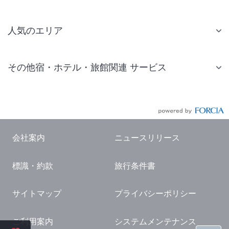
人気のエリア
札幌 ホテル
その他宿・ホテル・旅館関連 サービス
仙台 ホテル
国内旅行・国内ツアー
東京ディズニーリゾート(R)周辺 ホテル
JR・新幹線付きツアー
東京 ホテル
航空券付きツアー
東京ドーム ホテル
会社案内
ニュースリリース
現地観光・レジャーチケット
新宿 ホテル
標識・約款
旅行条件書
国内観光ガイド
横浜 ホテル
旅行・観光情報
熱海 ホテル
サイトマップ
プライバシーポリシー
名古屋 ホテル
ご利用案内
システムメンテナンス