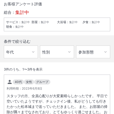
お客様アンケート評価
集計中
総合：
サービス
：
部屋
：
大浴場
：
夕食
：
集計中
集計中
集計中
集計中
朝食
：
集計中
条件で絞り込む
1
/
10
外観
3
件のうち、
1
〜
3
件を表示
伝統的な本棟造りを今に伝える宿。豊かな天然温泉と館内に置かれた美
40代
女性
グループ
術品や工芸品の数々、そして自慢の本格懐石料理をお愉しみ頂けます。
利用時期：
2023年6月8日
スタッフの方、全員心配りが大変素晴らしかったです。 平日で
総客室数
17
室
IN
チェックイン
15:00
/ OUT
チェックアウト
10:00
空いていたようですが、チェックイン後、私がどうしても行き
たかった松本城まで送っていただきました。 また、お部屋の掃
除が隅々までなされており、とてもゆっくり過ごせました。 お
大浴場あり
露天風呂あり