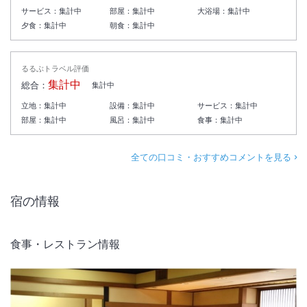
サービス：
集計中
部屋：
集計中
大浴場：
集計中
夕食：
集計中
朝食：
集計中
るるぶトラベル評価
集計中
総合：
集計中
立地：
集計中
設備：
集計中
サービス：
集計中
部屋：
集計中
風呂：
集計中
食事：
集計中
全ての口コミ・おすすめコメントを見る
宿の情報
食事・レストラン情報