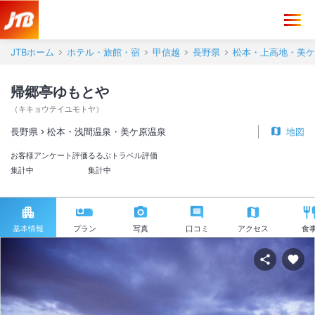
JTBホーム
ホテル・旅館・宿
甲信越
長野県
松本・上高地・美ケ
帰郷亭ゆもとや
（
キキョウテイユモトヤ
）
長野県
松本・浅間温泉・美ケ原温泉
地図
お客様アンケート評価
るるぶトラベル評価
集計中
集計中
基本情報
プラン
写真
口コミ
アクセス
食