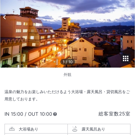
1
/
10
外観
温泉の魅力をお楽しみいただけるよう大浴場・露天風呂・貸切風呂をご
用意しております。
総客室数
25
室
IN
チェックイン
15:00
/ OUT
チェックアウト
10:00
大浴場あり
露天風呂あり