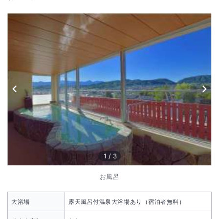
1
/
3
お風呂
大浴場
露天風呂付温泉大浴場あり（宿泊者無料）