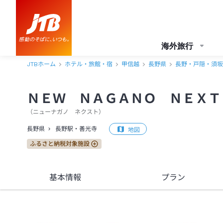
ＮＥＷ ＮＡＧＡＮＯ ＮＥＸＴ（２０２０年リブランドオープン） 
海外旅行
JTBホーム
ホテル・旅館・宿
甲信越
長野県
長野・戸隠・須坂
ＮＥＷ ＮＡＧＡＮＯ ＮＥＸＴ
（
ニューナガノ ネクスト
）
長野県
長野駅・善光寺
地図
ふるさと納税対象施設
基本情報
プラン