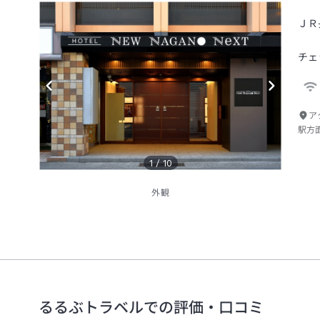
ＪＲ
チェ
ア
駅方
1
/
10
外観
るるぶトラベルでの評価・口コミ