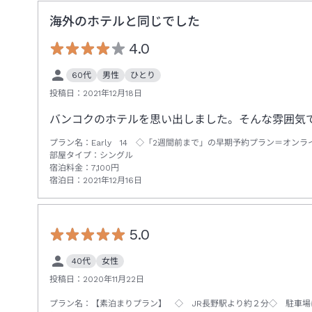
海外のホテルと同じでした
4.0
60代
男性
ひとり
投稿日：
2021年12月18日
バンコクのホテルを思い出しました。そんな雰囲気
プラン名：
Early 14 ◇「2週間前まで」の早期予約プラン＝オン
部屋タイプ：
シングル
宿泊料金：
7,100
円
宿泊日：
2021年12月16日
5.0
40代
女性
投稿日：
2020年11月22日
プラン名：
【素泊まりプラン】 ◇ JR長野駅より約２分◇ 駐車場は隣