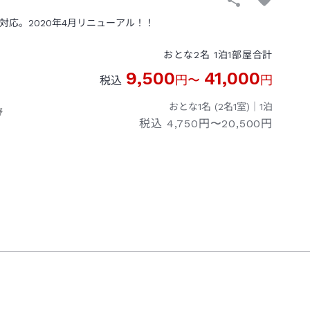
対応。2020年4月リニューアル！！
おとな
2
名
1
泊
1
部屋
合計
9,500
41,000
円
〜
円
税込
おとな1名 (
2
名1室)｜
1
泊
野
税込
4,750円〜20,500円