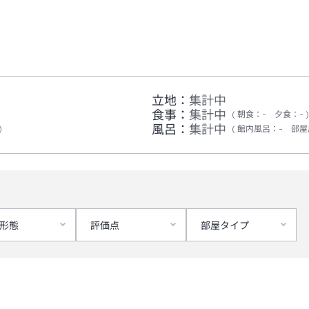
立地：
集計中
食事：
集計中
朝食
：
-
夕食
：
-
風呂：
集計中
館内風呂
：
-
部屋
形態
評価点
部屋タイプ