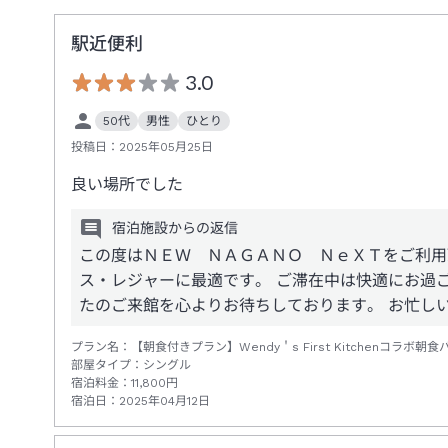
駅近便利
3.0
50代
男性
ひとり
投稿日：
2025年05月25日
良い場所でした
宿泊施設からの返信
この度はＮＥＷ ＮＡＧＡＮＯ ＮｅＸＴをご利用
ス・レジャーに最適です。 ご滞在中は快適にお過
たのご来館を心よりお待ちしております。 お忙し
プラン名：
【朝食付きプラン】Wendy＇s First Kitchenコラボ朝
部屋タイプ：
シングル
宿泊料金：
11,800
円
宿泊日：
2025年04月12日