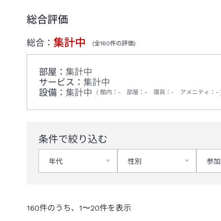
総合評価
集計中
総合：
(全
160
件の評価)
部屋：
集計中
サービス：
集計中
設備：
集計中
館内
：
-
部屋
：
-
寝具
：
-
アメニティ
：
-
条件で絞り込む
年代
性別
参加
160
件のうち、
1
〜
20
件を表示