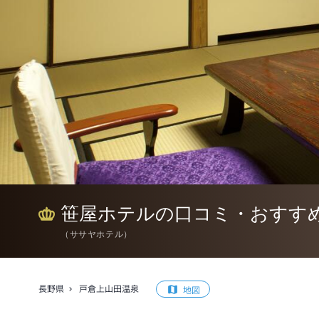
笹屋ホテルの口コミ・おすす
（
ササヤホテル
）
長野県
戸倉上山田温泉
地図