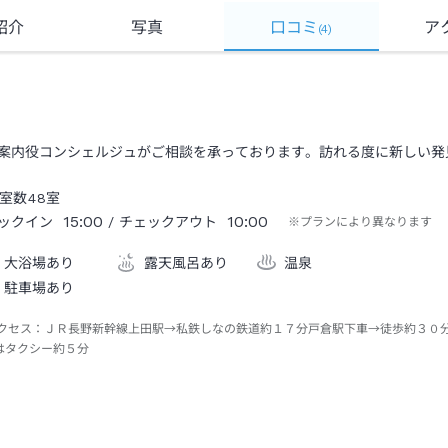
紹介
写真
口コミ
ア
(
4
)
案内役コンシェルジュがご相談を承っております。訪れる度に新しい発
室数
48
室
15:00
10:00
ックイン
/ チェックアウト
※プランにより異なります
大浴場あり
露天風呂あり
温泉
駐車場あり
クセス：
ＪＲ長野新幹線上田駅→私鉄しなの鉄道約１７分戸倉駅下車→徒歩約３０
はタクシー約５分