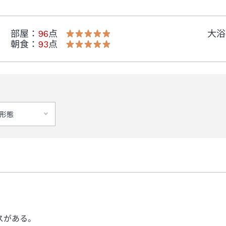
部屋
：
96
点
大浴
朝食
：
93
点
形態
スがある。