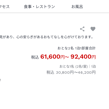
クセス
食事
・レストラン
お風呂
見があり、心の安らぎがあるおもてなしを心がけております。
おとな
2
名
1
泊
1
部屋
合計
61,600
92,400
円
〜
円
税込
おとな1名 (
2
名1室)｜
1
泊
税込
30,800円〜46,200円
分