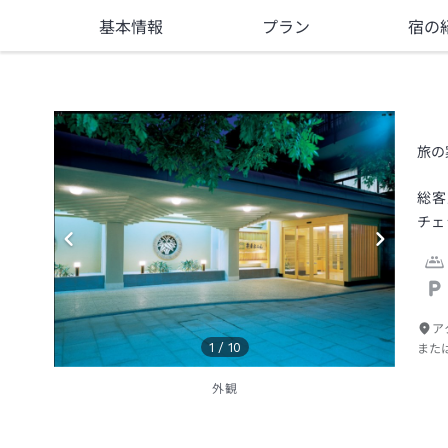
基本情報
プラン
宿の
旅の
総客
チェ
ア
1
/
10
また
外観