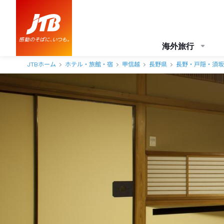
海外旅行
JTBホーム
ホテル・旅館・宿
甲信越
長野県
長野・戸隠・須坂