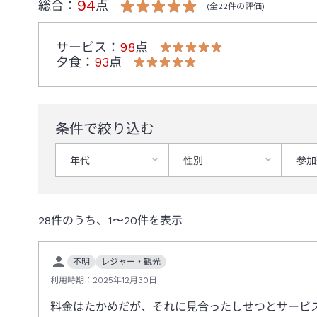
94
総合：
点
(全
22
件の評価)
サービス
：
98
点
夕食
：
93
点
条件で絞り込む
年代
性別
参加
28
件のうち、
1
〜
20
件を表示
不明
レジャー・観光
利用時期：
2025年12月30日
料金はたかめだが、それに見合ったしせつとサービ