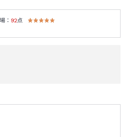
場
：
92
点