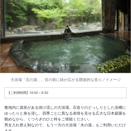
大浴場「石の湯」。目の前に緑が広がる開放的な造り／イメージ
【ご利用時間】14:00～9:30
敷地内に源泉がある掛け流しの大浴場。石造りのどっしりとした浴槽に
ゆったりと身を浸し、四季ごとに異なる表情を見せる広大な日本庭園を
眺めながら、くつろぎのひと時をご堪能ください。
男女入れ替え制なので、もう一方の大浴場「木の湯」もご利用いただけ
ます。