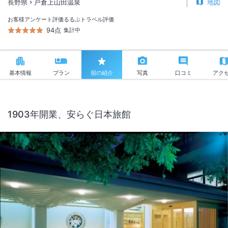
長野県
戸倉上山田温泉
地図
お客様アンケート評価
るるぶトラベル評価
94点
集計中
基本情報
プラン
宿の紹介
写真
口コミ
アク
1903年開業、安らぐ日本旅館