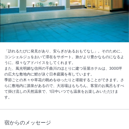
1
/
10
外観
旅の案内役コンシェルジュがご相談を承っております。訪れる度に新し
い発見があり、心の安らぎがあるおもてなしを心がけております。
「訪れるたびに発見があり、安らぎがあるおもてなし」。そのために、
総客室数
48
室
IN
チェックイン
15:00
/ OUT
チェックアウト
10:00
コンシェルジュをおいて滞在をサポート。旅がより豊かなものになるよ
うに、様々なアドバイスをしてくれます。
また、風光明媚な信州の千曲川のほとりに建つ笹屋ホテルは、3000坪
大浴場あり
露天風呂あり
の広大な敷地内に鯉が泳ぐ日本庭園を有しています。
季節ごとの木々や草花の眺めをゆったりと堪能することができます。さ
温泉
駐車場あり
らに敷地内に源泉があるので、大浴場はもちろん、客室のお風呂もすべ
て掛け流しの天然温泉で、1日中いつでも温泉をお楽しみいただけま
す。
施設からのお知らせ
２０２６年３月１４日（土）送迎時間が変更になりました。
【お迎え】戸倉駅発１５：1０、１６：５０（前日までに要事前連絡）
宿からのメッセージ
【お送り】笹屋ホテル発９：１０、１０：２５（前日までに要事前連