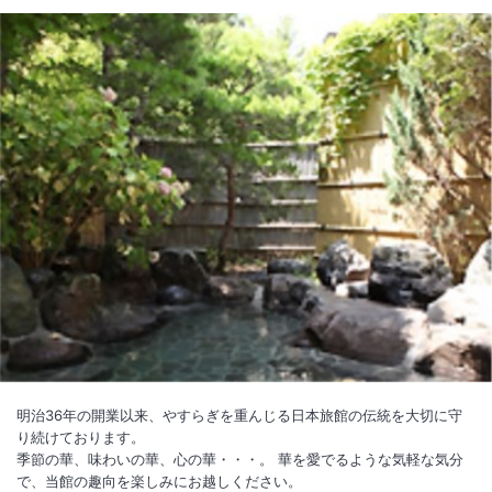
絡）
※既に送迎を予約済みのお客様については変更前のお時間にてご対応さ
せていただくことも可能な場合がございますのでお時間の確認を含め、
お問い合わせください。
詳細につきましては直接宿泊施設へお問合せください。
明治36年の開業以来、やすらぎを重んじる日本旅館の伝統を大切に守
り続けております。
季節の華、味わいの華、心の華・・・。 華を愛でるような気軽な気分
で、当館の趣向を楽しみにお越しください。