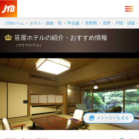
JTBホーム
ホテル・旅館・宿
甲信越
長野県
長野・戸隠・須坂・
笹屋ホテルの紹介・おすすめ情報
（
ササヤホテル
）
ストーリーを見る