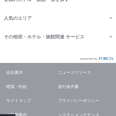
人気のエリア
札幌 ホテル
その他宿・ホテル・旅館関連 サービス
仙台 ホテル
国内旅行・国内ツアー
東京ディズニーリゾート(R)周辺 ホテル
JR・新幹線付きツアー
東京 ホテル
航空券付きツアー
東京ドーム ホテル
会社案内
ニュースリリース
現地観光・レジャーチケット
新宿 ホテル
標識・約款
旅行条件書
国内観光ガイド
横浜 ホテル
旅行・観光情報
熱海 ホテル
サイトマップ
プライバシーポリシー
名古屋 ホテル
ご利用案内
システムメンテナンス