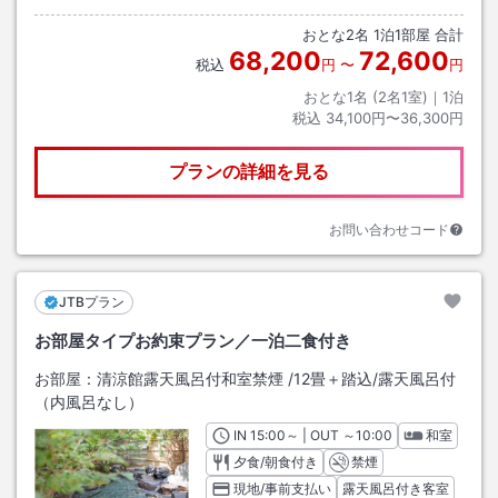
おとな
2
名
1
泊
1
部屋 合計
68,200
72,600
税込
円
〜
円
おとな1名 (
2
名1室)｜
1
泊
税込
34,100円〜36,300円
プランの詳細を見る
お問い合わせコード
JTBプラン
お部屋タイプお約束プラン／一泊二食付き
お部屋：
清涼館露天風呂付和室禁煙
/
12畳＋踏込
/露天風呂付
（内風呂なし）
IN
チェックイン
15:00
～ | OUT
チェックアウト
～
10:00
和室
夕食/朝食付き
禁煙
現地/事前支払い
露天風呂付き客室