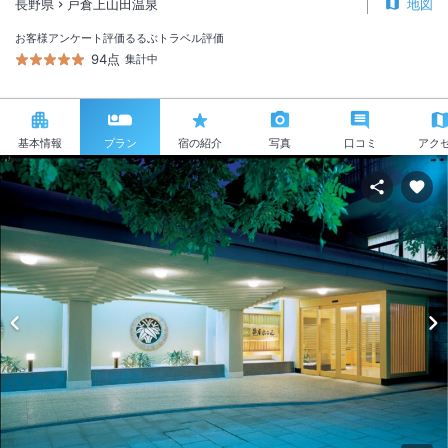
長野県
戸倉上山田温泉
地図
お客様アンケート評価
るるぶトラベル評価
94点
集計中
基本情報
プラン
宿の紹介
写真
口コミ
アク