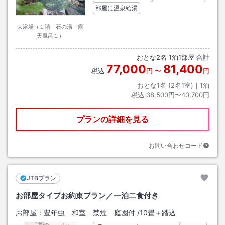
部屋に温泉給湯
大浴場（１階 石の湯 露
天風呂１）
おとな
2
名
1
泊
1
部屋 合計
77,000
81,400
税込
円
〜
円
おとな1名 (
2
名1室)｜
1
泊
税込
38,500円〜40,700円
プランの詳細を見る
お問い合わせコード
JTBプラン
お部屋タイプお約束プラン／一泊二食付き
お部屋：
豊年虫 和室 禁煙 庭園付
/
10畳＋踏込