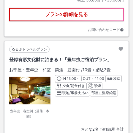
プランの詳細を見る
お問い合わせコード
るるぶトラベルプラン
登録有形文化財に泊まる！「豊年虫ご宿泊プラン」
お部屋：
豊年虫 和室 禁煙 庭園付
/
10畳＋踏込3畳
IN
チェックイン
15:00
～ | OUT
チェックアウト
～
11:00
和室
夕食/朝食付き
禁煙
現地/事前支払い
部屋に温泉給湯
豊年虫 客室例（菖蒲 本
間）
おとな
2
名
1
泊
1
部屋 合計