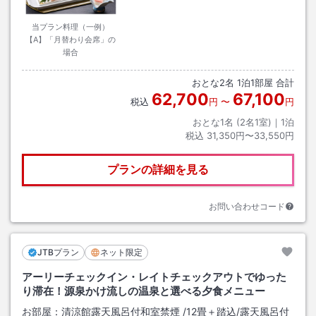
当プラン料理（一例）
【A】「月替わり会席」の
場合
おとな
2
名
1
泊
1
部屋 合計
62,700
67,100
税込
円
〜
円
おとな1名 (
2
名1室)｜
1
泊
税込
31,350円〜33,550円
プランの詳細を見る
お問い合わせコード
JTBプラン
ネット限定
アーリーチェックイン・レイトチェックアウトでゆった
り滞在！源泉かけ流しの温泉と選べる夕食メニュー
お部屋：
清涼館露天風呂付和室禁煙
/
12畳＋踏込
/露天風呂付