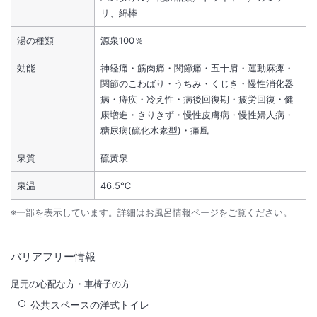
リ、綿棒
湯の種類
源泉100％
効能
神経痛・筋肉痛・関節痛・五十肩・運動麻痺・
関節のこわばり・うちみ・くじき・慢性消化器
病・痔疾・冷え性・病後回復期・疲労回復・健
康増進・きりきず・慢性皮膚病・慢性婦人病・
糖尿病(硫化水素型)・痛風
泉質
硫黄泉
泉温
46.5℃
※一部を表示しています。詳細はお風呂情報ページをご覧ください。
バリアフリー情報
足元の心配な方・車椅子の方
公共スペースの洋式トイレ