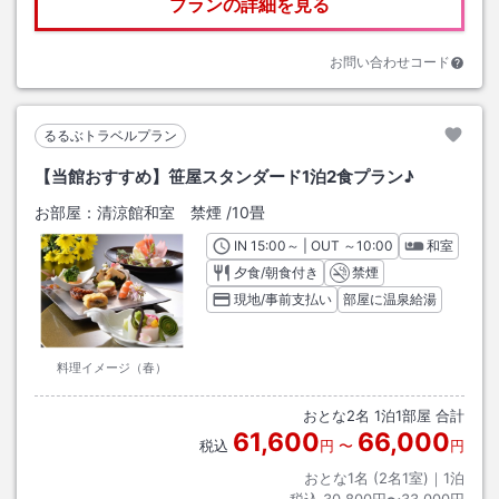
プランの詳細を見る
お問い合わせコード
るるぶトラベルプラン
【当館おすすめ】笹屋スタンダード1泊2食プラン♪
お部屋：
清涼館和室 禁煙
/
10畳
IN
チェックイン
15:00
～ | OUT
チェックアウト
～
10:00
和室
夕食/朝食付き
禁煙
現地/事前支払い
部屋に温泉給湯
料理イメージ（春）
おとな
2
名
1
泊
1
部屋 合計
61,600
66,000
税込
円
〜
円
おとな1名 (
2
名1室)｜
1
泊
税込
30,800円〜33,000円