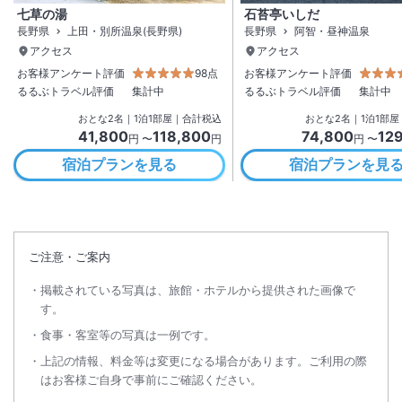
七草の湯
石苔亭いしだ
長野県
上田・別所温泉(長野県)
長野県
阿智・昼神温泉
アクセス
アクセス
お客様アンケート評価
98点
お客様アンケート評価
るるぶトラベル評価
集計中
るるぶトラベル評価
集計中
おとな
2
名
｜
1
泊
1
部屋｜合計税込
おとな
2
名
｜
1
泊
1
部屋
41,800
118,800
74,800
12
円 〜
円
円 〜
宿泊プランを見る
宿泊プランを見
ご注意・ご案内
掲載されている写真は、旅館・ホテルから提供された画像で
す。
食事・客室等の写真は一例です。
上記の情報、料金等は変更になる場合があります。ご利用の際
はお客様ご自身で事前にご確認ください。