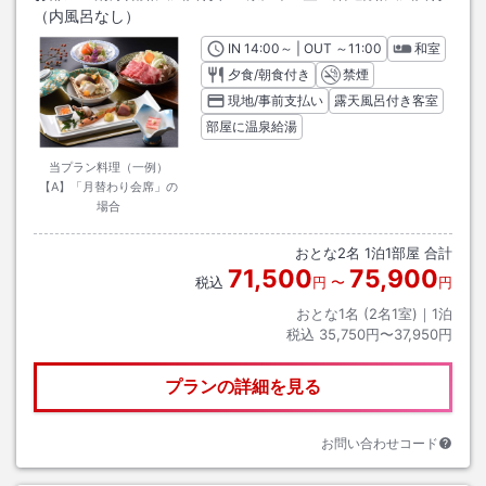
（内風呂なし）
IN
チェックイン
14:00
～ | OUT
チェックアウト
～
11:00
和室
夕食/朝食付き
禁煙
現地/事前支払い
露天風呂付き客室
部屋に温泉給湯
当プラン料理（一例）
【A】「月替わり会席」の
場合
おとな
2
名
1
泊
1
部屋 合計
71,500
75,900
税込
円
〜
円
おとな1名 (
2
名1室)｜
1
泊
税込
35,750円〜37,950円
プランの詳細を見る
お問い合わせコード