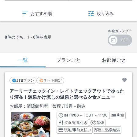
おすすめ順
絞り込み
料金カレンダー
8
件のうち、
1～8
件を表示
一覧
プランごと
お部屋ごと
JTBプラン
ネット限定
アーリーチェックイン・レイトチェックアウトでゆった
り滞在！源泉かけ流しの温泉と選べる夕食メニュー
お部屋：
清涼館和室 禁煙
/
10畳＋踏込
IN
チェックイン
14:00
～ | OUT
チェックアウト
～
11:00
和室
夕食/朝食付き
禁煙
現地/事前支払い
部屋に温泉給湯