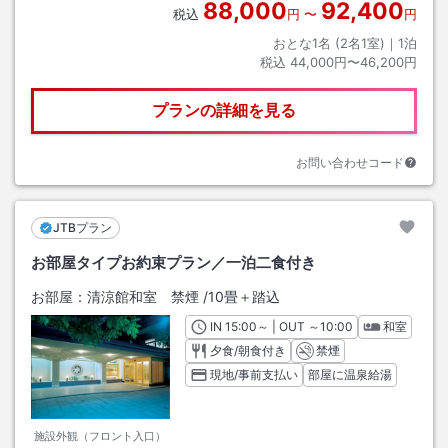
88,000
92,400
税込
円
〜
円
おとな1名 (
2
名1室)｜
1
泊
税込
44,000円〜46,200円
プランの詳細を見る
お問い合わせコード
JTBプラン
お部屋タイプお約束プラン／一泊二食付き
お部屋：
清涼館和室 禁煙
/
10畳＋踏込
IN
チェックイン
15:00
～ | OUT
チェックアウト
～
10:00
和室
夕食/朝食付き
禁煙
現地/事前支払い
部屋に温泉給湯
施設外観（フロント入口）