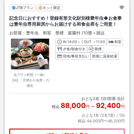
JTBプラン
ネット限定
記念日におすすめ！登録有形文化財別棟豊年虫◆お食事
は豊年虫専用厨房からお届けする和食会席をご用意！
お部屋：
豊年虫 和室 禁煙 庭園付
/
10畳＋踏込
IN
チェックイン
14:00
～ | OUT
チェックアウト
～
11:00
和室
夕食/朝食付き
禁煙
現地/事前支払い
部屋に温泉給湯
当プラン料理（一例）
【A】「月替わり会席」の
場合
おとな
2
名
1
泊
1
部屋 合計
88,000
92,400
税込
円
〜
円
おとな1名 (
2
名1室)｜
1
泊
税込
44,000円〜46,200円