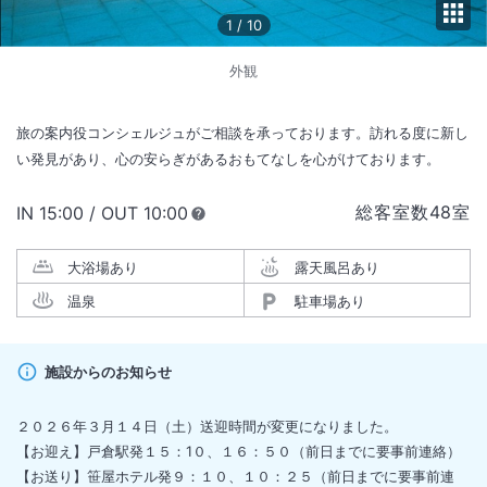
1
/
10
外観
旅の案内役コンシェルジュがご相談を承っております。訪れる度に新し
い発見があり、心の安らぎがあるおもてなしを心がけております。
総客室数
48
室
IN
チェックイン
15:00
/ OUT
チェックアウト
10:00
大浴場あり
露天風呂あり
温泉
駐車場あり
施設からのお知らせ
２０２６年３月１４日（土）送迎時間が変更になりました。
【お迎え】戸倉駅発１５：1０、１６：５０（前日までに要事前連絡）
【お送り】笹屋ホテル発９：１０、１０：２５（前日までに要事前連