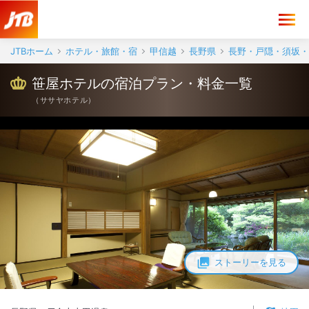
JTBホーム
ホテル・旅館・宿
甲信越
長野県
長野・戸隠・須坂・
笹屋ホテルの宿泊プラン・料金一覧
（
ササヤホテル
）
ストーリーを見る