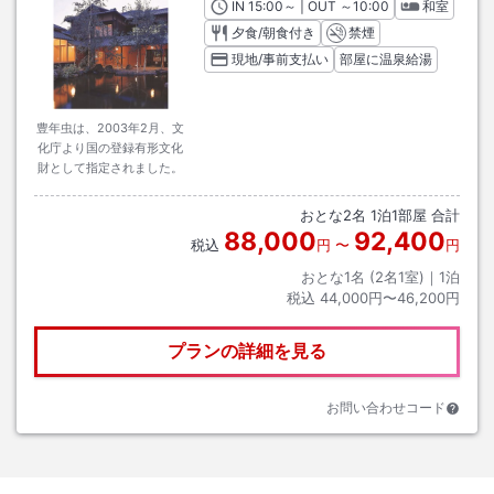
IN
チェックイン
15:00
～ | OUT
チェックアウト
～
10:00
和室
夕食/朝食付き
禁煙
現地/事前支払い
部屋に温泉給湯
豊年虫は、2003年2月、文
化庁より国の登録有形文化
財として指定されました。
おとな
2
名
1
泊
1
部屋 合計
88,000
92,400
税込
円
〜
円
おとな1名 (
2
名1室)｜
1
泊
税込
44,000円〜46,200円
プランの詳細を見る
お問い合わせコード