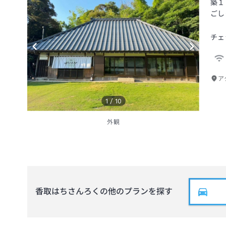
築１
ごし
チェ
ア
1
/
10
外観
香取はちさんろく
の他のプランを探す