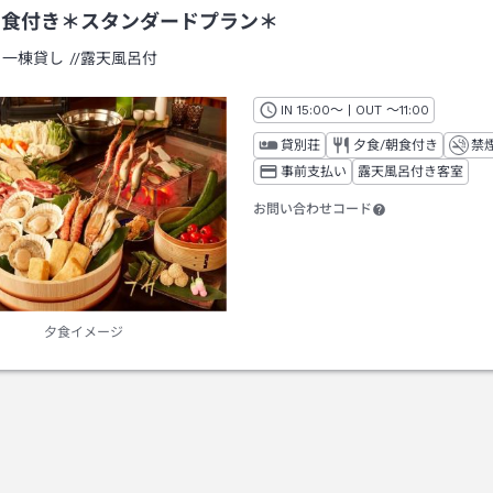
2食付き＊スタンダードプラン＊
：
一棟貸し
/
/露天風呂付
IN
チェックイン
15:00
～ | OUT
チェックアウト
～
11:00
貸別荘
夕食/朝食付き
禁
事前支払い
露天風呂付き客室
お問い合わせコード
夕食イメージ