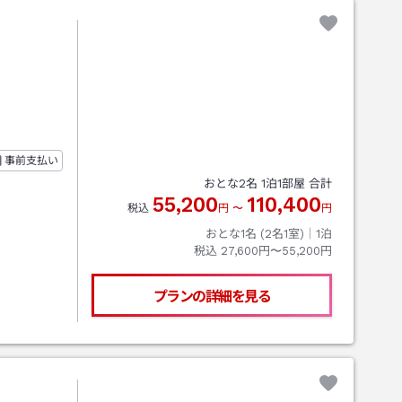
事前支払い
おとな
2
名
1
泊
1
部屋 合計
55,200
110,400
税込
円
〜
円
おとな1名 (
2
名1室)｜
1
泊
税込
27,600円〜55,200円
プランの詳細を見る