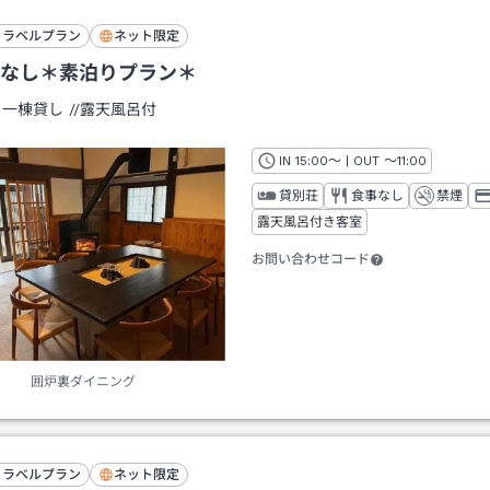
トラベルプラン
ネット限定
なし＊素泊りプラン＊
：
一棟貸し
/
/露天風呂付
IN
チェックイン
15:00
～ | OUT
チェックアウト
～
11:00
貸別荘
食事なし
禁煙
露天風呂付き客室
お問い合わせコード
囲炉裏ダイニング
トラベルプラン
ネット限定