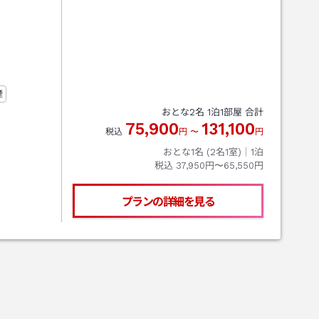
煙
おとな
2
名
1
泊
1
部屋 合計
75,900
131,100
税込
円
〜
円
おとな1名 (
2
名1室)｜
1
泊
税込
37,950円〜65,550円
プランの詳細を見る