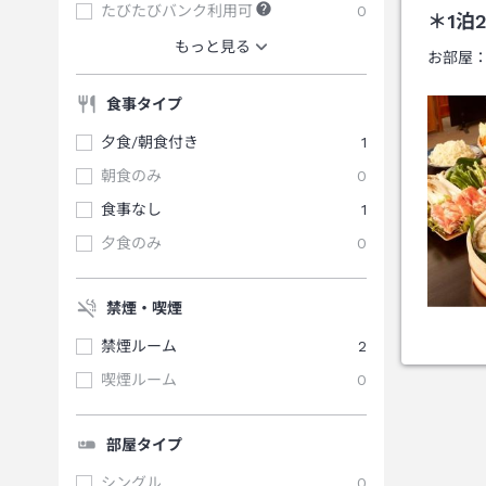
たびたびバンク利用可
0
＊1泊
もっと見る
お部屋
食事タイプ
夕食/朝食付き
1
朝食のみ
0
食事なし
1
夕食のみ
0
禁煙・喫煙
禁煙ルーム
2
喫煙ルーム
0
部屋タイプ
シングル
0