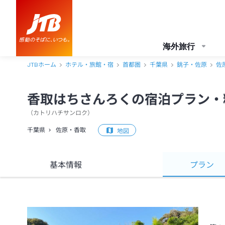
海外旅行
JTBホーム
ホテル・旅館・宿
首都圏
千葉県
銚子・佐原
佐
香取はちさんろくの宿泊プラン・
（
カトリハチサンロク
）
千葉県
佐原・香取
地図
基本情報
プラン