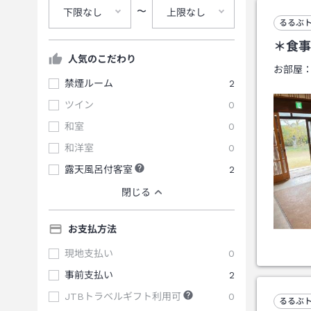
〜
下限なし
上限なし
るるぶ
＊食事
人気のこだわり
お部屋
禁煙ルーム
2
ツイン
0
和室
0
和洋室
0
露天風呂付客室
2
閉じる
お支払方法
現地支払い
0
事前支払い
2
JTBトラベルギフト利用可
0
るるぶ