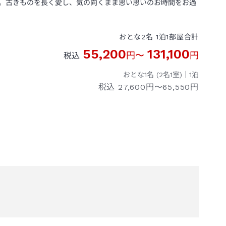
。古きものを長く愛し、気の向くまま思い思いのお時間をお過
おとな
2
名
1
泊
1
部屋
合計
55,200
131,100
円
〜
円
税込
おとな1名 (
2
名1室)｜
1
泊
税込
27,600円〜65,550円