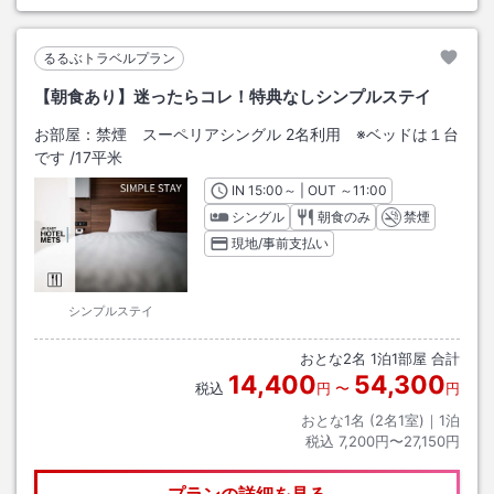
るるぶトラベルプラン
【朝食あり】迷ったらコレ！特典なしシンプルステイ
お部屋：
禁煙 スーペリアシングル 2名利用 ※ベッドは１台
です
/
17平米
IN
チェックイン
15:00
～ | OUT
チェックアウト
～
11:00
シングル
朝食のみ
禁煙
現地/事前支払い
シンプルステイ
おとな
2
名
1
泊
1
部屋 合計
14,400
54,300
税込
円
〜
円
おとな1名 (
2
名1室)｜
1
泊
税込
7,200円〜27,150円
プランの詳細を見る