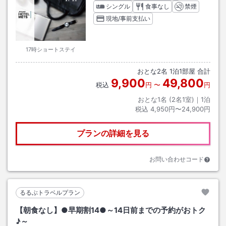
シングル
食事なし
禁煙
現地/事前支払い
17時ショートステイ
おとな
2
名
1
泊
1
部屋 合計
9,900
49,800
税込
円
〜
円
おとな1名 (
2
名1室)｜
1
泊
税込
4,950円〜24,900円
プランの詳細を見る
お問い合わせコード
るるぶトラベルプラン
【朝食なし】●早期割14●～14日前までの予約がおトク
♪～