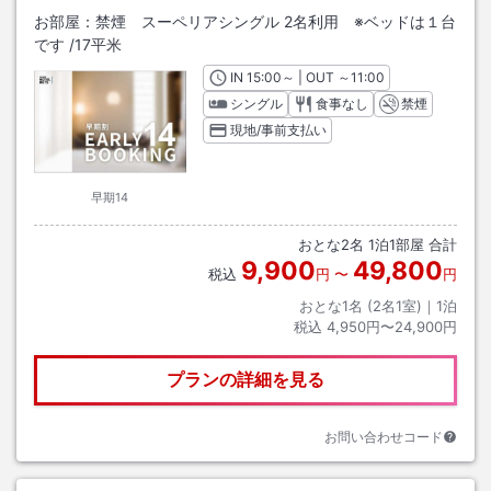
お部屋：
禁煙 スーペリアシングル 2名利用 ※ベッドは１台
です
/
17平米
IN
チェックイン
15:00
～ | OUT
チェックアウト
～
11:00
シングル
食事なし
禁煙
現地/事前支払い
早期14
おとな
2
名
1
泊
1
部屋 合計
9,900
49,800
税込
円
〜
円
おとな1名 (
2
名1室)｜
1
泊
税込
4,950円〜24,900円
プランの詳細を見る
お問い合わせコード