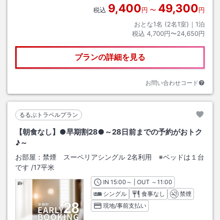
9,400
49,300
税込
円
〜
円
おとな1名 (
2
名1室)｜
1
泊
税込
4,700円〜24,650円
プランの詳細を見る
お問い合わせコード
るるぶトラベルプラン
【朝食なし】●早期割28●～28日前までの予約がおトク
♪～
お部屋：
禁煙 スーペリアシングル 2名利用 ※ベッドは１台
です
/
17平米
IN
チェックイン
15:00
～ | OUT
チェックアウト
～
11:00
シングル
食事なし
禁煙
現地/事前支払い