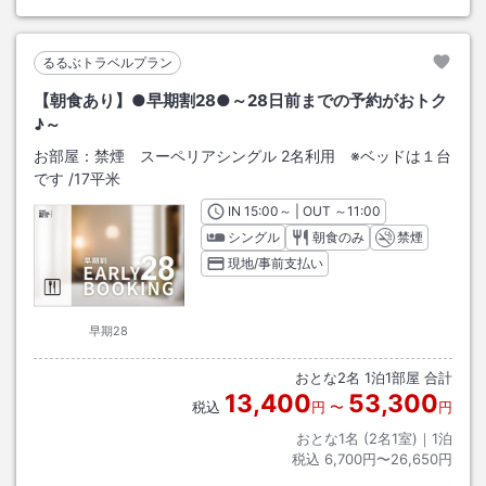
るるぶトラベルプラン
【朝食あり】●早期割28●～28日前までの予約がおトク
♪～
お部屋：
禁煙 スーペリアシングル 2名利用 ※ベッドは１台
です
/
17平米
IN
チェックイン
15:00
～ | OUT
チェックアウト
～
11:00
シングル
朝食のみ
禁煙
現地/事前支払い
早期28
おとな
2
名
1
泊
1
部屋 合計
13,400
53,300
税込
円
〜
円
おとな1名 (
2
名1室)｜
1
泊
税込
6,700円〜26,650円