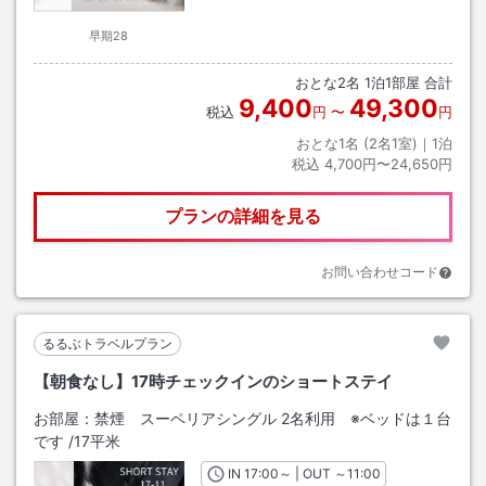
早期28
おとな
2
名
1
泊
1
部屋 合計
9,400
49,300
税込
円
〜
円
おとな1名 (
2
名1室)｜
1
泊
税込
4,700円〜24,650円
プランの詳細を見る
お問い合わせコード
るるぶトラベルプラン
【朝食なし】17時チェックインのショートステイ
お部屋：
禁煙 スーペリアシングル 2名利用 ※ベッドは１台
です
/
17平米
IN
チェックイン
17:00
～ | OUT
チェックアウト
～
11:00