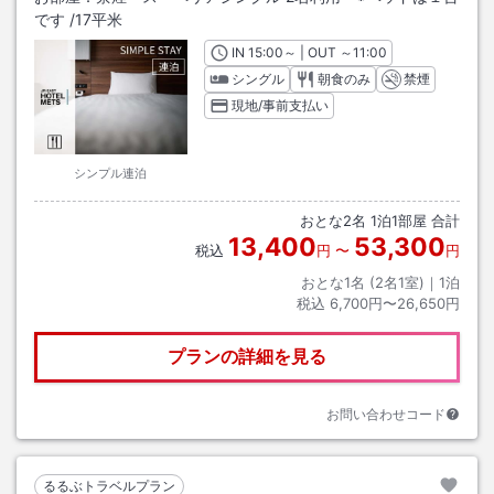
です
/
17平米
IN
チェックイン
15:00
～ | OUT
チェックアウト
～
11:00
シングル
朝食のみ
禁煙
現地/事前支払い
シンプル連泊
おとな
2
名
1
泊
1
部屋 合計
13,400
53,300
税込
円
〜
円
おとな1名 (
2
名1室)｜
1
泊
税込
6,700円〜26,650円
プランの詳細を見る
お問い合わせコード
るるぶトラベルプラン