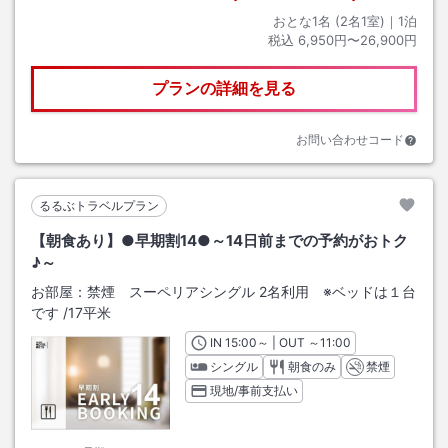
おとな1名 (
2
名1室)｜
1
泊
税込
6,950円〜26,900円
プランの詳細を見る
お問い合わせコード
るるぶトラベルプラン
【朝食あり】●早期割14●～14日前までの予約がおトク
♪～
お部屋：
禁煙 スーペリアシングル 2名利用 ※ベッドは１台
です
/
17平米
IN
チェックイン
15:00
～ | OUT
チェックアウト
～
11:00
シングル
朝食のみ
禁煙
現地/事前支払い