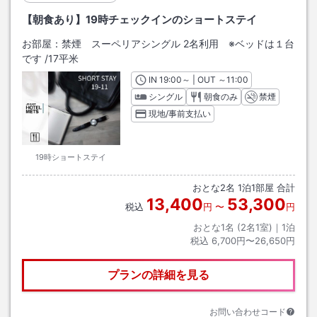
【朝食あり】19時チェックインのショートステイ
お部屋：
禁煙 スーペリアシングル 2名利用 ※ベッドは１台
です
/
17平米
IN
チェックイン
19:00
～ | OUT
チェックアウト
～
11:00
シングル
朝食のみ
禁煙
現地/事前支払い
19時ショートステイ
おとな
2
名
1
泊
1
部屋 合計
13,400
53,300
税込
円
〜
円
おとな1名 (
2
名1室)｜
1
泊
税込
6,700円〜26,650円
プランの詳細を見る
お問い合わせコード