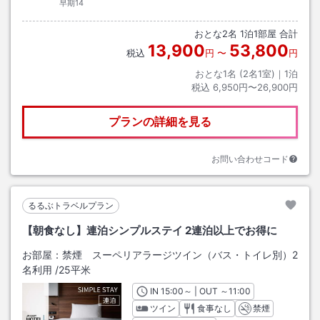
早期14
おとな
2
名
1
泊
1
部屋 合計
13,900
53,800
税込
円
〜
円
おとな1名 (
2
名1室)｜
1
泊
税込
6,950円〜26,900円
プランの詳細を見る
お問い合わせコード
るるぶトラベルプラン
【朝食なし】連泊シンプルステイ 2連泊以上でお得に
お部屋：
禁煙 スーペリアラージツイン（バス・トイレ別）2
名利用
/
25平米
IN
チェックイン
15:00
～ | OUT
チェックアウト
～
11:00
ツイン
食事なし
禁煙