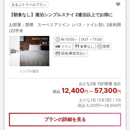
るるぶトラベルプラン
【朝食なし】連泊シンプルステイ 2連泊以上でお得に
お部屋：
禁煙 スーペリアツイン（バス・トイレ別）2名利用
/
22平米
IN
チェックイン
15:00
～ | OUT
チェックアウト
～
11:00
ツイン
食事なし
禁煙
現地/事前支払い
シンプル連泊
おとな
2
名
1
泊
1
部屋 合計
12,400
57,300
税込
円
〜
円
おとな1名 (
2
名1室)｜
1
泊
税込
6,200円〜28,650円
プランの詳細を見る