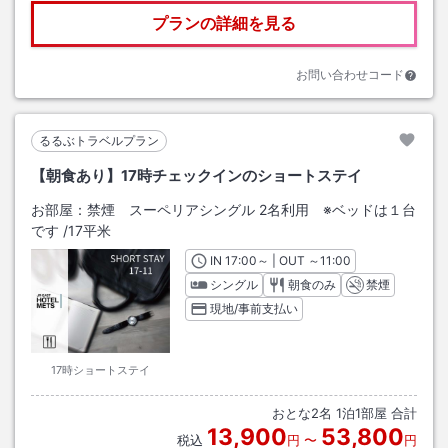
プランの詳細を見る
お問い合わせコード
るるぶトラベルプラン
【朝食あり】17時チェックインのショートステイ
お部屋：
禁煙 スーペリアシングル 2名利用 ※ベッドは１台
です
/
17平米
IN
チェックイン
17:00
～ | OUT
チェックアウト
～
11:00
シングル
朝食のみ
禁煙
現地/事前支払い
17時ショートステイ
おとな
2
名
1
泊
1
部屋 合計
13,900
53,800
税込
円
〜
円