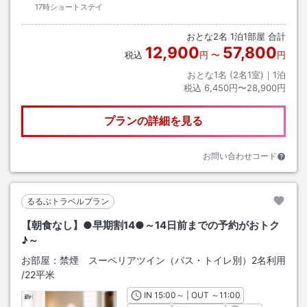
17時ショートステイ
おとな
2
名
1
泊
1
部屋 合計
12,900
57,800
税込
円
〜
円
おとな1名 (
2
名1室)｜
1
泊
税込
6,450円〜28,900円
プランの詳細を見る
お問い合わせコード
るるぶトラベルプラン
【朝食なし】●早期割14●～14日前までの予約がおトク
♪～
お部屋：
禁煙 スーペリアツイン（バス・トイレ別）2名利用
/
22平米
IN
チェックイン
15:00
～ | OUT
チェックアウト
～
11:00