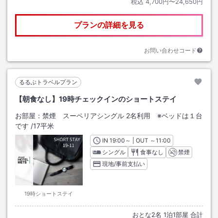
税込
4,700円〜24,650円
プランの詳細を見る
お問い合わせコード
るるぶトラベルプラン
【朝食なし】19時チェックインのショートステイ
お部屋：
禁煙 スーペリアシングル 2名利用 ※ベッドは１台
です
/
17平米
IN
チェックイン
19:00
～ | OUT
チェックアウト
～
11:00
シングル
食事なし
禁煙
現地/事前支払い
19時ショートステイ
おとな
2
名
1
泊
1
部屋 合計