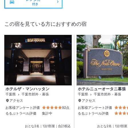
付き
この宿を見ている方におすすめの宿
ホテルザ・マンハッタン
ホテルニューオータニ幕張
千葉県
千葉市郊外・幕張
千葉県
千葉市郊外・幕張
アクセス
アクセス
お客様アンケート評価
92点
お客様アンケート評価
るるぶトラベル評価
集計中
るるぶトラベル評価
おとな
2
名
｜
1
泊
1
部屋｜合計税込
おとな
2
名
｜
1
泊
1
部屋