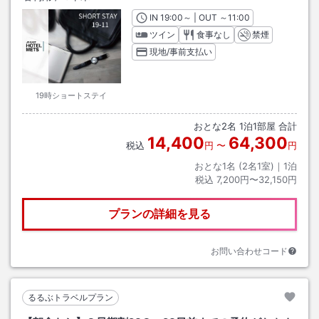
IN
チェックイン
19:00
～ | OUT
チェックアウト
～
11:00
ツイン
食事なし
禁煙
現地/事前支払い
19時ショートステイ
おとな
2
名
1
泊
1
部屋 合計
14,400
64,300
税込
円
〜
円
おとな1名 (
2
名1室)｜
1
泊
税込
7,200円〜32,150円
プランの詳細を見る
お問い合わせコード
るるぶトラベルプラン