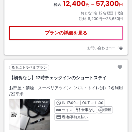
12,400
57,300
税込
円
〜
円
おとな1名 (
2
名1室)｜
1
泊
税込
6,200円〜28,650円
プランの詳細を見る
お問い合わせコード
るるぶトラベルプラン
【朝食なし】17時チェックインのショートステイ
お部屋：
禁煙 スーペリアツイン（バス・トイレ別）2名利用
/
22平米
IN
チェックイン
17:00
～ | OUT
チェックアウト
～
11:00
ツイン
食事なし
禁煙
現地/事前支払い