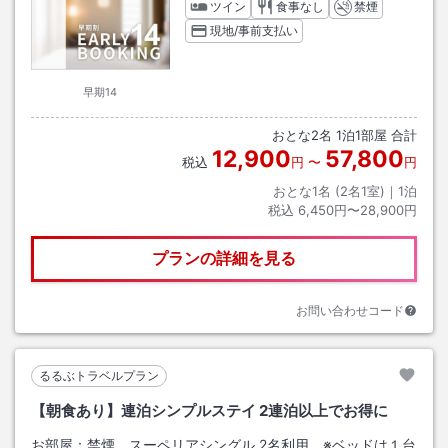
ツイン
食事なし
禁煙
現地/事前支払い
早期14
おとな
2
名
1
泊
1
部屋 合計
12,900
57,800
税込
円
〜
円
おとな1名 (
2
名1室)｜
1
泊
税込
6,450円〜28,900円
プランの詳細を見る
お問い合わせコード
るるぶトラベルプラン
【朝食あり】連泊シンプルステイ 2連泊以上でお得に
お部屋：
禁煙 スーペリアシングル 2名利用 ※ベッドは１台