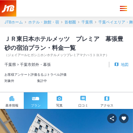
JTBホーム
ホテル・旅館・宿
首都圏
千葉県
千葉ベイエリア・舞
ＪＲ東日本ホテルメッツ プレミア 幕張豊
砂の宿泊プラン・料金一覧
（
ジェイアールヒガシニホンホテルメッツプレミアマクハリトヨスナ
）
千葉県
千葉市郊外・幕張
地図
お客様アンケート評価
るるぶトラベル評価
対象外
集計中
基本情報
プラン
写真
口コミ
アクセス