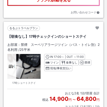
お問い合わせコード
るるぶトラベルプラン
【朝食なし】17時チェックインのショートステイ
お部屋：
禁煙 スーペリアラージツイン（バス・トイレ別）2
名利用
/
25平米
IN
チェックイン
17:00
～ | OUT
チェックアウト
～
11:00
ツイン
食事なし
禁煙
現地/事前支払い
17時ショートステイ
おとな
2
名
1
泊
1
部屋 合計
14,900
64,800
税込
円
〜
円
おとな1名 (
2
名1室)｜
1
泊