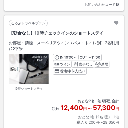
お問い合わせコード
るるぶトラベルプラン
【朝食なし】19時チェックインのショートステイ
お部屋：
禁煙 スーペリアツイン（バス・トイレ別）2名利用
/
22平米
IN
チェックイン
19:00
～ | OUT
チェックアウト
～
11:00
ツイン
食事なし
禁煙
現地/事前支払い
19時ショートステイ
おとな
2
名
1
泊
1
部屋 合計
12,400
57,300
税込
円
〜
円
おとな1名 (
2
名1室)｜
1
泊
税込
6,200円〜28,650円