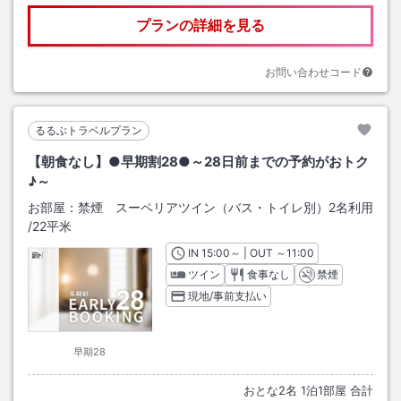
プランの詳細を見る
お問い合わせコード
るるぶトラベルプラン
【朝食なし】●早期割28●～28日前までの予約がおトク
♪～
お部屋：
禁煙 スーペリアツイン（バス・トイレ別）2名利用
/
22平米
IN
チェックイン
15:00
～ | OUT
チェックアウト
～
11:00
ツイン
食事なし
禁煙
現地/事前支払い
早期28
おとな
2
名
1
泊
1
部屋 合計