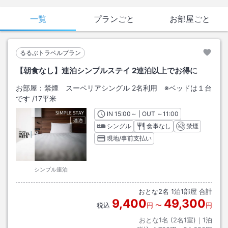
一覧
プランごと
お部屋ごと
るるぶトラベルプラン
【朝食なし】連泊シンプルステイ 2連泊以上でお得に
お部屋：
禁煙 スーペリアシングル 2名利用 ※ベッドは１台
です
/
17平米
IN
チェックイン
15:00
～ | OUT
チェックアウト
～
11:00
シングル
食事なし
禁煙
現地/事前支払い
シンプル連泊
おとな
2
名
1
泊
1
部屋 合計
9,400
49,300
税込
円
〜
円
おとな1名 (
2
名1室)｜
1
泊