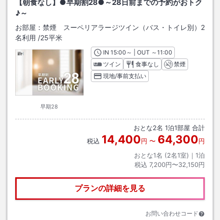
【朝食なし】●早期割28●～28日前までの予約がおトク
♪～
お部屋：
禁煙 スーペリアラージツイン（バス・トイレ別）2
名利用
/
25平米
IN
チェックイン
15:00
～ | OUT
チェックアウト
～
11:00
ツイン
食事なし
禁煙
現地/事前支払い
早期28
おとな
2
名
1
泊
1
部屋 合計
14,400
64,300
税込
円
〜
円
おとな1名 (
2
名1室)｜
1
泊
税込
7,200円〜32,150円
プランの詳細を見る
お問い合わせコード