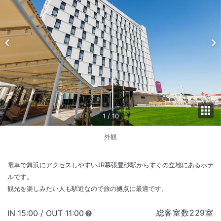
1
/
10
外観
電車で舞浜にアクセスしやすいJR幕張豊砂駅からすぐの立地にあるホテ
ルです。
観光を楽しみたい人も駅近なので旅の拠点に最適です。
総客室数
229
室
IN
チェックイン
15:00
/ OUT
チェックアウト
11:00