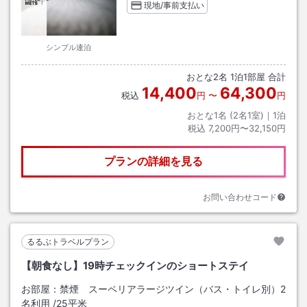
現地/事前支払い
シンプル連泊
おとな
2
名
1
泊
1
部屋 合計
14,400
64,300
税込
円
〜
円
おとな1名 (
2
名1室)｜
1
泊
税込
7,200円〜32,150円
プランの詳細を見る
お問い合わせコード
るるぶトラベルプラン
【朝食なし】19時チェックインのショートステイ
お部屋：
禁煙 スーペリアラージツイン（バス・トイレ別）2
名利用
/
25平米