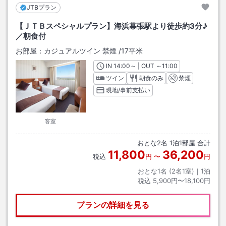
JTBプラン
【ＪＴＢスペシャルプラン】海浜幕張駅より徒歩約3分♪
／朝食付
お部屋：
カジュアルツイン 禁煙
/
17平米
IN
チェックイン
14:00
～ | OUT
チェックアウト
～
11:00
ツイン
朝食のみ
禁煙
現地/事前支払い
客室
おとな
2
名
1
泊
1
部屋 合計
11,800
36,200
税込
円
〜
円
おとな1名 (
2
名1室)｜
1
泊
税込
5,900円〜18,100円
プランの詳細を見る