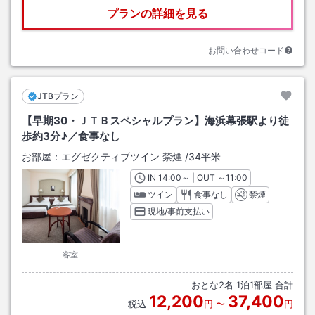
プランの詳細を見る
お問い合わせコード
JTBプラン
【早期30・ＪＴＢスペシャルプラン】海浜幕張駅より徒
歩約3分♪／食事なし
お部屋：
エグゼクティブツイン 禁煙
/
34平米
IN
チェックイン
14:00
～ | OUT
チェックアウト
～
11:00
ツイン
食事なし
禁煙
現地/事前支払い
客室
おとな
2
名
1
泊
1
部屋 合計
12,200
37,400
税込
円
〜
円