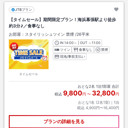
JTBプラン
【タイムセール】期間限定プラン！海浜幕張駅より徒歩
約3分♪／食事なし
お部屋：
スタイリッシュツイン 禁煙
/
26平米
IN
チェックイン
14:00
～ | OUT
チェックアウト
～
11:00
ツイン
食事なし
禁煙
現地/事前支払い
タイムセール
おとな
2
名
1
泊
1
部屋 合計
9,800
32,800
税込
円
〜
円
おとな1名 (
2
名1室)｜
1
泊
税込
4,900円〜16,400円
プランの詳細を見る