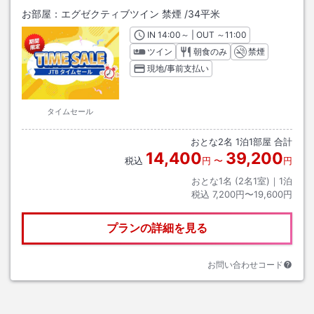
お部屋：
エグゼクティブツイン 禁煙
/
34平米
IN
チェックイン
14:00
～ | OUT
チェックアウト
～
11:00
ツイン
朝食のみ
禁煙
現地/事前支払い
タイムセール
おとな
2
名
1
泊
1
部屋 合計
14,400
39,200
税込
円
〜
円
おとな1名 (
2
名1室)｜
1
泊
税込
7,200円〜19,600円
プランの詳細を見る
お問い合わせコード