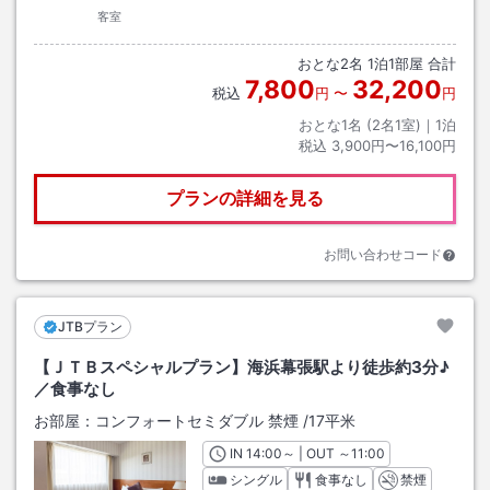
客室
おとな
2
名
1
泊
1
部屋 合計
7,800
32,200
税込
円
〜
円
おとな1名 (
2
名1室)｜
1
泊
税込
3,900円〜16,100円
プランの詳細を見る
お問い合わせコード
JTBプラン
【ＪＴＢスペシャルプラン】海浜幕張駅より徒歩約3分♪
／食事なし
お部屋：
コンフォートセミダブル 禁煙
/
17平米
IN
チェックイン
14:00
～ | OUT
チェックアウト
～
11:00
シングル
食事なし
禁煙