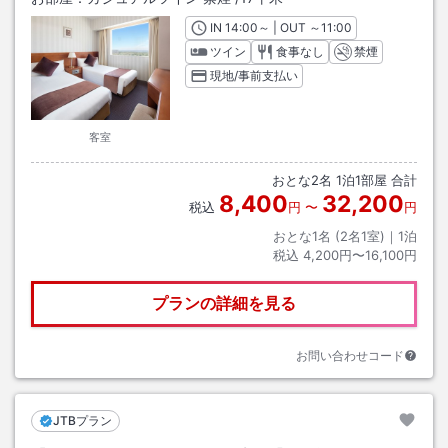
IN
チェックイン
14:00
～ | OUT
チェックアウト
～
11:00
ツイン
食事なし
禁煙
現地/事前支払い
客室
おとな
2
名
1
泊
1
部屋 合計
8,400
32,200
税込
円
〜
円
おとな1名 (
2
名1室)｜
1
泊
税込
4,200円〜16,100円
プランの詳細を見る
お問い合わせコード
JTBプラン