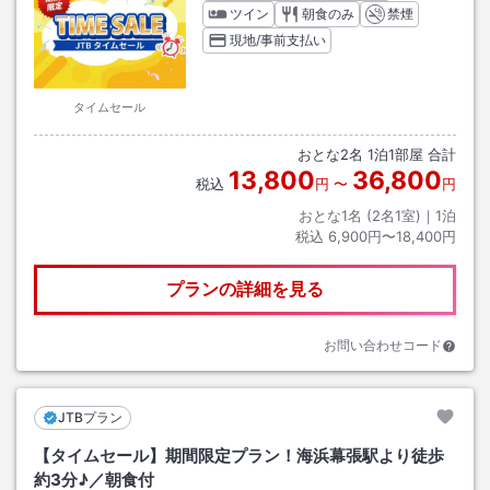
ツイン
朝食のみ
禁煙
現地/事前支払い
タイムセール
おとな
2
名
1
泊
1
部屋 合計
13,800
36,800
税込
円
〜
円
おとな1名 (
2
名1室)｜
1
泊
税込
6,900円〜18,400円
プランの詳細を見る
お問い合わせコード
JTBプラン
【タイムセール】期間限定プラン！海浜幕張駅より徒歩
約3分♪／朝食付