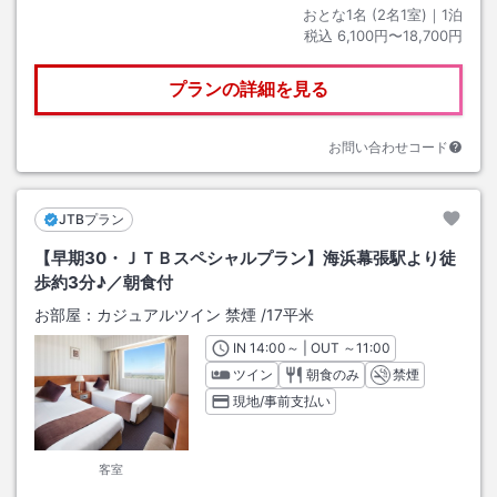
おとな1名 (
2
名1室)｜
1
泊
税込
6,100円〜18,700円
プランの詳細を見る
お問い合わせコード
JTBプラン
【早期30・ＪＴＢスペシャルプラン】海浜幕張駅より徒
歩約3分♪／朝食付
お部屋：
カジュアルツイン 禁煙
/
17平米
IN
チェックイン
14:00
～ | OUT
チェックアウト
～
11:00
ツイン
朝食のみ
禁煙
現地/事前支払い
客室