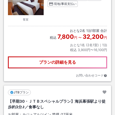
現地/事前支払い
客室
おとな
2
名
1
泊
1
部屋 合計
7,800
32,200
税込
円
〜
円
おとな1名 (
2
名1室)｜
1
泊
税込
3,900円〜16,100円
プランの詳細を見る
お問い合わせコード
JTBプラン
【早期30・ＪＴＢスペシャルプラン】海浜幕張駅より徒
歩約3分♪／食事なし
お部屋：
カジュアルツイン 禁煙
/
17平米