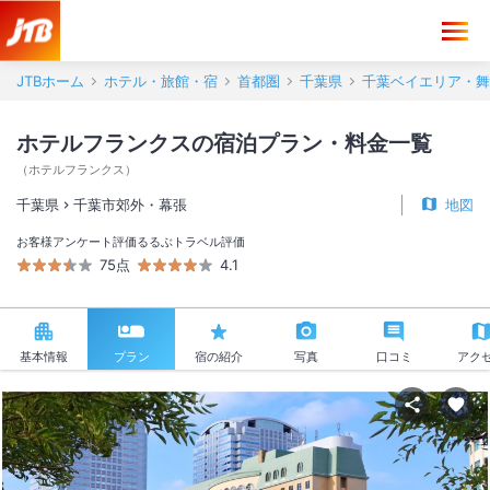
JTBホーム
ホテル・旅館・宿
首都圏
千葉県
千葉ベイエリア・舞
ホテルフランクスの宿泊プラン・料金一覧
（
ホテルフランクス
）
千葉県
千葉市郊外・幕張
地図
お客様アンケート評価
るるぶトラベル評価
75点
4.1
基本情報
プラン
宿の紹介
写真
口コミ
アク