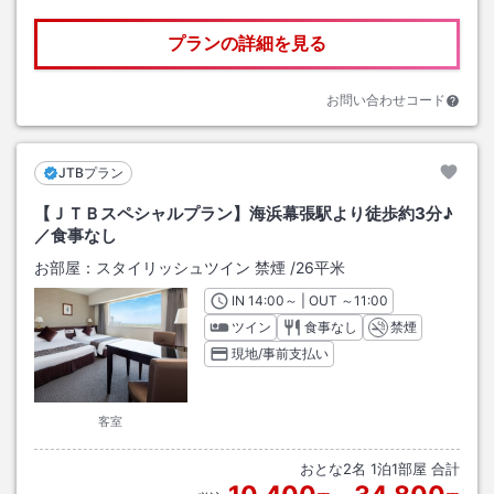
プランの詳細を見る
お問い合わせコード
JTBプラン
【ＪＴＢスペシャルプラン】海浜幕張駅より徒歩約3分♪
／食事なし
お部屋：
スタイリッシュツイン 禁煙
/
26平米
IN
チェックイン
14:00
～ | OUT
チェックアウト
～
11:00
ツイン
食事なし
禁煙
現地/事前支払い
客室
おとな
2
名
1
泊
1
部屋 合計