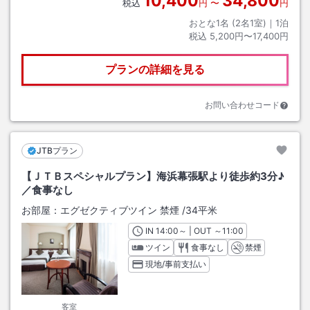
10,400
34,800
税込
円
〜
円
おとな1名 (
2
名1室)｜
1
泊
税込
5,200円〜17,400円
プランの詳細を見る
お問い合わせコード
JTBプラン
【ＪＴＢスペシャルプラン】海浜幕張駅より徒歩約3分♪
／食事なし
お部屋：
エグゼクティブツイン 禁煙
/
34平米
IN
チェックイン
14:00
～ | OUT
チェックアウト
～
11:00
ツイン
食事なし
禁煙
現地/事前支払い
客室