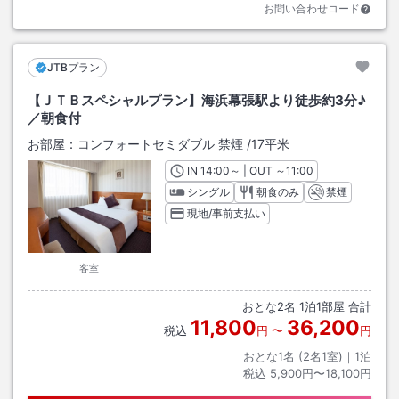
お問い合わせコード
JTBプラン
【ＪＴＢスペシャルプラン】海浜幕張駅より徒歩約3分♪
／朝食付
お部屋：
コンフォートセミダブル 禁煙
/
17平米
IN
チェックイン
14:00
～ | OUT
チェックアウト
～
11:00
シングル
朝食のみ
禁煙
現地/事前支払い
客室
おとな
2
名
1
泊
1
部屋 合計
11,800
36,200
税込
円
〜
円
おとな1名 (
2
名1室)｜
1
泊
税込
5,900円〜18,100円