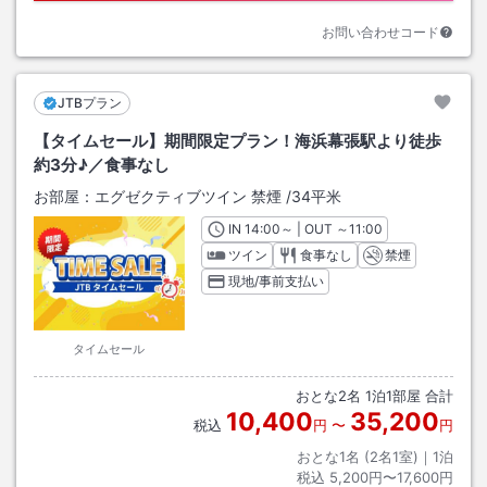
お問い合わせコード
JTBプラン
【タイムセール】期間限定プラン！海浜幕張駅より徒歩
約3分♪／食事なし
お部屋：
エグゼクティブツイン 禁煙
/
34平米
IN
チェックイン
14:00
～ | OUT
チェックアウト
～
11:00
ツイン
食事なし
禁煙
現地/事前支払い
タイムセール
おとな
2
名
1
泊
1
部屋 合計
10,400
35,200
税込
円
〜
円
おとな1名 (
2
名1室)｜
1
泊
税込
5,200円〜17,600円