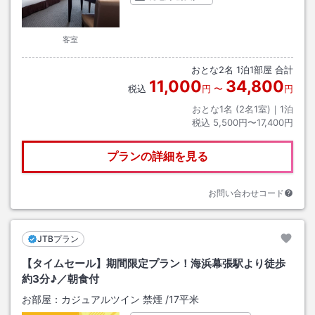
客室
おとな
2
名
1
泊
1
部屋 合計
11,000
34,800
税込
円
〜
円
おとな1名 (
2
名1室)｜
1
泊
税込
5,500円〜17,400円
プランの詳細を見る
お問い合わせコード
JTBプラン
【タイムセール】期間限定プラン！海浜幕張駅より徒歩
約3分♪／朝食付
お部屋：
カジュアルツイン 禁煙
/
17平米