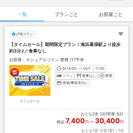
一覧
プランごと
お部屋ごと
JTBプラン
【タイムセール】期間限定プラン！海浜幕張駅より徒歩
約3分♪／食事なし
お部屋：
カジュアルツイン 禁煙
/
17平米
IN
チェックイン
14:00
～ | OUT
チェックアウト
～
11:00
ツイン
食事なし
禁煙
現地/事前支払い
タイムセール
おとな
2
名
1
泊
1
部屋 合計
7,400
30,400
税込
円
〜
円
おとな1名 (
2
名1室)｜
1
泊