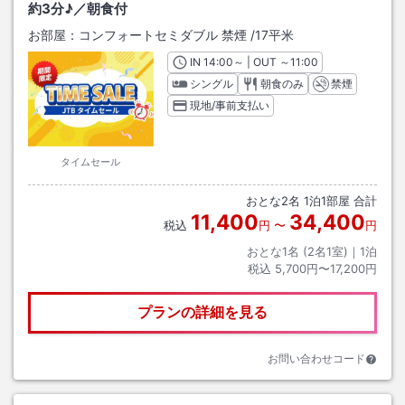
約3分♪／朝食付
お部屋：
コンフォートセミダブル 禁煙
/
17平米
IN
チェックイン
14:00
～ | OUT
チェックアウト
～
11:00
シングル
朝食のみ
禁煙
現地/事前支払い
タイムセール
おとな
2
名
1
泊
1
部屋 合計
11,400
34,400
税込
円
〜
円
おとな1名 (
2
名1室)｜
1
泊
税込
5,700円〜17,200円
プランの詳細を見る
お問い合わせコード