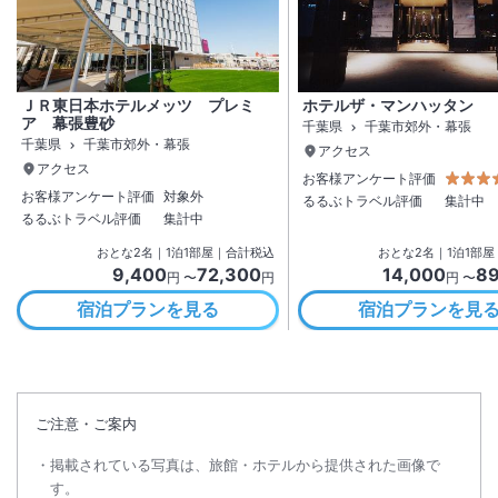
ＪＲ東日本ホテルメッツ プレミ
ホテルザ・マンハッタン
ア 幕張豊砂
千葉県
千葉市郊外・幕張
千葉県
千葉市郊外・幕張
アクセス
アクセス
お客様アンケート評価
お客様アンケート評価
対象外
るるぶトラベル評価
集計中
るるぶトラベル評価
集計中
おとな
2
名
｜
1
泊
1
部屋｜合計税込
おとな
2
名
｜
1
泊
1
部屋
9,400
72,300
14,000
89
円 〜
円
円 〜
宿泊プランを見る
宿泊プランを見
ご注意・ご案内
掲載されている写真は、旅館・ホテルから提供された画像で
す。