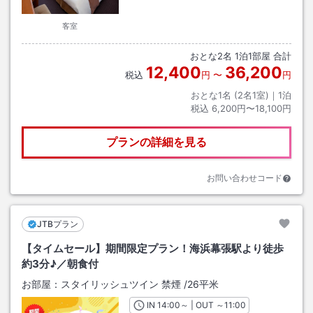
客室
おとな
2
名
1
泊
1
部屋 合計
12,400
36,200
税込
円
〜
円
おとな1名 (
2
名1室)｜
1
泊
税込
6,200円〜18,100円
プランの詳細を見る
お問い合わせコード
JTBプラン
【タイムセール】期間限定プラン！海浜幕張駅より徒歩
約3分♪／朝食付
お部屋：
スタイリッシュツイン 禁煙
/
26平米
IN
チェックイン
14:00
～ | OUT
チェックアウト
～
11:00