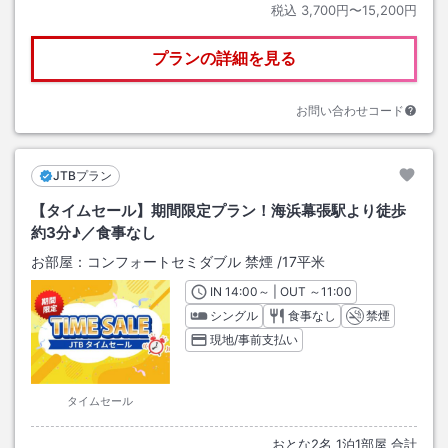
税込
3,700円〜15,200円
プランの詳細を見る
お問い合わせコード
JTBプラン
【タイムセール】期間限定プラン！海浜幕張駅より徒歩
約3分♪／食事なし
お部屋：
コンフォートセミダブル 禁煙
/
17平米
IN
チェックイン
14:00
～ | OUT
チェックアウト
～
11:00
シングル
食事なし
禁煙
現地/事前支払い
タイムセール
おとな
2
名
1
泊
1
部屋 合計