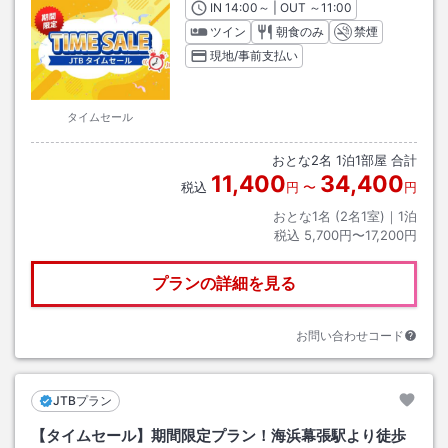
IN
チェックイン
14:00
～ | OUT
チェックアウト
～
11:00
ツイン
朝食のみ
禁煙
現地/事前支払い
タイムセール
おとな
2
名
1
泊
1
部屋 合計
11,400
34,400
税込
円
〜
円
おとな1名 (
2
名1室)｜
1
泊
税込
5,700円〜17,200円
プランの詳細を見る
お問い合わせコード
JTBプラン
【タイムセール】期間限定プラン！海浜幕張駅より徒歩