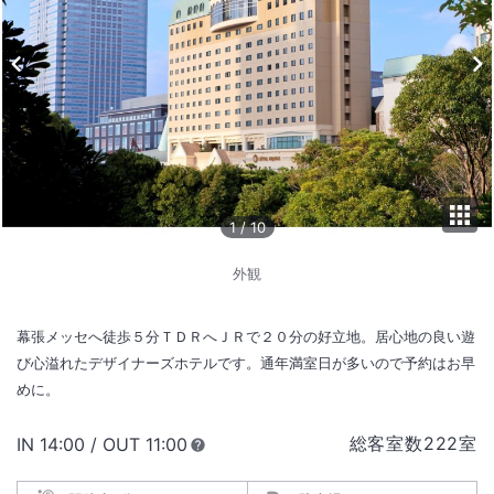
1
/
10
外観
幕張メッセへ徒歩５分ＴＤＲへＪＲで２０分の好立地。居心地の良い遊
び心溢れたデザイナーズホテルです。通年満室日が多いので予約はお早
めに。
総客室数
222
室
IN
チェックイン
14:00
/ OUT
チェックアウト
11:00