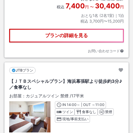
7,400
30,400
税込
円
〜
円
おとな1名 (
2
名1室)｜
1
泊
税込
3,700円〜15,200円
プランの詳細を見る
お問い合わせコード
JTBプラン
【ＪＴＢスペシャルプラン】海浜幕張駅より徒歩約3分♪
／食事なし
お部屋：
カジュアルツイン 禁煙
/
17平米
IN
チェックイン
14:00
～ | OUT
チェックアウト
～
11:00
ツイン
食事なし
禁煙
現地/事前支払い