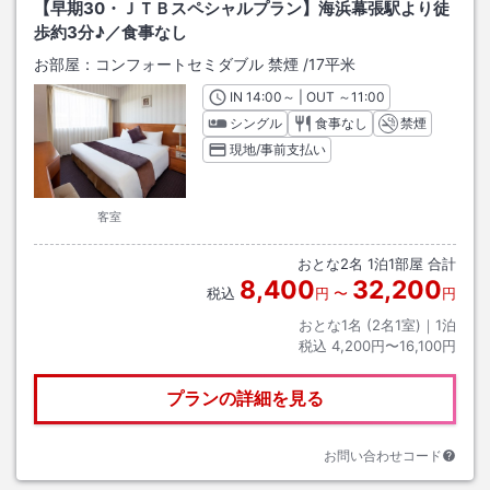
【早期30・ＪＴＢスペシャルプラン】海浜幕張駅より徒
歩約3分♪／食事なし
お部屋：
コンフォートセミダブル 禁煙
/
17平米
IN
チェックイン
14:00
～ | OUT
チェックアウト
～
11:00
シングル
食事なし
禁煙
現地/事前支払い
客室
おとな
2
名
1
泊
1
部屋 合計
8,400
32,200
税込
円
〜
円
おとな1名 (
2
名1室)｜
1
泊
税込
4,200円〜16,100円
プランの詳細を見る
お問い合わせコード