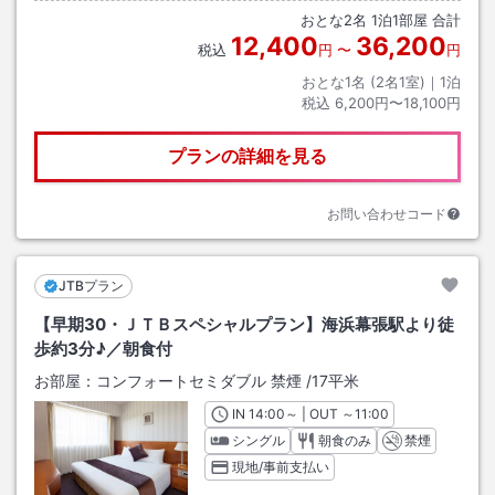
おとな
2
名
1
泊
1
部屋 合計
12,400
36,200
税込
円
〜
円
おとな1名 (
2
名1室)｜
1
泊
税込
6,200円〜18,100円
プランの詳細を見る
お問い合わせコード
JTBプラン
【早期30・ＪＴＢスペシャルプラン】海浜幕張駅より徒
歩約3分♪／朝食付
お部屋：
コンフォートセミダブル 禁煙
/
17平米
IN
チェックイン
14:00
～ | OUT
チェックアウト
～
11:00
シングル
朝食のみ
禁煙
現地/事前支払い