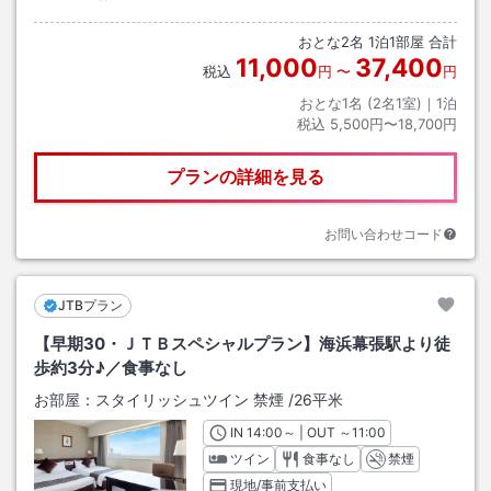
おとな
2
名
1
泊
1
部屋 合計
11,000
37,400
税込
円
〜
円
おとな1名 (
2
名1室)｜
1
泊
税込
5,500円〜18,700円
プランの詳細を見る
お問い合わせコード
JTBプラン
【早期30・ＪＴＢスペシャルプラン】海浜幕張駅より徒
歩約3分♪／食事なし
お部屋：
スタイリッシュツイン 禁煙
/
26平米
IN
チェックイン
14:00
～ | OUT
チェックアウト
～
11:00
ツイン
食事なし
禁煙
現地/事前支払い