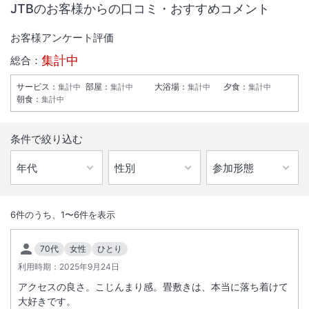
JTBのお客様からの口コミ・おすすめコメント
お客様アンケート評価
集計中
総合：
サービス
：
部屋
：
大浴場
：
夕食
：
集計中
集計中
集計中
集計中
朝食
：
集計中
条件で絞り込む
1
/
10
外観
6
件のうち、
1
〜
6
件を表示
ＪＲ静岡駅より徒歩３分。約10種類から選べるシャンプーバーや300～
70代
女性
ひとり
400冊もの漫画をご準備し、お客様の泊まりごこちにこだわったホテル
利用時期：
2025年9月24日
です。
アクセスの良さ。こじんまり感。畳敷きは、本当に落ち着けて
大好きです。