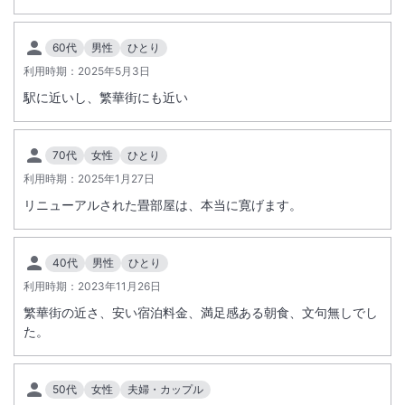
総客室数
63
室
IN
チェックイン
15:00
/ OUT
チェックアウト
11:00
60代
男性
ひとり
駅徒歩5分
駐車場あり
利用時期：
2025年5月3日
駅に近いし、繁華街にも近い
施設からのお知らせ
・当ホテルでは環境への配慮、およびお客様のプライバシー保護の為、
70代
女性
ひとり
客室清掃は3泊に1回実施しております。 清掃日程の変更は可能です
が、清掃回数が増える場合は、1回につき500円を頂戴いたします。
利用時期：
2025年1月27日
リニューアルされた畳部屋は、本当に寛げます。
・駐車台数に限りがあります（１0台）。駐車場を確保したいお客様は
予約前にお問い合わせ下さい。（予約以外は先着順、有料1泊1100円(税
込)）
40代
男性
ひとり
利用時期：
2023年11月26日
・バイクの場合は、1泊1台550円(税込) 予約以外は先着順 2台まで。
繁華街の近さ、安い宿泊料金、満足感ある朝食、文句無しでし
・自転車の場合は、ホテル外のスペースに停めていただく場合は、無
た。
料。
ホテル内フロントスペースに停めていただく場合は、1泊1台550円(税
込) 予約以外は先着順 2台まで。
50代
女性
夫婦・カップル