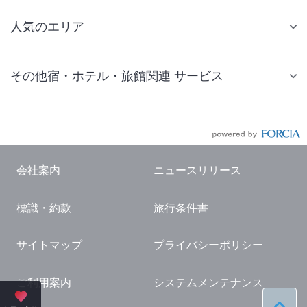
人気のエリア
札幌 ホテル
その他宿・ホテル・旅館関連 サービス
仙台 ホテル
国内旅行・国内ツアー
東京ディズニーリゾート(R)周辺 ホテル
JR・新幹線付きツアー
東京 ホテル
航空券付きツアー
東京ドーム ホテル
会社案内
ニュースリリース
現地観光・レジャーチケット
新宿 ホテル
標識・約款
旅行条件書
国内観光ガイド
横浜 ホテル
旅行・観光情報
熱海 ホテル
サイトマップ
プライバシーポリシー
名古屋 ホテル
ご利用案内
システムメンテナンス
京都 ホテル