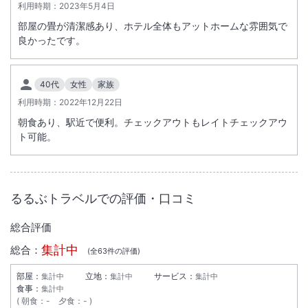
・自転車は客室内にお持ちいただく事は出来かねます。
※重要なお知らせです。必ず続きをご確認ください。
利用時期：
2023年5月4日
部屋の畳が清潔感あり、ホテル全体もアットホームな雰囲気で
良かったです。
40代
女性
家族
利用時期：
2022年12月22日
朝食あり、駅近で便利。チェックアウトもレイトチェックアウ
ト可能。
るるぶトラベルでの評価・口コミ
総合評価
集計中
総合：
(全
63
件の評価)
部屋：
立地：
サービス：
集計中
集計中
集計中
食事：
集計中
朝食
：
-
夕食
：
-