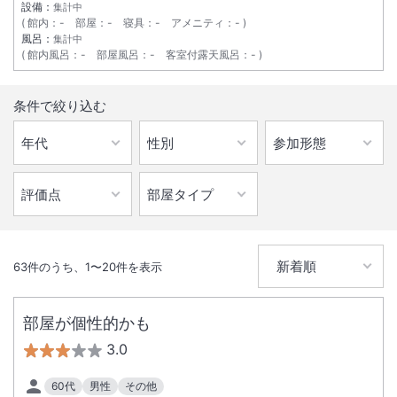
設備：
集計中
館内
：
-
部屋
：
-
寝具
：
-
アメニティ
：
-
風呂：
集計中
館内風呂
：
-
部屋風呂
：
-
客室付露天風呂
：
-
条件で絞り込む
63
件のうち、
1
〜
20
件を表示
部屋が個性的かも
3.0
60代
男性
その他