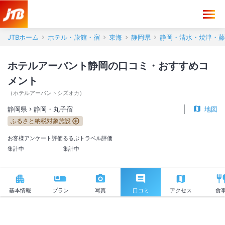
ホテルアーバント静岡 口コミ・おすすめコメント＜静岡・丸子宿＞
JTBホーム
ホテル・旅館・宿
東海
静岡県
静岡・清水・焼津・藤
ホテルアーバント静岡の口コミ・おすすめコ
メント
（
ホテルアーバントシズオカ
）
静岡県
静岡・丸子宿
地図
ふるさと納税対象施設
お客様アンケート評価
るるぶトラベル評価
集計中
集計中
基本情報
プラン
写真
口コミ
アクセス
食