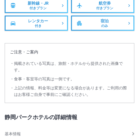
総客室数
87
室
IN
チェックイン
16:00
/ OUT
チェックアウト
10:00
新幹線・JR
航空券
付きプラン
付きプラン
駅徒歩5分
駐車場あり
レンタカー
宿泊
付き
のみ
ご注意・ご案内
掲載されている写真は、旅館・ホテルから提供された画像で
す。
食事・客室等の写真は一例です。
上記の情報、料金等は変更になる場合があります。ご利用の際
はお客様ご自身で事前にご確認ください。
静岡パークホテルの詳細情報
基本情報