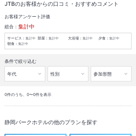
JTBのお客様からの口コミ・おすすめコメント
お客様アンケート評価
集計中
総合：
サービス
：
部屋
：
大浴場
：
夕食
：
集計中
集計中
集計中
集計中
朝食
：
集計中
条件で絞り込む
1
/
5
外観
0
件のうち、
0
〜
0
件を表示
清潔なゆとりある静かな室内、フリースペースのフリーザー、私共はベ
ッド＆ハートをお約束いたします（セミダブルベット使用・ウォシュレ
静岡パークホテル
の他のプランを探す
ット完備）。