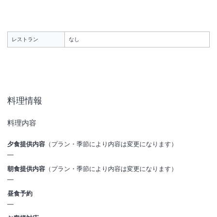
レストラン
なし
料理情報
1
/
10
料理内容
外観
夕食提供内容
（プラン・季節により内容は変更になります）
―
伊勢エビと様々な地魚を盛込んだ舟盛と海鮮料理をゆったりと堪能でき
朝食提供内容
（プラン・季節により内容は変更になります）
るわずか10室の料理宿。かけ流しの温泉が溢れる3種の無料貸切露天も
―
人気。
昼食予約
―
IN
チェックイン
15:00
/ OUT
チェック
10:00