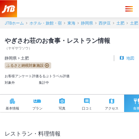
やぎさわ荘 お食事・レストラン情報【JTB】＜土肥＞
JTBホーム
ホテル・旅館・宿
東海
静岡県
西伊豆
土肥
土肥
やぎさわ荘のお食事・レストラン情報
（
ヤギサワソウ
）
静岡県
土肥
地図
ふるさと納税対象施設
お客様アンケート評価
るるぶトラベル評価
対象外
集計中
基本情報
プラン
写真
口コミ
アクセス
食
レストラン・料理情報