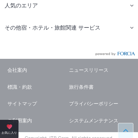
人気のエリア
札幌 ホテル
その他宿・ホテル・旅館関連 サービス
仙台 ホテル
国内旅行・国内ツアー
東京ディズニーリゾート(R)周辺 ホテル
JR・新幹線付きツアー
東京 ホテル
航空券付きツアー
東京ドーム ホテル
会社案内
ニュースリリース
現地観光・レジャーチケット
新宿 ホテル
標識・約款
旅行条件書
国内観光ガイド
横浜 ホテル
旅行・観光情報
熱海 ホテル
サイトマップ
プライバシーポリシー
名古屋 ホテル
ご利用案内
システムメンテナンス
京都 ホテル
ペー
お気に入り
大阪 ホテル