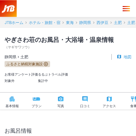
JTBホーム
ホテル・旅館・宿
東海
静岡県
西伊豆
土肥
土肥
やぎさわ荘のお風呂・大浴場・温泉情報
（
ヤギサワソウ
）
静岡県
土肥
地図
ふるさと納税対象施設
お客様アンケート評価
るるぶトラベル評価
対象外
集計中
基本情報
プラン
写真
口コミ
アクセス
食
お風呂情報