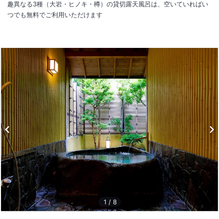
趣異なる3種（大岩・ヒノキ・樽）の貸切露天風呂は、空いていればい
つでも無料でご利用いただけます
1
/
10
外観
伊勢エビと様々な地魚を盛込んだ舟盛と海鮮料理をゆったりと堪能でき
るわずか10室の料理宿。かけ流しの温泉が溢れる3種の無料貸切露天も
人気。
1
/
8
IN
チェックイン
15:00
/ OUT
チェック
10:00