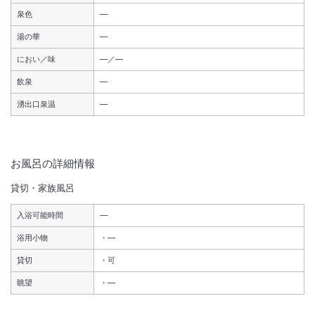
泉色
―
湯の華
―
におい／味
―／―
飲泉
―
湧出口泉温
―
お風呂の詳細情報
貸切・家族風呂
入浴可能時間
―
浴用小物
―
貸切
可
眺望
―