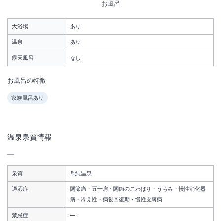
お風呂
大浴場あり
温泉
大浴場
あり
駐車場あり
温泉
あり
露天風呂
なし
お風呂の特徴
家族風呂あり
温泉泉質情報
―
泉質
単純温泉
適応症
関節痛・五十肩・関節のこわばり・うちみ・慢性消化器
病・冷え性・病後回復期・慢性皮膚病
禁忌症
―