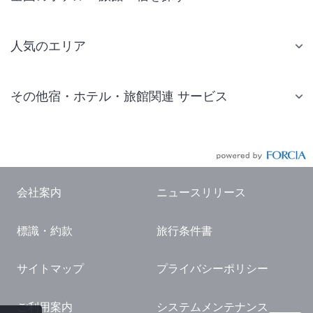
人気のエリア
札幌 ホテル
その他宿・ホテル・旅館関連 サービス
仙台 ホテル
国内旅行・国内ツアー
東京ディズニーリゾート(R)周辺 ホテル
JR・新幹線付きツアー
東京 ホテル
航空券付きツアー
東京ドーム ホテル
会社案内
ニュースリリース
現地観光・レジャーチケット
新宿 ホテル
標識・約款
旅行条件書
国内観光ガイド
横浜 ホテル
旅行・観光情報
熱海 ホテル
サイトマップ
プライバシーポリシー
名古屋 ホテル
ご利用案内
システムメンテナンス