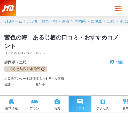
茜色の海 あるじ栖 口コミ・おすすめコメント＜土肥＞
JTBホーム
ホテル・旅館・宿
東海
静岡県
西伊豆
土肥
小土
茜色の海 あるじ栖の口コミ・おすすめコメ
ント
（
アカネイロノウミアルジス
）
静岡県
土肥
地図
ふるさと納税対象施設
お客様アンケート評価
るるぶトラベル評価
集計中
集計中
基本情報
プラン
写真
口コミ
アクセス
食