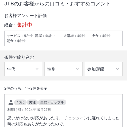
JTBのお客様からの口コミ・おすすめコメント
お客様アンケート評価
集計中
総合：
サービス
：
部屋
：
大浴場
：
夕食
：
集計中
集計中
集計中
集計中
朝食
：
集計中
条件で絞り込む
1
/
10
外観
2
件のうち、
1
〜
2
件を表示
西伊豆の浜辺に佇む隠れ宿。都会の喧騒を忘れるには最適のロケーショ
40代
男性
夫婦・カップル
ン。全室オーシャンビューで眺望抜群の露天風呂付客室が大人気。海鮮
利用時期：
2024年10月27日
料理は絶品。
思いがけない対応があったり、 チェックインに遅れてしまった
時の対応もありがたかったので。