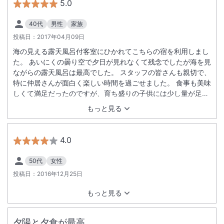
5.0
40代
男性
家族
投稿日：
2017年04月09日
海の見える露天風呂付客室にひかれてこちらの宿を利用しまし
た。 あいにくの曇り空で夕日が見れなくて残念でしたが海を見
ながらの露天風呂は最高でした。 スタッフの皆さんも親切で、
特に仲居さんが面白く楽しい時間を過ごせました。 食事も美味
しくて満足だったのですが、育ち盛りの子供には少し量が足り
なかったようです。あと女性用のアメニティーがもう少し充実
もっと見る
しているといいなと思い ました。 全体的には満足しているの
で、また利用したいです。
4.0
50代
女性
投稿日：
2016年12月25日
もっと見る
夕陽と夕食が最高