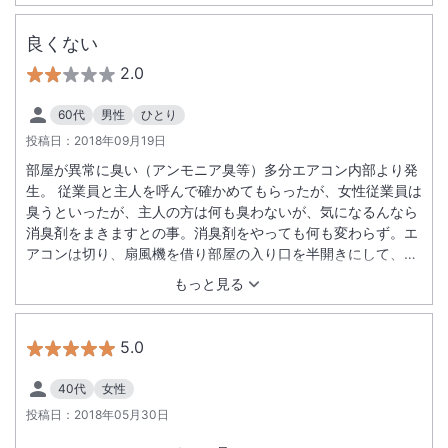
良くない
2.0
60代
男性
ひとり
投稿日：
2018年09月19日
部屋が異常に臭い（アンモニア臭等）多分エアコン内部より発
生。 従業員と主人を呼んで確かめてもらったが、女性従業員は
臭うといったが、主人の方は何も臭わないが、気になるんなら
消臭剤をまきますとの事。消臭剤をやっても何も変わらず。エ
アコンは切り、扇風機を借り部屋の入り口を半開きにして、窓
側は網戸にしてやっと解消。謝罪は一切なし。ひどいです。
もっと見る
5.0
40代
女性
投稿日：
2018年05月30日