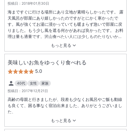
投稿日：
2018年01月30日
海まですぐに行ける場所にあり立地が素晴らしかったです。 露
天風呂が部屋にあり嬉しかったのですがとにかく寒かったで
す。風が強くてお湯に浸かっていても暖まらず急いで部屋に戻
りました。もう少し風を遮る何かがあれば良かったです。 お料
理は量も適量です。沢山食べたい人には少しものたりないかも
しれませんが、、、。海の幸をおいしくいただきました☆
もっと見る
美味しいお魚をゆっくり食べれる
5.0
40代
女性
家族
投稿日：
2017年12月21日
高齢の母親と行きましたが、段差も少なくお風呂やご飯も動線
も良くて、困る事なく宿泊出来ました、ありがとうございまし
た、
もっと見る