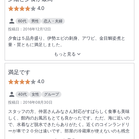
4.0
60代
男性
恋人・夫婦
投稿日：
2016年12月12日
夕食は５品舟盛り、伊勢エビの刺身、アワビ、金目鯛姿煮と
量・質ともに満足しました。
もっと見る
満足です
4.0
40代
女性
グループ
投稿日：
2016年08月30日
スタッフの方、仲居さんみなさん対応がすばらしく食事も美味
しく、館内のお風呂もとても良かったです。ただ、海に近いの
で、水着など脱水できたらありがたく。近くのコインランドリ
ーが車で２０分は遠いです。部屋の冷蔵庫が使えないのも残念