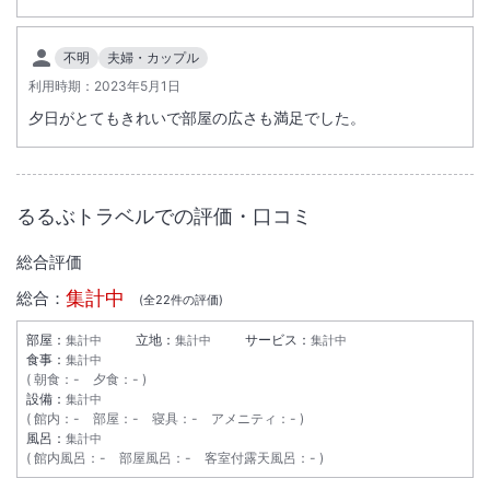
総客室数
17
室
IN
チェックイン
15:00
/ OUT
チェックアウト
10:00
不明
夫婦・カップル
大浴場あり
露天風呂あり
利用時期：
2023年5月1日
温泉
駐車場あり
夕日がとてもきれいで部屋の広さも満足でした。
施設からのお知らせ
夕食、朝食共に５名様以上は宴会場となります。
るるぶトラベルでの評価・口コミ
冬期に山間部で降雪、道路の凍結が発生する場合がございます。
総合評価
集計中
総合：
(全
22
件の評価)
部屋：
立地：
サービス：
集計中
集計中
集計中
食事：
集計中
朝食
：
-
夕食
：
-
設備：
集計中
館内
：
-
部屋
：
-
寝具
：
-
アメニティ
：
-
風呂：
集計中
館内風呂
：
-
部屋風呂
：
-
客室付露天風呂
：
-