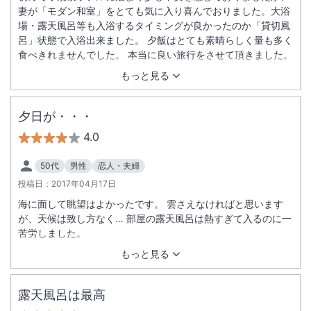
妻が「モダン和室」をとても気に入り喜んでおりました。大浴
場・露天風呂等も入浴するタイミングが良かったのか「貸切風
呂」状態で入浴出来ました。 夕飯はとても素晴らしく量も多く
食べきれませんでした。 本当に良い旅行をさせて頂きました。
もっと見る
夕日が・・・
4.0
50代
男性
恋人・夫婦
投稿日：
2017年04月17日
海に面して眺望はよかったです。 雲さえなければと思います
が、天候は致し方なく… 部屋の露天風呂は熱すぎて入るのに一
苦労しました。
もっと見る
露天風呂は最高