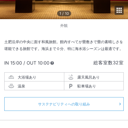
1
/
10
外観
土肥沿岸の中央に面す和風旅館。館内すべてが畳敷きで畳の素晴しさを
堪能できる旅館です。海浜まで０分、特に海水浴シーズンは最適です。
総客室数
32
室
IN
チェックイン
15:00
/ OUT
チェックアウト
10:00
大浴場あり
露天風呂あり
温泉
駐車場あり
サステナビリティへの取り組み