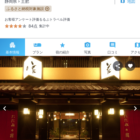
静岡県
土肥
地図
ふるさと納税対象施設
お客様アンケート評価
るるぶトラベル評価
84点
集計中
基本情報
プラン
宿の紹介
写真
口コミ
アク