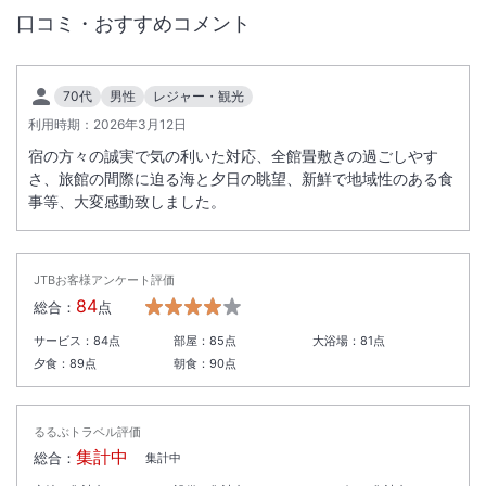
口コミ・おすすめコメント
70代
男性
レジャー・観光
利用時期：
2026年3月12日
宿の方々の誠実で気の利いた対応、全館畳敷きの過ごしやす
さ、旅館の間際に迫る海と夕日の眺望、新鮮で地域性のある食
事等、大変感動致しました。
JTBお客様アンケート評価
84
総合：
点
サービス：
84
点
部屋：
85
点
大浴場：
81
点
夕食：
89
点
朝食：
90
点
るるぶトラベル評価
集計中
総合：
集計中