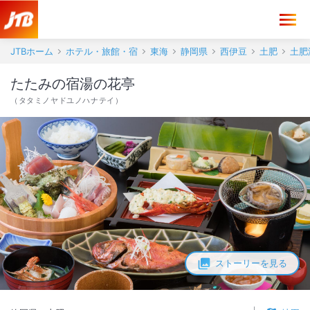
JTBホーム
ホテル・旅館・宿
東海
静岡県
西伊豆
土肥
土肥
たたみの宿湯の花亭
（
タタミノヤドユノハナテイ
）
ストーリーを見る