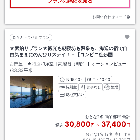
プランの詳細を見る
お問い合わせコード
るるぶトラベルプラン
★素泊りプラン★観光も朝寝坊も温泉も、海辺の宿で自
由気ままにのんびりステイ！－【コンビニ徒歩圏
お部屋：
★特別和洋室【高層階（6階）】オーシャンビュー
/
83.33平米
IN
チェックイン
15:00
～ | OUT
チェックアウト
～
10:00
特別室
食事なし
禁煙
現地支払い
おとな
2
名
1
泊
1
部屋 合計
30,800
37,400
税込
円
〜
円
おとな1名 (
2
名1室)｜
1
泊
税込
15,400円〜18,700円