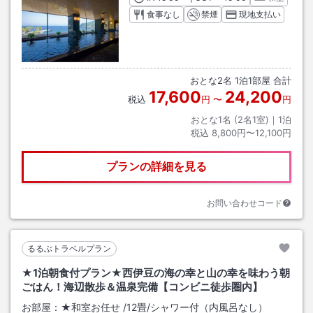
食事なし
禁煙
現地支払い
おとな
2
名
1
泊
1
部屋 合計
17,600
24,200
税込
円
〜
円
おとな1名 (
2
名1室)｜
1
泊
税込
8,800円〜12,100円
プランの詳細を見る
お問い合わせコード
るるぶトラベルプラン
★1泊朝食付プラン★西伊豆の海の幸と山の幸を味わう朝
ごはん！海辺散歩＆温泉完備【コンビニ徒歩圏内】
お部屋：
★和室お任せ
/
12畳
/シャワー付（内風呂なし）