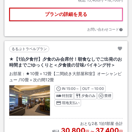
プランの詳細を見る
お問い合わせコード
るるぶトラベルプラン
★【1泊夕食付】夕食のみ会席付！朝食なしでご出発のお
時間までごゆっくりと＜夕食後の甘味バイキング付＞
お部屋：
★10畳＋12畳【二間続き大部屋和室】オーシャンビ
ュー
/
10畳＋次の間12畳
IN
チェックイン
15:00
～ | OUT
チェックアウト
～
10:00
特別室
夕食のみ
禁煙
現地支払い
おとな
2
名
1
泊
1
部屋 合計
30,800
37,400
税込
円
〜
円