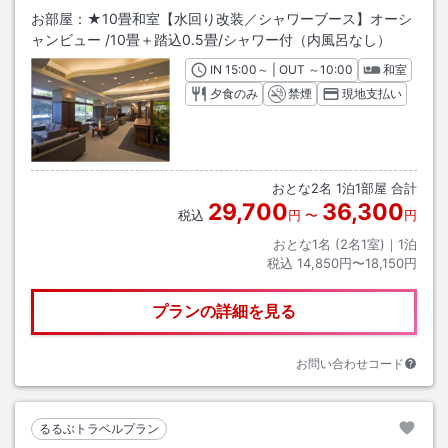
お部屋：
★10畳和室【水回り改装／シャワーブース】オーシ
ャンビュー
/
10畳＋踏込0.5畳
/シャワー付（内風呂なし）
IN
チェックイン
15:00
～ | OUT
チェックアウト
～
10:00
和室
夕食のみ
禁煙
現地支払い
おとな
2
名
1
泊
1
部屋 合計
29,700
36,300
税込
円
〜
円
おとな1名 (
2
名1室)｜
1
泊
税込
14,850円〜18,150円
プランの詳細を見る
お問い合わせコード
るるぶトラベルプラン