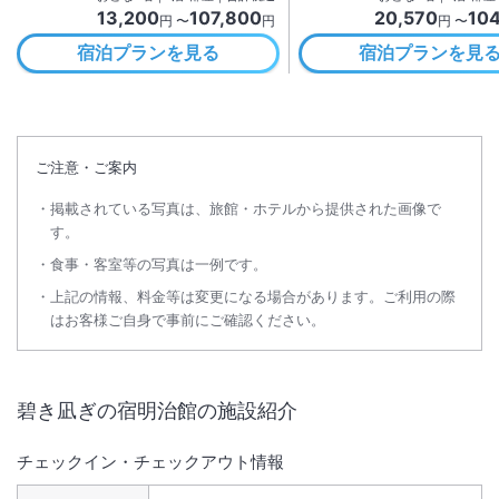
13,200
107,800
20,570
10
円 〜
円
円 〜
宿泊プランを見る
宿泊プランを見
ご注意・ご案内
掲載されている写真は、旅館・ホテルから提供された画像で
す。
食事・客室等の写真は一例です。
上記の情報、料金等は変更になる場合があります。ご利用の際
はお客様ご自身で事前にご確認ください。
碧き凪ぎの宿明治館
の施設紹介
チェックイン・チェックアウト情報