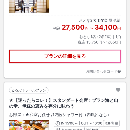
おとな
2
名
1
泊
1
部屋 合計
27,500
34,100
税込
円
〜
円
おとな1名 (
2
名1室)｜
1
泊
税込
13,750円〜17,050円
プランの詳細を見る
お問い合わせコード
るるぶトラベルプラン
★【迷ったらコレ！】スタンダード会席！プラン海と山
の幸、伊豆の恵みを存分に味わう
お部屋：
★和室お任せ
/
12畳
/シャワー付（内風呂なし）
IN
チェックイン
15:00
～ | OUT
チェックアウト
～
10:00
和室