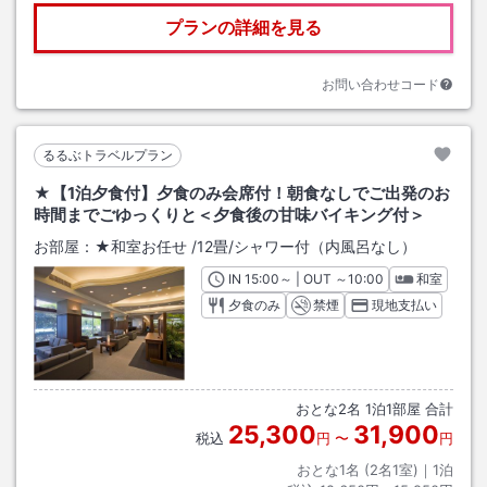
プランの詳細を見る
お問い合わせコード
るるぶトラベルプラン
★【1泊夕食付】夕食のみ会席付！朝食なしでご出発のお
時間までごゆっくりと＜夕食後の甘味バイキング付＞
お部屋：
★和室お任せ
/
12畳
/シャワー付（内風呂なし）
IN
チェックイン
15:00
～ | OUT
チェックアウト
～
10:00
和室
夕食のみ
禁煙
現地支払い
おとな
2
名
1
泊
1
部屋 合計
25,300
31,900
税込
円
〜
円
おとな1名 (
2
名1室)｜
1
泊