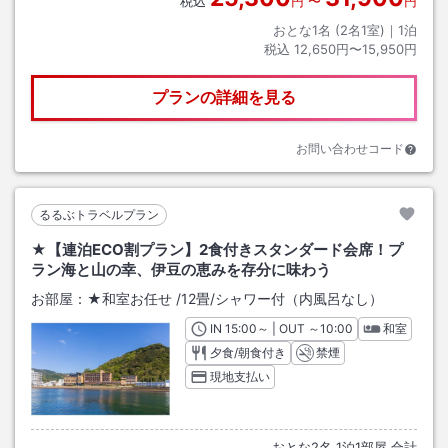
税込
円
〜
円
おとな1名 (
2
名1室)｜
1
泊
税込
12,650円〜15,950円
プランの詳細を見る
お問い合わせコード
るるぶトラベルプラン
★【連泊ECO割プラン】2食付きスタンダード会席！プ
ラン海と山の幸、伊豆の恵みを存分に味わう
お部屋：
★和室お任せ
/
12畳
/シャワー付（内風呂なし）
IN
チェックイン
15:00
～ | OUT
チェックアウト
～
10:00
和室
夕食/朝食付き
禁煙
現地支払い
おとな
2
名
1
泊
1
部屋 合計