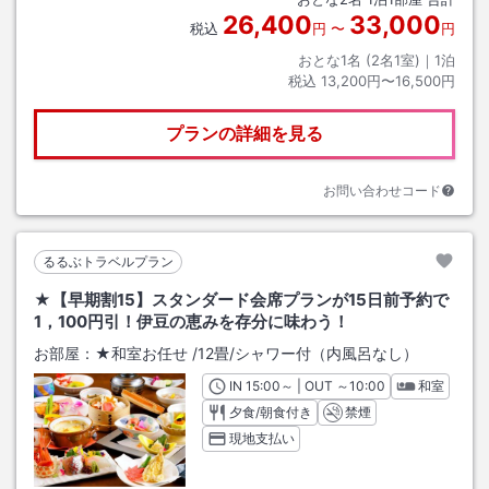
26,400
33,000
税込
円
〜
円
おとな1名 (
2
名1室)｜
1
泊
税込
13,200円〜16,500円
プランの詳細を見る
お問い合わせコード
るるぶトラベルプラン
★【早期割15】スタンダード会席プランが15日前予約で
1，100円引！伊豆の恵みを存分に味わう！
お部屋：
★和室お任せ
/
12畳
/シャワー付（内風呂なし）
IN
チェックイン
15:00
～ | OUT
チェックアウト
～
10:00
和室
夕食/朝食付き
禁煙
現地支払い