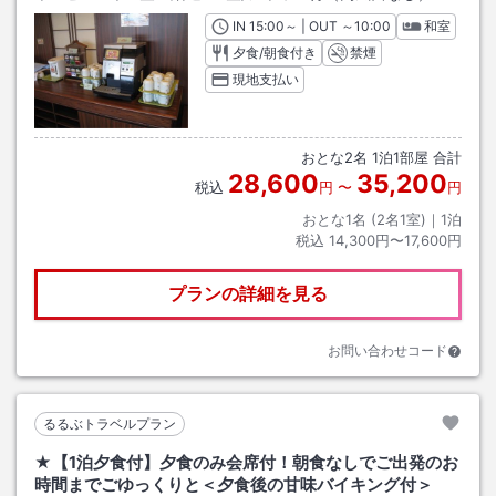
IN
チェックイン
15:00
～ | OUT
チェックアウト
～
10:00
和室
夕食/朝食付き
禁煙
現地支払い
おとな
2
名
1
泊
1
部屋 合計
28,600
35,200
税込
円
〜
円
おとな1名 (
2
名1室)｜
1
泊
税込
14,300円〜17,600円
プランの詳細を見る
お問い合わせコード
るるぶトラベルプラン
★【1泊夕食付】夕食のみ会席付！朝食なしでご出発のお
時間までごゆっくりと＜夕食後の甘味バイキング付＞