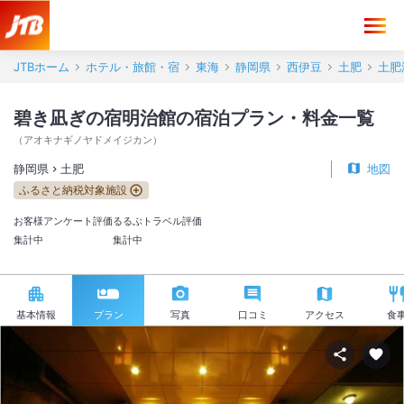
JTBホーム
ホテル・旅館・宿
東海
静岡県
西伊豆
土肥
土肥
碧き凪ぎの宿明治館の宿泊プラン・料金一覧
（
アオキナギノヤドメイジカン
）
静岡県
土肥
地図
ふるさと納税対象施設
お客様アンケート評価
るるぶトラベル評価
集計中
集計中
基本情報
プラン
写真
口コミ
アクセス
食