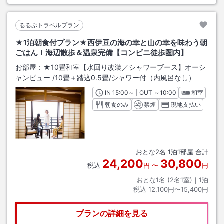
るるぶトラベルプラン
★1泊朝食付プラン★西伊豆の海の幸と山の幸を味わう朝
ごはん！海辺散歩＆温泉完備【コンビニ徒歩圏内】
お部屋：
★10畳和室【水回り改装／シャワーブース】オーシ
ャンビュー
/
10畳＋踏込0.5畳
/シャワー付（内風呂なし）
IN
チェックイン
15:00
～ | OUT
チェックアウト
～
10:00
和室
朝食のみ
禁煙
現地支払い
おとな
2
名
1
泊
1
部屋 合計
24,200
30,800
税込
円
〜
円
おとな1名 (
2
名1室)｜
1
泊
税込
12,100円〜15,400円
プランの詳細を見る