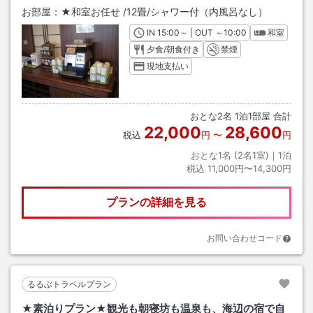
お部屋：
★和室お任せ
/
12畳
/シャワー付（内風呂なし）
IN
チェックイン
15:00
～ | OUT
チェックアウト
～
10:00
和室
夕食/朝食付き
禁煙
現地支払い
おとな
2
名
1
泊
1
部屋 合計
22,000
28,600
税込
円
〜
円
おとな1名 (
2
名1室)｜
1
泊
税込
11,000円〜14,300円
プランの詳細を見る
お問い合わせコード
るるぶトラベルプラン
★素泊りプラン★観光も朝寝坊も温泉も、海辺の宿で自