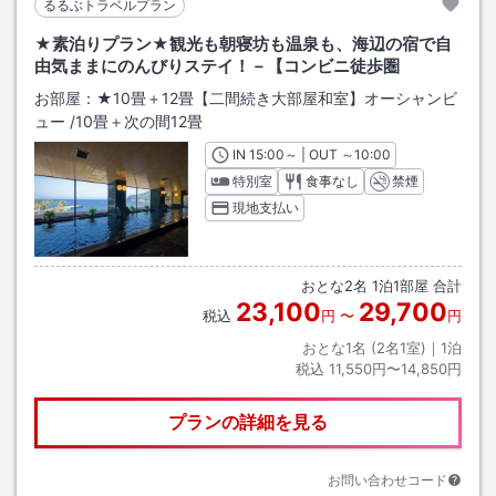
るるぶトラベルプラン
★素泊りプラン★観光も朝寝坊も温泉も、海辺の宿で自
由気ままにのんびりステイ！－【コンビニ徒歩圏
お部屋：
★10畳＋12畳【二間続き大部屋和室】オーシャンビ
ュー
/
10畳＋次の間12畳
IN
チェックイン
15:00
～ | OUT
チェックアウト
～
10:00
特別室
食事なし
禁煙
現地支払い
おとな
2
名
1
泊
1
部屋 合計
23,100
29,700
税込
円
〜
円
おとな1名 (
2
名1室)｜
1
泊
税込
11,550円〜14,850円
プランの詳細を見る
お問い合わせコード