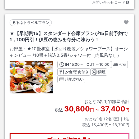
お問い合わせコード
るるぶトラベルプラン
★【早期割15】スタンダード会席プランが15日前予約で
1，100円引！伊豆の恵みを存分に味わう！
お部屋：
★10畳和室【水回り改装／シャワーブース】オーシ
ャンビュー
/
10畳＋踏込0.5畳
/シャワー付（内風呂なし）
IN
チェックイン
15:00
～ | OUT
チェックアウト
～
10:00
和室
夕食/朝食付き
禁煙
現地支払い
おとな
2
名
1
泊
1
部屋 合計
30,800
37,400
税込
円
〜
円
おとな1名 (
2
名1室)｜
1
泊
税込
15,400円〜18,700円