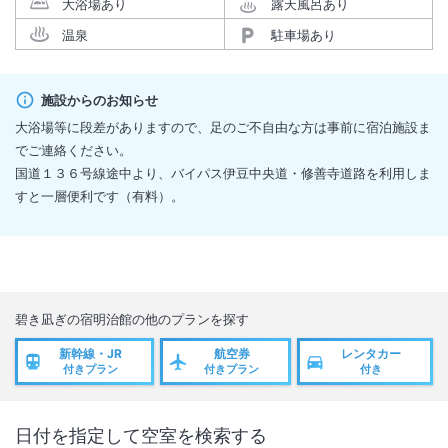
大浴場あり
露天風呂あり
温泉
駐車場あり
施設からのお知らせ
大浴場等に段差がありますので、足のご不自由な方は事前に宿泊施設ま
でご連絡ください。
国道１３６号線途中より、バイパス伊豆中央道・修善寺道路を利用しま
すと一層便利です（有料）。
碧き凪ぎの宿明治館
の他のプランを探す
新幹線・JR
航空券
レンタカー
付きプラン
付きプラン
付き
日付を指定して空室を検索する