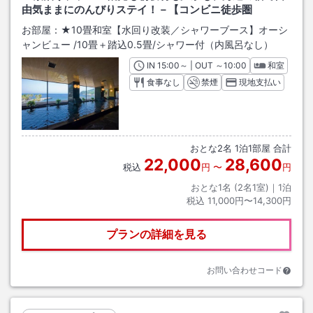
由気ままにのんびりステイ！－【コンビニ徒歩圏
お部屋：
★10畳和室【水回り改装／シャワーブース】オーシ
ャンビュー
/
10畳＋踏込0.5畳
/シャワー付（内風呂なし）
IN
チェックイン
15:00
～ | OUT
チェックアウト
～
10:00
和室
食事なし
禁煙
現地支払い
おとな
2
名
1
泊
1
部屋 合計
22,000
28,600
税込
円
〜
円
おとな1名 (
2
名1室)｜
1
泊
税込
11,000円〜14,300円
プランの詳細を見る
お問い合わせコード