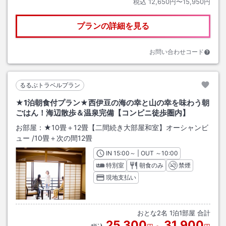
税込
12,650円〜15,950円
プランの詳細を見る
お問い合わせコード
るるぶトラベルプラン
★1泊朝食付プラン★西伊豆の海の幸と山の幸を味わう朝
ごはん！海辺散歩＆温泉完備【コンビニ徒歩圏内】
お部屋：
★10畳＋12畳【二間続き大部屋和室】オーシャンビ
ュー
/
10畳＋次の間12畳
IN
チェックイン
15:00
～ | OUT
チェックアウト
～
10:00
特別室
朝食のみ
禁煙
現地支払い
おとな
2
名
1
泊
1
部屋 合計
25,300
31,900