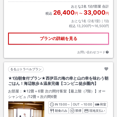
おとな
2
名
1
泊
1
部屋 合計
26,400
33,000
税込
円
〜
円
おとな1名 (
2
名1室)｜
1
泊
税込
13,200円〜16,500円
プランの詳細を見る
お問い合わせコード
るるぶトラベルプラン
★1泊朝食付プラン★西伊豆の海の幸と山の幸を味わう朝
ごはん！海辺散歩＆温泉完備【コンビニ徒歩圏内】
お部屋：
★12畳＋6畳 次の間付客室【最上階（7階）】オー
シャンビュ
/
12畳＋次の間6畳
IN
チェックイン
15:00
～ | OUT
チェックアウト
～
10:00
和室
朝食のみ
禁煙
現地支払い