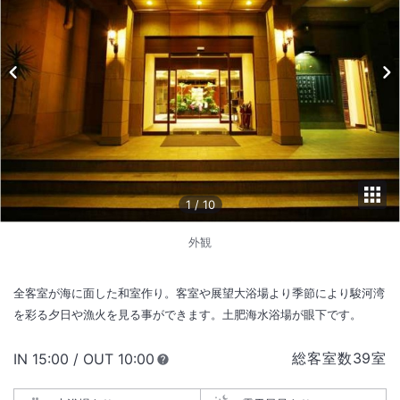
1
/
10
外観
全客室が海に面した和室作り。客室や展望大浴場より季節により駿河湾
を彩る夕日や漁火を見る事ができます。土肥海水浴場が眼下です。
総客室数
39
室
IN
チェックイン
15:00
/ OUT
チェックアウト
10:00