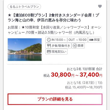
るるぶトラベルプラン
★【連泊ECO割プラン】2食付きスタンダード会席！プ
ラン海と山の幸、伊豆の恵みを存分に味わう
お部屋：
★10畳和室【水回り改装／シャワーブース】オーシ
ャンビュー
/
10畳＋踏込0.5畳
/シャワー付（内風呂なし）
IN
チェックイン
15:00
～ | OUT
チェックアウト
～
10:00
和室
夕食/朝食付き
禁煙
現地支払い
おとな
2
名
1
泊
1
部屋 合計
30,800
37,400
税込
円
〜
円
おとな1名 (
2
名1室)｜
1
泊
税込
15,400円〜18,700円
プランの詳細を見る