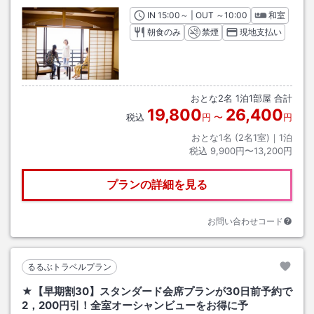
IN
チェックイン
15:00
～ | OUT
チェックアウト
～
10:00
和室
朝食のみ
禁煙
現地支払い
おとな
2
名
1
泊
1
部屋 合計
19,800
26,400
税込
円
〜
円
おとな1名 (
2
名1室)｜
1
泊
税込
9,900円〜13,200円
プランの詳細を見る
お問い合わせコード
るるぶトラベルプラン
★【早期割30】スタンダード会席プランが30日前予約で
2，200円引！全室オーシャンビューをお得に予