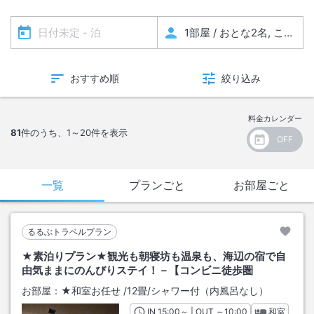
おすすめ順
絞り込み
料金カレンダー
81
件のうち、
1～20
件を表示
一覧
プランごと
お部屋ごと
るるぶトラベルプラン
★素泊りプラン★観光も朝寝坊も温泉も、海辺の宿で自
由気ままにのんびりステイ！－【コンビニ徒歩圏
お部屋：
★和室お任せ
/
12畳
/シャワー付（内風呂なし）
IN
チェックイン
15:00
～ | OUT
チェックアウト
～
10:00
和室