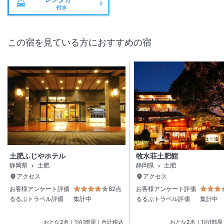
付き
この宿を見ている方におすすめの宿
土肥ふじやホテル
牧水荘土肥館
静岡県
土肥
静岡県
土肥
アクセス
アクセス
お客様アンケート評価
82点
お客様アンケート評価
るるぶトラベル評価
集計中
るるぶトラベル評価
集計中
おとな
2
名
｜
1
泊
1
部屋｜合計税込
おとな
2
名
｜
1
泊
1
部屋