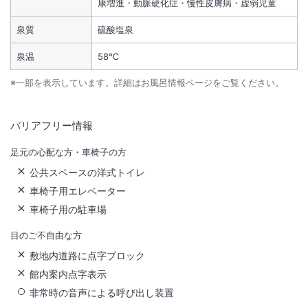
康増進・動脈硬化症・慢性皮膚病・虚弱児童
泉質
硫酸塩泉
泉温
58℃
※一部を表示しています。詳細はお風呂情報ページをご覧ください。
バリアフリー情報
足元の心配な方・車椅子の方
公共スペースの洋式トイレ
車椅子用エレベーター
車椅子用の駐車場
目のご不自由な方
敷地内道路に点字ブロック
館内案内点字表示
非常時の音声による呼び出し装置