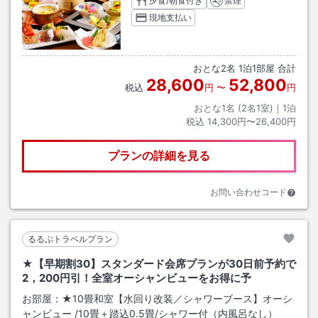
夕食/朝食付き
禁煙
現地支払い
おとな
2
名
1
泊
1
部屋 合計
28,600
52,800
税込
円
〜
円
おとな1名 (
2
名1室)｜
1
泊
税込
14,300円〜26,400円
プランの詳細を見る
お問い合わせコード
るるぶトラベルプラン
★【早期割30】スタンダード会席プランが30日前予約で
2，200円引！全室オーシャンビューをお得に予
お部屋：
★10畳和室【水回り改装／シャワーブース】オーシ
ャンビュー
/
10畳＋踏込0.5畳
/シャワー付（内風呂なし）