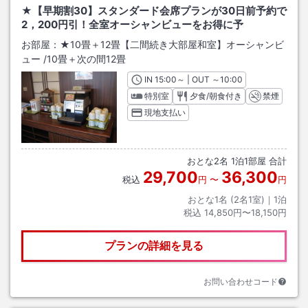
★【早期割30】スタンダード会席プランが30日前予約で
2，200円引！全室オーシャンビューをお得に予
お部屋：
★10畳＋12畳【二間続き大部屋和室】オーシャンビ
ュー
/
10畳＋次の間12畳
IN
チェックイン
15:00
～ | OUT
チェックアウト
～
10:00
特別室
夕食/朝食付き
禁煙
現地支払い
おとな
2
名
1
泊
1
部屋 合計
29,700
36,300
税込
円
〜
円
おとな1名 (
2
名1室)｜
1
泊
税込
14,850円〜18,150円
プランの詳細を見る
お問い合わせコード