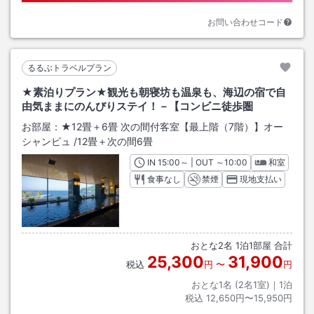
お問い合わせコード
るるぶトラベルプラン
★素泊りプラン★観光も朝寝坊も温泉も、海辺の宿で自
由気ままにのんびりステイ！－【コンビニ徒歩圏
お部屋：
★12畳＋6畳 次の間付客室【最上階（7階）】オー
シャンビュ
/
12畳＋次の間6畳
IN
チェックイン
15:00
～ | OUT
チェックアウト
～
10:00
和室
食事なし
禁煙
現地支払い
おとな
2
名
1
泊
1
部屋 合計
25,300
31,900
税込
円
〜
円
おとな1名 (
2
名1室)｜
1
泊
税込
12,650円〜15,950円