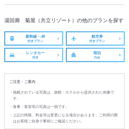
施設からのお知らせ
エレベーターがありませんので足の不自由な方は事前に宿泊施設までご
湯回廊 菊屋（共立リゾート）
の他のプランを探す
連絡下さい。
お車のご移動はお客様ご自身でお願い致しております。場合によって
新幹線・JR
航空券
は、徒歩３分の駐車場をご案内する場合があります。
付きプラン
付きプラン
■低アレルゲン食の提供実施のお知らせ■2025年7月1日（火）宿泊分
レンタカー
宿泊
より、特定原材料等28品目のアレルギーをお持ちのお客様への食事提
付き
のみ
供方法を変更することとなりました。過去にご宿泊いただきましたお客
様を含む、食物アレルギーをお持ちの全てのお客様へのご案内となりま
すので必ずお読みください。詳細は宿公式ホームページ記載の食物アレ
ご注意・ご案内
ルギー対応ポリシーをご確認ください。
掲載されている写真は、旅館・ホテルから提供された画像で
す。
食事・客室等の写真は一例です。
上記の情報、料金等は変更になる場合があります。ご利用の際
はお客様ご自身で事前にご確認ください。