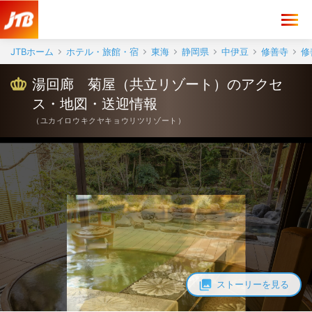
湯回廊 菊屋（共立リゾート） アクセス・地図・送迎情報【JTB】＜
JTBホーム
ホテル・旅館・宿
東海
静岡県
中伊豆
修善寺
修
湯回廊 菊屋（共立リゾート）のアクセ
ス・地図・送迎情報
（
ユカイロウキクヤキョウリツリゾート
）
ストーリーを見る