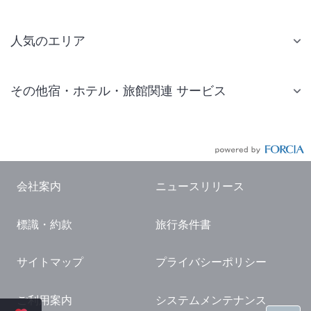
人気のエリア
札幌 ホテル
その他宿・ホテル・旅館関連 サービス
仙台 ホテル
国内旅行・国内ツアー
東京ディズニーリゾート(R)周辺 ホテル
JR・新幹線付きツアー
東京 ホテル
航空券付きツアー
東京ドーム ホテル
会社案内
ニュースリリース
現地観光・レジャーチケット
新宿 ホテル
標識・約款
旅行条件書
国内観光ガイド
横浜 ホテル
旅行・観光情報
熱海 ホテル
サイトマップ
プライバシーポリシー
名古屋 ホテル
ご利用案内
システムメンテナンス