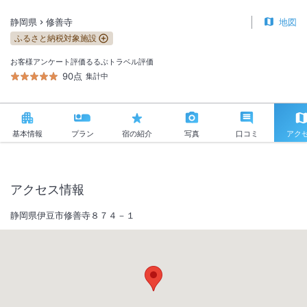
静岡県
修善寺
地図
ふるさと納税対象施設
お客様アンケート評価
るるぶトラベル評価
90点
集計中
基本情報
プラン
宿の紹介
写真
口コミ
アク
アクセス情報
静岡県伊豆市修善寺８７４－１