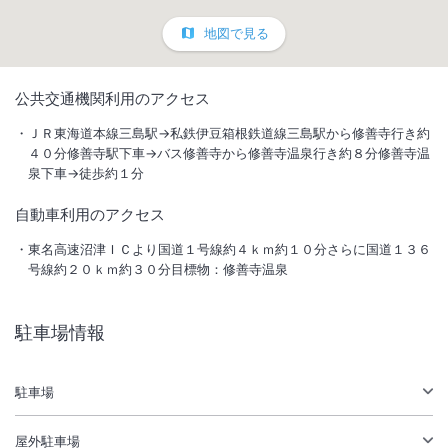
地図で見る
1
/
10
公共交通機関利用のアクセス
外観
ＪＲ東海道本線三島駅→私鉄伊豆箱根鉄道線三島駅から修善寺行き約
４０分修善寺駅下車→バス修善寺から修善寺温泉行き約８分修善寺温
泉下車→徒歩約１分
明治の文豪が滞在したお部屋など、時代で建築様式の異なる時空間が広
がります。月毎に変わる会席料理と4種貸切風呂をお愉しみください。
自動車利用のアクセス
客室は露天風呂付の「離れ/草庵」をはじめ、昔ながらの「本館和
室」、2021年オープンした半露天風呂付の「別邸/水の語り部」と専用
東名高速沼津ＩＣより国道１号線約４ｋｍ約１０分さらに国道１３６
号線約２０ｋｍ約３０分目標物：修善寺温泉
の庭に面した「新館/風の語り部」など、お客様のご要望に応えるお部
屋を多種多様にご用意しております。
駐車場情報
総客室数
71
室
IN
チェックイン
15:00
/ OUT
チェックアウト
11:00
大浴場あり
露天風呂あり
駐車場
温泉
駐車場あり
屋外駐車場