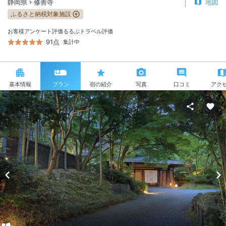
静岡県
修善寺
地図
ふるさと納税対象施設
お客様アンケート評価
るるぶトラベル評価
91点
集計中
基本情報
プラン
宿の紹介
写真
口コミ
アク