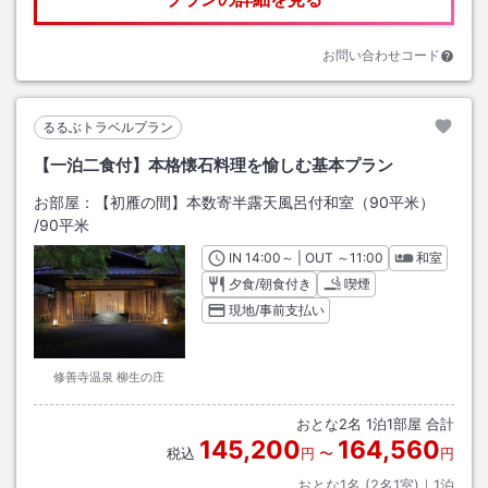
お問い合わせコード
るるぶトラベルプラン
【一泊二食付】本格懐石料理を愉しむ基本プラン
お部屋：
【初雁の間】本数寄半露天風呂付和室（90平米）
/
90平米
IN
チェックイン
14:00
～ | OUT
チェックアウト
～
11:00
和室
夕食/朝食付き
喫煙
現地/事前支払い
修善寺温泉 柳生の庄
おとな
2
名
1
泊
1
部屋 合計
145,200
164,560
税込
円
〜
円
おとな1名 (
2
名1室)｜
1
泊