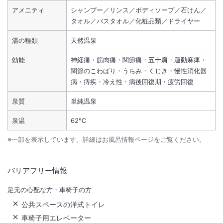
アメニティ
シャンプー／リンス／ボディソープ／石けん／
タオル／バスタオル／化粧品類／ドライヤー
湯の種類
天然温泉
効能
神経痛・筋肉痛・関節痛・五十肩・運動麻痺・
関節のこわばり・うちみ・くじき・慢性消化器
病・痔疾・冷え性・病後回復期・疲労回復
泉質
単純温泉
泉温
62℃
※一部を表示しています。詳細はお風呂情報ページをご覧ください。
バリアフリー情報
足元の心配な方・車椅子の方
公共スペースの洋式トイレ
車椅子用エレベーター