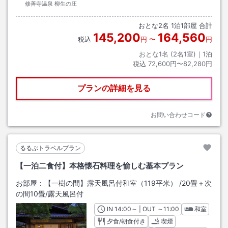
修善寺温泉 柳生の庄
おとな
2
名
1
泊
1
部屋 合計
145,200
164,560
税込
円
〜
円
おとな1名 (
2
名1室)｜
1
泊
税込
72,600円〜82,280円
プランの詳細を見る
お問い合わせコード
るるぶトラベルプラン
【一泊二食付】本格懐石料理を愉しむ基本プラン
お部屋：
【一樹の間】露天風呂付和室（119平米）
/
20畳＋次
の間10畳
/露天風呂付
IN
チェックイン
14:00
～ | OUT
チェックアウト
～
11:00
和室
夕食/朝食付き
喫煙