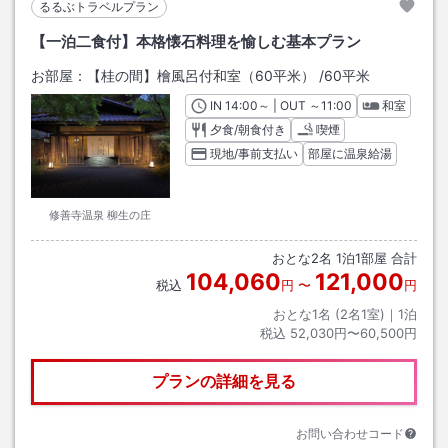
るるぶトラベルプラン
【一泊二食付】本格懐石料理を愉しむ基本プラン
お部屋：
【桂の間】檜風呂付和室（60平米）
/
60平米
IN
チェックイン
14:00
～ | OUT
チェックアウト
～
11:00
和室
夕食/朝食付き
喫煙
現地/事前支払い
部屋に温泉給湯
修善寺温泉 柳生の庄
おとな
2
名
1
泊
1
部屋 合計
104,060
121,000
税込
円
〜
円
おとな1名 (
2
名1室)｜
1
泊
税込
52,030円〜60,500円
プランの詳細を見る
お問い合わせコード