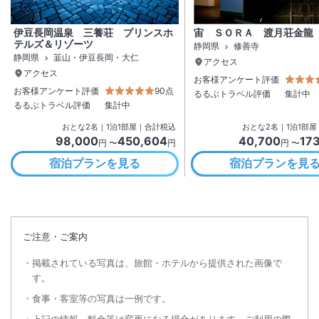
伊豆長岡温泉 三養荘 プリンスホ
宙 ＳＯＲＡ 渡月荘金龍
テルズ＆リゾーツ
静岡県
修善寺
静岡県
韮山・伊豆長岡・大仁
アクセス
アクセス
お客様アンケート評価
お客様アンケート評価
90点
るるぶトラベル評価
集計中
るるぶトラベル評価
集計中
おとな
2
名
｜
1
泊
1
部屋｜合計税込
おとな
2
名
｜
1
泊
1
部屋
98,000
450,604
40,700
17
円 〜
円
円 〜
宿泊プランを見る
宿泊プランを見
ご注意・ご案内
掲載されている写真は、旅館・ホテルから提供された画像で
す。
食事・客室等の写真は一例です。
上記の情報、料金等は変更になる場合があります。ご利用の際