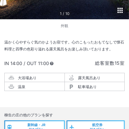
1
/
10
外観
温かく心やすらぐ気のかようお宿です。心のこもったおもてなしで懐石
料理と四季の色彩り溢れる露天風呂をお楽しみ頂いております。
総客室数
15
室
IN
チェックイン
14:00
/ OUT
チェックアウト
11:00
大浴場あり
露天風呂あり
温泉
駐車場あり
柳生の庄
の他のプランを探す
新幹線・JR
航空券