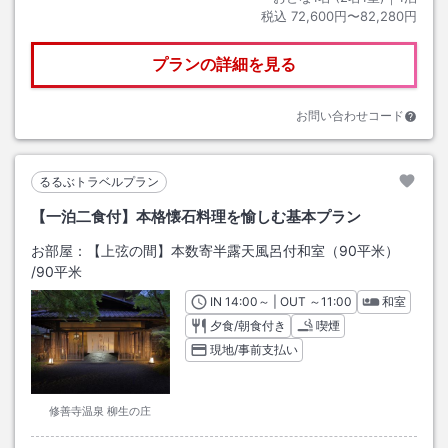
税込
72,600円〜82,280円
プランの詳細を見る
お問い合わせコード
るるぶトラベルプラン
【一泊二食付】本格懐石料理を愉しむ基本プラン
お部屋：
【上弦の間】本数寄半露天風呂付和室（90平米）
/
90平米
IN
チェックイン
14:00
～ | OUT
チェックアウト
～
11:00
和室
夕食/朝食付き
喫煙
現地/事前支払い
修善寺温泉 柳生の庄