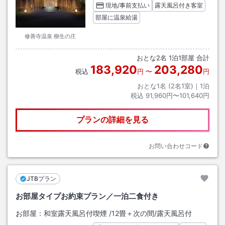
現地/事前支払い
露天風呂付き客室
部屋に温泉給湯
修善寺温泉 柳生の庄
おとな
2
名
1
泊
1
部屋 合計
183,920
203,280
税込
円
〜
円
おとな1名 (
2
名1室)｜
1
泊
税込
91,960円〜101,640円
プランの詳細を見る
お問い合わせコード
JTBプラン
お部屋タイプお約束プラン／一泊二食付き
お部屋：
和室露天風呂付喫煙
/
12畳＋次の間
/露天風呂付