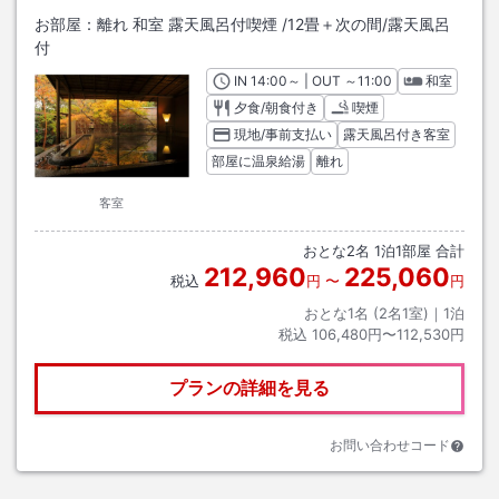
お部屋：
離れ 和室 露天風呂付喫煙
/
12畳＋次の間
/露天風呂
付
IN
チェックイン
14:00
～ | OUT
チェックアウト
～
11:00
和室
夕食/朝食付き
喫煙
現地/事前支払い
露天風呂付き客室
部屋に温泉給湯
離れ
客室
おとな
2
名
1
泊
1
部屋 合計
212,960
225,060
税込
円
〜
円
おとな1名 (
2
名1室)｜
1
泊
税込
106,480円〜112,530円
プランの詳細を見る
お問い合わせコード