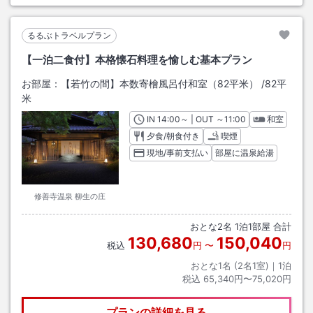
るるぶトラベルプラン
【一泊二食付】本格懐石料理を愉しむ基本プラン
お部屋：
【若竹の間】本数寄檜風呂付和室（82平米）
/
82平
米
IN
チェックイン
14:00
～ | OUT
チェックアウト
～
11:00
和室
夕食/朝食付き
喫煙
現地/事前支払い
部屋に温泉給湯
修善寺温泉 柳生の庄
おとな
2
名
1
泊
1
部屋 合計
130,680
150,040
税込
円
〜
円
おとな1名 (
2
名1室)｜
1
泊
税込
65,340円〜75,020円
プランの詳細を見る