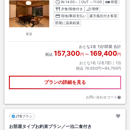
IN
チェックイン
14:00
～ | OUT
チェックアウト
～
11:00
和室
夕食/朝食付き
喫煙
現地/事前支払い
露天風呂付き客室
部屋に温泉給湯
客室
おとな
2
名
1
泊
1
部屋 合計
157,300
169,400
税込
円
〜
円
おとな1名 (
2
名1室)｜
1
泊
税込
78,650円〜84,700円
プランの詳細を見る
お問い合わせコード
JTBプラン
お部屋タイプお約束プラン／一泊二食付き