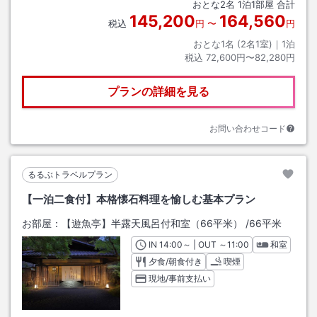
おとな
2
名
1
泊
1
部屋 合計
145,200
164,560
税込
円
〜
円
おとな1名 (
2
名1室)｜
1
泊
税込
72,600円〜82,280円
プランの詳細を見る
お問い合わせコード
るるぶトラベルプラン
【一泊二食付】本格懐石料理を愉しむ基本プラン
お部屋：
【遊魚亭】半露天風呂付和室（66平米）
/
66平米
IN
チェックイン
14:00
～ | OUT
チェックアウト
～
11:00
和室
夕食/朝食付き
喫煙
現地/事前支払い