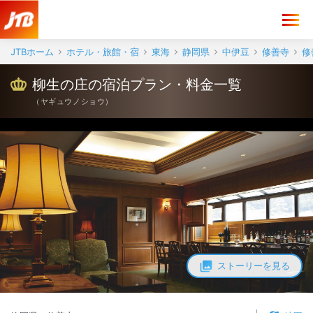
JTBホーム
ホテル・旅館・宿
東海
静岡県
中伊豆
修善寺
修
柳生の庄の宿泊プラン・料金一覧
（
ヤギュウノショウ
）
ストーリーを見る