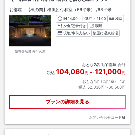
お部屋：
【楓の間】檜風呂付和室（66平米）
/
66平米
IN
チェックイン
14:00
～ | OUT
チェックアウト
～
11:00
和室
夕食/朝食付き
喫煙
現地/事前支払い
部屋に温泉給湯
修善寺温泉 柳生の庄
おとな
2
名
1
泊
1
部屋 合計
104,060
121,000
税込
円
〜
円
おとな1名 (
2
名1室)｜
1
泊
税込
52,030円〜60,500円
プランの詳細を見る
お問い合わせコード