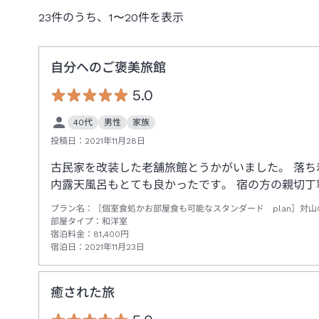
23
件のうち、
1
〜
20
件を表示
自分へのご褒美旅館
5.0
40代
男性
家族
投稿日：
2021年11月28日
古民家を改装した老舗旅館とうかがいました。 落
内露天風呂もとても良かったです。 宿の方の親切
プラン名：
［個室食処かお部屋食も可能なスタンダード plan］対
部屋タイプ：
和洋室
宿泊料金：
81,400
円
宿泊日：
2021年11月23日
癒された旅