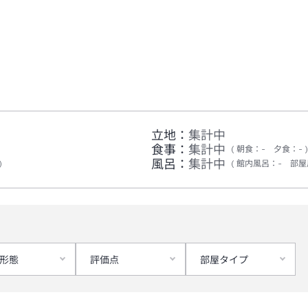
立地：
集計中
食事：
集計中
朝食
：
-
夕食
：
-
風呂：
集計中
館内風呂
：
-
部屋
形態
評価点
部屋タイプ