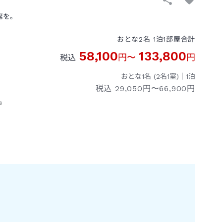
席を。
おとな
2
名
1
泊
1
部屋
合計
58,100
133,800
円
〜
円
税込
おとな1名 (
2
名1室)｜
1
泊
税込
29,050円〜66,900円
伊