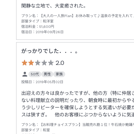
閑静な立地で、大変癒された。
プラン名：
【大人の一人旅Plan】お休み取って♪温泉の予定を入れ
部屋タイプ：
和洋室
宿泊料金：
51,600
円
宿泊日：
2019年09月26日
がっかりでした．．．。
2.0
50代
男性
家族
投稿日：
2019年05月02日
出迎えの方々は良かったですが、他の方（特に仲居
ない料理献立の説明だったり、朝食時に最初からや
う少しリピーターを確保しようとする気遣いが必要
スは狭すぎ。 他のお客様にぶつからないように気
プラン名：
【お料理チョイスプラン】当館売れ筋１位！牛石焼か鮑踊
部屋タイプ：
和室