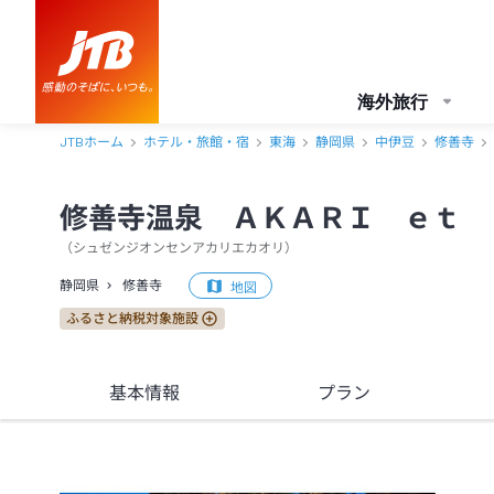
修善寺温泉 ＡＫＡＲＩ ｅｔ ＫＡＯＲＩ（アカリ エ カオリ） 
海外旅行
JTBホーム
ホテル・旅館・宿
東海
静岡県
中伊豆
修善寺
修善寺温泉 ＡＫＡＲＩ ｅｔ 
（
シュゼンジオンセンアカリエカオリ
）
静岡県
修善寺
地図
ふるさと納税対象施設
基本情報
プラン