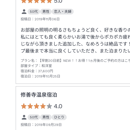
5.0
50代
男性
恋人・夫婦
投稿日：
2019年11月06日
お部屋の照明の明るさもちょうど良く、好きな香り
私にはとても良く柔らかいお湯で後からポカポカ疲
じながら頂きました追加した、なめろうは絶品です！
プ最後まで本当に良くしていただき、また泊まりた
プラン名：
【早割30日前】NEW！！お得！1ヵ月後のご予約の方は
部屋タイプ：
和洋室
宿泊料金：
37,600
円
宿泊日：
2019年10月25日
修善寺温泉宿泊
4.0
50代
男性
ひとり
投稿日：
2019年09月29日