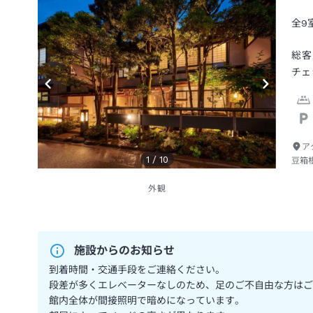
全9
総客
チェ
ア
1
/
10
豆箱
外観
施設からのお知らせ
到着時間・交通手段をご連絡ください。
段差が多くエレベーターなしのため、足のご不自由な方はご
館内全体が間接照明で暗めになっています。