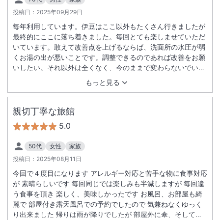
投稿日：
2025年09月29日
毎年利用しています。伊豆はここ以外もたくさん行きましたが
最終的にここに落ち着きました。毎回とても楽しませていただ
いています。敢えて改善点を上げるならば、洗面所の水圧が弱
くお湯の出が悪いことです。調整できるのであれば改善をお願
いしたい。それ以外は全くなく、今のままで変わらないでいて
ほしいです。
もっと見る
親切丁寧な旅館
5.0
50代
女性
家族
投稿日：
2025年08月11日
今回で４度目になります アレルギー対応と苦手な物に食事対応
が 素晴らしいです 毎回同じでは楽しみも半減しますが 毎回違
う食事を頂き 楽しく、美味しかったです お風呂、お部屋も綺
麗で 部屋付き露天風呂での予約でしたので 気兼ねなくゆっく
り出来ました 帰りは雨が降りでしたが 部屋外に傘、そしてか