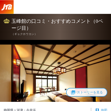
玉峰館の口コミ・おすすめコメント（0ペ
ージ目）
（
ギョクホウカン
）
ストーリーを見る
静岡県
河津・今井浜
地図