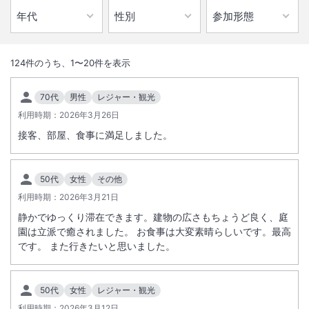
1
/
10
外観
124
件のうち、
1
〜
20
件を表示
伝説の霊泉と呼ばれ、千三百年の歴史がある峰温泉を源泉に持つ宿。海
70代
男性
レジャー・観光
の幸、山の幸、伊豆の旬の至福を味わう料理をご堪能下さい。河津桜並
利用時期：
2026年3月26日
木徒歩３分。
接客、部屋、食事に満足しました。
総客室数
16
室
IN
チェックイン
15:00
/ OUT
チェックアウト
11:00
50代
女性
その他
利用時期：
大浴場あり
2026年3月21日
露天風呂あり
静かでゆっくり滞在できます。建物の広さもちょうど良く、庭
温泉
駐車場あり
園は立派で癒されました。 お食事は大変素晴らしいです。最高
です。 また行きたいと思いました。
施設からのお知らせ
■冬季期間 積雪・凍結について
50代
女性
レジャー・観光
冬期は、積雪・凍結するおそれがありますので、事前に天気予報をご確
利用時期：
2026年3月12日