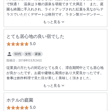
で快適！ 温泉は３種の源泉を堪能できて大満足！ また、庭
園も綺麗に手入れされ、ライトアップされた紅葉を見ながらテ
ラスでいただくデザートは格別です。ラタン製ガーデンテーブ
ルがコタツ仕様になっていて、尚且つ１テーブルに１つのスト
もっと見る
ーブがセットされています。１２月中旬でしたが寒さを感じま
せんでした。テーブル上のキャンドルもロマンティックで小粋
な演出ですね。食事時間が２部制なのが少し残念ですが。男性
とても居心地の良い宿でした
スタッフが多いようですが、ほどよい距離感を保ちつつもホス
5.0
ピタリティが抜群で、五感を満足させてくれる宿です。次回は
河津桜の頃に伺いたいと思います。
50代
女性
家族
投稿日：
2018年03月24日
従業員の方たちの対応がとても良く、滞在期間中とても居心地
が良かったです。お庭や建物も風情があり大変良かったです。
食事は創作料理で見た目が美しく美味しく頂きました。
もっと見る
ホテルの庭園
5.0