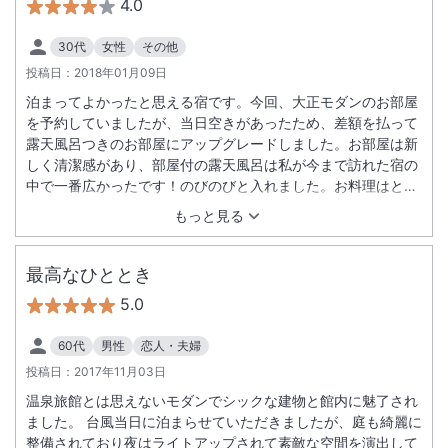
4.0
30代
女性
その他
投稿日：
2018年01月09日
泊まってよかったと思える宿です。今回、大正モダンのお部屋
を予約していましたが、当日空きがあったため、差額を払って
露天風呂つきのお部屋にアップグレードしました。お部屋は新
しく清潔感があり、部屋付の露天風呂は私が今まで訪れた宿の
中で一番広かったです！のびのびと入れました。お料理はとて
も凝っています。量より質のイメージです。器や盛り付けにも
もっと見る
こだわっているので、見るだけでも気分が上がります。デザー
トの時、テラスに移動できるのがとても気に入りました。澄ん
だ空気の中、美しい日本庭園を眺めながらのデザートタイムは
最高なひととき
至福でした。接客は、ベテランの方と新人の方でかなり差があ
5.0
りましたが、好感の持てる方が多かったです。ベテランの方
が、何気ない会話でもおもてなしに生かしてくださる姿勢には
60代
男性
恋人・夫婦
感銘を覚えました。また、のんびりしたい時にお邪魔しようと
投稿日：
2017年11月03日
思います。
温泉旅館とは思えないモダンでシックな建物と館内に魅了され
ました。 台風当日に泊まらせていただきましたが、庭も綺麗に
整備されており夜はライトアップされて素敵な空間を演出して