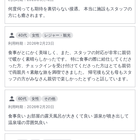
認のうえ、凍結等がある場合には、タイヤチェーンをお持ちください。
何度伺っても期待を裏切らない接遇。 本当に施設もスタッフの
方にも癒されます。
■大噴湯公園温泉櫓工事に伴う予約のご案内いつも当館をご利用いただ
き、誠にありがとうございます。河津町の象徴のひとつでもある、隣地
「峰温泉大噴湯公園」の源泉は、
40代
女性
レジャー・観光
大正15年11月22日、当館創業者・稲葉時太郎が掘り当てたものであ
利用時期：
2026年2月23日
り、
食事がとにかく美味しく、また、スタッフの対応が非常に親切
本年、開湯100周年という大きな節目を迎えます。この記念すべき年に
で暖かく素晴らしかったです。 特に食事の際に給仕してくださ
合わせ、河津町による大噴湯公園温泉櫓の建て替え工事が実施される運
った方、チェックインを受け付けてくださった方はとても親切
びとなりました。
で両親共々素敵な旅を満喫できました。 帰宅後も父も母もスタ
それに伴い、下記の通りご案内申し上げます。■ 工事期間中（10月27
ッフの方がみなさん親切で楽しかったとずっと話しています。
日（火）～11月3日（月）の影響について工事の進行状況により、日程
※重要なお知らせです。必ず続きをご確認ください。
及び以下の影響が生じる可能性がございます。・大浴場「大岩風呂 吹
花」営業時間の変更
60代
女性
その他
・日中の工事音の発生 などお客様にはご不便・ご迷惑をお掛けいたし
利用時期：
2026年2月20日
ますが、
食事良い お部屋の露天風呂が大きくて良い 源泉が噴き出して
100年の歴史ある温泉を未来へ繋いでいくための大切な工事となりま
温泉場の雰囲気良い
す。何卒ご理解とご協力を賜りますよう、お願い申し上げます。皆さま
のお越しを、心よりお待ち申し上げております。