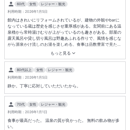
60代
女性
レジャー・観光
利用時期：
2026年1月5日
館内はきれいにリフォームされているが、建物の外観やbarに
なっている蔵は歴史を感じさせ重厚感がある。玄関前にある温
泉櫓から常時湯けむりが上がっているのも趣きがある。部屋の
露天風呂や貸し切り風呂は野趣あふれる作りで、風情を感じな
がら源泉かけ流しのお湯を楽しめる。食事は品数豊富で見た目
も美しく美味しい。部屋の冷蔵庫内の飲料サービスもうれし
もっと見る
い。最近は若い不慣れな従業員ばかりの宿が多いが、こちらの
宿はベテランの従業員の方が多く、さりげなく行き届いた対
応。また、小学生以下の子供はいないので、静かに快適に過ご
80代以上
女性
レジャー・観光
すことができた。高いアンケート評価も納得の宿。
利用時期：
2026年1月5日
静か。丁寧に応対していただいたから。
70代
女性
レジャー・観光
利用時期：
2026年1月1日
食事が最高だった。 温泉の質が良かった。 無料の飲み物が多
い。