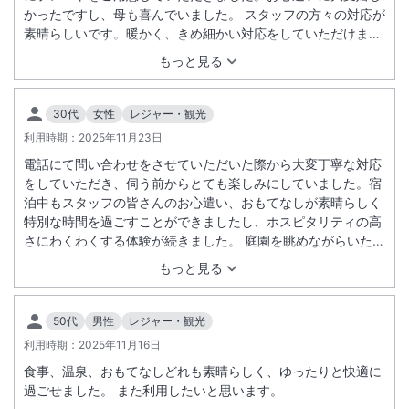
かったですし、母も喜んでいました。 スタッフの方々の対応が
素晴らしいです。暖かく、きめ細かい対応をしていただけまし
た。 お料理は最高。個人的に普段は牡蠣やウニ、アボカドは好
もっと見る
んで食べないですが、夕食と朝食で出たお食事は全ていただき
ました。とても美味しかったです。 お部屋の露天風呂も広いで
す。他に貸切で使える露天風呂が3つと、大浴場が2つありま
30代
女性
レジャー・観光
す。
利用時期：
2025年11月23日
電話にて問い合わせをさせていただいた際から大変丁寧な対応
をしていただき、伺う前からとても楽しみにしていました。宿
泊中もスタッフの皆さんのお心遣い、おもてなしが素晴らしく
特別な時間を過ごすことができましたし、ホスピタリティの高
さにわくわくする体験が続きました。 庭園を眺めながらいただ
く食事は前菜からデザートまで大満足でした。デザートはテラ
もっと見る
ス席に移動していただきましたが、夜は紅葉のライトアップを
楽しみながら、朝は澄んだ空気と鳥のさえずりを耳にしなが
ら、ゆっくりとした時間を楽しみました。 3つの貸切風呂も全
50代
男性
レジャー・観光
て楽しませていただきました。 また、エントランス前の温泉設
利用時期：
2025年11月16日
備は湯けむりや湧き上がる音、迫力のある設備で見入ってしま
食事、温泉、おもてなしどれも素晴らしく、ゆったりと快適に
うほどでした。 是非また違う季節に伺いたいと思います。この
過ごせました。 また利用したいと思います。
度は本当にありがとうございました。