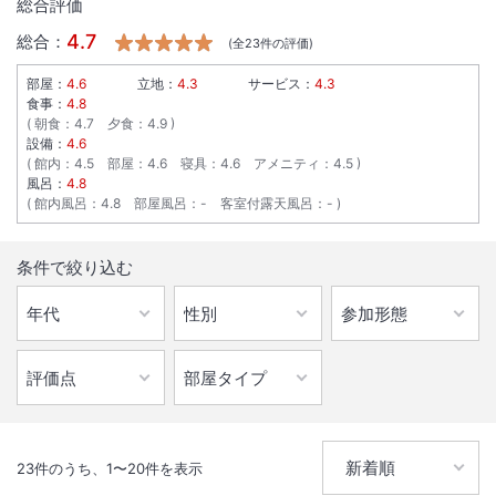
総合評価
4.7
総合：
(全
23
件の評価)
部屋：
4.6
立地：
4.3
サービス：
4.3
食事：
4.8
朝食
：
4.7
夕食
：
4.9
設備：
4.6
館内
：
4.5
部屋
：
4.6
寝具
：
4.6
アメニティ
：
4.5
風呂：
4.8
館内風呂
：
4.8
部屋風呂
：
-
客室付露天風呂
：
-
条件で絞り込む
23
件のうち、
1
〜
20
件を表示