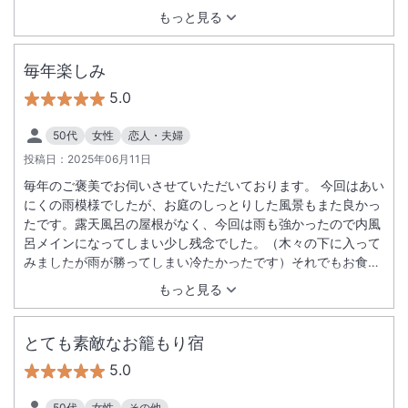
えりにも 傘を頂きました とても優しく丁寧な旅館でした
もっと見る
毎年楽しみ
5.0
50代
女性
恋人・夫婦
投稿日：
2025年06月11日
毎年のご褒美でお伺いさせていただいております。 今回はあい
にくの雨模様でしたが、お庭のしっとりした風景もまた良かっ
たです。露天風呂の屋根がなく、今回は雨も強かったので内風
呂メインになってしまい少し残念でした。（木々の下に入って
みましたが雨が勝ってしまい冷たかったです）それでもお食
事、温泉もいつも癒されまた来年もうかがわせていただきたい
もっと見る
です。ありがとうございました。
とても素敵なお籠もり宿
5.0
50代
女性
その他