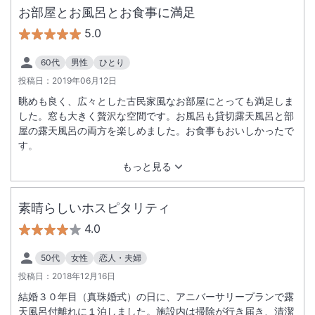
お部屋とお風呂とお食事に満足
5.0
60代
男性
ひとり
投稿日：
2019年06月12日
眺めも良く、広々とした古民家風なお部屋にとっても満足しま
した。窓も大きく贅沢な空間です。お風呂も貸切露天風呂と部
屋の露天風呂の両方を楽しめました。お食事もおいしかったで
す。
もっと見る
素晴らしいホスピタリティ
4.0
50代
女性
恋人・夫婦
投稿日：
2018年12月16日
結婚３０年目（真珠婚式）の日に、アニバーサリープランで露
天風呂付離れに１泊しました。施設内は掃除が行き届き、清潔