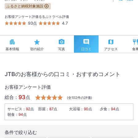
ふるさと納税対象施設
お客様アンケート評価
るるぶトラベル評価
93点
4.7
基本情報
宿の紹介
写真
口コミ
アクセス
食
JTBのお客様からの口コミ・おすすめコメント
お客様アンケート評価
93
総合：
点
(全
102
件の評価)
サービス
：
92
点
部屋
：
87
点
大浴場
：
90
点
夕食
：
94
点
朝食
：
94
点
条件で絞り込む