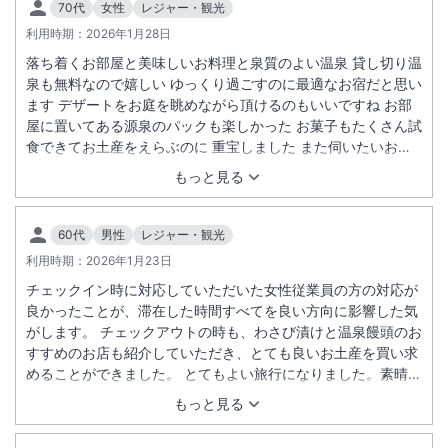
70代
女性
レジャー・観光
利用時期：
2026年1月28日
落ち着くお部屋と美味しいお料理と泉質のよい温泉 貸し切り温
泉も無料なので嬉しい ゆっくり過ごすのに最適なお宿だと思い
ます デザートをお庭を眺めながら頂けるのもいいですね お部
屋に置いてある源泉のパックも楽しかった お菓子もたくさん試
食できてお土産をえらぶのに 重宝しました また伺いたいお宿
です
もっと見る
60代
男性
レジャー・観光
利用時期：
2026年1月23日
チェックイン時に対応していただいた女性従業員の方の対応が
良かったことが、滞在した時間すべてを良い方向に影響した気
がします。 チェックアウトの時も、わさび漬けと温泉饅頭のお
すすめのお店も紹介していただき、とても良いお土産を買い求
めることができました。 とてもよい旅行になりました。素晴ら
しい宿を紹介いただきありがとうございました。
もっと見る