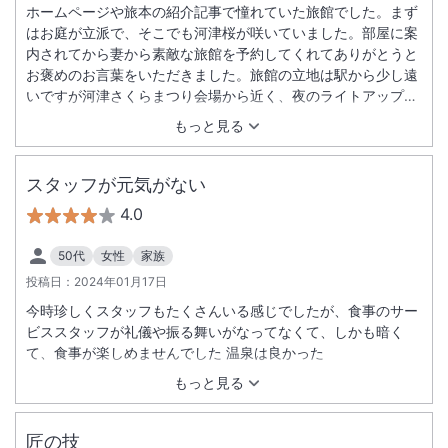
ホームページや旅本の紹介記事で憧れていた旅館でした。まず
はお庭が立派で、そこでも河津桜が咲いていました。部屋に案
内されてから妻から素敵な旅館を予約してくれてありがとうと
お褒めのお言葉をいただきました。旅館の立地は駅から少し遠
いですが河津さくらまつり会場から近く、夜のライトアップ時
や朝の散歩で河津桜を満喫しました。また、夕食も朝食も非常
もっと見る
に満足できるものでした。食事時にお願いしたマリアージュ・
プランは選択して大正解でした。 また、宿泊したいと想わせる
旅館でした。
スタッフが元気がない
4.0
50代
女性
家族
投稿日：
2024年01月17日
今時珍しくスタッフもたくさんいる感じでしたが、食事のサー
ビススタッフが礼儀や振る舞いがなってなくて、しかも暗く
て、食事が楽しめませんでした 温泉は良かった
もっと見る
匠の技