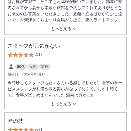
はお庭が立派で、そこでも河津桜が咲いていました。部屋に案
内されてから妻から素敵な旅館を予約してくれてありがとうと
お褒めのお言葉をいただきました。旅館の立地は駅から少し遠
いですが河津さくらまつり会場から近く、夜のライトアップ時
や朝の散歩で河津桜を満喫しました。また、夕食も朝食も非常
もっと見る
に満足できるものでした。食事時にお願いしたマリアージュ・
プランは選択して大正解でした。 また、宿泊したいと想わせる
旅館でした。
スタッフが元気がない
4.0
50代
女性
家族
投稿日：
2024年01月17日
今時珍しくスタッフもたくさんいる感じでしたが、食事のサー
ビススタッフが礼儀や振る舞いがなってなくて、しかも暗く
て、食事が楽しめませんでした 温泉は良かった
もっと見る
匠の技
5.0