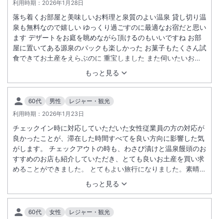
利用時期：
2026年1月28日
落ち着くお部屋と美味しいお料理と泉質のよい温泉 貸し切り温
泉も無料なので嬉しい ゆっくり過ごすのに最適なお宿だと思い
ます デザートをお庭を眺めながら頂けるのもいいですね お部
屋に置いてある源泉のパックも楽しかった お菓子もたくさん試
食できてお土産をえらぶのに 重宝しました また伺いたいお宿
です
もっと見る
60代
男性
レジャー・観光
利用時期：
2026年1月23日
チェックイン時に対応していただいた女性従業員の方の対応が
良かったことが、滞在した時間すべてを良い方向に影響した気
がします。 チェックアウトの時も、わさび漬けと温泉饅頭のお
すすめのお店も紹介していただき、とても良いお土産を買い求
めることができました。 とてもよい旅行になりました。素晴ら
しい宿を紹介いただきありがとうございました。
もっと見る
60代
女性
レジャー・観光