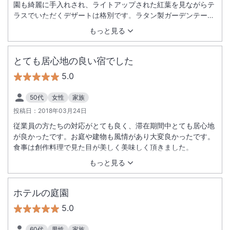
園も綺麗に手入れされ、ライトアップされた紅葉を見ながらテ
ラスでいただくデザートは格別です。ラタン製ガーデンテーブ
ルがコタツ仕様になっていて、尚且つ１テーブルに１つのスト
もっと見る
ーブがセットされています。１２月中旬でしたが寒さを感じま
せんでした。テーブル上のキャンドルもロマンティックで小粋
な演出ですね。食事時間が２部制なのが少し残念ですが。男性
とても居心地の良い宿でした
スタッフが多いようですが、ほどよい距離感を保ちつつもホス
5.0
ピタリティが抜群で、五感を満足させてくれる宿です。次回は
河津桜の頃に伺いたいと思います。
50代
女性
家族
投稿日：
2018年03月24日
従業員の方たちの対応がとても良く、滞在期間中とても居心地
が良かったです。お庭や建物も風情があり大変良かったです。
食事は創作料理で見た目が美しく美味しく頂きました。
もっと見る
ホテルの庭園
5.0
60代
男性
家族