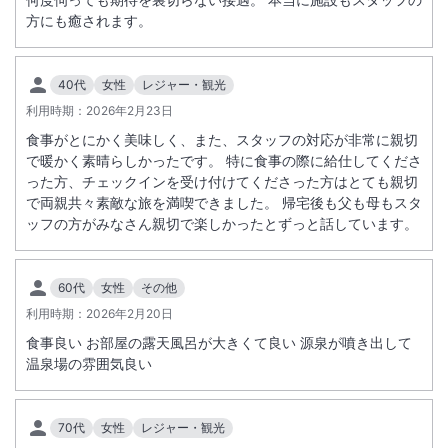
方にも癒されます。
■大噴湯公園温泉櫓工事に伴う予約のご案内いつも当館をご利用いただ
き、誠にありがとうございます。河津町の象徴のひとつでもある、隣地
「峰温泉大噴湯公園」の源泉は、
40代
女性
レジャー・観光
大正15年11月22日、当館創業者・稲葉時太郎が掘り当てたものであ
利用時期：
2026年2月23日
り、
食事がとにかく美味しく、また、スタッフの対応が非常に親切
本年、開湯100周年という大きな節目を迎えます。この記念すべき年に
で暖かく素晴らしかったです。 特に食事の際に給仕してくださ
合わせ、河津町による大噴湯公園温泉櫓の建て替え工事が実施される運
った方、チェックインを受け付けてくださった方はとても親切
びとなりました。
で両親共々素敵な旅を満喫できました。 帰宅後も父も母もスタ
それに伴い、下記の通りご案内申し上げます。■ 工事期間中（10月27
ッフの方がみなさん親切で楽しかったとずっと話しています。
日（火）～11月3日（月）の影響について工事の進行状況により、日程
※重要なお知らせです。必ず続きをご確認ください。
及び以下の影響が生じる可能性がございます。・大浴場「大岩風呂 吹
花」営業時間の変更
60代
女性
その他
・日中の工事音の発生 などお客様にはご不便・ご迷惑をお掛けいたし
利用時期：
2026年2月20日
ますが、
食事良い お部屋の露天風呂が大きくて良い 源泉が噴き出して
100年の歴史ある温泉を未来へ繋いでいくための大切な工事となりま
温泉場の雰囲気良い
す。何卒ご理解とご協力を賜りますよう、お願い申し上げます。皆さま
のお越しを、心よりお待ち申し上げております。
70代
女性
レジャー・観光