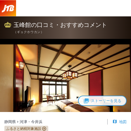
玉峰館の口コミ・おすすめコメント
（
ギョクホウカン
）
ストーリーを見る
静岡県
河津・今井浜
地図
ふるさと納税対象施設