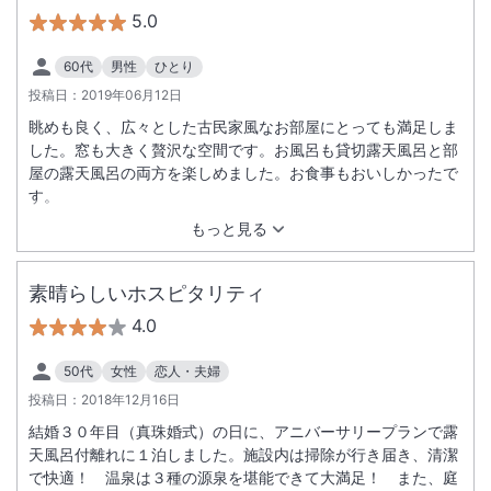
5.0
60代
男性
ひとり
投稿日：
2019年06月12日
眺めも良く、広々とした古民家風なお部屋にとっても満足しま
した。窓も大きく贅沢な空間です。お風呂も貸切露天風呂と部
屋の露天風呂の両方を楽しめました。お食事もおいしかったで
す。
もっと見る
素晴らしいホスピタリティ
4.0
50代
女性
恋人・夫婦
投稿日：
2018年12月16日
結婚３０年目（真珠婚式）の日に、アニバーサリープランで露
天風呂付離れに１泊しました。施設内は掃除が行き届き、清潔
で快適！ 温泉は３種の源泉を堪能できて大満足！ また、庭