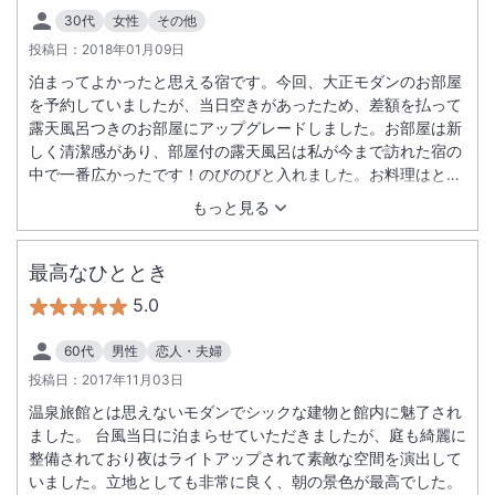
30代
女性
その他
投稿日：
2018年01月09日
泊まってよかったと思える宿です。今回、大正モダンのお部屋
を予約していましたが、当日空きがあったため、差額を払って
露天風呂つきのお部屋にアップグレードしました。お部屋は新
しく清潔感があり、部屋付の露天風呂は私が今まで訪れた宿の
中で一番広かったです！のびのびと入れました。お料理はとて
も凝っています。量より質のイメージです。器や盛り付けにも
もっと見る
こだわっているので、見るだけでも気分が上がります。デザー
トの時、テラスに移動できるのがとても気に入りました。澄ん
だ空気の中、美しい日本庭園を眺めながらのデザートタイムは
最高なひととき
至福でした。接客は、ベテランの方と新人の方でかなり差があ
5.0
りましたが、好感の持てる方が多かったです。ベテランの方
が、何気ない会話でもおもてなしに生かしてくださる姿勢には
60代
男性
恋人・夫婦
感銘を覚えました。また、のんびりしたい時にお邪魔しようと
投稿日：
2017年11月03日
思います。
温泉旅館とは思えないモダンでシックな建物と館内に魅了され
ました。 台風当日に泊まらせていただきましたが、庭も綺麗に
整備されており夜はライトアップされて素敵な空間を演出して
いました。立地としても非常に良く、朝の景色が最高でした。