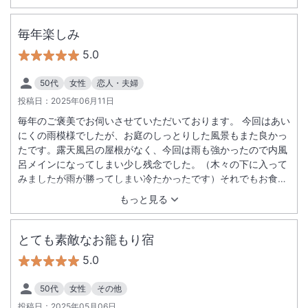
毎年楽しみ
5.0
50代
女性
恋人・夫婦
投稿日：
2025年06月11日
毎年のご褒美でお伺いさせていただいております。 今回はあい
にくの雨模様でしたが、お庭のしっとりした風景もまた良かっ
たです。露天風呂の屋根がなく、今回は雨も強かったので内風
呂メインになってしまい少し残念でした。（木々の下に入って
みましたが雨が勝ってしまい冷たかったです）それでもお食
事、温泉もいつも癒されまた来年もうかがわせていただきたい
もっと見る
です。ありがとうございました。
とても素敵なお籠もり宿
5.0
50代
女性
その他
投稿日：
2025年05月06日