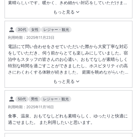
素晴らしいです。暖かく、きめ細かい対応をしていただけまし
た。 お料理は最高。個人的に普段は牡蠣やウニ、アボカドは好
もっと見る
んで食べないですが、夕食と朝食で出たお食事は全ていただき
ました。とても美味しかったです。 お部屋の露天風呂も広いで
す。他に貸切で使える露天風呂が3つと、大浴場が2つありま
30代
女性
レジャー・観光
す。
利用時期：
2025年11月23日
電話にて問い合わせをさせていただいた際から大変丁寧な対応
をしていただき、伺う前からとても楽しみにしていました。宿
泊中もスタッフの皆さんのお心遣い、おもてなしが素晴らしく
特別な時間を過ごすことができましたし、ホスピタリティの高
さにわくわくする体験が続きました。 庭園を眺めながらいただ
く食事は前菜からデザートまで大満足でした。デザートはテラ
もっと見る
ス席に移動していただきましたが、夜は紅葉のライトアップを
楽しみながら、朝は澄んだ空気と鳥のさえずりを耳にしなが
ら、ゆっくりとした時間を楽しみました。 3つの貸切風呂も全
50代
男性
レジャー・観光
て楽しませていただきました。 また、エントランス前の温泉設
利用時期：
2025年11月16日
備は湯けむりや湧き上がる音、迫力のある設備で見入ってしま
食事、温泉、おもてなしどれも素晴らしく、ゆったりと快適に
うほどでした。 是非また違う季節に伺いたいと思います。この
過ごせました。 また利用したいと思います。
度は本当にありがとうございました。