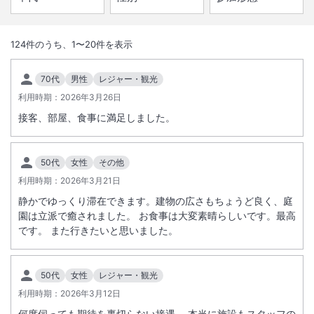
1
/
10
外観
124
件のうち、
1
〜
20
件を表示
伝説の霊泉と呼ばれ、千三百年の歴史がある峰温泉を源泉に持つ宿。海
70代
男性
レジャー・観光
の幸、山の幸、伊豆の旬の至福を味わう料理をご堪能下さい。河津桜並
利用時期：
2026年3月26日
木徒歩３分。
接客、部屋、食事に満足しました。
総客室数
16
室
IN
チェックイン
15:00
/ OUT
チェックアウト
11:00
50代
女性
その他
利用時期：
大浴場あり
2026年3月21日
露天風呂あり
静かでゆっくり滞在できます。建物の広さもちょうど良く、庭
温泉
駐車場あり
園は立派で癒されました。 お食事は大変素晴らしいです。最高
です。 また行きたいと思いました。
施設からのお知らせ
■冬季期間 積雪・凍結について
50代
女性
レジャー・観光
冬期は、積雪・凍結するおそれがありますので、事前に天気予報をご確
利用時期：
2026年3月12日
認のうえ、凍結等がある場合には、タイヤチェーンをお持ちください。
何度伺っても期待を裏切らない接遇。 本当に施設もスタッフの