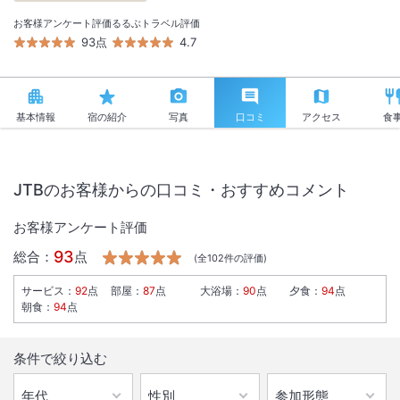
お客様アンケート評価
るるぶトラベル評価
93点
4.7
基本情報
宿の紹介
写真
口コミ
アクセス
食
JTBのお客様からの口コミ・おすすめコメント
お客様アンケート評価
93
総合：
点
(全
102
件の評価)
サービス
：
92
点
部屋
：
87
点
大浴場
：
90
点
夕食
：
94
点
朝食
：
94
点
条件で絞り込む