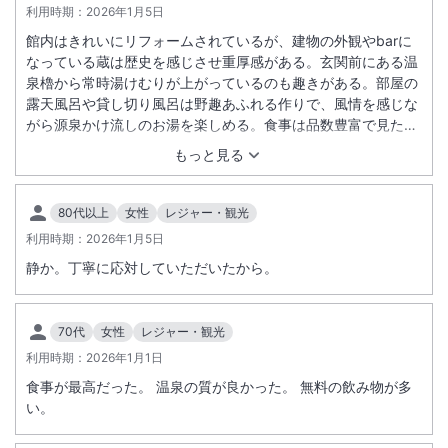
利用時期：
2026年1月5日
館内はきれいにリフォームされているが、建物の外観やbarに
なっている蔵は歴史を感じさせ重厚感がある。玄関前にある温
泉櫓から常時湯けむりが上がっているのも趣きがある。部屋の
露天風呂や貸し切り風呂は野趣あふれる作りで、風情を感じな
がら源泉かけ流しのお湯を楽しめる。食事は品数豊富で見た目
も美しく美味しい。部屋の冷蔵庫内の飲料サービスもうれし
もっと見る
い。最近は若い不慣れな従業員ばかりの宿が多いが、こちらの
宿はベテランの従業員の方が多く、さりげなく行き届いた対
応。また、小学生以下の子供はいないので、静かに快適に過ご
80代以上
女性
レジャー・観光
すことができた。高いアンケート評価も納得の宿。
利用時期：
2026年1月5日
静か。丁寧に応対していただいたから。
70代
女性
レジャー・観光
利用時期：
2026年1月1日
食事が最高だった。 温泉の質が良かった。 無料の飲み物が多
い。