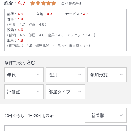
4.7
総合：
(全
23
件の評価)
部屋：
4.6
立地：
4.3
サービス：
4.3
食事：
4.8
朝食
：
4.7
夕食
：
4.9
設備：
4.6
館内
：
4.5
部屋
：
4.6
寝具
：
4.6
アメニティ
：
4.5
風呂：
4.8
館内風呂
：
4.8
部屋風呂
：
-
客室付露天風呂
：
-
条件で絞り込む
23
件のうち、
1
〜
20
件を表示