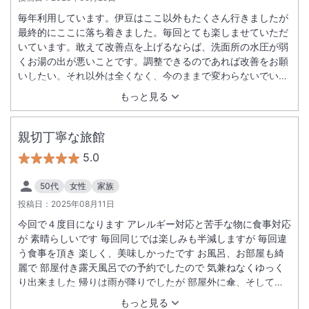
毎年利用しています。伊豆はここ以外もたくさん行きましたが
最終的にここに落ち着きました。毎回とても楽しませていただ
いています。敢えて改善点を上げるならば、洗面所の水圧が弱
くお湯の出が悪いことです。調整できるのであれば改善をお願
いしたい。それ以外は全くなく、今のままで変わらないでいて
ほしいです。
もっと見る
親切丁寧な旅館
5.0
50代
女性
家族
投稿日：
2025年08月11日
今回で４度目になります アレルギー対応と苦手な物に食事対応
が 素晴らしいです 毎回同じでは楽しみも半減しますが 毎回違
う食事を頂き 楽しく、美味しかったです お風呂、お部屋も綺
麗で 部屋付き露天風呂での予約でしたので 気兼ねなくゆっく
り出来ました 帰りは雨が降りでしたが 部屋外に傘、そしてか
えりにも 傘を頂きました とても優しく丁寧な旅館でした
もっと見る