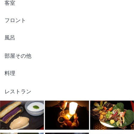
客室
フロント
風呂
部屋その他
1
/
10
料理
外観
レストラン
大人の為の全６室だけの源泉かけ流し料理宿。伊豆の山海からの地物食
材にこだわった手作りのお料理を一つひとつできたてでお出ししていま
す。
IN
チェックイン
15:00
/ OUT
チェック
10:00