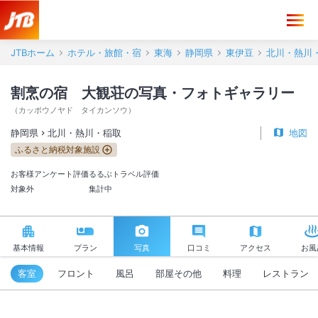
割烹の宿 大観荘 写真・フォトギャラリー【JTB】＜北川・熱川・稲
JTBホーム
ホテル・旅館・宿
東海
静岡県
東伊豆
北川・熱川
割烹の宿 大観荘の写真・フォトギャラリー
（
カッポウノヤド タイカンソウ
）
静岡県
北川・熱川・稲取
地図
ふるさと納税対象施設
お客様アンケート評価
るるぶトラベル評価
対象外
集計中
基本情報
プラン
写真
口コミ
アクセス
お風
客室
フロント
風呂
部屋その他
料理
レストラン