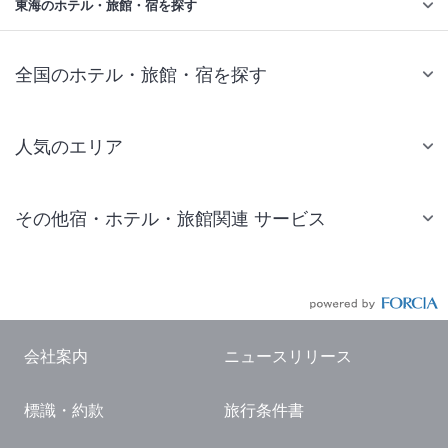
東海のホテル・旅館・宿を探す
全国のホテル・旅館・宿を探す
人気のエリア
札幌 ホテル
その他宿・ホテル・旅館関連 サービス
仙台 ホテル
国内旅行・国内ツアー
東京ディズニーリゾート(R)周辺 ホテル
JR・新幹線付きツアー
東京 ホテル
航空券付きツアー
東京ドーム ホテル
会社案内
ニュースリリース
現地観光・レジャーチケット
新宿 ホテル
標識・約款
旅行条件書
国内観光ガイド
横浜 ホテル